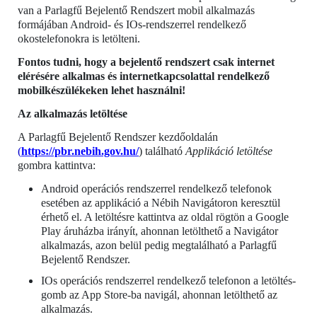
van a Parlagfű Bejelentő Rendszert mobil alkalmazás
formájában Android- és IOs-rendszerrel rendelkező
okostelefonokra is letölteni.
Fontos tudni, hogy a bejelentő rendszert csak internet
elérésére alkalmas és internetkapcsolattal rendelkező
mobilkészülékeken lehet használni!
Az alkalmazás letöltése
A Parlagfű Bejelentő Rendszer kezdőoldalán
(
https://pbr.nebih.gov.hu/
) található
Applikáció letöltése
gombra kattintva:
Android operációs rendszerrel rendelkező telefonok
esetében az applikáció a Nébih Navigátoron keresztül
érhető el. A letöltésre kattintva az oldal rögtön a Google
Play áruházba irányít, ahonnan letölthető a Navigátor
alkalmazás, azon belül pedig megtalálható a Parlagfű
Bejelentő Rendszer.
IOs operációs rendszerrel rendelkező telefonon a letöltés-
gomb az App Store-ba navigál, ahonnan letölthető az
alkalmazás.