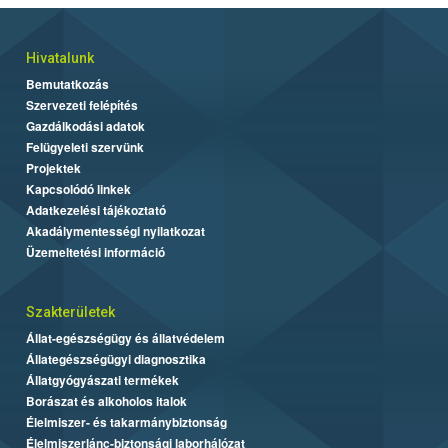
vármegyében már 20-40%-os, Békés vármegyében 40-55%-os
arányban fordulnak elő. Néhány vármegyében már virágzás
kezdete fejlettségű parlagfüvet is sikerült találni (többnyire
Hivatalunk
legfeljebb 5%-os arányban), sőt Békés vármegyében már 5-
Bemutatkozás
10%-os, Hajdú-Bihar vármegyében már 5-20%-os arányban
Szervezeti felépítés
vannak jelen virágozni kezdő egyedek.
Gazdálkodási adatok
Felügyeleti szervünk
Projektek
Kapcsolódó linkek
Adatkezelési tájékoztató
Akadálymentességi nyilatkozat
Üzemeltetési információ
Szakterületek
Állat-egészségügy és állatvédelem
Állategészségügyi diagnosztika
Állatgyógyászati termékek
Borászat és alkoholos italok
Élelmiszer- és takarmánybiztonság
Élelmiszerlánc-biztonsági laborhálózat