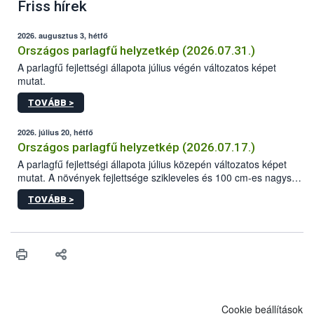
Friss hírek
2026. augusztus 3, hétfő
Országos parlagfű helyzetkép (2026.07.31.)
A parlagfű fejlettségi állapota július végén változatos képet
mutat.
TOVÁBB >
2026. július 20, hétfő
Országos parlagfű helyzetkép (2026.07.17.)
A parlagfű fejlettségi állapota július közepén változatos képet
mutat. A növények fejlettsége szikleveles és 100 cm-es nagyság
közötti, ám a növényméret és az elágazások száma sok helyen
TOVÁBB >
elmarad az eddigi években jellemzőtől. A legfejlettebb egyedek
általában 100-140 cm-es nagyságúak (Békés vármegyében 200
cm-es példányok is találhatóak). A parlagfűnövények nagy része
az intenzív hajtásnövekedés fázisában van, de a generatív
fenológiai fázisba való átmenet már országszerte zajlik,
helyenként a virágkezdeményekkel rendelkező egyedek kerültek
többségbe. Fejlődik a fő virágzati tengely, amelynek hossza
többnyire 0,5-20 cm közötti. A vármegyék többségében már
Cookie beállítások
megjelentek a virágbimbós egyedek, sőt Hajdú-Bihar