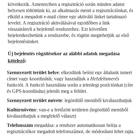
következik. Amennyiben a regisztráció során minden adatot
helyesen töltöttünk ki, az alkalmazás menti a regisztrációnkat, és
elküld a megadott e-mail címre egy aktiváló linket tartalmazó
levelet. A regisztráció aktiválásával egyidőben a link
visszairányít a bejelentő rendszerhez. Ezt követően
bejelentkezhetünk a rendszerbe, és rögtön megtehetjük az első
bejelentésünket.
Új bejelentés rögzítésekor az alábbi adatok megadása
kötelező
:
Szennyezett terület helye
: elkezdünk beírni egy általunk ismert
címet vagy koordinátát, vagy használjuk a
Helyfelismerés
funkciót. A funkció használata során a jelenlegi pozíciónkat (cím
és GPS-koordináta) jeleníti meg a felület.
Szennyezett terület mérete
: legördülő menüből kiválaszthatjuk
Kultúrnövény
: van-e a fertőzött területen (legördülő menüből
kiválaszthatjuk a megfelelő választ)
Telefonszám
megadása: a rendszer automatikusan beírja a
regisztrációkor megadott telefonszámot, de módosítani lehet rajta.