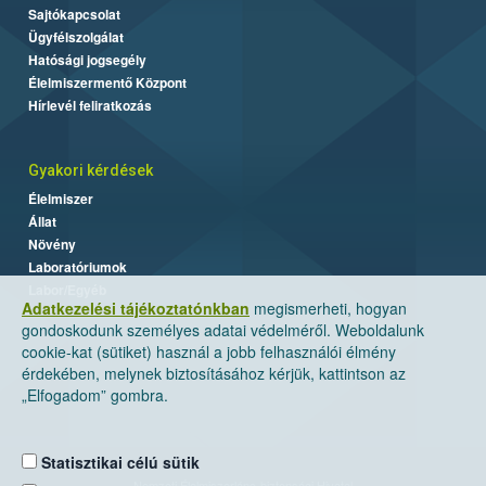
Sajtókapcsolat
Ügyfélszolgálat
Hatósági jogsegély
Élelmiszermentő Központ
Hírlevél feliratkozás
Gyakori kérdések
Élelmiszer
Állat
Növény
Laboratóriumok
Labor/Egyéb
Adatkezelési tájékoztatónkban
megismerheti, hogyan
gondoskodunk személyes adatai védelméről. Weboldalunk
cookie-kat (sütiket) használ a jobb felhasználói élmény
érdekében, melynek biztosításához kérjük, kattintson az
„Elfogadom” gombra.
Statisztikai célú sütik
Nemzeti Élelmiszerlánc-biztonsági Hivatal