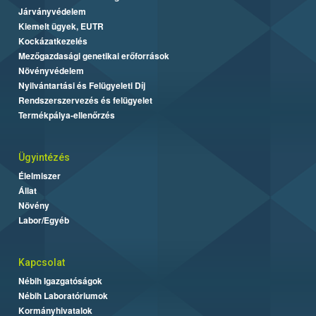
Járványvédelem
Kiemelt ügyek, EUTR
Kockázatkezelés
Mezőgazdasági genetikai erőforrások
Növényvédelem
Nyilvántartási és Felügyeleti Díj
Rendszerszervezés és felügyelet
Termékpálya-ellenőrzés
Ügyintézés
Élelmiszer
Állat
Növény
Labor/Egyéb
Kapcsolat
Nébih Igazgatóságok
Nébih Laboratóriumok
Kormányhivatalok