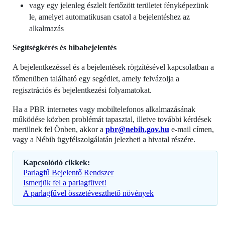
vagy egy jelenleg észlelt fertőzött területet fényképezünk
le, amelyet automatikusan csatol a bejelentéshez az
alkalmazás
Segítségkérés és hibabejelentés
A bejelentkezéssel és a bejelentések rögzítésével kapcsolatban a
főmenüben található egy segédlet, amely felvázolja a
regisztrációs és bejelentkezési folyamatokat.
Ha a PBR internetes vagy mobiltelefonos alkalmazásának
működése közben problémát tapasztal, illetve további kérdések
merülnek fel Önben, akkor a
pbr@nebih.gov.hu
e-mail címen,
vagy a Nébih ügyfélszolgálatán jelezheti a hivatal részére.
Kapcsolódó cikkek:
Parlagfű Bejelentő Rendszer
Ismerjük fel a parlagfüvet!
A parlagfűvel összetéveszthető növények