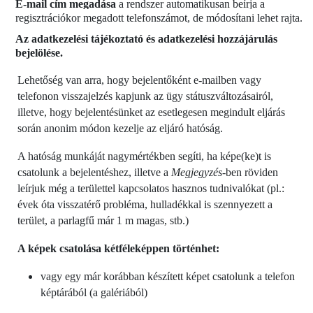
E-mail cím megadása
a rendszer automatikusan beírja a
regisztrációkor megadott telefonszámot, de módosítani lehet rajta.
Az adatkezelési tájékoztató és adatkezelési hozzájárulás
bejelölése.
Lehetőség van arra, hogy bejelentőként e-mailben vagy
telefonon visszajelzés kapjunk az ügy státuszváltozásairól,
illetve, hogy bejelentésünket az esetlegesen megindult eljárás
során anonim módon kezelje az eljáró hatóság.
A hatóság munkáját nagymértékben segíti, ha képe(ke)t is
csatolunk a bejelentéshez, illetve a
Megjegyzés-
ben röviden
leírjuk még a területtel kapcsolatos hasznos tudnivalókat (pl.:
évek óta visszatérő probléma, hulladékkal is szennyezett a
terület, a parlagfű már 1 m magas, stb.)
A képek csatolása kétféleképpen történhet:
vagy egy már korábban készített képet csatolunk a telefon
képtárából (a galériából)