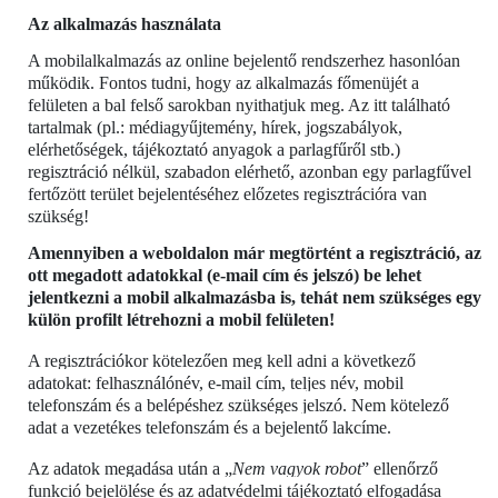
Az alkalmazás használata
A mobilalkalmazás az online bejelentő rendszerhez hasonlóan
működik. Fontos tudni, hogy az alkalmazás főmenüjét a
felületen a bal felső sarokban nyithatjuk meg. Az itt található
tartalmak (pl.: médiagyűjtemény, hírek, jogszabályok,
elérhetőségek, tájékoztató anyagok a parlagfűről stb.)
regisztráció nélkül, szabadon elérhető, azonban egy parlagfűvel
fertőzött terület bejelentéséhez előzetes regisztrációra van
szükség!
Amennyiben a weboldalon már megtörtént a regisztráció, az
ott megadott adatokkal (e-mail cím és jelszó) be lehet
jelentkezni a mobil alkalmazásba is, tehát nem szükséges egy
külön profilt létrehozni a mobil felületen!
A regisztrációkor kötelezően meg kell adni a következő
adatokat: felhasználónév, e-mail cím, teljes név, mobil
telefonszám és a belépéshez szükséges jelszó. Nem kötelező
adat a vezetékes telefonszám és a bejelentő lakcíme.
Az adatok megadása után a „
Nem vagyok robot
” ellenőrző
funkció bejelölése és az adatvédelmi tájékoztató elfogadása