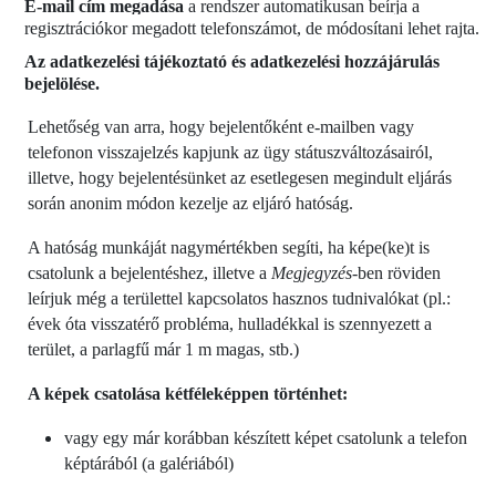
E-mail cím megadása
a rendszer automatikusan beírja a
regisztrációkor megadott telefonszámot, de módosítani lehet rajta.
Az adatkezelési tájékoztató és adatkezelési hozzájárulás
bejelölése.
Lehetőség van arra, hogy bejelentőként e-mailben vagy
telefonon visszajelzés kapjunk az ügy státuszváltozásairól,
illetve, hogy bejelentésünket az esetlegesen megindult eljárás
során anonim módon kezelje az eljáró hatóság.
A hatóság munkáját nagymértékben segíti, ha képe(ke)t is
csatolunk a bejelentéshez, illetve a
Megjegyzés-
ben röviden
leírjuk még a területtel kapcsolatos hasznos tudnivalókat (pl.:
évek óta visszatérő probléma, hulladékkal is szennyezett a
terület, a parlagfű már 1 m magas, stb.)
A képek csatolása kétféleképpen történhet:
vagy egy már korábban készített képet csatolunk a telefon
képtárából (a galériából)