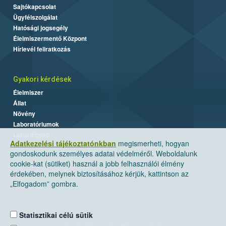
Sajtókapcsolat
Ügyfélszolgálat
Hatósági jogsegély
Élelmiszermentő Központ
Hírlevél feliratkozás
Gyakori kérdések
Élelmiszer
Állat
Növény
Laboratóriumok
Labor/Egyéb
Adatkezelési tájékoztatónkban
megismerheti, hogyan
gondoskodunk személyes adatai védelméről. Weboldalunk
cookie-kat (sütiket) használ a jobb felhasználói élmény
érdekében, melynek biztosításához kérjük, kattintson az
„Elfogadom” gombra.
Statisztikai célú sütik
Nemzeti Élelmiszerlánc-biztonsági Hivatal