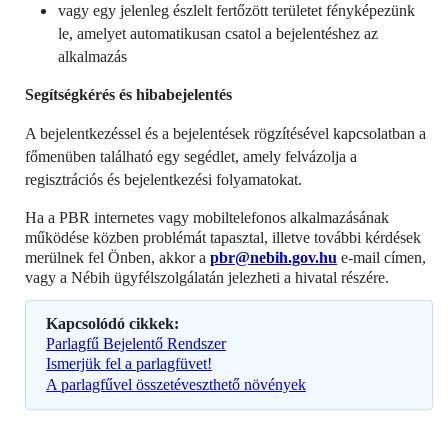
vagy egy jelenleg észlelt fertőzött területet fényképezünk
le, amelyet automatikusan csatol a bejelentéshez az
alkalmazás
Segítségkérés és hibabejelentés
A bejelentkezéssel és a bejelentések rögzítésével kapcsolatban a
főmenüben található egy segédlet, amely felvázolja a
regisztrációs és bejelentkezési folyamatokat.
Ha a PBR internetes vagy mobiltelefonos alkalmazásának
működése közben problémát tapasztal, illetve további kérdések
merülnek fel Önben, akkor a
pbr@nebih.gov.hu
e-mail címen,
vagy a Nébih ügyfélszolgálatán jelezheti a hivatal részére.
Kapcsolódó cikkek:
Parlagfű Bejelentő Rendszer
Ismerjük fel a parlagfüvet!
A parlagfűvel összetéveszthető növények