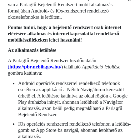
van a Parlagfű Bejelentő Rendszert mobil alkalmazás
formájában Android- és IOs-rendszerrel rendelkező
okostelefonokra is letölteni.
Fontos tudni, hogy a bejelentő rendszert csak internet
elérésére alkalmas és internetkapcsolattal rendelkező
mobilkészülékeken lehet használni!
Az alkalmazás letöltése
A Parlagfű Bejelentő Rendszer kezdőoldalán
(
https://pbr.nebih.gov.hu/
) található
Applikáció letöltése
gombra kattintva:
Android operációs rendszerrel rendelkező telefonok
esetében az applikáció a Nébih Navigátoron keresztül
érhető el. A letöltésre kattintva az oldal rögtön a Google
Play áruházba irányít, ahonnan letölthető a Navigátor
alkalmazás, azon belül pedig megtalálható a Parlagfű
Bejelentő Rendszer.
IOs operációs rendszerrel rendelkező telefonon a letöltés-
gomb az App Store-ba navigál, ahonnan letölthető az
alkalmazás.