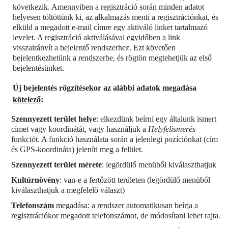
következik. Amennyiben a regisztráció során minden adatot
helyesen töltöttünk ki, az alkalmazás menti a regisztrációnkat, és
elküld a megadott e-mail címre egy aktiváló linket tartalmazó
levelet. A regisztráció aktiválásával egyidőben a link
visszairányít a bejelentő rendszerhez. Ezt követően
bejelentkezhetünk a rendszerbe, és rögtön megtehetjük az első
bejelentésünket.
Új bejelentés rögzítésekor az alábbi adatok megadása
kötelező
:
Szennyezett terület helye
: elkezdünk beírni egy általunk ismert
címet vagy koordinátát, vagy használjuk a
Helyfelismerés
funkciót. A funkció használata során a jelenlegi pozíciónkat (cím
és GPS-koordináta) jeleníti meg a felület.
Szennyezett terület mérete
: legördülő menüből kiválaszthatjuk
Kultúrnövény
: van-e a fertőzött területen (legördülő menüből
kiválaszthatjuk a megfelelő választ)
Telefonszám
megadása: a rendszer automatikusan beírja a
regisztrációkor megadott telefonszámot, de módosítani lehet rajta.