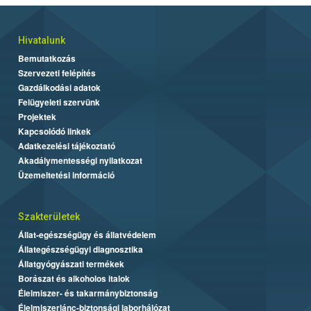
vármegyében már 20-40%-os, Békés vármegyében 40-55%-os
arányban fordulnak elő. Néhány vármegyében már virágzás
kezdete fejlettségű parlagfüvet is sikerült találni (többnyire
Hivatalunk
legfeljebb 5%-os arányban), sőt Békés vármegyében már 5-
Bemutatkozás
10%-os, Hajdú-Bihar vármegyében már 5-20%-os arányban
Szervezeti felépítés
vannak jelen virágozni kezdő egyedek.
Gazdálkodási adatok
Felügyeleti szervünk
Projektek
Kapcsolódó linkek
Adatkezelési tájékoztató
Akadálymentességi nyilatkozat
Üzemeltetési információ
Szakterületek
Állat-egészségügy és állatvédelem
Állategészségügyi diagnosztika
Állatgyógyászati termékek
Borászat és alkoholos italok
Élelmiszer- és takarmánybiztonság
Élelmiszerlánc-biztonsági laborhálózat