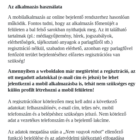
Az alkalmazás használata
A mobilalkalmazás az online bejelentő rendszerhez hasonlóan
működik. Fontos tudni, hogy az alkalmazás főmenüjét a
felületen a bal felső sarokban nyithatjuk meg. Az itt található
tartalmak (pl.: médiagyűjtemény, hírek, jogszabályok,
elérhetőségek, tájékoztató anyagok a parlagfűről stb.)
regisztráció nélkül, szabadon elérhető, azonban egy parlagfűvel
fertőzött terület bejelentéséhez előzetes regisztrációra van
szükség!
Amennyiben a weboldalon már megtörtént a regisztráció, az
ott megadott adatokkal (e-mail cím és jelszó) be lehet
jelentkezni a mobil alkalmazásba is, tehát nem szükséges egy
külön profilt létrehozni a mobil felületen!
A regisztrációkor kötelezően meg kell adni a következő
adatokat: felhasználónév, e-mail cím, teljes név, mobil
telefonszám és a belépéshez szükséges jelszó. Nem kötelező
adat a vezetékes telefonszám és a bejelentő lakcíme.
Az adatok megadása után a „
Nem vagyok robot
” ellenőrző
funkció bejelölése és az adatvédelmi tájékoztató elfogadása