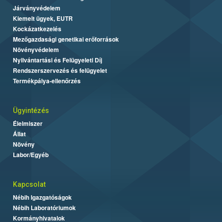
Járványvédelem
Kiemelt ügyek, EUTR
Kockázatkezelés
Mezőgazdasági genetikai erőforrások
Növényvédelem
Nyilvántartási és Felügyeleti Díj
Rendszerszervezés és felügyelet
Termékpálya-ellenőrzés
Ügyintézés
Élelmiszer
Állat
Növény
Labor/Egyéb
Kapcsolat
Nébih Igazgatóságok
Nébih Laboratóriumok
Kormányhivatalok