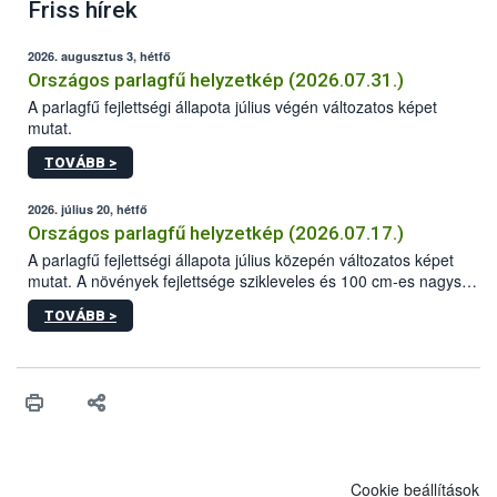
Friss hírek
2026. augusztus 3, hétfő
Országos parlagfű helyzetkép (2026.07.31.)
A parlagfű fejlettségi állapota július végén változatos képet
mutat.
TOVÁBB >
2026. július 20, hétfő
Országos parlagfű helyzetkép (2026.07.17.)
A parlagfű fejlettségi állapota július közepén változatos képet
mutat. A növények fejlettsége szikleveles és 100 cm-es nagyság
közötti, ám a növényméret és az elágazások száma sok helyen
TOVÁBB >
elmarad az eddigi években jellemzőtől. A legfejlettebb egyedek
általában 100-140 cm-es nagyságúak (Békés vármegyében 200
cm-es példányok is találhatóak). A parlagfűnövények nagy része
az intenzív hajtásnövekedés fázisában van, de a generatív
fenológiai fázisba való átmenet már országszerte zajlik,
helyenként a virágkezdeményekkel rendelkező egyedek kerültek
többségbe. Fejlődik a fő virágzati tengely, amelynek hossza
többnyire 0,5-20 cm közötti. A vármegyék többségében már
Cookie beállítások
megjelentek a virágbimbós egyedek, sőt Hajdú-Bihar