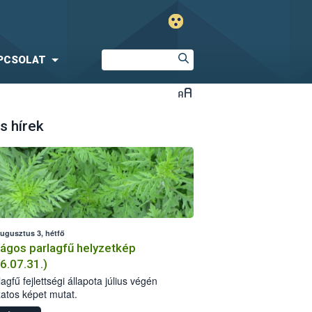
PCSOLAT
s hírek
augusztus 3, hétfő
ágos parlagfű helyzetkép
6.07.31.)
agfű fejlettségi állapota július végén
zatos képet mutat.