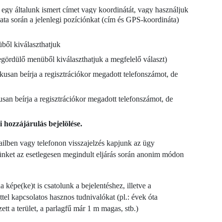
 egy általunk ismert címet vagy koordinátát, vagy használjuk
ata során a jelenlegi pozíciónkat (cím és GPS-koordináta)
ből kiválaszthatjuk
(legördülő menüből kiválaszthatjuk a megfelelő választ)
usan beírja a regisztrációkor megadott telefonszámot, de
san beírja a regisztrációkor megadott telefonszámot, de
i hozzájárulás bejelölése.
ailben vagy telefonon visszajelzés kapjunk az ügy
ésünket az esetlegesen megindult eljárás során anonim módon
képe(ke)t is csatolunk a bejelentéshez, illetve a
ttel kapcsolatos hasznos tudnivalókat (pl.: évek óta
tt a terület, a parlagfű már 1 m magas, stb.)