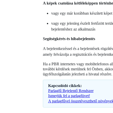
A képek csatolása kétféleképpen történhe
vagy egy már korábban készített képet c
vagy egy jelenleg észlelt fertőzött ter
bejelentéshez az alkalmazás
Segítségkérés és hibabejelentés
A bejelentkezéssel és a bejelentések rögzíté
amely felvázolja a regisztrációs és bejelentk
Ha a PBR internetes vagy mobiltelefonos al
további kérdések merülnek fel Önben, akko
ügyfélszolgálatán jelezheti a hivatal részére.
Kapcsolódó cikkek:
Parlagfű Bejelentő Rendszer
Ismerjük fel a parlagfüvet!
A parlagfűvel összetéveszthető növénye