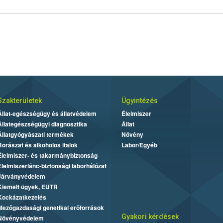
Szakterületek
Ügyintézés
Állat-egészségügy és állatvédelem
Élelmiszer
Állategészségügyi diagnosztika
Állat
Állatgyógyászati termékek
Növény
Borászat és alkoholos italok
Labor/Egyéb
Élelmiszer- és takarmánybiztonság
Élelmiszerlánc-biztonsági laborhálózat
Járványvédelem
Kiemelt ügyek, EUTR
Kockázatkezelés
Mezőgazdasági genetikai erőforrások
Gyakori kérdések
Növényvédelem