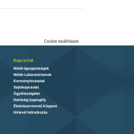
Cookie beállítások
Kapcsolat
Nébih Igazgatóságok
Nébih Laboratóriumok
Kormányhivatalok
Sajtókapcsolat
Ügyfélszolgálat
Hatósági jogsegély
Élelmiszermentő Központ
Hírlevél feliratkozás