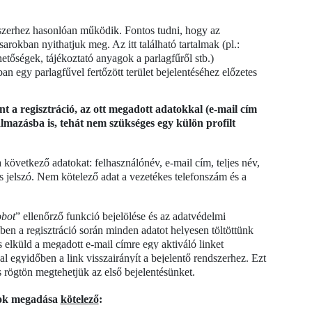
kerül
tenge
szerhez hasonlóan működik. Fontos tudni, hogy az
közöt
sarokban nyithatjuk meg. Az itt található tartalmak (pl.:
megje
Bihar
etőségek, tájékoztató anyagok a parlagfűről stb.)
várme
an egy parlagfűvel fertőzött terület bejelentéséhez előzetes
Néhán
fejlet
a regisztráció, az ott megadott adatokkal (e-mail cím
legfe
kalmazásba is, tehát nem szükséges egy külön profilt
várme
várm
jelen
 következő adatokat: felhasználónév, e-mail cím, teljes név,
 jelszó. Nem kötelező adat a vezetékes telefonszám és a
bot
” ellenőrző funkció bejelölése és az adatvédelmi
en a regisztráció során minden adatot helyesen töltöttünk
s elküld a megadott e-mail címre egy aktiváló linket
val egyidőben a link visszairányít a bejelentő rendszerhez. Ezt
 rögtön megtehetjük az első bejelentésünket.
atok megadása
kötelező
: