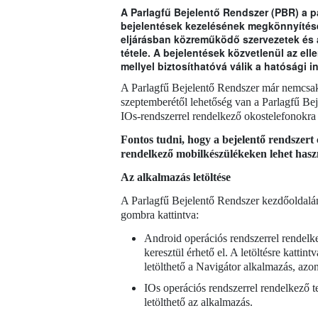
A Parlagfű Bejelentő Rendszer (PBR) a pa
bejelentések kezelésének megkönnyítése 
eljárásban közreműködő szervezetek és 
tétele. A bejelentések közvetlenül az ell
mellyel biztosíthatóvá válik a hatósági
A Parlagfű Bejelentő Rendszer már nemcsak 
szeptemberétől lehetőség van a Parlagfű Be
IOs-rendszerrel rendelkező okostelefonokra i
Fontos tudni, hogy a bejelentő rendszert 
rendelkező mobilkészülékeken lehet hasz
Az alkalmazás letöltése
A Parlagfű Bejelentő Rendszer kezdőoldal
gombra kattintva:
Android operációs rendszerrel rendelk
keresztül érhető el. A letöltésre katti
letölthető a Navigátor alkalmazás, azo
IOs operációs rendszerrel rendelkező 
letölthető az alkalmazás.