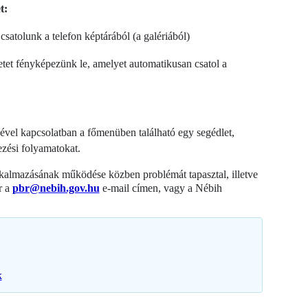
t:
satolunk a telefon képtárából (a galériából)
ületet fényképezünk le, amelyet automatikusan csatol a
sével kapcsolatban a főmenüben található egy segédlet,
ezési folyamatokat.
kalmazásának működése közben problémát tapasztal, illetve
r a
pbr@nebih.gov.hu
e-mail címen, vagy a Nébih
k