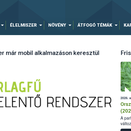
ÉLELMISZER
NÖVÉNY
ÁTFOGÓ TÉMÁK
KA
er már mobil alkalmazáson keresztül
Fris
2026. 
Orsz
(202
A parl
válto