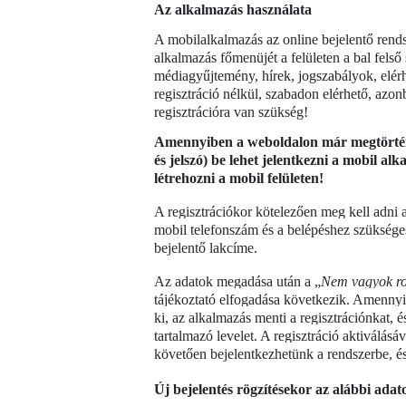
Az alkalmazás használata
A mobilalkalmazás az online bejelentő rend
alkalmazás főmenüjét a felületen a bal felső 
médiagyűjtemény, hírek, jogszabályok, elérh
regisztráció nélkül, szabadon elérhető, azonb
regisztrációra van szükség!
Amennyiben a weboldalon már megtörtént 
és jelszó) be lehet jelentkezni a mobil al
létrehozni a mobil felületen!
A regisztrációkor kötelezően meg kell adni a
mobil telefonszám és a belépéshez szükséges
bejelentő lakcíme.
Az adatok megadása után a „
Nem vagyok ro
tájékoztató elfogadása következik. Amennyib
ki, az alkalmazás menti a regisztrációnkat, é
tartalmazó levelet. A regisztráció aktiválásá
követően bejelentkezhetünk a rendszerbe, és
Új bejelentés rögzítésekor az alábbi ad