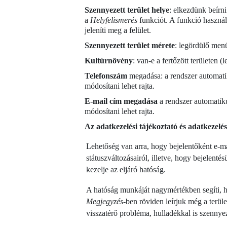
Szennyezett terület helye
: elkezdünk beírni
a
Helyfelismerés
funkciót. A funkció használ
jeleníti meg a felület.
Szennyezett terület mérete
: legördülő menü
Kultúrnövény
: van-e a fertőzött területen 
Telefonszám
megadása: a rendszer automatik
módosítani lehet rajta.
E-mail cím megadása
a rendszer automatiku
módosítani lehet rajta.
Az adatkezelési tájékoztató és adatkezelés
Lehetőség van arra, hogy bejelentőként e-m
státuszváltozásairól, illetve, hogy bejelent
kezelje az eljáró hatóság.
A hatóság munkáját nagymértékben segíti, ha 
Megjegyzés-
ben röviden leírjuk még a terüle
visszatérő probléma, hulladékkal is szennyeze