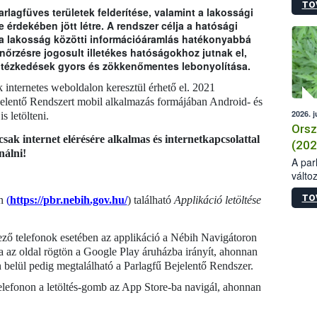
TO
rlagfüves területek felderítése, valamint a lakossági
érdekében jött létre. A rendszer célja a hatósági
a lakosság közötti információáramlás hatékonyabbá
enőrzésre jogosult illetékes hatóságokhoz jutnak el,
 intézkedések gyors és zökkenőmentes lebonyolítása.
internetes weboldalon keresztül érhető el. 2021
jelentő Rendszert mobil alkalmazás formájában Android- és
2026. j
s letölteni.
Orsz
csak internet elérésére alkalmas és internetkapcsolattal
(202
nálni!
A parl
válto
szikl
TO
án
(
https://pbr.nebih.gov.hu/
) található
Applikáció letöltése
növén
elmar
legfe
ező telefonok esetében az applikáció a Nébih Navigátoron
nagy
ntva az oldal rögtön a Google Play áruházba irányít, ahonnan
példá
n belül pedig megtalálható a Parlagfű Bejelentő Rendszer.
nagy 
fázis
telefonon a letöltés-gomb az App Store-ba navigál, ahonnan
való 
a vir