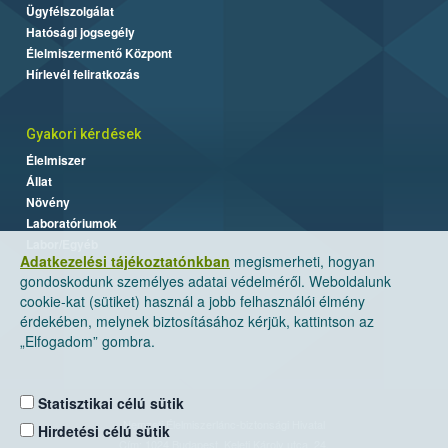
Ügyfélszolgálat
Hatósági jogsegély
Élelmiszermentő Központ
Hírlevél feliratkozás
Gyakori kérdések
Élelmiszer
Állat
Növény
Laboratóriumok
Labor/Egyéb
Adatkezelési tájékoztatónkban
megismerheti, hogyan
gondoskodunk személyes adatai védelméről. Weboldalunk
cookie-kat (sütiket) használ a jobb felhasználói élmény
érdekében, melynek biztosításához kérjük, kattintson az
„Elfogadom” gombra.
Statisztikai célú sütik
Nemzeti Élelmiszerlánc-biztonsági Hivatal
Hirdetési célú sütik
Cím: 1024 Budapest, Keleti Károly utca. 24.