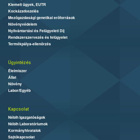
Kiemelt ügyek, EUTR
Kockázatkezelés
Mezőgazdasági genetikai erőforrások
Növényvédelem
Nyilvántartási és Felügyeleti Díj
Rendszerszervezés és felügyelet
Termékpálya-ellenőrzés
Ügyintézés
Élelmiszer
Állat
Növény
Labor/Egyéb
Kapcsolat
Nébih Igazgatóságok
Nébih Laboratóriumok
Kormányhivatalok
Sajtókapcsolat