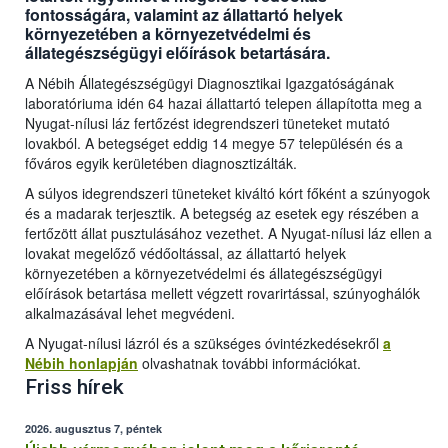
fontosságára, valamint az állattartó helyek
környezetében a környezetvédelmi és
állategészségügyi előírások betartására.
A Nébih Állategészségügyi Diagnosztikai Igazgatóságának
laboratóriuma idén 64 hazai állattartó telepen állapította meg a
Nyugat-nílusi láz fertőzést idegrendszeri tüneteket mutató
lovakból. A betegséget eddig 14 megye 57 településén és a
főváros egyik kerületében diagnosztizálták.
A súlyos idegrendszeri tüneteket kiváltó kórt főként a szúnyogok
és a madarak terjesztik. A betegség az esetek egy részében a
fertőzött állat pusztulásához vezethet. A Nyugat-nílusi láz ellen a
lovakat megelőző védőoltással, az állattartó helyek
környezetében a környezetvédelmi és állategészségügyi
előírások betartása mellett végzett rovarirtással, szúnyoghálók
alkalmazásával lehet megvédeni.
A Nyugat-nílusi lázról és a szükséges óvintézkedésekről
a
Nébih honlapján
olvashatnak további információkat.
Friss hírek
2026. augusztus 7, péntek