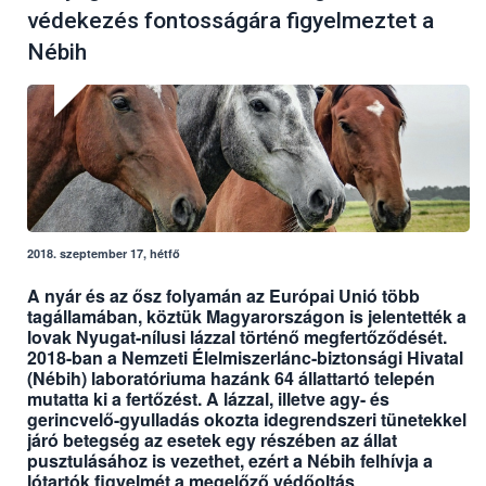
védekezés fontosságára figyelmeztet a
Nébih
2018. szeptember 17, hétfő
A nyár és az ősz folyamán az Európai Unió több
tagállamában, köztük Magyarországon is jelentették a
lovak Nyugat-nílusi lázzal történő megfertőződését.
2018-ban a Nemzeti Élelmiszerlánc-biztonsági Hivatal
(Nébih) laboratóriuma hazánk 64 állattartó telepén
mutatta ki a fertőzést. A lázzal, illetve agy- és
gerincvelő-gyulladás okozta idegrendszeri tünetekkel
járó betegség az esetek egy részében az állat
pusztulásához is vezethet, ezért a Nébih felhívja a
lótartók figyelmét a megelőző védőoltás