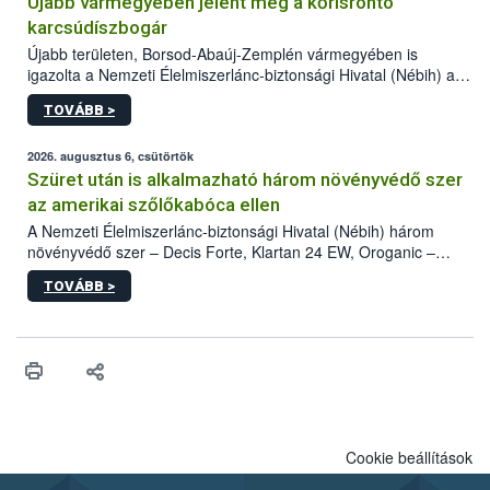
Újabb vármegyében jelent meg a kőrisrontó
karcsúdíszbogár
Újabb területen, Borsod-Abaúj-Zemplén vármegyében is
igazolta a Nemzeti Élelmiszerlánc-biztonsági Hivatal (Nébih) a
kőrisrontó karcsúdíszbogár (Agrilus planipennis) jelenlétét. A
TOVÁBB >
kártevőt nem csak színcsapdában találták meg, de már fertőzött
fában is azonosították. A növényvédelmi szakemberek folytatják
az intenzív felderítést, emellett az intézkedéseket a szlovák
2026. augusztus 6, csütörtök
hatósággal is összehangolják a terjedés megállítása érdekében.
Szüret után is alkalmazható három növényvédő szer
az amerikai szőlőkabóca ellen
A Nemzeti Élelmiszerlánc-biztonsági Hivatal (Nébih) három
növényvédő szer – Decis Forte, Klartan 24 EW, Oroganic –
engedélyokiratát módosította, így azok a szüretet követően,
TOVÁBB >
egészen a vesszőérettség (BBCH 91) stádiumáig
felhasználhatóak a szőlőben. A kiterjesztések célja, hogy a korai
érésű szőlőkben is legyen lehetőség a károsító elleni további
védekezésre. Az Oroganic készítmény kis kiszerelésben kiskerti
felhasználók számára is elérhető és ökológiai termesztésben is
engedélyezett.
Cookie beállítások