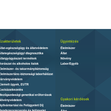
Szakterületek
Ügyintézés
Állat-egészségügy és állatvédelem
Élelmiszer
Állategészségügyi diagnosztika
Állat
Állatgyógyászati termékek
Növény
Borászat és alkoholos italok
Labor/Egyéb
Élelmiszer- és takarmánybiztonság
Élelmiszerlánc-biztonsági laborhálózat
Járványvédelem
Kiemelt ügyek, EUTR
Kockázatkezelés
Mezőgazdasági genetikai erőforrások
Gyakori kérdések
Növényvédelem
Nyilvántartási és Felügyeleti Díj
Élelmiszer
Rendszerszervezés és felügyelet
Állat