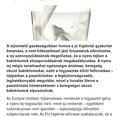
A tejtermelő gazdaságokban fontos a jó higiéniai gyakorlat
betartása, a nem hőkezeléssel járó folyamatok ellenőrzése,
a tej szennyeződésének megelőzése, és a nyers tejben a
baktériumok elszaporodásának megakadályozása. A nyers
tej mégis tartalmazhat egészségre ártalmas, betegség
okozó baktériumokat, ezért a fogyasztás előtti felforralása –
tejiparban a pasztőrözése- a legbiztonságosabb,
leghatékonyabb megoldás, mivel a forralás illetve a
pasztőrözés hőmérsékletén a betegséget okozó
baktériumok elpusztulnak.
Az Európai Unióban folyamatosan növekszik a fogyasztói igény
a nyers tej fogyasztás iránt, mivel az emberek – egyébként
tudományosan nem igazoltan – egészségügyi előnyöket
tulajdonítanak neki. Az EU higiéniai előírásai szabályozzák, és a