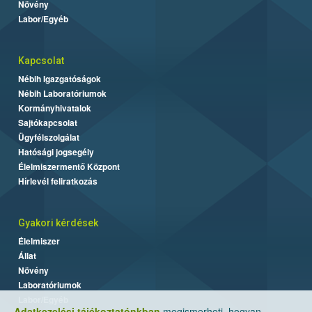
Növény
Labor/Egyéb
Kapcsolat
Nébih Igazgatóságok
Nébih Laboratóriumok
Kormányhivatalok
Sajtókapcsolat
Ügyfélszolgálat
Hatósági jogsegély
Élelmiszermentő Központ
Hírlevél feliratkozás
Gyakori kérdések
Élelmiszer
Állat
Növény
Laboratóriumok
Labor/Egyéb
Adatkezelési tájékoztatónkban
megismerheti, hogyan