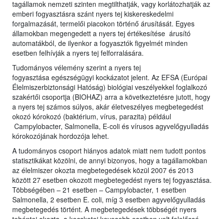
tagállamok nemzeti szinten megtilthatják, vagy korlátozhatják az
emberi fogyasztásra szánt nyers tej kiskereskedelmi
forgalmazását, termelői piacokon történő árusítását. Egyes
államokban megengedett a nyers tej értékesítése árusító
automatákból, de ilyenkor a fogyasztók figyelmét minden
esetben felhívják a nyers tej felforralására.
Tudományos vélemény szerint a nyers tej
fogyasztása egészségügyi kockázatot jelent. Az EFSA (Európai
Élelmiszerbiztonsági Hatóság) biológiai veszélyekkel foglalkozó
szakértői csoportja (BIOHAZ) arra a következtetésre jutott, hogy
a nyers tej számos súlyos, akár életveszélyes megbetegedést
okozó kórokozó (baktérium, vírus, parazita) például
Campylobacter, Salmonella, E-coli és vírusos agyvelőgyulladás
kórokozójának hordozója lehet.
A tudományos csoport hiányos adatok miatt nem tudott pontos
statisztikákat közölni, de annyi bizonyos, hogy a tagállamokban
az élelmiszer okozta megbetegedések közül 2007 és 2013
között 27 esetben okozott megbetegedést nyers tej fogyasztása.
Többségében – 21 esetben – Campylobacter, 1 esetben
Salmonella, 2 esetben E. coli, míg 3 esetben agyvelőgyulladás
megbetegedés történt. A megbetegedések többségét nyers