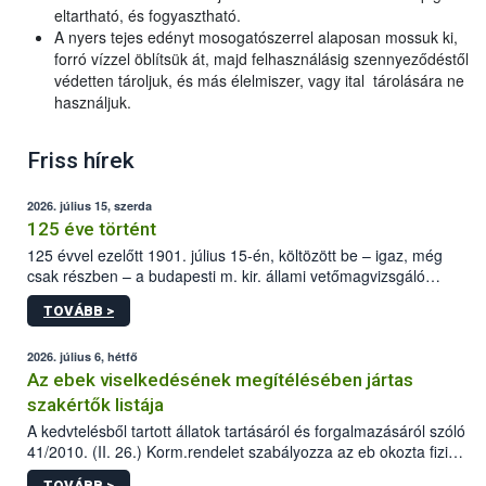
eltartható, és fogyasztható.
A nyers tejes edényt mosogatószerrel alaposan mossuk ki,
forró vízzel öblítsük át, majd felhasználásig szennyeződéstől
védetten tároljuk, és más élelmiszer, vagy ital tárolására ne
használjuk.
Friss hírek
2026. július 15, szerda
125 éve történt
125 évvel ezelőtt 1901. július 15-én, költözött be – igaz, még
csak részben – a budapesti m. kir. állami vetőmagvizsgáló
állomás a Kis Rókus utca 15. szám alatti, Czigler Győző által
TOVÁBB >
tervezett új épületébe.
2026. július 6, hétfő
Az ebek viselkedésének megítélésében jártas
szakértők listája
A kedvtelésből tartott állatok tartásáról és forgalmazásáról szóló
41/2010. (II. 26.) Korm.rendelet szabályozza az eb okozta fizikai
sérülés, illetve ennek veszélye keletkezésekor felmerülő
TOVÁBB >