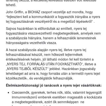
tehéntej okozta, a kecsketej kevesebb esetben volt felelőssé
tehető.
John Griffin, a BIOHAZ csoport vezetője azt mondta, hogy
“fejleszteni kell a kommunikációt a fogyasztók irányába a nyers
tej fogyasztásának veszélyeiről és a megelőző lépésekről” .
Sajnos hazánkban is előfordultak az említett, nyers tej
fogyasztására visszavezethető megbetegedések, amelyek nem
a szabályozás hiányára, hanem a felhasználók ismereteinek
hiányosságaira vezethetők vissza.
A hazai szabályozás alapján nyers tej, illetve nyers tej
felhasználásával készült, nem hőkezelt tejtermékek
értékesítésének helyén, jól látható módon fel kell tüntetni a
„NYERS TEJ, FORRALÁS UTÁN FOGYASZTHATÓ”, illetve a
„NYERS TEJBŐL KÉSZÜLT” jelölést. Hazánkban jogszabály
lehetőséget ad arra is, hogy forralás után a termelői nyers tejet
közétkeztetők-, és vendéglátók felhasználják.
Élelmiszerbiztonsági jó tanácsok a nyers tejet vásárlóknak:
Csecsemők, gyerekek, terhes nők, idős, valamint legyengült
immunrendszerű emberek esetében magasabb a kockázata
a megbetegedésnek, ezért ők semmiképpen ne