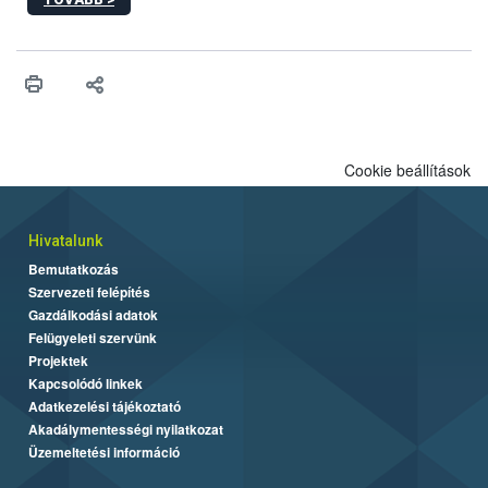
hatósági feladatokat, valamint a veszélyes eb tartását és annak
engedélyezését. Ezen eljárások során szükség esetén be kell
vonni az ebek viselkedésének megítélésében jártas szakértőt.
Cookie beállítások
Hivatalunk
Bemutatkozás
Szervezeti felépítés
Gazdálkodási adatok
Felügyeleti szervünk
Projektek
Kapcsolódó linkek
Adatkezelési tájékoztató
Akadálymentességi nyilatkozat
Üzemeltetési információ