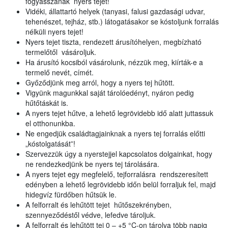
fogyasszanak nyers tejet!
Vidéki, állattartó helyek (tanyasi, falusi gazdasági udvar,
tehenészet, tejház, stb.) látogatásakor se kóstoljunk forralás
nélküli nyers tejet!
Nyers tejet tiszta, rendezett árusítóhelyen, megbízható
termelőtől vásároljuk.
Ha árusító kocsiból vásárolunk, nézzük meg, kiírták-e a
termelő nevét, címét.
Győződjünk meg arról, hogy a nyers tej hűtött.
Vigyünk magunkkal saját tárolóedényt, nyáron pedig
hűtőtáskát is.
A nyers tejet hűtve, a lehető legrövidebb idő alatt juttassuk
el otthonunkba.
Ne engedjük családtagjainknak a nyers tej forralás előtti
„kóstolgatását”!
Szervezzük úgy a nyerstejjel kapcsolatos dolgainkat, hogy
ne rendezkedjünk be nyers tej tárolására.
A nyers tejet egy megfelelő, tejforralásra rendszeresített
edényben a lehető legrövidebb időn belül forraljuk fel, majd
hidegvíz fürdőben hűtsük le.
A felforralt és lehűtött tejet hűtőszekrényben,
szennyeződéstől védve, lefedve tároljuk.
A felforralt és lehűtött tej 0 – +5 °C-on tárolva több napig