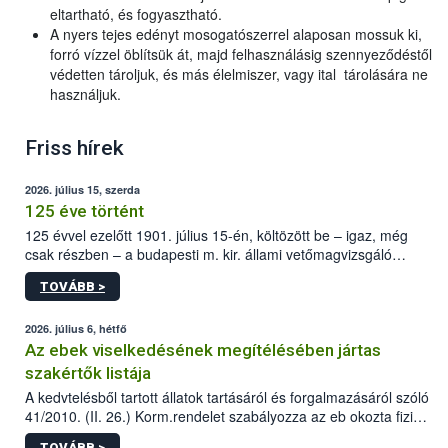
eltartható, és fogyasztható.
A nyers tejes edényt mosogatószerrel alaposan mossuk ki,
forró vízzel öblítsük át, majd felhasználásig szennyeződéstől
védetten tároljuk, és más élelmiszer, vagy ital tárolására ne
használjuk.
Friss hírek
2026. július 15, szerda
125 éve történt
125 évvel ezelőtt 1901. július 15-én, költözött be – igaz, még
csak részben – a budapesti m. kir. állami vetőmagvizsgáló
állomás a Kis Rókus utca 15. szám alatti, Czigler Győző által
TOVÁBB >
tervezett új épületébe.
2026. július 6, hétfő
Az ebek viselkedésének megítélésében jártas
szakértők listája
A kedvtelésből tartott állatok tartásáról és forgalmazásáról szóló
41/2010. (II. 26.) Korm.rendelet szabályozza az eb okozta fizikai
sérülés, illetve ennek veszélye keletkezésekor felmerülő
TOVÁBB >