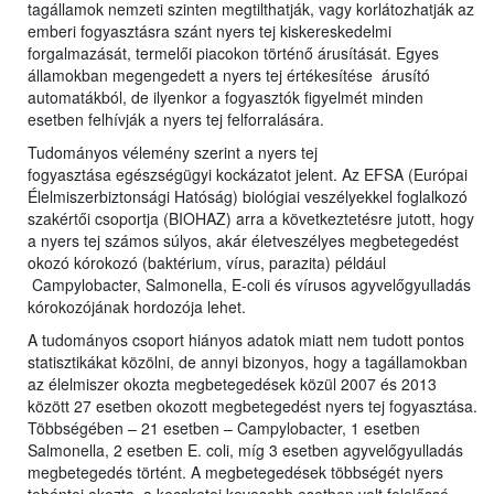
tagállamok nemzeti szinten megtilthatják, vagy korlátozhatják az
emberi fogyasztásra szánt nyers tej kiskereskedelmi
forgalmazását, termelői piacokon történő árusítását. Egyes
államokban megengedett a nyers tej értékesítése árusító
automatákból, de ilyenkor a fogyasztók figyelmét minden
esetben felhívják a nyers tej felforralására.
Tudományos vélemény szerint a nyers tej
fogyasztása egészségügyi kockázatot jelent. Az EFSA (Európai
Élelmiszerbiztonsági Hatóság) biológiai veszélyekkel foglalkozó
szakértői csoportja (BIOHAZ) arra a következtetésre jutott, hogy
a nyers tej számos súlyos, akár életveszélyes megbetegedést
okozó kórokozó (baktérium, vírus, parazita) például
Campylobacter, Salmonella, E-coli és vírusos agyvelőgyulladás
kórokozójának hordozója lehet.
A tudományos csoport hiányos adatok miatt nem tudott pontos
statisztikákat közölni, de annyi bizonyos, hogy a tagállamokban
az élelmiszer okozta megbetegedések közül 2007 és 2013
között 27 esetben okozott megbetegedést nyers tej fogyasztása.
Többségében – 21 esetben – Campylobacter, 1 esetben
Salmonella, 2 esetben E. coli, míg 3 esetben agyvelőgyulladás
megbetegedés történt. A megbetegedések többségét nyers