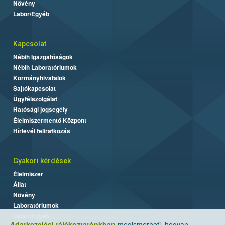
Növény
Labor/Egyéb
Kapcsolat
Nébih Igazgatóságok
Nébih Laboratóriumok
Kormányhivatalok
Sajtókapcsolat
Ügyfélszolgálat
Hatósági jogsegély
Élelmiszermentő Központ
Hírlevél feliratkozás
Gyakori kérdések
Élelmiszer
Állat
Növény
Laboratóriumok
Labor/Egyéb
Adatkezelési tájékoztatónkban
megismerheti, hogyan