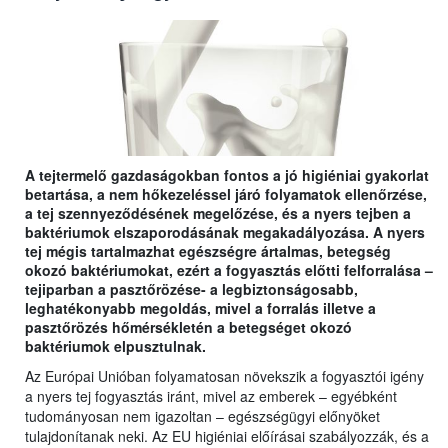
A tejtermelő gazdaságokban fontos a jó higiéniai gyakorlat
betartása, a nem hőkezeléssel járó folyamatok ellenőrzése,
a tej szennyeződésének megelőzése, és a nyers tejben a
baktériumok elszaporodásának megakadályozása. A nyers
tej mégis tartalmazhat egészségre ártalmas, betegség
okozó baktériumokat, ezért a fogyasztás előtti felforralása –
tejiparban a pasztőrözése- a legbiztonságosabb,
leghatékonyabb megoldás, mivel a forralás illetve a
pasztőrözés hőmérsékletén a betegséget okozó
baktériumok elpusztulnak.
Az Európai Unióban folyamatosan növekszik a fogyasztói igény
a nyers tej fogyasztás iránt, mivel az emberek – egyébként
tudományosan nem igazoltan – egészségügyi előnyöket
tulajdonítanak neki. Az EU higiéniai előírásai szabályozzák, és a