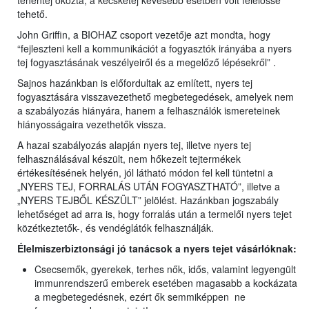
tehéntej okozta, a kecsketej kevesebb esetben volt felelőssé
tehető.
John Griffin, a BIOHAZ csoport vezetője azt mondta, hogy
“fejleszteni kell a kommunikációt a fogyasztók irányába a nyers
tej fogyasztásának veszélyeiről és a megelőző lépésekről” .
Sajnos hazánkban is előfordultak az említett, nyers tej
fogyasztására visszavezethető megbetegedések, amelyek nem
a szabályozás hiányára, hanem a felhasználók ismereteinek
hiányosságaira vezethetők vissza.
A hazai szabályozás alapján nyers tej, illetve nyers tej
felhasználásával készült, nem hőkezelt tejtermékek
értékesítésének helyén, jól látható módon fel kell tüntetni a
„NYERS TEJ, FORRALÁS UTÁN FOGYASZTHATÓ”, illetve a
„NYERS TEJBŐL KÉSZÜLT” jelölést. Hazánkban jogszabály
lehetőséget ad arra is, hogy forralás után a termelői nyers tejet
közétkeztetők-, és vendéglátók felhasználják.
Élelmiszerbiztonsági jó tanácsok a nyers tejet vásárlóknak:
Csecsemők, gyerekek, terhes nők, idős, valamint legyengült
immunrendszerű emberek esetében magasabb a kockázata
a megbetegedésnek, ezért ők semmiképpen ne