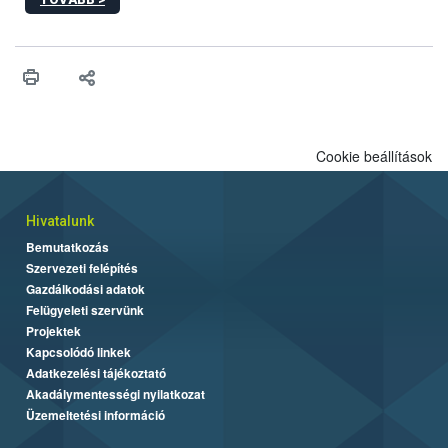
hatósági feladatokat, valamint a veszélyes eb tartását és annak
engedélyezését. Ezen eljárások során szükség esetén be kell
vonni az ebek viselkedésének megítélésében jártas szakértőt.
Cookie beállítások
Hivatalunk
Bemutatkozás
Szervezeti felépítés
Gazdálkodási adatok
Felügyeleti szervünk
Projektek
Kapcsolódó linkek
Adatkezelési tájékoztató
Akadálymentességi nyilatkozat
Üzemeltetési információ