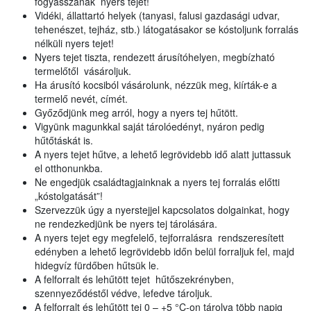
fogyasszanak nyers tejet!
Vidéki, állattartó helyek (tanyasi, falusi gazdasági udvar,
tehenészet, tejház, stb.) látogatásakor se kóstoljunk forralás
nélküli nyers tejet!
Nyers tejet tiszta, rendezett árusítóhelyen, megbízható
termelőtől vásároljuk.
Ha árusító kocsiból vásárolunk, nézzük meg, kiírták-e a
termelő nevét, címét.
Győződjünk meg arról, hogy a nyers tej hűtött.
Vigyünk magunkkal saját tárolóedényt, nyáron pedig
hűtőtáskát is.
A nyers tejet hűtve, a lehető legrövidebb idő alatt juttassuk
el otthonunkba.
Ne engedjük családtagjainknak a nyers tej forralás előtti
„kóstolgatását”!
Szervezzük úgy a nyerstejjel kapcsolatos dolgainkat, hogy
ne rendezkedjünk be nyers tej tárolására.
A nyers tejet egy megfelelő, tejforralásra rendszeresített
edényben a lehető legrövidebb időn belül forraljuk fel, majd
hidegvíz fürdőben hűtsük le.
A felforralt és lehűtött tejet hűtőszekrényben,
szennyeződéstől védve, lefedve tároljuk.
A felforralt és lehűtött tej 0 – +5 °C-on tárolva több napig