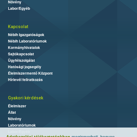
Növény
Labor/Egyéb
Kapcsolat
Nébih Igazgatóságok
Nébih Laboratóriumok
Kormányhivatalok
Sajtókapcsolat
Ügyfélszolgálat
Hatósági jogsegély
Élelmiszermentő Központ
Hírlevél feliratkozás
Gyakori kérdések
Élelmiszer
Állat
Növény
Laboratóriumok
Labor/Egyéb
Adatkezelési tájékoztatónkban
megismerheti, hogyan