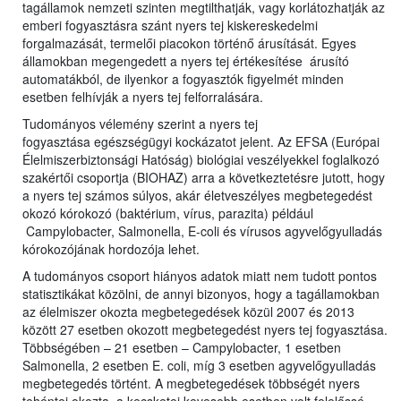
tagállamok nemzeti szinten megtilthatják, vagy korlátozhatják az
emberi fogyasztásra szánt nyers tej kiskereskedelmi
forgalmazását, termelői piacokon történő árusítását. Egyes
államokban megengedett a nyers tej értékesítése árusító
automatákból, de ilyenkor a fogyasztók figyelmét minden
esetben felhívják a nyers tej felforralására.
Tudományos vélemény szerint a nyers tej
fogyasztása egészségügyi kockázatot jelent. Az EFSA (Európai
Élelmiszerbiztonsági Hatóság) biológiai veszélyekkel foglalkozó
szakértői csoportja (BIOHAZ) arra a következtetésre jutott, hogy
a nyers tej számos súlyos, akár életveszélyes megbetegedést
okozó kórokozó (baktérium, vírus, parazita) például
Campylobacter, Salmonella, E-coli és vírusos agyvelőgyulladás
kórokozójának hordozója lehet.
A tudományos csoport hiányos adatok miatt nem tudott pontos
statisztikákat közölni, de annyi bizonyos, hogy a tagállamokban
az élelmiszer okozta megbetegedések közül 2007 és 2013
között 27 esetben okozott megbetegedést nyers tej fogyasztása.
Többségében – 21 esetben – Campylobacter, 1 esetben
Salmonella, 2 esetben E. coli, míg 3 esetben agyvelőgyulladás
megbetegedés történt. A megbetegedések többségét nyers