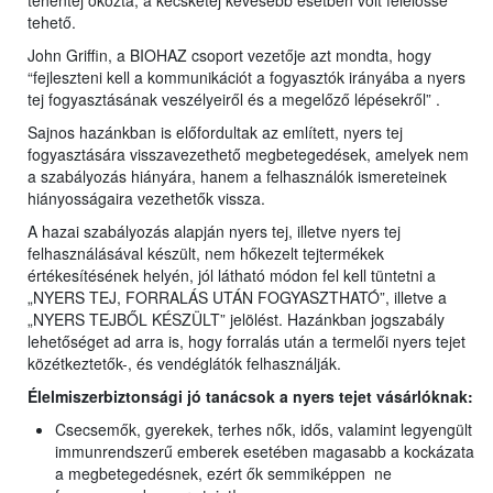
tehéntej okozta, a kecsketej kevesebb esetben volt felelőssé
tehető.
John Griffin, a BIOHAZ csoport vezetője azt mondta, hogy
“fejleszteni kell a kommunikációt a fogyasztók irányába a nyers
tej fogyasztásának veszélyeiről és a megelőző lépésekről” .
Sajnos hazánkban is előfordultak az említett, nyers tej
fogyasztására visszavezethető megbetegedések, amelyek nem
a szabályozás hiányára, hanem a felhasználók ismereteinek
hiányosságaira vezethetők vissza.
A hazai szabályozás alapján nyers tej, illetve nyers tej
felhasználásával készült, nem hőkezelt tejtermékek
értékesítésének helyén, jól látható módon fel kell tüntetni a
„NYERS TEJ, FORRALÁS UTÁN FOGYASZTHATÓ”, illetve a
„NYERS TEJBŐL KÉSZÜLT” jelölést. Hazánkban jogszabály
lehetőséget ad arra is, hogy forralás után a termelői nyers tejet
közétkeztetők-, és vendéglátók felhasználják.
Élelmiszerbiztonsági jó tanácsok a nyers tejet vásárlóknak:
Csecsemők, gyerekek, terhes nők, idős, valamint legyengült
immunrendszerű emberek esetében magasabb a kockázata
a megbetegedésnek, ezért ők semmiképpen ne