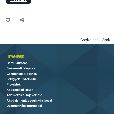
hatósági feladatokat, valamint a veszélyes eb tartását és annak
engedélyezését. Ezen eljárások során szükség esetén be kell
vonni az ebek viselkedésének megítélésében jártas szakértőt.
Cookie beállítások
Hivatalunk
Bemutatkozás
Szervezeti felépítés
Gazdálkodási adatok
Felügyeleti szervünk
Projektek
Kapcsolódó linkek
Adatkezelési tájékoztató
Akadálymentességi nyilatkozat
Üzemeltetési információ