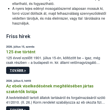
eltartható, és fogyasztható.
A nyers tejes edényt mosogatószerrel alaposan mossuk ki,
forró vízzel öblítsük át, majd felhasználásig szennyeződéstől
védetten tároljuk, és más élelmiszer, vagy ital tárolására ne
használjuk.
Friss hírek
2026. július 15, szerda
125 éve történt
125 évvel ezelőtt 1901. július 15-én, költözött be – igaz, még
csak részben – a budapesti m. kir. állami vetőmagvizsgáló
állomás a Kis Rókus utca 15. szám alatti, Czigler Győző által
TOVÁBB >
tervezett új épületébe.
2026. július 6, hétfő
Az ebek viselkedésének megítélésében jártas
szakértők listája
A kedvtelésből tartott állatok tartásáról és forgalmazásáról szóló
41/2010. (II. 26.) Korm.rendelet szabályozza az eb okozta fizikai
sérülés, illetve ennek veszélye keletkezésekor felmerülő
TOVÁBB >