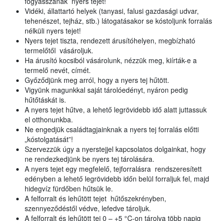
fogyasszanak nyers tejet!
Vidéki, állattartó helyek (tanyasi, falusi gazdasági udvar,
tehenészet, tejház, stb.) látogatásakor se kóstoljunk forralás
nélküli nyers tejet!
Nyers tejet tiszta, rendezett árusítóhelyen, megbízható
termelőtől vásároljuk.
Ha árusító kocsiból vásárolunk, nézzük meg, kiírták-e a
termelő nevét, címét.
Győződjünk meg arról, hogy a nyers tej hűtött.
Vigyünk magunkkal saját tárolóedényt, nyáron pedig
hűtőtáskát is.
A nyers tejet hűtve, a lehető legrövidebb idő alatt juttassuk
el otthonunkba.
Ne engedjük családtagjainknak a nyers tej forralás előtti
„kóstolgatását”!
Szervezzük úgy a nyerstejjel kapcsolatos dolgainkat, hogy
ne rendezkedjünk be nyers tej tárolására.
A nyers tejet egy megfelelő, tejforralásra rendszeresített
edényben a lehető legrövidebb időn belül forraljuk fel, majd
hidegvíz fürdőben hűtsük le.
A felforralt és lehűtött tejet hűtőszekrényben,
szennyeződéstől védve, lefedve tároljuk.
A felforralt és lehűtött tej 0 – +5 °C-on tárolva több napig