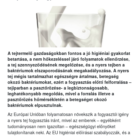
A tejtermelő gazdaságokban fontos a jó higiéniai gyakorlat
betartása, a nem hőkezeléssel járó folyamatok ellenőrzése,
a tej szennyeződésének megelőzése, és a nyers tejben a
baktériumok elszaporodásának megakadályozása. A nyers
tej mégis tartalmazhat egészségre ártalmas, betegség
okozó baktériumokat, ezért a fogyasztás előtti felforralása –
tejiparban a pasztőrözése- a legbiztonságosabb,
leghatékonyabb megoldás, mivel a forralás illetve a
pasztőrözés hőmérsékletén a betegséget okozó
baktériumok elpusztulnak.
Az Európai Unióban folyamatosan növekszik a fogyasztói igény
a nyers tej fogyasztás iránt, mivel az emberek – egyébként
tudományosan nem igazoltan – egészségügyi előnyöket
tulajdonítanak neki. Az EU higiéniai előírásai szabályozzák, és a