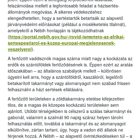
felszámolása mellett a legfontosabb feladat a házisertés-
állományok megóvása. A sikeres védekezéshez
elengedhetetlen, hogy a sertéstartók betartsák az alapvető
járványvédelmi előírásokat (például a mosléketetés tilalmát),
amelyekről a Nébih honlapján is tájékozódhatnak
(
https://portal.nebih.gov.hu/-/rovid-ismerteto-az-afrikai-
sertespestisrol-es-kozep-europai-megjelenesenek-
veszelyerol
).
A fertőzött vaddisznók magas száma miatt nagy a kockázata az
erdők és szántóföldek fertőződésének is. Éppen ezért az aratás
időszakában – az általános szabályok mellett – különösen
ügyelni kell arra, hogy a szántóföldről, kaszálóról, legelőről
betakarított takarmányt vagy alomanyagot nem szabad frissen
felhasználni a házi sertések ellátására.
A fertőzött területeken a zöldtakarmány etetése kifejezetten
tilos, de a magas és közepes kockázatú területeken sem
ajánlott. Utóbbi térségekben is célszerű a szálas takarmányt és
gabonát, valamint a szalmát 90 napig száraz helyen tárolni
felhasználás előtt, továbbá a takarmányt és az alomanyagot
elkülönítve, zártan tartani, úgy, hogy a vadon élő állatok ne
férjenek hozzá. A Nébih – az alapvető óvintézkedéseken túl – a