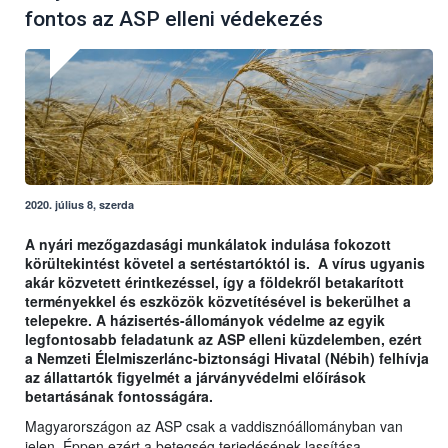
fontos az ASP elleni védekezés
2020. július 8, szerda
A nyári mezőgazdasági munkálatok indulása fokozott
körültekintést követel a sertéstartóktól is. A vírus ugyanis
akár közvetett érintkezéssel, így a földekről betakarított
terményekkel és eszközök közvetítésével is bekerülhet a
telepekre. A házisertés-állományok védelme az egyik
legfontosabb feladatunk az ASP elleni küzdelemben, ezért
a Nemzeti Élelmiszerlánc-biztonsági Hivatal (Nébih) felhívja
az állattartók figyelmét a járványvédelmi előírások
betartásának fontosságára.
Magyarországon az ASP csak a vaddisznóállományban van
jelen. Éppen ezért a betegség terjedésének lassítása,