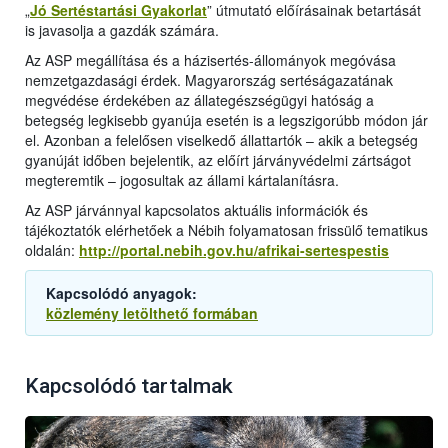
„
Jó Sertéstartási Gyakorlat
” útmutató előírásainak betartását
is javasolja a gazdák számára.
Az ASP megállítása és a házisertés-állományok megóvása
nemzetgazdasági érdek. Magyarország sertéságazatának
megvédése érdekében az állategészségügyi hatóság a
betegség legkisebb gyanúja esetén is a legszigorúbb módon jár
el. Azonban a felelősen viselkedő állattartók – akik a betegség
gyanúját időben bejelentik, az előírt járványvédelmi zártságot
megteremtik – jogosultak az állami kártalanításra.
Az ASP járvánnyal kapcsolatos aktuális információk és
tájékoztatók elérhetőek a Nébih folyamatosan frissülő tematikus
oldalán:
http://portal.nebih.gov.hu/afrikai-sertespestis
Kapcsolódó anyagok:
közlemény letölthető formában
Kapcsolódó tartalmak