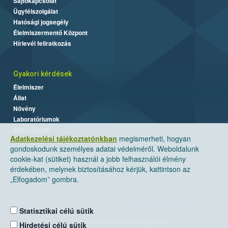
Sajtókapcsolat
Ügyfélszolgálat
Hatósági jogsegély
Élelmiszermentő Központ
Hírlevél feliratkozás
Gyakori kérdések
Élelmiszer
Állat
Növény
Laboratóriumok
Labor/Egyéb
Adatkezelési tájékoztatónkban
megismerheti, hogyan
gondoskodunk személyes adatai védelméről. Weboldalunk
cookie-kat (sütiket) használ a jobb felhasználói élmény
érdekében, melynek biztosításához kérjük, kattintson az
„Elfogadom” gombra.
Statisztikai célú sütik
Nemzeti Élelmiszerlánc-biztonsági Hivatal
Hirdetési célú sütik