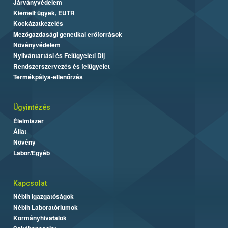
Járványvédelem
Kiemelt ügyek, EUTR
Kockázatkezelés
Mezőgazdasági genetikai erőforrások
Növényvédelem
Nyilvántartási és Felügyeleti Díj
Rendszerszervezés és felügyelet
Termékpálya-ellenőrzés
Ügyintézés
Élelmiszer
Állat
Növény
Labor/Egyéb
Kapcsolat
Nébih Igazgatóságok
Nébih Laboratóriumok
Kormányhivatalok