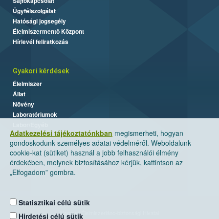
Sajtókapcsolat
Ügyfélszolgálat
Hatósági jogsegély
Élelmiszermentő Központ
Hírlevél feliratkozás
Gyakori kérdések
Élelmiszer
Állat
Növény
Laboratóriumok
Labor/Egyéb
Adatkezelési tájékoztatónkban
megismerheti, hogyan
gondoskodunk személyes adatai védelméről. Weboldalunk
cookie-kat (sütiket) használ a jobb felhasználói élmény
érdekében, melynek biztosításához kérjük, kattintson az
„Elfogadom” gombra.
Statisztikai célú sütik
Nemzeti Élelmiszerlánc-biztonsági Hivatal
Hirdetési célú sütik