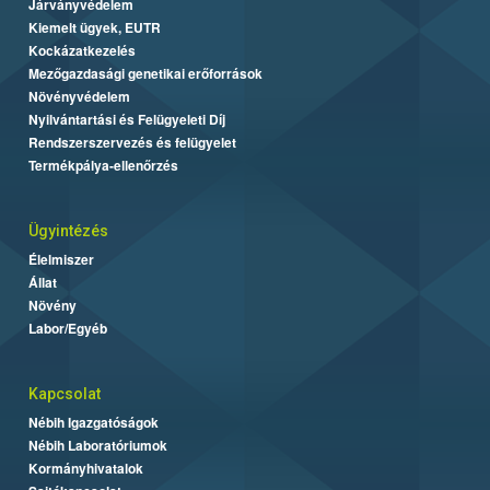
Járványvédelem
Kiemelt ügyek, EUTR
Kockázatkezelés
Mezőgazdasági genetikai erőforrások
Növényvédelem
Nyilvántartási és Felügyeleti Díj
Rendszerszervezés és felügyelet
Termékpálya-ellenőrzés
Ügyintézés
Élelmiszer
Állat
Növény
Labor/Egyéb
Kapcsolat
Nébih Igazgatóságok
Nébih Laboratóriumok
Kormányhivatalok