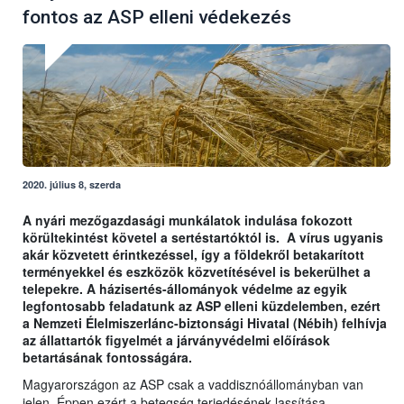
fontos az ASP elleni védekezés
2020. július 8, szerda
A nyári mezőgazdasági munkálatok indulása fokozott
körültekintést követel a sertéstartóktól is. A vírus ugyanis
akár közvetett érintkezéssel, így a földekről betakarított
terményekkel és eszközök közvetítésével is bekerülhet a
telepekre. A házisertés-állományok védelme az egyik
legfontosabb feladatunk az ASP elleni küzdelemben, ezért
a Nemzeti Élelmiszerlánc-biztonsági Hivatal (Nébih) felhívja
az állattartók figyelmét a járványvédelmi előírások
betartásának fontosságára.
Magyarországon az ASP csak a vaddisznóállományban van
jelen. Éppen ezért a betegség terjedésének lassítása,