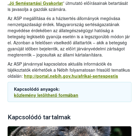
„
Jó Sertéstartási Gyakorlat
” útmutató előírásainak betartását
is javasolja a gazdák számára.
Az ASP megállítása és a házisertés-állományok megóvása
nemzetgazdasági érdek. Magyarország sertéságazatának
megvédése érdekében az állategészségügyi hatóság a
betegség legkisebb gyanúja esetén is a legszigorúbb módon jár
el. Azonban a felelősen viselkedő állattartók – akik a betegség
gyanúját időben bejelentik, az előírt járványvédelmi zártságot
megteremtik – jogosultak az állami kártalanításra.
Az ASP járvánnyal kapcsolatos aktuális információk és
tájékoztatók elérhetőek a Nébih folyamatosan frissülő tematikus
oldalán:
http://portal.nebih.gov.hu/afrikai-sertespestis
Kapcsolódó anyagok:
közlemény letölthető formában
Kapcsolódó tartalmak