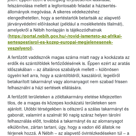
felszámolása mellett a legfontosabb feladat a házisertés-
állományok megóvása. A sikeres védekezéshez
elengedhetetlen, hogy a sertéstartók betartsák az alapvető
járványvédelmi előírásokat (például a mosléketetés tilalmát),
amelyekről a Nébih honlapján is tájékozódhatnak
(
https://portal.nebih.gov.hu/-/rovid-ismerteto-az-afrikai-
sertespestisrol-es-kozep-europai-megjelenesenek-
veszelyerol
).
A fertőzött vaddisznók magas száma miatt nagy a kockázata az
erdők és szántóföldek fertőződésének is. Éppen ezért az aratás
időszakában – az általános szabályok mellett – különösen
ügyelni kell arra, hogy a szántóföldről, kaszálóról, legelőről
betakarított takarmányt vagy alomanyagot nem szabad frissen
felhasználni a házi sertések ellátására.
A fertőzött területeken a zöldtakarmány etetése kifejezetten
tilos, de a magas és közepes kockázatú területeken sem
ajánlott. Utóbbi térségekben is célszerű a szálas takarmányt és
gabonát, valamint a szalmát 90 napig száraz helyen tárolni
felhasználás előtt, továbbá a takarmányt és az alomanyagot
elkülönítve, zártan tartani, úgy, hogy a vadon élő állatok ne
férjenek hozzá. A Nébih – az alapvető óvintézkedéseken túl – a