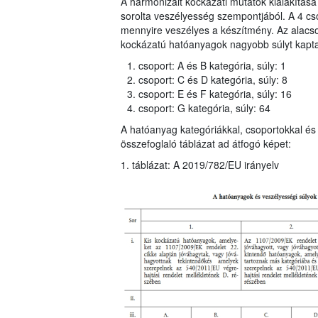
A harmonizált kockázati mutatók kialakítása
sorolta veszélyesség szempontjából. A 4 cso
mennyire veszélyes a készítmény. Az alac
kockázatú hatóanyagok nagyobb súlyt kaptak
csoport: A és B kategória, súly: 1
csoport: C és D kategória, súly: 8
csoport: E és F kategória, súly: 16
csoport: G kategória, súly: 64
A hatóanyag kategóriákkal, csoportokkal és 
összefoglaló táblázat ad átfogó képet:
1. táblázat: A 2019/782/EU irányelv