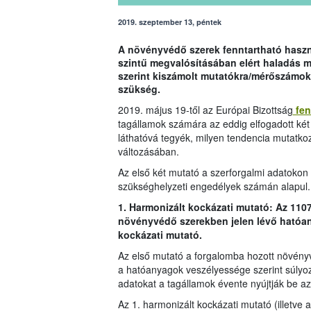
2019. szeptember 13, péntek
A növényvédő szerek fenntartható haszná
szintű megvalósításában elért haladás 
szerint kiszámolt mutatókra/mérőszámok
szükség.
2019. május 19-től az Európai Bizottság
fen
tagállamok számára az eddig elfogadott két
láthatóvá tegyék, milyen tendencia mutatko
változásában.
Az első két mutató a szerforgalmi adatokon i
szükséghelyzeti engedélyek számán alapul.
1. Harmonizált kockázati mutató: Az 110
növényvédő szerekben jelen lévő hatóan
kockázati mutató.
Az első mutató a forgalomba hozott növény
a hatóanyagok veszélyessége szerint súlyo
adatokat a tagállamok évente nyújtják be az
Az 1. harmonizált kockázati mutató (illetve 