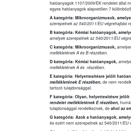
hatóanyagok 1107/2009/EK rendelet által me
egyes hatóanyagok alapvetően 7 különböző 
A kategória: Mikroorganizmusok, amely
szerepelnek az 540/2011/EU végrehajtási r
B kategória:
Kémiai hatóanyagok, amely
amelyek szerepelnek az 540/2011/EU végreh
C kategória:
Mikroorganizmusok,
amelyek
mellékletének A és B részében.
D kategória:
Kémiai hatóanyagok,
amelye
mellékletének A és részében.
E kategória:
Helyettesítésre jelölt ható
mellékletének E részében,
de nem rendelk
tartozó tulajdonsággal.
F kategória: Olyan,
helyettesítésre jelöl
rendelet mellékletének E részében,
humánt
tulajdonsággal rendelkeznek, de
ahol az e
G kategória:
Azok a hatóanyagok, amel
és ezért nem szerepelnek az 540/2011/EU vé