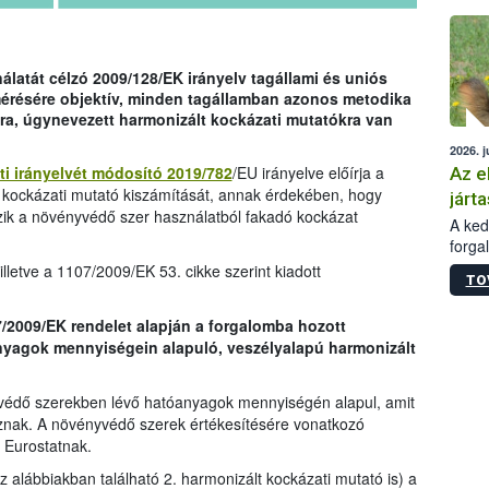
épüle
latát célzó 2009/128/EK irányelv tagállami és uniós
mérésére objektív, minden tagállamban azonos metodika
ra, úgynevezett harmonizált kockázati mutatókra van
2026. j
ti irányelvét módosító 2019/782
/EU irányelve előírja a
Az e
 kockázati mutató kiszámítását, annak érdekében, hogy
járta
zik a növényvédő szer használatból fakadó kockázat
A kedv
forga
Korm.
lletve a 1107/2009/EK 53. cikke szerint kiadott
TO
sérül
felme
7/2009/EK rendelet alapján a forgalomba hozott
veszé
yagok mennyiségein alapuló, veszélyalapú harmonizált
Ezen 
vonni
jártas
védő szerekben lévő hatóanyagok mennyiségén alapul, amit
znak. A növényvédő szerek értékesítésére vonatkozó
 Eurostatnak.
az alábbiakban található 2. harmonizált kockázati mutató is) a