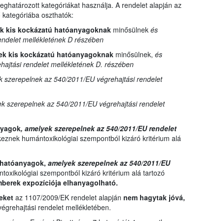
ghatározott kategóriákat használja. A rendelet alapján az
kategóriába oszthatók:
ek kis kockázatú hatóanyagoknak
minősülnek
és
endelet mellékletének D részében
ek kis kockázatú hatóanyagoknak
minősülnek,
és
ajtási rendelet mellékletének D. részében
 szerepelnek az 540/2011/EU végrehajtási rendelet
k szerepelnek az 540/2011/EU végrehajtási rendelet
anyagok
, amelyek szerepelnek az 540/2011/EU rendelet
eznek humántoxikológiai szempontból kizáró kritérium alá
t hatóanyagok,
amelyek szerepelnek az 540/2011/EU
oxikológiai szempontból kizáró kritérium alá tartozó
mberek expozíciója elhanyagolható.
yeket
az 1107/2009/EK rendelet alapján
nem hagytak jóvá,
grehajtási rendelet mellékletében.