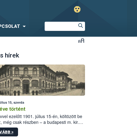
PCSOLAT
s hírek
úlius 15, szerda
éve történt
vvel ezelőtt 1901. július 15-én, költözött be
z, még csak részben – a budapesti m. kir.
i vetőmagvizsgáló állomás a Kis Rókus utca
VÁBB >
ám alatti, Czigler Győző által tervezett új