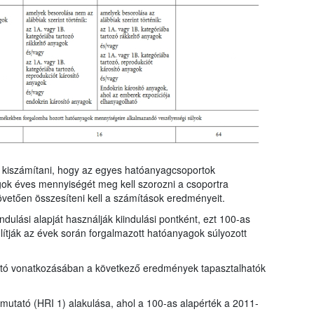
ll kiszámítani, hogy az egyes hatóanyagcsoportok
gok éves mennyiségét meg kell szorozni a csoportra
övetően összesíteni kell a számítások eredményeit.
dulási alapját használják kiindulási pontként, ezt 100-as
ítják az évek során forgalmazott hatóanyagok súlyozott
tató vonatkozásában a következő eredmények tapasztalhatók
t mutató (HRI 1) alakulása, ahol a 100-as alapérték a 2011-