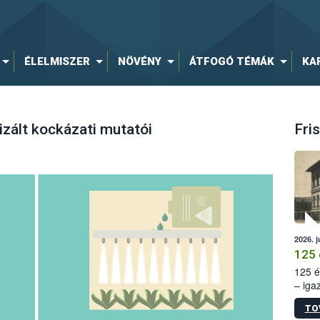
ÉLELMISZER
NÖVÉNY
ÁTFOGÓ TÉMÁK
KA
zált kockázati mutatói
Fris
2026. j
125 
125 é
– iga
állam
TO
15. sz