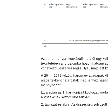
Az 1. harmonizált kockázati mutatót úgy ke
tekintetében a forgalomba hozott hatóanya
vonatkozó veszélyességi súllyal, majd ezt k
A 2011–2013 közötti három év átlagának kiin
alapértékként határozták meg, ehhez hasonl
mennyiségét.
Ez alapján az 1. harmonizált kockázati mu
a 2011-2017 közötti időszakban:
2. táblázat és ábra: Az összesített súlyozot