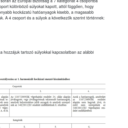
 során az Európai Bizottság a 7 kategóriát 4 csoportba
port különböző súlyokat kapott, attól függően, hogy
sonyabb kockázatú hatóanyagok kisebb, a magasabb
. A 4 csoport és a súlyok a következők szerint történnek:
a hozzájuk tartozó súlyokkal kapcsolatban az alábbi