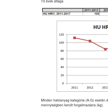
13 évek átlaga
Minden hatóanyag kategória (A-G) esetén é
mennyiségben került forgalmazásra (kg).