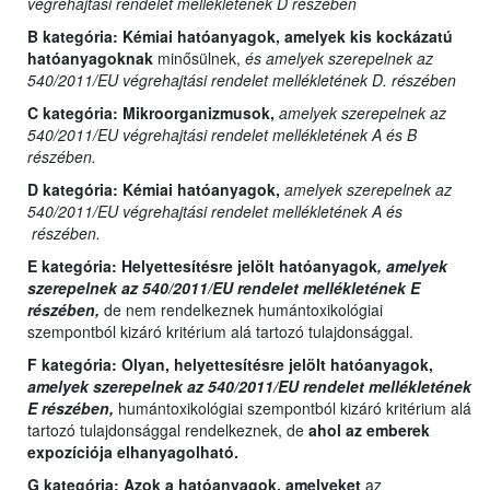
végrehajtási rendelet mellékletének D részében
B kategória:
Kémiai hatóanyagok, amelyek kis kockázatú
hatóanyagoknak
minősülnek,
és amelyek szerepelnek az
540/2011/EU végrehajtási rendelet mellékletének D. részében
C kategória:
Mikroorganizmusok,
amelyek szerepelnek az
540/2011/EU végrehajtási rendelet mellékletének A és B
részében.
D kategória:
Kémiai hatóanyagok,
amelyek szerepelnek az
540/2011/EU végrehajtási rendelet mellékletének A és
részében.
E kategória:
Helyettesítésre jelölt hatóanyagok
, amelyek
szerepelnek az 540/2011/EU rendelet mellékletének E
részében,
de nem rendelkeznek humántoxikológiai
szempontból kizáró kritérium alá tartozó tulajdonsággal.
F kategória: Olyan,
helyettesítésre jelölt hatóanyagok,
amelyek szerepelnek az 540/2011/EU rendelet mellékletének
E részében,
humántoxikológiai szempontból kizáró kritérium alá
tartozó tulajdonsággal rendelkeznek, de
ahol az emberek
expozíciója elhanyagolható.
G kategória:
Azok a hatóanyagok, amelyeket
az