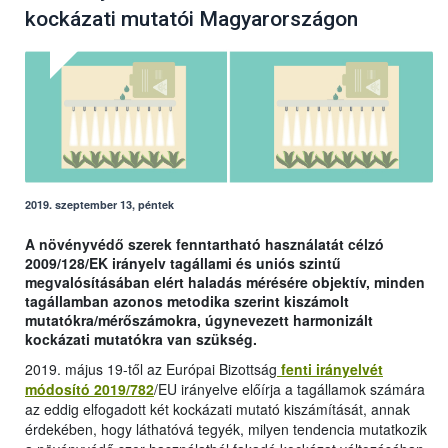
kockázati mutatói Magyarországon
2019. szeptember 13, péntek
A növényvédő szerek fenntartható használatát célzó
2009/128/EK irányelv tagállami és uniós szintű
megvalósításában elért haladás mérésére objektív, minden
tagállamban azonos metodika szerint kiszámolt
mutatókra/mérőszámokra, úgynevezett harmonizált
kockázati mutatókra van szükség.
2019. május 19-től az Európai Bizottság
fenti irányelvét
módosító 2019/782
/EU irányelve előírja a tagállamok számára
az eddig elfogadott két kockázati mutató kiszámítását, annak
érdekében, hogy láthatóvá tegyék, milyen tendencia mutatkozik