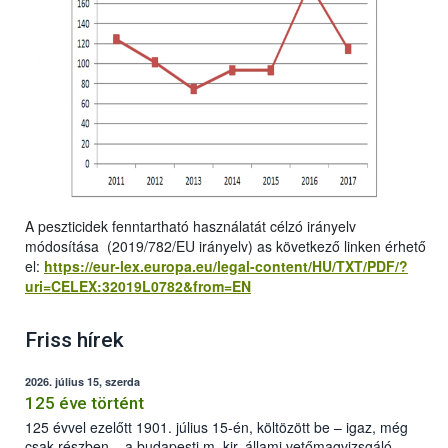
A peszticidek fenntartható használatát célzó irányelv
módosítása (2019/782/EU irányelv) as következő linken érhető
el:
https://eur-lex.europa.eu/legal-content/HU/TXT/PDF/?
uri=CELEX:32019L0782&from=EN
Friss hírek
2026. július 15, szerda
125 éve történt
125 évvel ezelőtt 1901. július 15-én, költözött be – igaz, még
csak részben – a budapesti m. kir. állami vetőmagvizsgáló