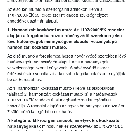
a növényvédő szer használatból fakadó kockázat változásában.
Az első két mutató a szerforgalmi adatokon illetve a
1107/2009/EK 53. cikke szerint kiadott szükséghelyzeti
engedélyek számán alapul.
1. Harmonizált kockázati mutató: Az 1107/2009/EK rendelet
alapján a forgalomba hozott növényvédő szerekben jelen
lévő hatóanyagok mennyiségein alapuló, veszélyalapú
harmonizált kockázati mutató.
Az első mutató a forgalomba hozott növényvédő szerekben lévő
hatóanyagok mennyiségén alapul, amit a hatóanyagok
veszélyessége szerint súlyoznak. A növényvédő szerek
értékesítésére vonatkozó adatokat a tagállamok évente nyújtják
be az Eurostatnak.
Az 1. harmonizált kockázati mutató (illetve az alábbiakban
található 2. harmonizált kockázati mutató is) a hatóanyagok
1107/2009/EK rendelet által meghatározott kategóriákat
használja. A rendelet alapján az egyes hatóanyagok alapvetően
7 különböző kategóriába oszthatók:
A kategória: Mikroorganizmusok, amelyek kis kockázatú
hatóanyagoknak
minősülnek
és szerepelnek az 540/2011/EU