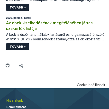
állomás a Kis Rókus utca 15. szám alatti, Czigler Győző által
TOVÁBB >
tervezett új épületébe.
2026. július 6, hétfő
Az ebek viselkedésének megítélésében jártas
szakértők listája
A kedvtelésből tartott állatok tartásáról és forgalmazásáról szóló
41/2010. (II. 26.) Korm.rendelet szabályozza az eb okozta fizikai
sérülés, illetve ennek veszélye keletkezésekor felmerülő
TOVÁBB >
hatósági feladatokat, valamint a veszélyes eb tartását és annak
engedélyezését. Ezen eljárások során szükség esetén be kell
vonni az ebek viselkedésének megítélésében jártas szakértőt.
Cookie beállítások
Hivatalunk
Bemutatkozás