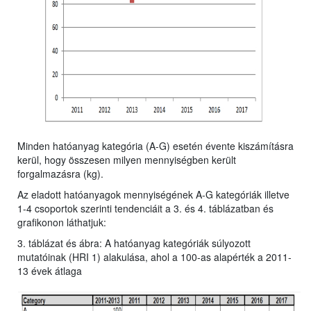
Minden hatóanyag kategória (A-G) esetén évente kiszámításra
kerül, hogy összesen milyen mennyiségben került
forgalmazásra (kg).
Az eladott hatóanyagok mennyiségének A-G kategóriák illetve
1-4 csoportok szerinti tendenciáit a 3. és 4. táblázatban és
grafikonon láthatjuk:
3. táblázat és ábra: A hatóanyag kategóriák súlyozott
mutatóinak (HRI 1) alakulása, ahol a 100-as alapérték a 2011-
13 évek átlaga