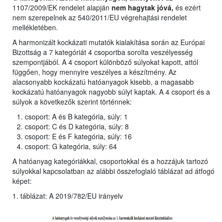
1107/2009/EK rendelet alapján
nem hagytak jóvá,
és ezért
nem szerepelnek az 540/2011/EU végrehajtási rendelet
mellékletében.
A harmonizált kockázati mutatók kialakítása során az Európai
Bizottság a 7 kategóriát 4 csoportba sorolta veszélyesség
szempontjából. A 4 csoport különböző súlyokat kapott, attól
függően, hogy mennyire veszélyes a készítmény. Az
alacsonyabb kockázatú hatóanyagok kisebb, a magasabb
kockázatú hatóanyagok nagyobb súlyt kaptak. A 4 csoport és a
súlyok a következők szerint történnek:
csoport: A és B kategória, súly: 1
csoport: C és D kategória, súly: 8
csoport: E és F kategória, súly: 16
csoport: G kategória, súly: 64
A hatóanyag kategóriákkal, csoportokkal és a hozzájuk tartozó
súlyokkal kapcsolatban az alábbi összefoglaló táblázat ad átfogó
képet:
1. táblázat: A 2019/782/EU irányelv