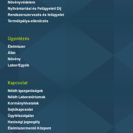
Növényvédelem
Nyilvántartási és Felügyeleti Díj
Rendszerszervezés és felügyelet
Termékpálya-ellenőrzés
Ügyintézés
Élelmiszer
Állat
Növény
Labor/Egyéb
Kapcsolat
Nébih Igazgatóságok
Nébih Laboratóriumok
Kormányhivatalok
Sajtókapcsolat
Ügyfélszolgálat
Hatósági jogsegély
Élelmiszermentő Központ