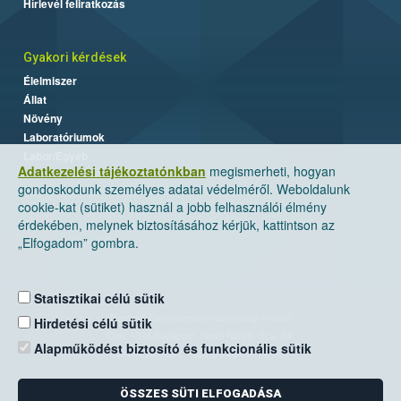
Hírlevél feliratkozás
Gyakori kérdések
Élelmiszer
Állat
Növény
Laboratóriumok
Labor/Egyéb
Adatkezelési tájékoztatónkban
megismerheti, hogyan
gondoskodunk személyes adatai védelméről. Weboldalunk
cookie-kat (sütiket) használ a jobb felhasználói élmény
érdekében, melynek biztosításához kérjük, kattintson az
„Elfogadom” gombra.
Statisztikai célú sütik
Nemzeti Élelmiszerlánc-biztonsági Hivatal
Hirdetési célú sütik
Cím: 1024 Budapest, Keleti Károly utca. 24.
Alapműködést biztosító és funkcionális sütik
Levelezési cím: 1525 Budapest. Pf. 30.
ÖSSZES SÜTI ELFOGADÁSA