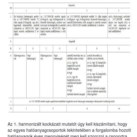
Az 1. harmonizált kockázati mutatót úgy kell kiszámítani, hogy
az egyes hatóanyagcsoportok tekintetében a forgalomba hozott
hatóanyagok éves mennyiségét meg kell szorozni a csoportra