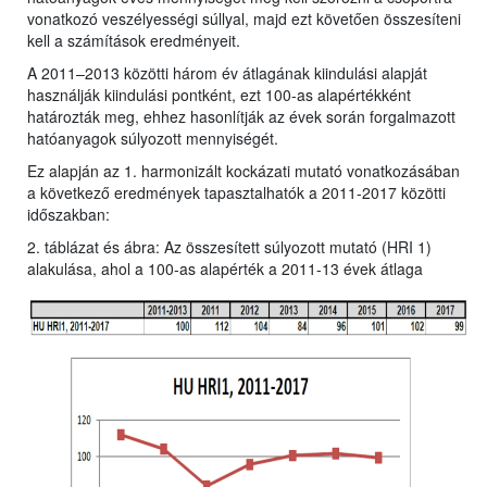
vonatkozó veszélyességi súllyal, majd ezt követően összesíteni
kell a számítások eredményeit.
A 2011–2013 közötti három év átlagának kiindulási alapját
használják kiindulási pontként, ezt 100-as alapértékként
határozták meg, ehhez hasonlítják az évek során forgalmazott
hatóanyagok súlyozott mennyiségét.
Ez alapján az 1. harmonizált kockázati mutató vonatkozásában
a következő eredmények tapasztalhatók a 2011-2017 közötti
időszakban:
2. táblázat és ábra: Az összesített súlyozott mutató (HRI 1)
alakulása, ahol a 100-as alapérték a 2011-13 évek átlaga