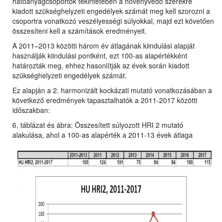
hatóanyagcsoportok tekintetében a növényvédő szerekre
kiadott szükséghelyzeti engedélyek számát meg kell szorozni a
csoportra vonatkozó veszélyességi súlyokkal, majd ezt követően
összesíteni kell a számítások eredményeit.
A 2011–2013 közötti három év átlagának kiindulási alapját
használják kiindulási pontként, ezt 100-as alapértékként
határozták meg, ehhez hasonlítják az évek során kiadott
szükséghelyzeti engedélyek számát.
Ez alapján a 2. harmonizált kockázati mutató vonatkozásában a
következő eredmények tapasztalhatók a 2011-2017 közötti
időszakban:
6. táblázat és ábra: Összesített súlyozott HRI 2 mutató
alakulása, ahol a 100-as alapérték a 2011-13 évek átlaga