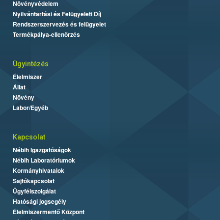
Növényvédelem
Nyilvántartási és Felügyeleti Díj
Rendszerszervezés és felügyelet
Termékpálya-ellenőrzés
Ügyintézés
Élelmiszer
Állat
Növény
Labor/Egyéb
Kapcsolat
Nébih Igazgatóságok
Nébih Laboratóriumok
Kormányhivatalok
Sajtókapcsolat
Ügyfélszolgálat
Hatósági jogsegély
Élelmiszermentő Központ