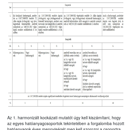
Az 1. harmonizált kockázati mutatót úgy kell kiszámítani, hogy
az egyes hatóanyagcsoportok tekintetében a forgalomba hozott
hatóanyagok éves mennyiségét meg kell szorozni a csoportra