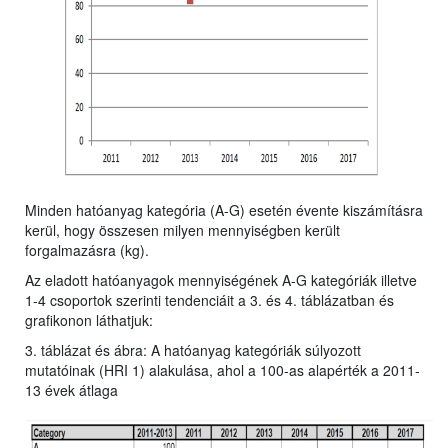
Minden hatóanyag kategória (A-G) esetén évente kiszámításra
kerül, hogy összesen milyen mennyiségben került
forgalmazásra (kg).
Az eladott hatóanyagok mennyiségének A-G kategóriák illetve
1-4 csoportok szerinti tendenciáit a 3. és 4. táblázatban és
grafikonon láthatjuk:
3. táblázat és ábra: A hatóanyag kategóriák súlyozott
mutatóinak (HRI 1) alakulása, ahol a 100-as alapérték a 2011-
13 évek átlaga