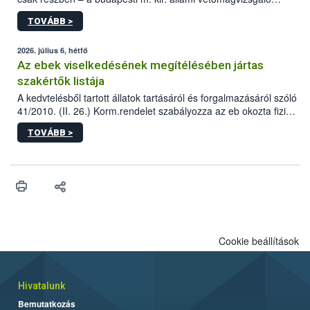
állomás a Kis Rókus utca 15. szám alatti, Czigler Győző által
TOVÁBB >
tervezett új épületébe.
2026. július 6, hétfő
Az ebek viselkedésének megítélésében jártas
szakértők listája
A kedvtelésből tartott állatok tartásáról és forgalmazásáról szóló
41/2010. (II. 26.) Korm.rendelet szabályozza az eb okozta fizikai
sérülés, illetve ennek veszélye keletkezésekor felmerülő
TOVÁBB >
hatósági feladatokat, valamint a veszélyes eb tartását és annak
engedélyezését. Ezen eljárások során szükség esetén be kell
vonni az ebek viselkedésének megítélésében jártas szakértőt.
Cookie beállítások
Hivatalunk
Bemutatkozás