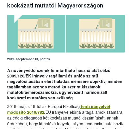
kockázati mutatói Magyarországon
2019. szeptember 13, péntek
A növényvédő szerek fenntartható használatát célzó
2009/128/EK irányelv tagállami és uniós szintű
megvalósításában elért haladás mérésére objektív, minden
tagállamban azonos metodika szerint kiszámolt
mutatókra/mérőszámokra, úgynevezett harmonizált
kockázati mutatókra van szükség.
2019. május 19-től az Európai Bizottság
fenti irányelvét
módosító 2019/782
/EU irányelve előírja a tagállamok számára
az eddig elfogadott két kockázati mutató kiszámítását, annak
érdekében, hogy láthatóvá tegyék, milyen tendencia mutatkozik