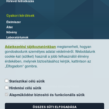
Hírlevél feliratkozás
Gyakori kérdések
Élelmiszer
Állat
Növény
Laboratóriumok
Labor/Egyéb
Adatkezelési tájékoztatónkban
megismerheti, hogyan
gondoskodunk személyes adatai védelméről. Weboldalunk
cookie-kat (sütiket) használ a jobb felhasználói élmény
érdekében, melynek biztosításához kérjük, kattintson az
„Elfogadom” gombra.
Statisztikai célú sütik
Nemzeti Élelmiszerlánc-biztonsági Hivatal
Hirdetési célú sütik
Cím: 1024 Budapest, Keleti Károly utca. 24.
Alapműködést biztosító és funkcionális sütik
Levelezési cím: 1525 Budapest. Pf. 30.
ÖSSZES SÜTI ELFOGADÁSA