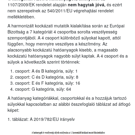
1107/2009/EK rendelet alapján
nem hagytak jóvá,
és ezért
nem szerepelnek az 540/2011/EU végrehajtási rendelet
mellékletében.
A harmonizált kockázati mutatók kialakítása során az Európai
Bizottság a 7 kategóriát 4 csoportba sorolta veszélyesség
szempontjából. A 4 csoport különböző súlyokat kapott, attól
függően, hogy mennyire veszélyes a készítmény. Az
alacsonyabb kockázatú hatóanyagok kisebb, a magasabb
kockázatú hatóanyagok nagyobb súlyt kaptak. A 4 csoport és a
súlyok a következők szerint történnek:
csoport: A és B kategória, súly: 1
csoport: C és D kategória, súly: 8
csoport: E és F kategória, súly: 16
csoport: G kategória, súly: 64
A hatóanyag kategóriákkal, csoportokkal és a hozzájuk tartozó
súlyokkal kapcsolatban az alábbi összefoglaló táblázat ad átfogó
képet:
1. táblázat: A 2019/782/EU irányelv