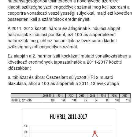
hatóanyagcsoportok tekintetében a növényvédő szerekre
kiadott szükséghelyzeti engedélyek számát meg kell szorozni a
csoportra vonatkozó veszélyességi súlyokkal, majd ezt követően
összesíteni kell a számítások eredményeit.
A 2011–2013 közötti három év átlagának kiindulási alapját
használják kiindulási pontként, ezt 100-as alapértékként
határozták meg, ehhez hasonlítják az évek során kiadott
szükséghelyzeti engedélyek számát.
Ez alapján a 2. harmonizált kockázati mutató vonatkozásában a
következő eredmények tapasztalhatók a 2011-2017 közötti
időszakban:
6. táblázat és ábra: Összesített súlyozott HRI 2 mutató
alakulása, ahol a 100-as alapérték a 2011-13 évek átlaga