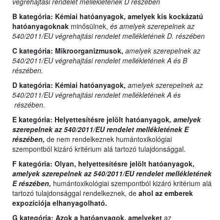
végrehajtási rendelet mellékletének D részében
B kategória:
Kémiai hatóanyagok, amelyek kis kockázatú
hatóanyagoknak
minősülnek,
és amelyek szerepelnek az
540/2011/EU végrehajtási rendelet mellékletének D. részében
C kategória:
Mikroorganizmusok,
amelyek szerepelnek az
540/2011/EU végrehajtási rendelet mellékletének A és B
részében.
D kategória:
Kémiai hatóanyagok,
amelyek szerepelnek az
540/2011/EU végrehajtási rendelet mellékletének A és
részében.
E kategória:
Helyettesítésre jelölt hatóanyagok
, amelyek
szerepelnek az 540/2011/EU rendelet mellékletének E
részében,
de nem rendelkeznek humántoxikológiai
szempontból kizáró kritérium alá tartozó tulajdonsággal.
F kategória: Olyan,
helyettesítésre jelölt hatóanyagok,
amelyek szerepelnek az 540/2011/EU rendelet mellékletének
E részében,
humántoxikológiai szempontból kizáró kritérium alá
tartozó tulajdonsággal rendelkeznek, de
ahol az emberek
expozíciója elhanyagolható.
G kategória:
Azok a hatóanyagok, amelyeket
az