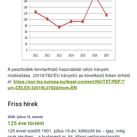
A peszticidek fenntartható használatát célzó irányelv
módosítása (2019/782/EU irányelv) as következő linken érhető
el:
https://eur-lex.europa.eu/legal-content/HU/TXT/PDF/?
uri=CELEX:32019L0782&from=EN
Friss hírek
2026. július 15, szerda
125 éve történt
125 évvel ezelőtt 1901. július 15-én, költözött be – igaz, még
csak részben – a budapesti m. kir. állami vetőmagvizsgáló