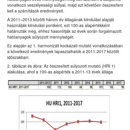
vonatkozó veszélyességi súllyal, majd ezt követően összesíteni
kell a számítások eredményeit.
A 2011–2013 közötti három év átlagának kiindulási alapját
használják kiindulási pontként, ezt 100-as alapértékként
határozták meg, ehhez hasonlítják az évek során forgalmazott
hatóanyagok súlyozott mennyiségét.
Ez alapján az 1. harmonizált kockázati mutató vonatkozásában
a következő eredmények tapasztalhatók a 2011-2017 közötti
időszakban:
2. táblázat és ábra: Az összesített súlyozott mutató (HRI 1)
alakulása, ahol a 100-as alapérték a 2011-13 évek átlaga