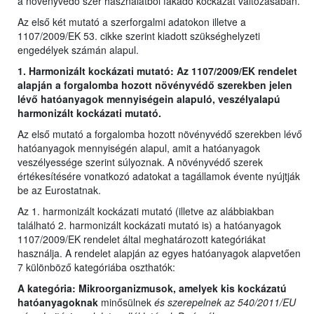
a növényvédő szer használatból fakadó kockázat változásában.
Az első két mutató a szerforgalmi adatokon illetve a
1107/2009/EK 53. cikke szerint kiadott szükséghelyzeti
engedélyek számán alapul.
1. Harmonizált kockázati mutató: Az 1107/2009/EK rendelet
alapján a forgalomba hozott növényvédő szerekben jelen
lévő hatóanyagok mennyiségein alapuló, veszélyalapú
harmonizált kockázati mutató.
Az első mutató a forgalomba hozott növényvédő szerekben lévő
hatóanyagok mennyiségén alapul, amit a hatóanyagok
veszélyessége szerint súlyoznak. A növényvédő szerek
értékesítésére vonatkozó adatokat a tagállamok évente nyújtják
be az Eurostatnak.
Az 1. harmonizált kockázati mutató (illetve az alábbiakban
található 2. harmonizált kockázati mutató is) a hatóanyagok
1107/2009/EK rendelet által meghatározott kategóriákat
használja. A rendelet alapján az egyes hatóanyagok alapvetően
7 különböző kategóriába oszthatók:
A kategória: Mikroorganizmusok, amelyek kis kockázatú
hatóanyagoknak
minősülnek
és szerepelnek az 540/2011/EU