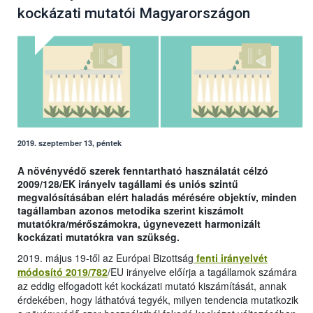
kockázati mutatói Magyarországon
2019. szeptember 13, péntek
A növényvédő szerek fenntartható használatát célzó
2009/128/EK irányelv tagállami és uniós szintű
megvalósításában elért haladás mérésére objektív, minden
tagállamban azonos metodika szerint kiszámolt
mutatókra/mérőszámokra, úgynevezett harmonizált
kockázati mutatókra van szükség.
2019. május 19-től az Európai Bizottság
fenti irányelvét
módosító 2019/782
/EU irányelve előírja a tagállamok számára
az eddig elfogadott két kockázati mutató kiszámítását, annak
érdekében, hogy láthatóvá tegyék, milyen tendencia mutatkozik