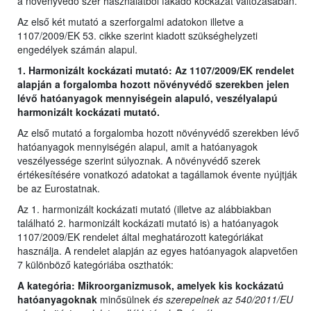
a növényvédő szer használatból fakadó kockázat változásában.
Az első két mutató a szerforgalmi adatokon illetve a
1107/2009/EK 53. cikke szerint kiadott szükséghelyzeti
engedélyek számán alapul.
1. Harmonizált kockázati mutató: Az 1107/2009/EK rendelet
alapján a forgalomba hozott növényvédő szerekben jelen
lévő hatóanyagok mennyiségein alapuló, veszélyalapú
harmonizált kockázati mutató.
Az első mutató a forgalomba hozott növényvédő szerekben lévő
hatóanyagok mennyiségén alapul, amit a hatóanyagok
veszélyessége szerint súlyoznak. A növényvédő szerek
értékesítésére vonatkozó adatokat a tagállamok évente nyújtják
be az Eurostatnak.
Az 1. harmonizált kockázati mutató (illetve az alábbiakban
található 2. harmonizált kockázati mutató is) a hatóanyagok
1107/2009/EK rendelet által meghatározott kategóriákat
használja. A rendelet alapján az egyes hatóanyagok alapvetően
7 különböző kategóriába oszthatók:
A kategória: Mikroorganizmusok, amelyek kis kockázatú
hatóanyagoknak
minősülnek
és szerepelnek az 540/2011/EU