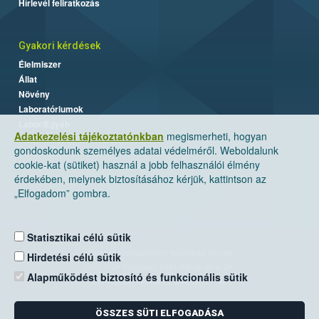
Hírlevél feliratkozás
Gyakori kérdések
Élelmiszer
Állat
Növény
Laboratóriumok
Labor/Egyéb
Adatkezelési tájékoztatónkban
megismerheti, hogyan
gondoskodunk személyes adatai védelméről. Weboldalunk
cookie-kat (sütiket) használ a jobb felhasználói élmény
érdekében, melynek biztosításához kérjük, kattintson az
„Elfogadom” gombra.
Statisztikai célú sütik
Nemzeti Élelmiszerlánc-biztonsági Hivatal
Hirdetési célú sütik
Cím: 1024 Budapest, Keleti Károly utca. 24.
Alapműködést biztosító és funkcionális sütik
Levelezési cím: 1525 Budapest. Pf. 30.
ÖSSZES SÜTI ELFOGADÁSA