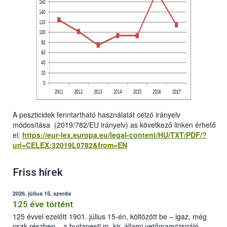
A peszticidek fenntartható használatát célzó irányelv
módosítása (2019/782/EU irányelv) as következő linken érhető
el:
https://eur-lex.europa.eu/legal-content/HU/TXT/PDF/?
uri=CELEX:32019L0782&from=EN
Friss hírek
2026. július 15, szerda
125 éve történt
125 évvel ezelőtt 1901. július 15-én, költözött be – igaz, még
csak részben – a budapesti m. kir. állami vetőmagvizsgáló