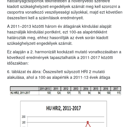
hatóanyagcsoportok tekintetében a növényvédő szerekre
kiadott szükséghelyzeti engedélyek számát meg kell szorozni a
csoportra vonatkozó veszélyességi súlyokkal, majd ezt követően
összesíteni kell a számítások eredményeit.
A 2011–2013 közötti három év átlagának kiindulási alapját
használják kiindulási pontként, ezt 100-as alapértékként
határozták meg, ehhez hasonlítják az évek során kiadott
szükséghelyzeti engedélyek számát.
Ez alapján a 2. harmonizált kockázati mutató vonatkozásában a
következő eredmények tapasztalhatók a 2011-2017 közötti
időszakban:
6. táblázat és ábra: Összesített súlyozott HRI 2 mutató
alakulása, ahol a 100-as alapérték a 2011-13 évek átlaga