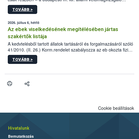
állomás a Kis Rókus utca 15. szám alatti, Czigler Győző által
TOVÁBB >
tervezett új épületébe.
2026. július 6, hétfő
Az ebek viselkedésének megítélésében jártas
szakértők listája
A kedvtelésből tartott állatok tartásáról és forgalmazásáról szóló
41/2010. (II. 26.) Korm.rendelet szabályozza az eb okozta fizikai
sérülés, illetve ennek veszélye keletkezésekor felmerülő
TOVÁBB >
hatósági feladatokat, valamint a veszélyes eb tartását és annak
engedélyezését. Ezen eljárások során szükség esetén be kell
vonni az ebek viselkedésének megítélésében jártas szakértőt.
Cookie beállítások
Hivatalunk
Bemutatkozás