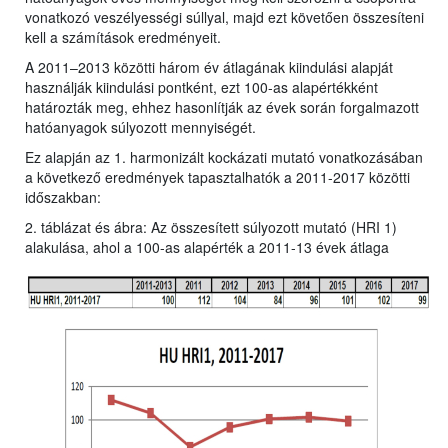
vonatkozó veszélyességi súllyal, majd ezt követően összesíteni
kell a számítások eredményeit.
A 2011–2013 közötti három év átlagának kiindulási alapját
használják kiindulási pontként, ezt 100-as alapértékként
határozták meg, ehhez hasonlítják az évek során forgalmazott
hatóanyagok súlyozott mennyiségét.
Ez alapján az 1. harmonizált kockázati mutató vonatkozásában
a következő eredmények tapasztalhatók a 2011-2017 közötti
időszakban:
2. táblázat és ábra: Az összesített súlyozott mutató (HRI 1)
alakulása, ahol a 100-as alapérték a 2011-13 évek átlaga