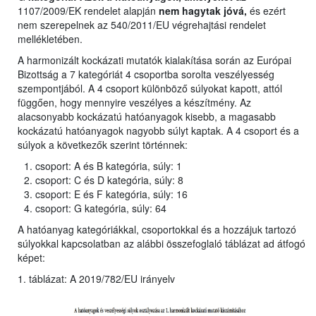
1107/2009/EK rendelet alapján
nem hagytak jóvá,
és ezért
nem szerepelnek az 540/2011/EU végrehajtási rendelet
mellékletében.
A harmonizált kockázati mutatók kialakítása során az Európai
Bizottság a 7 kategóriát 4 csoportba sorolta veszélyesség
szempontjából. A 4 csoport különböző súlyokat kapott, attól
függően, hogy mennyire veszélyes a készítmény. Az
alacsonyabb kockázatú hatóanyagok kisebb, a magasabb
kockázatú hatóanyagok nagyobb súlyt kaptak. A 4 csoport és a
súlyok a következők szerint történnek:
csoport: A és B kategória, súly: 1
csoport: C és D kategória, súly: 8
csoport: E és F kategória, súly: 16
csoport: G kategória, súly: 64
A hatóanyag kategóriákkal, csoportokkal és a hozzájuk tartozó
súlyokkal kapcsolatban az alábbi összefoglaló táblázat ad átfogó
képet:
1. táblázat: A 2019/782/EU irányelv