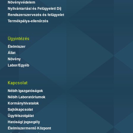
Növényvédelem
Nyilvántartási és Felügyeleti Díj
Rendszerszervezés és felügyelet
Termékpálya-ellenőrzés
Ügyintézés
Élelmiszer
Állat
Növény
Labor/Egyéb
Kapcsolat
Nébih Igazgatóságok
Nébih Laboratóriumok
Kormányhivatalok
Sajtókapcsolat
Ügyfélszolgálat
Hatósági jogsegély
Élelmiszermentő Központ