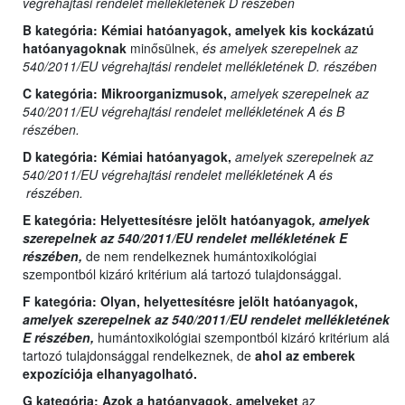
végrehajtási rendelet mellékletének D részében
B kategória:
Kémiai hatóanyagok, amelyek kis kockázatú
hatóanyagoknak
minősülnek,
és amelyek szerepelnek az
540/2011/EU végrehajtási rendelet mellékletének D. részében
C kategória:
Mikroorganizmusok,
amelyek szerepelnek az
540/2011/EU végrehajtási rendelet mellékletének A és B
részében.
D kategória:
Kémiai hatóanyagok,
amelyek szerepelnek az
540/2011/EU végrehajtási rendelet mellékletének A és
részében.
E kategória:
Helyettesítésre jelölt hatóanyagok
, amelyek
szerepelnek az 540/2011/EU rendelet mellékletének E
részében,
de nem rendelkeznek humántoxikológiai
szempontból kizáró kritérium alá tartozó tulajdonsággal.
F kategória: Olyan,
helyettesítésre jelölt hatóanyagok,
amelyek szerepelnek az 540/2011/EU rendelet mellékletének
E részében,
humántoxikológiai szempontból kizáró kritérium alá
tartozó tulajdonsággal rendelkeznek, de
ahol az emberek
expozíciója elhanyagolható.
G kategória:
Azok a hatóanyagok, amelyeket
az