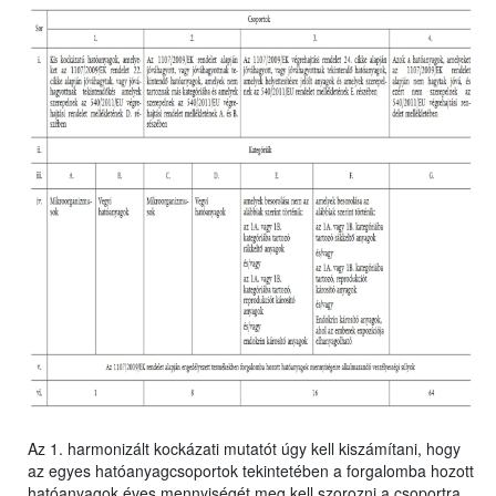
Az 1. harmonizált kockázati mutatót úgy kell kiszámítani, hogy
az egyes hatóanyagcsoportok tekintetében a forgalomba hozott
hatóanyagok éves mennyiségét meg kell szorozni a csoportra