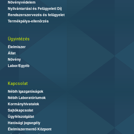
Növényvédelem
Nyilvántartási és Felügyeleti Díj
Rendszerszervezés és felügyelet
Termékpálya-ellenőrzés
Ügyintézés
Élelmiszer
Állat
Növény
Labor/Egyéb
Kapcsolat
Nébih Igazgatóságok
Nébih Laboratóriumok
Kormányhivatalok
Sajtókapcsolat
Ügyfélszolgálat
Hatósági jogsegély
Élelmiszermentő Központ