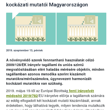
kockázati mutatói Magyarországon
2019. szeptember 13, péntek
A növényvédő szerek fenntartható használatát célzó
2009/128/EK irányelv tagállami és uniós szintű
megvalósításában elért haladás mérésére objektív, minden
tagállamban azonos metodika szerint kiszámolt
mutatókra/mérőszámokra, úgynevezett harmonizált
kockázati mutatókra van szükség.
2019. május 19-től az Európai Bizottság
fenti irányelvét
módosító 2019/782
/EU irányelve előírja a tagállamok számára
az eddig elfogadott két kockázati mutató kiszámítását, annak
érdekében, hogy láthatóvá tegyék, milyen tendencia mutatkozik