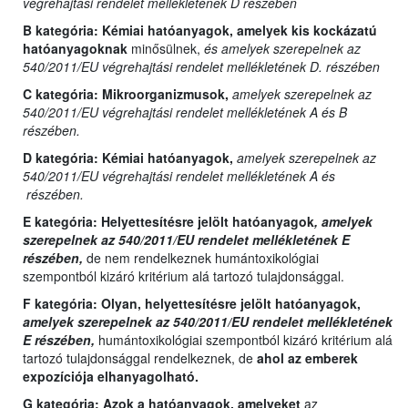
végrehajtási rendelet mellékletének D részében
B kategória:
Kémiai hatóanyagok, amelyek kis kockázatú
hatóanyagoknak
minősülnek,
és amelyek szerepelnek az
540/2011/EU végrehajtási rendelet mellékletének D. részében
C kategória:
Mikroorganizmusok,
amelyek szerepelnek az
540/2011/EU végrehajtási rendelet mellékletének A és B
részében.
D kategória:
Kémiai hatóanyagok,
amelyek szerepelnek az
540/2011/EU végrehajtási rendelet mellékletének A és
részében.
E kategória:
Helyettesítésre jelölt hatóanyagok
, amelyek
szerepelnek az 540/2011/EU rendelet mellékletének E
részében,
de nem rendelkeznek humántoxikológiai
szempontból kizáró kritérium alá tartozó tulajdonsággal.
F kategória: Olyan,
helyettesítésre jelölt hatóanyagok,
amelyek szerepelnek az 540/2011/EU rendelet mellékletének
E részében,
humántoxikológiai szempontból kizáró kritérium alá
tartozó tulajdonsággal rendelkeznek, de
ahol az emberek
expozíciója elhanyagolható.
G kategória:
Azok a hatóanyagok, amelyeket
az