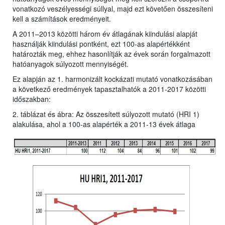
vonatkozó veszélyességi súllyal, majd ezt követően összesíteni
kell a számítások eredményeit.
A 2011–2013 közötti három év átlagának kiindulási alapját
használják kiindulási pontként, ezt 100-as alapértékként
határozták meg, ehhez hasonlítják az évek során forgalmazott
hatóanyagok súlyozott mennyiségét.
Ez alapján az 1. harmonizált kockázati mutató vonatkozásában
a következő eredmények tapasztalhatók a 2011-2017 közötti
időszakban:
2. táblázat és ábra: Az összesített súlyozott mutató (HRI 1)
alakulása, ahol a 100-as alapérték a 2011-13 évek átlaga