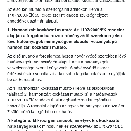
a növényvédő szer használatból fakadó kockázat változásában.
Az első két mutató a szerforgalmi adatokon illetve a
1107/2009/EK 53. cikke szerint kiadott szükséghelyzeti
engedélyek számán alapul.
1. Harmonizált kockázati mutató: Az 1107/2009/EK rendelet
alapján a forgalomba hozott növényvédő szerekben jelen
lévő hatóanyagok mennyiségein alapuló, veszélyalapú
harmonizált kockázati mutató.
Az első mutató a forgalomba hozott növényvédő szerekben lévő
hatóanyagok mennyiségén alapul, amit a hatóanyagok
veszélyessége szerint súlyoznak. A növényvédő szerek
értékesítésére vonatkozó adatokat a tagállamok évente nyújtják
be az Eurostatnak.
Az 1. harmonizált kockázati mutató (illetve az alábbiakban
található 2. harmonizált kockázati mutató is) a hatóanyagok
1107/2009/EK rendelet által meghatározott kategóriákat
használja. A rendelet alapján az egyes hatóanyagok alapvetően
7 különböző kategóriába oszthatók:
A kategória: Mikroorganizmusok, amelyek kis kockázatú
hatóanyagoknak
minősülnek
és szerepelnek az 540/2011/EU