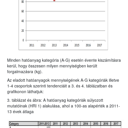
Minden hatóanyag kategória (A-G) esetén évente kiszámításra
kerül, hogy összesen milyen mennyiségben került
forgalmazásra (kg).
Az eladott hatóanyagok mennyiségének A-G kategóriák illetve
1-4 csoportok szerinti tendenciáit a 3. és 4. táblázatban és
grafikonon láthatjuk:
3. táblázat és ábra: A hatóanyag kategóriák súlyozott
mutatóinak (HRI 1) alakulása, ahol a 100-as alapérték a 2011-
13 évek átlaga