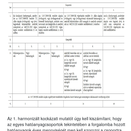
Az 1. harmonizált kockázati mutatót úgy kell kiszámítani, hogy
az egyes hatóanyagcsoportok tekintetében a forgalomba hozott
hatóanyagok éves mennyiségét meg kell szorozni a csoportra