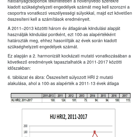
hatóanyagcsoportok tekintetében a növényvédő szerekre
kiadott szükséghelyzeti engedélyek számát meg kell szorozni a
csoportra vonatkozó veszélyességi súlyokkal, majd ezt követően
összesíteni kell a számítások eredményeit.
A 2011–2013 közötti három év átlagának kiindulási alapját
használják kiindulási pontként, ezt 100-as alapértékként
határozták meg, ehhez hasonlítják az évek során kiadott
szükséghelyzeti engedélyek számát.
Ez alapján a 2. harmonizált kockázati mutató vonatkozásában a
következő eredmények tapasztalhatók a 2011-2017 közötti
időszakban:
6. táblázat és ábra: Összesített súlyozott HRI 2 mutató
alakulása, ahol a 100-as alapérték a 2011-13 évek átlaga