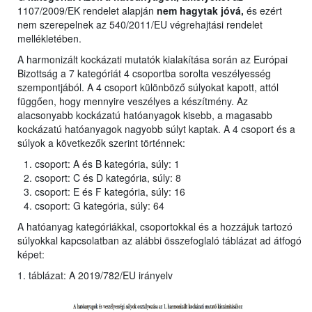
1107/2009/EK rendelet alapján
nem hagytak jóvá,
és ezért
nem szerepelnek az 540/2011/EU végrehajtási rendelet
mellékletében.
A harmonizált kockázati mutatók kialakítása során az Európai
Bizottság a 7 kategóriát 4 csoportba sorolta veszélyesség
szempontjából. A 4 csoport különböző súlyokat kapott, attól
függően, hogy mennyire veszélyes a készítmény. Az
alacsonyabb kockázatú hatóanyagok kisebb, a magasabb
kockázatú hatóanyagok nagyobb súlyt kaptak. A 4 csoport és a
súlyok a következők szerint történnek:
csoport: A és B kategória, súly: 1
csoport: C és D kategória, súly: 8
csoport: E és F kategória, súly: 16
csoport: G kategória, súly: 64
A hatóanyag kategóriákkal, csoportokkal és a hozzájuk tartozó
súlyokkal kapcsolatban az alábbi összefoglaló táblázat ad átfogó
képet:
1. táblázat: A 2019/782/EU irányelv