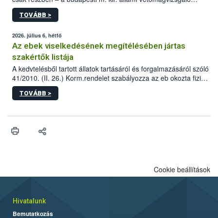
állomás a Kis Rókus utca 15. szám alatti, Czigler Győző által
TOVÁBB >
tervezett új épületébe.
2026. július 6, hétfő
Az ebek viselkedésének megítélésében jártas
szakértők listája
A kedvtelésből tartott állatok tartásáról és forgalmazásáról szóló
41/2010. (II. 26.) Korm.rendelet szabályozza az eb okozta fizikai
sérülés, illetve ennek veszélye keletkezésekor felmerülő
TOVÁBB >
hatósági feladatokat, valamint a veszélyes eb tartását és annak
engedélyezését. Ezen eljárások során szükség esetén be kell
vonni az ebek viselkedésének megítélésében jártas szakértőt.
Cookie beállítások
Hivatalunk
Bemutatkozás