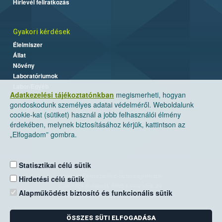
Hírlevél feliratkozás
Gyakori kérdések
Élelmiszer
Állat
Növény
Laboratóriumok
Labor/Egyéb
Adatkezelési tájékoztatónkban
megismerheti, hogyan
gondoskodunk személyes adatai védelméről. Weboldalunk
cookie-kat (sütiket) használ a jobb felhasználói élmény
érdekében, melynek biztosításához kérjük, kattintson az
„Elfogadom” gombra.
Statisztikai célú sütik
Nemzeti Élelmiszerlánc-biztonsági Hivatal
Hirdetési célú sütik
Cím: 1024 Budapest, Keleti Károly utca. 24.
Alapműködést biztosító és funkcionális sütik
Levelezési cím: 1525 Budapest. Pf. 30.
ÖSSZES SÜTI ELFOGADÁSA