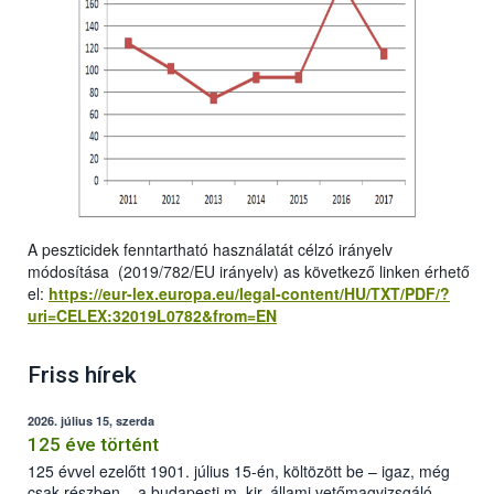
A peszticidek fenntartható használatát célzó irányelv
módosítása (2019/782/EU irányelv) as következő linken érhető
el:
https://eur-lex.europa.eu/legal-content/HU/TXT/PDF/?
uri=CELEX:32019L0782&from=EN
Friss hírek
2026. július 15, szerda
125 éve történt
125 évvel ezelőtt 1901. július 15-én, költözött be – igaz, még
csak részben – a budapesti m. kir. állami vetőmagvizsgáló