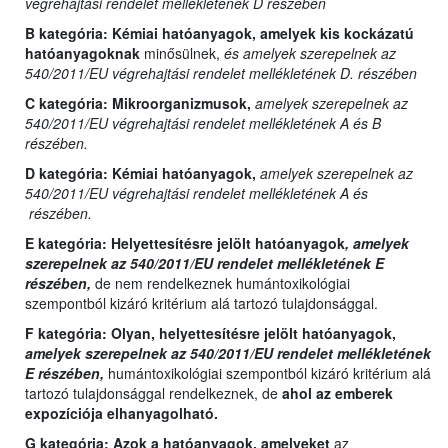
végrehajtási rendelet mellékletének D részében
B kategória:
Kémiai hatóanyagok, amelyek kis kockázatú
hatóanyagoknak
minősülnek,
és amelyek szerepelnek az
540/2011/EU végrehajtási rendelet mellékletének D. részében
C kategória:
Mikroorganizmusok,
amelyek szerepelnek az
540/2011/EU végrehajtási rendelet mellékletének A és B
részében.
D kategória:
Kémiai hatóanyagok,
amelyek szerepelnek az
540/2011/EU végrehajtási rendelet mellékletének A és
részében.
E kategória:
Helyettesítésre jelölt hatóanyagok
, amelyek
szerepelnek az 540/2011/EU rendelet mellékletének E
részében,
de nem rendelkeznek humántoxikológiai
szempontból kizáró kritérium alá tartozó tulajdonsággal.
F kategória: Olyan,
helyettesítésre jelölt hatóanyagok,
amelyek szerepelnek az 540/2011/EU rendelet mellékletének
E részében,
humántoxikológiai szempontból kizáró kritérium alá
tartozó tulajdonsággal rendelkeznek, de
ahol az emberek
expozíciója elhanyagolható.
G kategória:
Azok a hatóanyagok, amelyeket
az