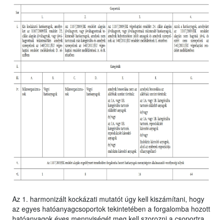
Az 1. harmonizált kockázati mutatót úgy kell kiszámítani, hogy
az egyes hatóanyagcsoportok tekintetében a forgalomba hozott
hatóanyagok éves mennyiségét meg kell szorozni a csoportra