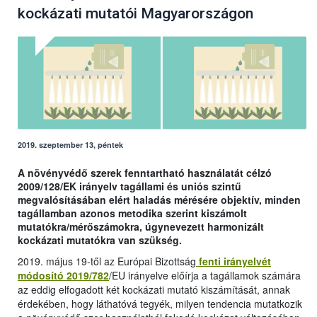
kockázati mutatói Magyarországon
2019. szeptember 13, péntek
A növényvédő szerek fenntartható használatát célzó
2009/128/EK irányelv tagállami és uniós szintű
megvalósításában elért haladás mérésére objektív, minden
tagállamban azonos metodika szerint kiszámolt
mutatókra/mérőszámokra, úgynevezett harmonizált
kockázati mutatókra van szükség.
2019. május 19-től az Európai Bizottság
fenti irányelvét
módosító 2019/782
/EU irányelve előírja a tagállamok számára
az eddig elfogadott két kockázati mutató kiszámítását, annak
érdekében, hogy láthatóvá tegyék, milyen tendencia mutatkozik