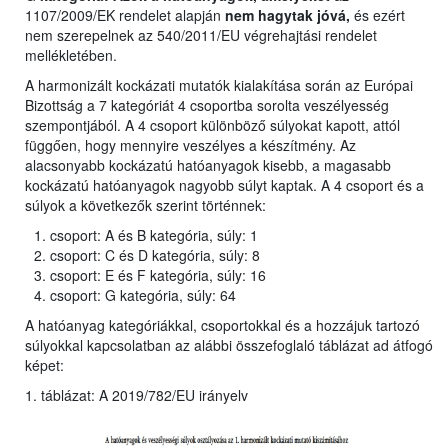
1107/2009/EK rendelet alapján
nem hagytak jóvá,
és ezért
nem szerepelnek az 540/2011/EU végrehajtási rendelet
mellékletében.
A harmonizált kockázati mutatók kialakítása során az Európai
Bizottság a 7 kategóriát 4 csoportba sorolta veszélyesség
szempontjából. A 4 csoport különböző súlyokat kapott, attól
függően, hogy mennyire veszélyes a készítmény. Az
alacsonyabb kockázatú hatóanyagok kisebb, a magasabb
kockázatú hatóanyagok nagyobb súlyt kaptak. A 4 csoport és a
súlyok a következők szerint történnek:
csoport: A és B kategória, súly: 1
csoport: C és D kategória, súly: 8
csoport: E és F kategória, súly: 16
csoport: G kategória, súly: 64
A hatóanyag kategóriákkal, csoportokkal és a hozzájuk tartozó
súlyokkal kapcsolatban az alábbi összefoglaló táblázat ad átfogó
képet:
1. táblázat: A 2019/782/EU irányelv