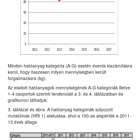
Minden hatóanyag kategória (A-G) esetén évente kiszámításra
kerül, hogy összesen milyen mennyiségben került
forgalmazásra (kg).
Az eladott hatóanyagok mennyiségének A-G kategóriák illetve
1-4 csoportok szerinti tendenciáit a 3. és 4. táblázatban és
grafikonon láthatjuk:
3. táblázat és ábra: A hatóanyag kategóriák súlyozott
mutatóinak (HRI 1) alakulása, ahol a 100-as alapérték a 2011-
13 évek átlaga