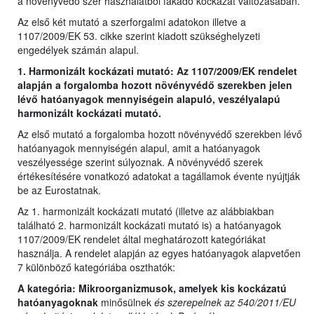
a növényvédő szer használatból fakadó kockázat változásában.
Az első két mutató a szerforgalmi adatokon illetve a
1107/2009/EK 53. cikke szerint kiadott szükséghelyzeti
engedélyek számán alapul.
1. Harmonizált kockázati mutató: Az 1107/2009/EK rendelet
alapján a forgalomba hozott növényvédő szerekben jelen
lévő hatóanyagok mennyiségein alapuló, veszélyalapú
harmonizált kockázati mutató.
Az első mutató a forgalomba hozott növényvédő szerekben lévő
hatóanyagok mennyiségén alapul, amit a hatóanyagok
veszélyessége szerint súlyoznak. A növényvédő szerek
értékesítésére vonatkozó adatokat a tagállamok évente nyújtják
be az Eurostatnak.
Az 1. harmonizált kockázati mutató (illetve az alábbiakban
található 2. harmonizált kockázati mutató is) a hatóanyagok
1107/2009/EK rendelet által meghatározott kategóriákat
használja. A rendelet alapján az egyes hatóanyagok alapvetően
7 különböző kategóriába oszthatók:
A kategória: Mikroorganizmusok, amelyek kis kockázatú
hatóanyagoknak
minősülnek
és szerepelnek az 540/2011/EU