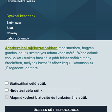
Hírlevél feliratkozás
Gyakori kérdések
Élelmiszer
Állat
Növény
Laboratóriumok
Labor/Egyéb
Adatkezelési tájékoztatónkban
megismerheti, hogyan
gondoskodunk személyes adatai védelméről. Weboldalunk
cookie-kat (sütiket) használ a jobb felhasználói élmény
érdekében, melynek biztosításához kérjük, kattintson az
„Elfogadom” gombra.
Statisztikai célú sütik
Nemzeti Élelmiszerlánc-biztonsági Hivatal
Hirdetési célú sütik
Cím: 1024 Budapest, Keleti Károly utca. 24.
Alapműködést biztosító és funkcionális sütik
Levelezési cím: 1525 Budapest. Pf. 30.
ÖSSZES SÜTI ELFOGADÁSA