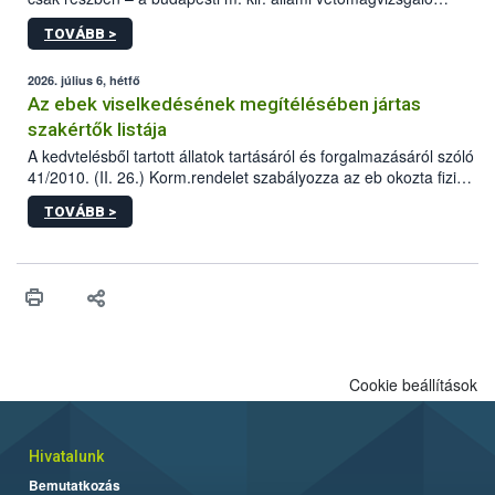
állomás a Kis Rókus utca 15. szám alatti, Czigler Győző által
TOVÁBB >
tervezett új épületébe.
2026. július 6, hétfő
Az ebek viselkedésének megítélésében jártas
szakértők listája
A kedvtelésből tartott állatok tartásáról és forgalmazásáról szóló
41/2010. (II. 26.) Korm.rendelet szabályozza az eb okozta fizikai
sérülés, illetve ennek veszélye keletkezésekor felmerülő
TOVÁBB >
hatósági feladatokat, valamint a veszélyes eb tartását és annak
engedélyezését. Ezen eljárások során szükség esetén be kell
vonni az ebek viselkedésének megítélésében jártas szakértőt.
Cookie beállítások
Hivatalunk
Bemutatkozás