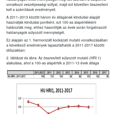
vonatkozó veszélyességi súllyal, majd ezt követően összesíteni
kell a számítások eredményeit.
A 2011–2013 közötti három év átlagának kiindulási alapját
használják kiindulási pontként, ezt 100-as alapértékként
határozták meg, ehhez hasonlítják az évek során forgalmazott
hatóanyagok súlyozott mennyiségét.
Ez alapján az 1. harmonizált kockázati mutató vonatkozásában
a következő eredmények tapasztalhatók a 2011-2017 közötti
időszakban:
2. táblázat és ábra: Az összesített súlyozott mutató (HRI 1)
alakulása, ahol a 100-as alapérték a 2011-13 évek átlaga