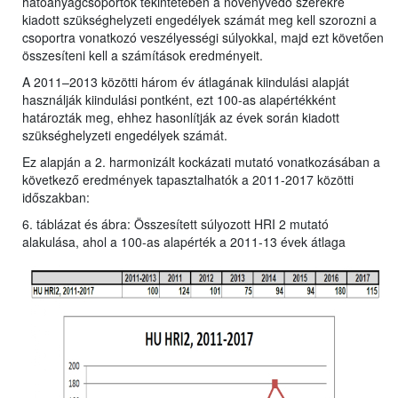
hatóanyagcsoportok tekintetében a növényvédő szerekre
kiadott szükséghelyzeti engedélyek számát meg kell szorozni a
csoportra vonatkozó veszélyességi súlyokkal, majd ezt követően
összesíteni kell a számítások eredményeit.
A 2011–2013 közötti három év átlagának kiindulási alapját
használják kiindulási pontként, ezt 100-as alapértékként
határozták meg, ehhez hasonlítják az évek során kiadott
szükséghelyzeti engedélyek számát.
Ez alapján a 2. harmonizált kockázati mutató vonatkozásában a
következő eredmények tapasztalhatók a 2011-2017 közötti
időszakban:
6. táblázat és ábra: Összesített súlyozott HRI 2 mutató
alakulása, ahol a 100-as alapérték a 2011-13 évek átlaga