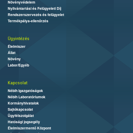
Növényvédelem
Nyilvántartási és Felügyeleti Díj
Rendszerszervezés és felügyelet
Termékpálya-ellenőrzés
Ügyintézés
Élelmiszer
Állat
Növény
Labor/Egyéb
Kapcsolat
Nébih Igazgatóságok
Nébih Laboratóriumok
Kormányhivatalok
Sajtókapcsolat
Ügyfélszolgálat
Hatósági jogsegély
Élelmiszermentő Központ