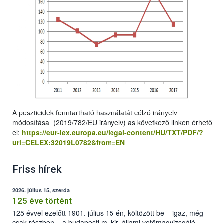
A peszticidek fenntartható használatát célzó irányelv
módosítása (2019/782/EU irányelv) as következő linken érhető
el:
https://eur-lex.europa.eu/legal-content/HU/TXT/PDF/?
uri=CELEX:32019L0782&from=EN
Friss hírek
2026. július 15, szerda
125 éve történt
125 évvel ezelőtt 1901. július 15-én, költözött be – igaz, még
csak részben – a budapesti m. kir. állami vetőmagvizsgáló