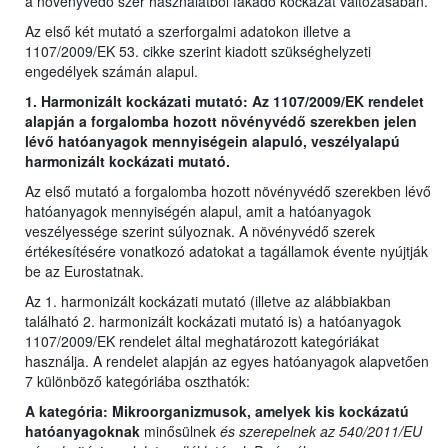
a növényvédő szer használatból fakadó kockázat változásában.
Az első két mutató a szerforgalmi adatokon illetve a
1107/2009/EK 53. cikke szerint kiadott szükséghelyzeti
engedélyek számán alapul.
1. Harmonizált kockázati mutató: Az 1107/2009/EK rendelet
alapján a forgalomba hozott növényvédő szerekben jelen
lévő hatóanyagok mennyiségein alapuló, veszélyalapú
harmonizált kockázati mutató.
Az első mutató a forgalomba hozott növényvédő szerekben lévő
hatóanyagok mennyiségén alapul, amit a hatóanyagok
veszélyessége szerint súlyoznak. A növényvédő szerek
értékesítésére vonatkozó adatokat a tagállamok évente nyújtják
be az Eurostatnak.
Az 1. harmonizált kockázati mutató (illetve az alábbiakban
található 2. harmonizált kockázati mutató is) a hatóanyagok
1107/2009/EK rendelet által meghatározott kategóriákat
használja. A rendelet alapján az egyes hatóanyagok alapvetően
7 különböző kategóriába oszthatók:
A kategória: Mikroorganizmusok, amelyek kis kockázatú
hatóanyagoknak
minősülnek
és szerepelnek az 540/2011/EU