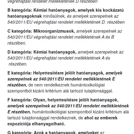
végrehajtási rendelet mellékletének D részében
B kategória:
Kémiai hatóanyagok, amelyek kis kockázatú
hatóanyagoknak
minősülnek,
és amelyek szerepelnek az
540/2011/EU végrehajtási rendelet mellékletének D. részében
C kategória:
Mikroorganizmusok,
amelyek szerepelnek az
540/2011/EU végrehajtási rendelet mellékletének A és B
részében.
D kategória:
Kémiai hatóanyagok,
amelyek szerepelnek az
540/2011/EU végrehajtási rendelet mellékletének A és
részében.
E kategória:
Helyettesítésre jelölt hatóanyagok
, amelyek
szerepelnek az 540/2011/EU rendelet mellékletének E
részében,
de nem rendelkeznek humántoxikológiai
szempontból kizáró kritérium alá tartozó tulajdonsággal.
F kategória: Olyan,
helyettesítésre jelölt hatóanyagok,
amelyek szerepelnek az 540/2011/EU rendelet mellékletének
E részében,
humántoxikológiai szempontból kizáró kritérium alá
tartozó tulajdonsággal rendelkeznek, de
ahol az emberek
expozíciója elhanyagolható.
G kategória:
Azok a hatóanyagok, amelyeket
az