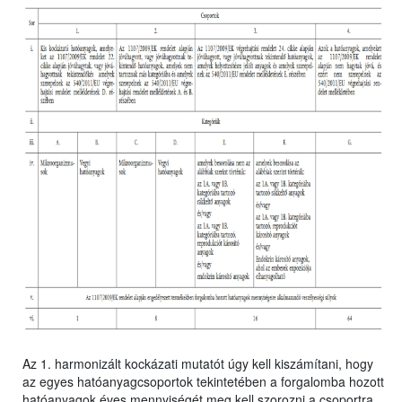
Az 1. harmonizált kockázati mutatót úgy kell kiszámítani, hogy
az egyes hatóanyagcsoportok tekintetében a forgalomba hozott
hatóanyagok éves mennyiségét meg kell szorozni a csoportra