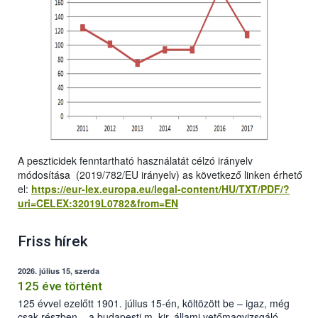
A peszticidek fenntartható használatát célzó irányelv
módosítása (2019/782/EU irányelv) as következő linken érhető
el:
https://eur-lex.europa.eu/legal-content/HU/TXT/PDF/?
uri=CELEX:32019L0782&from=EN
Friss hírek
2026. július 15, szerda
125 éve történt
125 évvel ezelőtt 1901. július 15-én, költözött be – igaz, még
csak részben – a budapesti m. kir. állami vetőmagvizsgáló