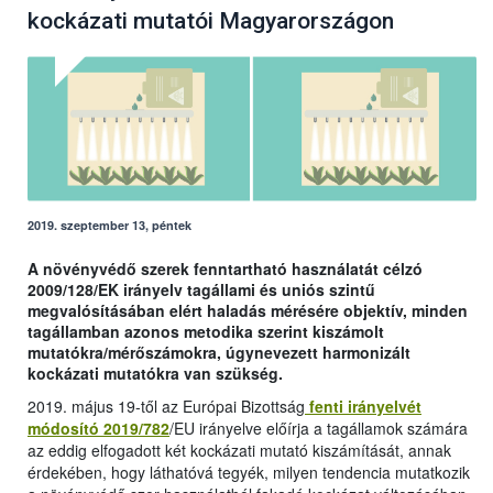
kockázati mutatói Magyarországon
2019. szeptember 13, péntek
A növényvédő szerek fenntartható használatát célzó
2009/128/EK irányelv tagállami és uniós szintű
megvalósításában elért haladás mérésére objektív, minden
tagállamban azonos metodika szerint kiszámolt
mutatókra/mérőszámokra, úgynevezett harmonizált
kockázati mutatókra van szükség.
2019. május 19-től az Európai Bizottság
fenti irányelvét
módosító 2019/782
/EU irányelve előírja a tagállamok számára
az eddig elfogadott két kockázati mutató kiszámítását, annak
érdekében, hogy láthatóvá tegyék, milyen tendencia mutatkozik