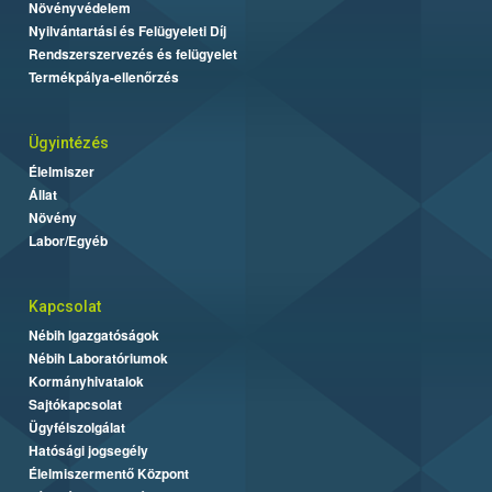
Növényvédelem
Nyilvántartási és Felügyeleti Díj
Rendszerszervezés és felügyelet
Termékpálya-ellenőrzés
Ügyintézés
Élelmiszer
Állat
Növény
Labor/Egyéb
Kapcsolat
Nébih Igazgatóságok
Nébih Laboratóriumok
Kormányhivatalok
Sajtókapcsolat
Ügyfélszolgálat
Hatósági jogsegély
Élelmiszermentő Központ