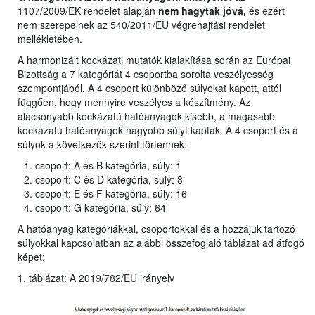
1107/2009/EK rendelet alapján
nem hagytak jóvá,
és ezért
nem szerepelnek az 540/2011/EU végrehajtási rendelet
mellékletében.
A harmonizált kockázati mutatók kialakítása során az Európai
Bizottság a 7 kategóriát 4 csoportba sorolta veszélyesség
szempontjából. A 4 csoport különböző súlyokat kapott, attól
függően, hogy mennyire veszélyes a készítmény. Az
alacsonyabb kockázatú hatóanyagok kisebb, a magasabb
kockázatú hatóanyagok nagyobb súlyt kaptak. A 4 csoport és a
súlyok a következők szerint történnek:
csoport: A és B kategória, súly: 1
csoport: C és D kategória, súly: 8
csoport: E és F kategória, súly: 16
csoport: G kategória, súly: 64
A hatóanyag kategóriákkal, csoportokkal és a hozzájuk tartozó
súlyokkal kapcsolatban az alábbi összefoglaló táblázat ad átfogó
képet:
1. táblázat: A 2019/782/EU irányelv