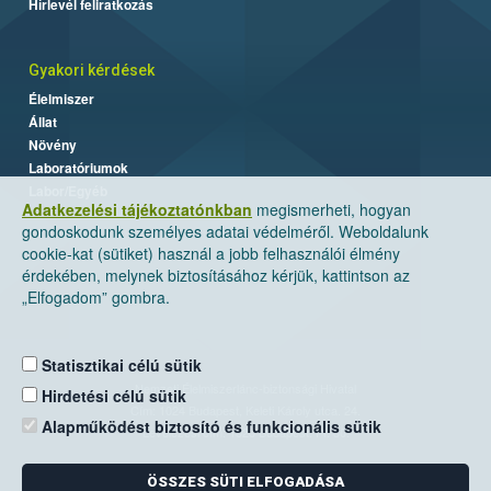
Hírlevél feliratkozás
Gyakori kérdések
Élelmiszer
Állat
Növény
Laboratóriumok
Labor/Egyéb
Adatkezelési tájékoztatónkban
megismerheti, hogyan
gondoskodunk személyes adatai védelméről. Weboldalunk
cookie-kat (sütiket) használ a jobb felhasználói élmény
érdekében, melynek biztosításához kérjük, kattintson az
„Elfogadom” gombra.
Statisztikai célú sütik
Nemzeti Élelmiszerlánc-biztonsági Hivatal
Hirdetési célú sütik
Cím: 1024 Budapest, Keleti Károly utca. 24.
Alapműködést biztosító és funkcionális sütik
Levelezési cím: 1525 Budapest. Pf. 30.
ÖSSZES SÜTI ELFOGADÁSA