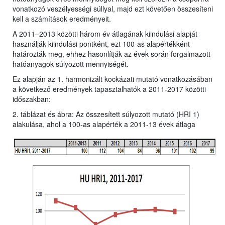
vonatkozó veszélyességi súllyal, majd ezt követően összesíteni
kell a számítások eredményeit.
A 2011–2013 közötti három év átlagának kiindulási alapját
használják kiindulási pontként, ezt 100-as alapértékként
határozták meg, ehhez hasonlítják az évek során forgalmazott
hatóanyagok súlyozott mennyiségét.
Ez alapján az 1. harmonizált kockázati mutató vonatkozásában
a következő eredmények tapasztalhatók a 2011-2017 közötti
időszakban:
2. táblázat és ábra: Az összesített súlyozott mutató (HRI 1)
alakulása, ahol a 100-as alapérték a 2011-13 évek átlaga