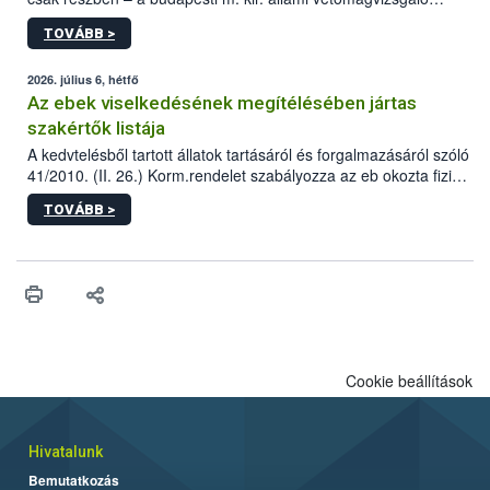
állomás a Kis Rókus utca 15. szám alatti, Czigler Győző által
TOVÁBB >
tervezett új épületébe.
2026. július 6, hétfő
Az ebek viselkedésének megítélésében jártas
szakértők listája
A kedvtelésből tartott állatok tartásáról és forgalmazásáról szóló
41/2010. (II. 26.) Korm.rendelet szabályozza az eb okozta fizikai
sérülés, illetve ennek veszélye keletkezésekor felmerülő
TOVÁBB >
hatósági feladatokat, valamint a veszélyes eb tartását és annak
engedélyezését. Ezen eljárások során szükség esetén be kell
vonni az ebek viselkedésének megítélésében jártas szakértőt.
Cookie beállítások
Hivatalunk
Bemutatkozás