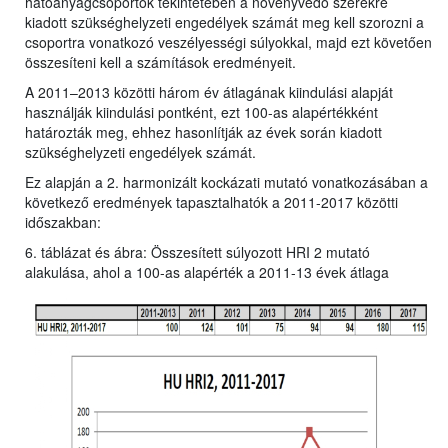
hatóanyagcsoportok tekintetében a növényvédő szerekre
kiadott szükséghelyzeti engedélyek számát meg kell szorozni a
csoportra vonatkozó veszélyességi súlyokkal, majd ezt követően
összesíteni kell a számítások eredményeit.
A 2011–2013 közötti három év átlagának kiindulási alapját
használják kiindulási pontként, ezt 100-as alapértékként
határozták meg, ehhez hasonlítják az évek során kiadott
szükséghelyzeti engedélyek számát.
Ez alapján a 2. harmonizált kockázati mutató vonatkozásában a
következő eredmények tapasztalhatók a 2011-2017 közötti
időszakban:
6. táblázat és ábra: Összesített súlyozott HRI 2 mutató
alakulása, ahol a 100-as alapérték a 2011-13 évek átlaga