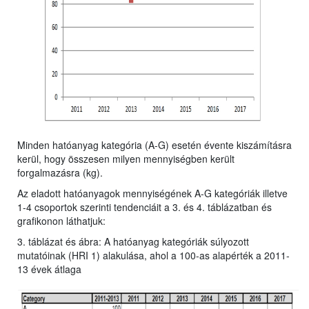
Minden hatóanyag kategória (A-G) esetén évente kiszámításra
kerül, hogy összesen milyen mennyiségben került
forgalmazásra (kg).
Az eladott hatóanyagok mennyiségének A-G kategóriák illetve
1-4 csoportok szerinti tendenciáit a 3. és 4. táblázatban és
grafikonon láthatjuk:
3. táblázat és ábra: A hatóanyag kategóriák súlyozott
mutatóinak (HRI 1) alakulása, ahol a 100-as alapérték a 2011-
13 évek átlaga