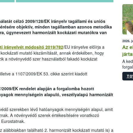
épüle
latát célzó 2009/128/EK irányelv tagállami és uniós
mérésére objektív, minden tagállamban azonos metodika
ra, úgynevezett harmonizált kockázati mutatókra van
2026. j
ti irányelvét módosító 2019/782
/EU irányelve előírja a
Az e
 kockázati mutató kiszámítását, annak érdekében, hogy
járta
zik a növényvédő szer használatból fakadó kockázat
A kedv
forga
Korm.
lletve a 1107/2009/EK 53. cikke szerint kiadott
TO
sérül
felme
7/2009/EK rendelet alapján a forgalomba hozott
veszé
yagok mennyiségein alapuló, veszélyalapú harmonizált
Ezen 
vonni
jártas
védő szerekben lévő hatóanyagok mennyiségén alapul, amit
znak. A növényvédő szerek értékesítésére vonatkozó
 Eurostatnak.
az alábbiakban található 2. harmonizált kockázati mutató is) a