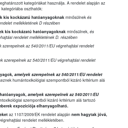
ghatározott kategóriákat használja. A rendelet alapján az
kategóriába oszthatók:
ek kis kockázatú hatóanyagoknak
minősülnek
és
endelet mellékletének D részében
ek kis kockázatú hatóanyagoknak
minősülnek,
és
ajtási rendelet mellékletének D. részében
 szerepelnek az 540/2011/EU végrehajtási rendelet
k szerepelnek az 540/2011/EU végrehajtási rendelet
anyagok
, amelyek szerepelnek az 540/2011/EU rendelet
eznek humántoxikológiai szempontból kizáró kritérium alá
t hatóanyagok,
amelyek szerepelnek az 540/2011/EU
oxikológiai szempontból kizáró kritérium alá tartozó
mberek expozíciója elhanyagolható.
yeket
az 1107/2009/EK rendelet alapján
nem hagytak jóvá,
grehajtási rendelet mellékletében.