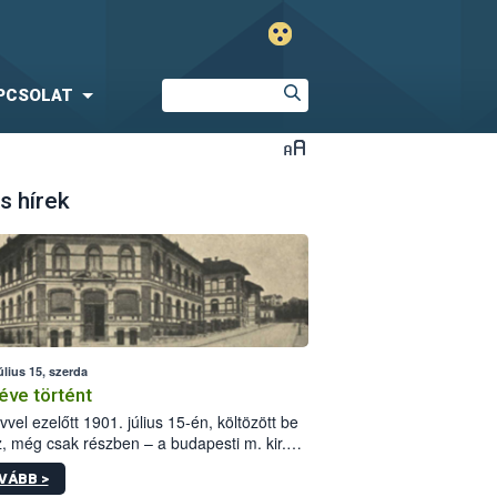
PCSOLAT
s hírek
úlius 15, szerda
éve történt
vvel ezelőtt 1901. július 15-én, költözött be
z, még csak részben – a budapesti m. kir.
i vetőmagvizsgáló állomás a Kis Rókus utca
VÁBB >
ám alatti, Czigler Győző által tervezett új