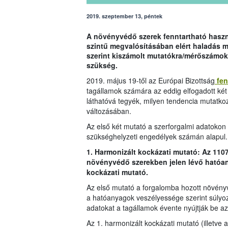
2019. szeptember 13, péntek
A növényvédő szerek fenntartható haszná
szintű megvalósításában elért haladás 
szerint kiszámolt mutatókra/mérőszámok
szükség.
2019. május 19-től az Európai Bizottság
fen
tagállamok számára az eddig elfogadott két
láthatóvá tegyék, milyen tendencia mutatko
változásában.
Az első két mutató a szerforgalmi adatokon i
szükséghelyzeti engedélyek számán alapul.
1. Harmonizált kockázati mutató: Az 110
növényvédő szerekben jelen lévő hatóan
kockázati mutató.
Az első mutató a forgalomba hozott növény
a hatóanyagok veszélyessége szerint súlyo
adatokat a tagállamok évente nyújtják be az
Az 1. harmonizált kockázati mutató (illetve 