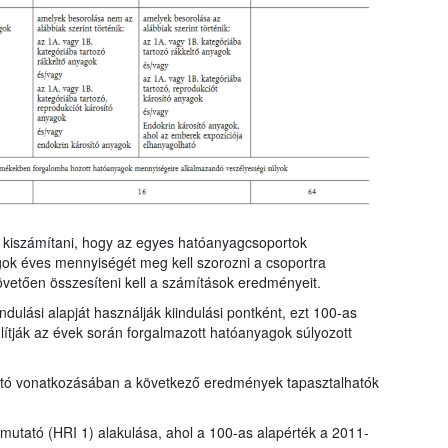
ll kiszámítani, hogy az egyes hatóanyagcsoportok
gok éves mennyiségét meg kell szorozni a csoportra
övetően összesíteni kell a számítások eredményeit.
dulási alapját használják kiindulási pontként, ezt 100-as
ítják az évek során forgalmazott hatóanyagok súlyozott
tató vonatkozásában a következő eredmények tapasztalhatók
t mutató (HRI 1) alakulása, ahol a 100-as alapérték a 2011-