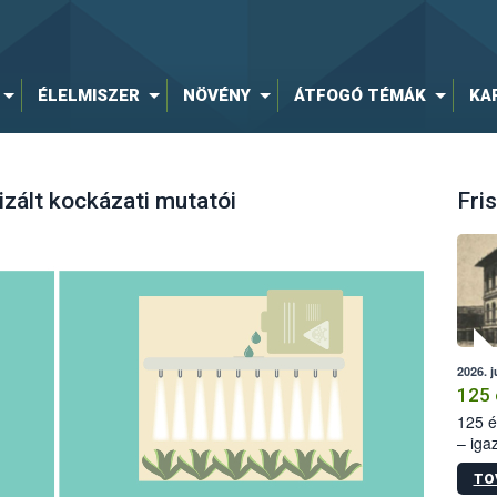
ÉLELMISZER
NÖVÉNY
ÁTFOGÓ TÉMÁK
KA
zált kockázati mutatói
Fris
2026. j
125 
125 é
– iga
állam
TO
15. sz