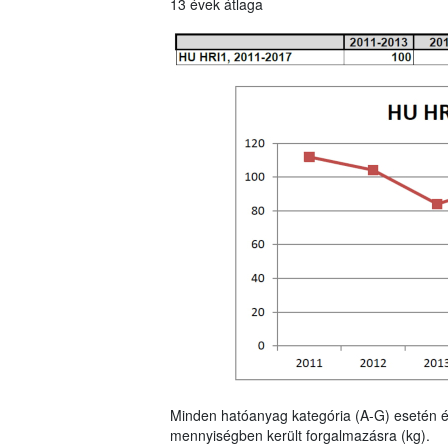
13 évek átlaga
Minden hatóanyag kategória (A-G) esetén é
mennyiségben került forgalmazásra (kg).