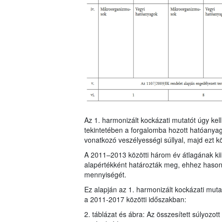
Az 1. harmonizált kockázati mutatót úgy ke
tekintetében a forgalomba hozott hatóanya
vonatkozó veszélyességi súllyal, majd ezt k
A 2011–2013 közötti három év átlagának kiin
alapértékként határozták meg, ehhez hasonl
mennyiségét.
Ez alapján az 1. harmonizált kockázati mu
a 2011-2017 közötti időszakban:
2. táblázat és ábra: Az összesített súlyozot