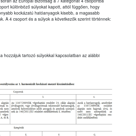
 során az Európai Bizottság a 7 kategóriát 4 csoportba
port különböző súlyokat kapott, attól függően, hogy
sonyabb kockázatú hatóanyagok kisebb, a magasabb
. A 4 csoport és a súlyok a következők szerint történnek:
a hozzájuk tartozó súlyokkal kapcsolatban az alábbi