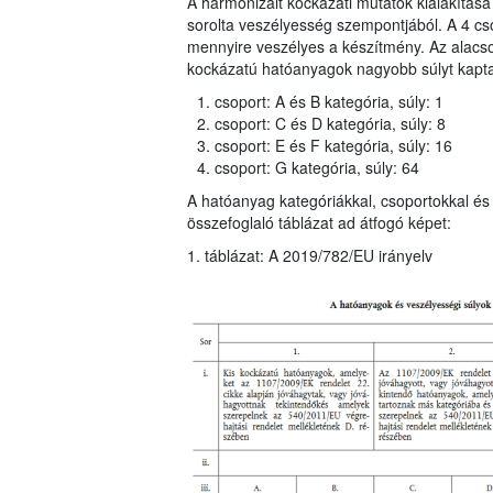
A harmonizált kockázati mutatók kialakítása
sorolta veszélyesség szempontjából. A 4 cso
mennyire veszélyes a készítmény. Az alac
kockázatú hatóanyagok nagyobb súlyt kaptak
csoport: A és B kategória, súly: 1
csoport: C és D kategória, súly: 8
csoport: E és F kategória, súly: 16
csoport: G kategória, súly: 64
A hatóanyag kategóriákkal, csoportokkal és 
összefoglaló táblázat ad átfogó képet:
1. táblázat: A 2019/782/EU irányelv