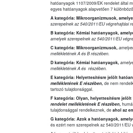
hatóanyagok 1107/2009/EK rendelet által me
egyes hatóanyagok alapvetően 7 különböző 
A kategória: Mikroorganizmusok, amely
szerepelnek az 540/2011/EU végrehajtási r
B kategória:
Kémiai hatóanyagok, amely
amelyek szerepelnek az 540/2011/EU végreh
C kategória:
Mikroorganizmusok,
amelyek
mellékletének A és B részében.
D kategória:
Kémiai hatóanyagok,
amelye
mellékletének A és részében.
E kategória:
Helyettesítésre jelölt ható
mellékletének E részében,
de nem rendelk
tartozó tulajdonsággal.
F kategória: Olyan,
helyettesítésre jelöl
rendelet mellékletének E részében,
humánt
tulajdonsággal rendelkeznek, de
ahol az e
G kategória:
Azok a hatóanyagok, amel
és ezért nem szerepelnek az 540/2011/EU vé