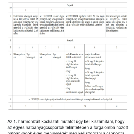
Az 1. harmonizált kockázati mutatót úgy kell kiszámítani, hogy
az egyes hatóanyagcsoportok tekintetében a forgalomba hozott
hatóanyagok éves mennyiségét meg kell szorozni a csoportra