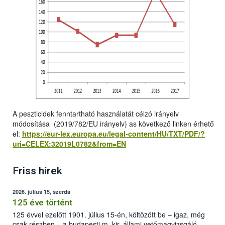
A peszticidek fenntartható használatát célzó irányelv
módosítása (2019/782/EU irányelv) as következő linken érhető
el:
https://eur-lex.europa.eu/legal-content/HU/TXT/PDF/?
uri=CELEX:32019L0782&from=EN
Friss hírek
2026. július 15, szerda
125 éve történt
125 évvel ezelőtt 1901. július 15-én, költözött be – igaz, még
csak részben – a budapesti m. kir. állami vetőmagvizsgáló