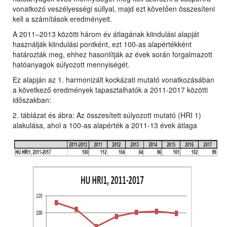
vonatkozó veszélyességi súllyal, majd ezt követően összesíteni
kell a számítások eredményeit.
A 2011–2013 közötti három év átlagának kiindulási alapját
használják kiindulási pontként, ezt 100-as alapértékként
határozták meg, ehhez hasonlítják az évek során forgalmazott
hatóanyagok súlyozott mennyiségét.
Ez alapján az 1. harmonizált kockázati mutató vonatkozásában
a következő eredmények tapasztalhatók a 2011-2017 közötti
időszakban:
2. táblázat és ábra: Az összesített súlyozott mutató (HRI 1)
alakulása, ahol a 100-as alapérték a 2011-13 évek átlaga