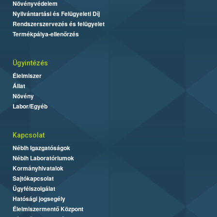
Növényvédelem
Nyilvántartási és Felügyeleti Díj
Rendszerszervezés és felügyelet
Termékpálya-ellenőrzés
Ügyintézés
Élelmiszer
Állat
Növény
Labor/Egyéb
Kapcsolat
Nébih Igazgatóságok
Nébih Laboratóriumok
Kormányhivatalok
Sajtókapcsolat
Ügyfélszolgálat
Hatósági jogsegély
Élelmiszermentő Központ