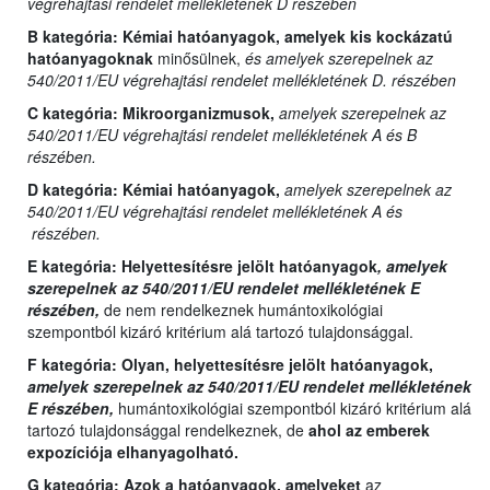
végrehajtási rendelet mellékletének D részében
B kategória:
Kémiai hatóanyagok, amelyek kis kockázatú
hatóanyagoknak
minősülnek,
és amelyek szerepelnek az
540/2011/EU végrehajtási rendelet mellékletének D. részében
C kategória:
Mikroorganizmusok,
amelyek szerepelnek az
540/2011/EU végrehajtási rendelet mellékletének A és B
részében.
D kategória:
Kémiai hatóanyagok,
amelyek szerepelnek az
540/2011/EU végrehajtási rendelet mellékletének A és
részében.
E kategória:
Helyettesítésre jelölt hatóanyagok
, amelyek
szerepelnek az 540/2011/EU rendelet mellékletének E
részében,
de nem rendelkeznek humántoxikológiai
szempontból kizáró kritérium alá tartozó tulajdonsággal.
F kategória: Olyan,
helyettesítésre jelölt hatóanyagok,
amelyek szerepelnek az 540/2011/EU rendelet mellékletének
E részében,
humántoxikológiai szempontból kizáró kritérium alá
tartozó tulajdonsággal rendelkeznek, de
ahol az emberek
expozíciója elhanyagolható.
G kategória:
Azok a hatóanyagok, amelyeket
az