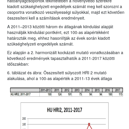
hatóanyagcsoportok tekintetében a növényvédő szerekre
kiadott szükséghelyzeti engedélyek számát meg kell szorozni a
csoportra vonatkozó veszélyességi súlyokkal, majd ezt követően
összesíteni kell a számítások eredményeit.
A 2011–2013 közötti három év átlagának kiindulási alapját
használják kiindulási pontként, ezt 100-as alapértékként
határozták meg, ehhez hasonlítják az évek során kiadott
szükséghelyzeti engedélyek számát.
Ez alapján a 2. harmonizált kockázati mutató vonatkozásában a
következő eredmények tapasztalhatók a 2011-2017 közötti
időszakban:
6. táblázat és ábra: Összesített súlyozott HRI 2 mutató
alakulása, ahol a 100-as alapérték a 2011-13 évek átlaga