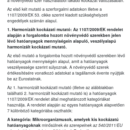
a növényvédő szer használatból fakadó kockázat változásában.
Az első két mutató a szerforgalmi adatokon illetve a
1107/2009/EK 53. cikke szerint kiadott szükséghelyzeti
engedélyek számán alapul.
1. Harmonizált kockázati mutató: Az 1107/2009/EK rendelet
alapján a forgalomba hozott növényvédő szerekben jelen
lévő hatóanyagok mennyiségein alapuló, veszélyalapú
harmonizált kockázati mutató.
Az első mutató a forgalomba hozott növényvédő szerekben lévő
hatóanyagok mennyiségén alapul, amit a hatóanyagok
veszélyessége szerint súlyoznak. A növényvédő szerek
értékesítésére vonatkozó adatokat a tagállamok évente nyújtják
be az Eurostatnak.
Az 1. harmonizált kockázati mutató (illetve az alábbiakban
található 2. harmonizált kockázati mutató is) a hatóanyagok
1107/2009/EK rendelet által meghatározott kategóriákat
használja. A rendelet alapján az egyes hatóanyagok alapvetően
7 különböző kategóriába oszthatók:
A kategória: Mikroorganizmusok, amelyek kis kockázatú
hatóanyagoknak
minősülnek
és szerepelnek az 540/2011/EU