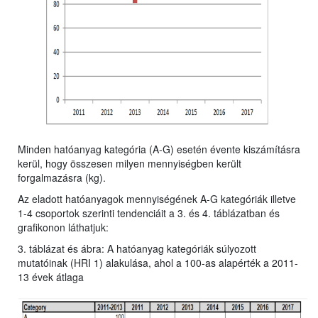
Minden hatóanyag kategória (A-G) esetén évente kiszámításra
kerül, hogy összesen milyen mennyiségben került
forgalmazásra (kg).
Az eladott hatóanyagok mennyiségének A-G kategóriák illetve
1-4 csoportok szerinti tendenciáit a 3. és 4. táblázatban és
grafikonon láthatjuk:
3. táblázat és ábra: A hatóanyag kategóriák súlyozott
mutatóinak (HRI 1) alakulása, ahol a 100-as alapérték a 2011-
13 évek átlaga