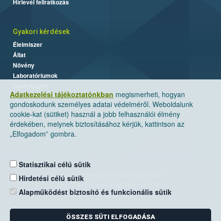
Hírlevél feliratkozás
Gyakori kérdések
Élelmiszer
Állat
Növény
Laboratóriumok
Labor/Egyéb
Adatkezelési tájékoztatónkban
megismerheti, hogyan
gondoskodunk személyes adatai védelméről. Weboldalunk
cookie-kat (sütiket) használ a jobb felhasználói élmény
érdekében, melynek biztosításához kérjük, kattintson az
„Elfogadom” gombra.
Statisztikai célú sütik
Nemzeti Élelmiszerlánc-biztonsági Hivatal
Hirdetési célú sütik
Cím: 1024 Budapest, Keleti Károly utca. 24.
Alapműködést biztosító és funkcionális sütik
Levelezési cím: 1525 Budapest. Pf. 30.
ÖSSZES SÜTI ELFOGADÁSA