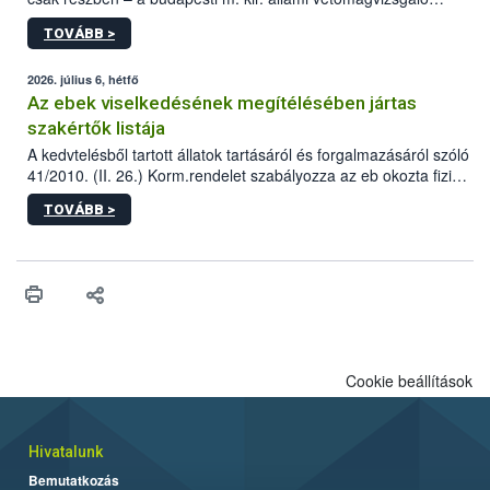
állomás a Kis Rókus utca 15. szám alatti, Czigler Győző által
TOVÁBB >
tervezett új épületébe.
2026. július 6, hétfő
Az ebek viselkedésének megítélésében jártas
szakértők listája
A kedvtelésből tartott állatok tartásáról és forgalmazásáról szóló
41/2010. (II. 26.) Korm.rendelet szabályozza az eb okozta fizikai
sérülés, illetve ennek veszélye keletkezésekor felmerülő
TOVÁBB >
hatósági feladatokat, valamint a veszélyes eb tartását és annak
engedélyezését. Ezen eljárások során szükség esetén be kell
vonni az ebek viselkedésének megítélésében jártas szakértőt.
Cookie beállítások
Hivatalunk
Bemutatkozás