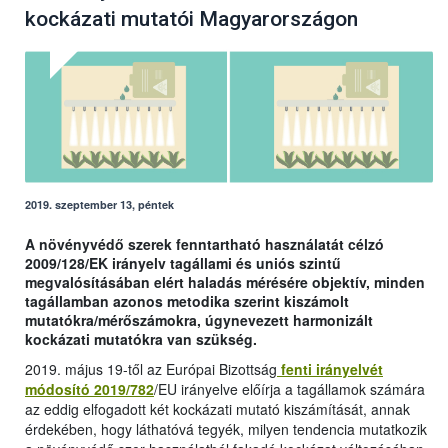
kockázati mutatói Magyarországon
2019. szeptember 13, péntek
A növényvédő szerek fenntartható használatát célzó
2009/128/EK irányelv tagállami és uniós szintű
megvalósításában elért haladás mérésére objektív, minden
tagállamban azonos metodika szerint kiszámolt
mutatókra/mérőszámokra, úgynevezett harmonizált
kockázati mutatókra van szükség.
2019. május 19-től az Európai Bizottság
fenti irányelvét
módosító 2019/782
/EU irányelve előírja a tagállamok számára
az eddig elfogadott két kockázati mutató kiszámítását, annak
érdekében, hogy láthatóvá tegyék, milyen tendencia mutatkozik