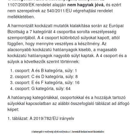
1107/2009/EK rendelet alapján
nem hagytak jóvá,
és ezért
nem szerepelnek az 540/2011/EU végrehajtási rendelet
mellékletében.
A harmonizált kockázati mutatók kialakítása során az Európai
Bizottság a 7 kategóriát 4 csoportba sorolta veszélyesség
szempontjából. A 4 csoport különböző súlyokat kapott, attól
függően, hogy mennyire veszélyes a készítmény. Az
alacsonyabb kockázatú hatóanyagok kisebb, a magasabb
kockázatú hatóanyagok nagyobb súlyt kaptak. A 4 csoport és a
súlyok a következők szerint történnek:
csoport: A és B kategória, súly: 1
csoport: C és D kategória, súly: 8
csoport: E és F kategória, súly: 16
csoport: G kategória, súly: 64
A hatóanyag kategóriákkal, csoportokkal és a hozzájuk tartozó
súlyokkal kapcsolatban az alábbi összefoglaló táblázat ad átfogó
képet:
1. táblázat: A 2019/782/EU irányelv