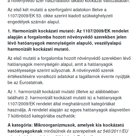
a növényvédő szer használatból fakadó kockázat változásában.
Az első két mutató a szerforgalmi adatokon illetve a
1107/2009/EK 53. cikke szerint kiadott szükséghelyzeti
engedélyek számán alapul.
1. Harmonizált kockázati mutató: Az 1107/2009/EK rendelet
alapján a forgalomba hozott növényvédő szerekben jelen
lévő hatóanyagok mennyiségein alapuló, veszélyalapú
harmonizált kockázati mutató.
Az első mutató a forgalomba hozott növényvédő szerekben lévő
hatóanyagok mennyiségén alapul, amit a hatóanyagok
veszélyessége szerint súlyoznak. A növényvédő szerek
értékesítésére vonatkozó adatokat a tagállamok évente nyújtják
be az Eurostatnak.
Az 1. harmonizált kockázati mutató (illetve az alábbiakban
található 2. harmonizált kockázati mutató is) a hatóanyagok
1107/2009/EK rendelet által meghatározott kategóriákat
használja. A rendelet alapján az egyes hatóanyagok alapvetően
7 különböző kategóriába oszthatók:
A kategória: Mikroorganizmusok, amelyek kis kockázatú
hatóanyagoknak
minősülnek
és szerepelnek az 540/2011/EU