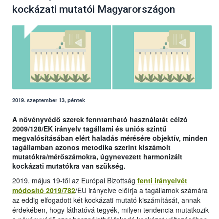
kockázati mutatói Magyarországon
2019. szeptember 13, péntek
A növényvédő szerek fenntartható használatát célzó
2009/128/EK irányelv tagállami és uniós szintű
megvalósításában elért haladás mérésére objektív, minden
tagállamban azonos metodika szerint kiszámolt
mutatókra/mérőszámokra, úgynevezett harmonizált
kockázati mutatókra van szükség.
2019. május 19-től az Európai Bizottság
fenti irányelvét
módosító 2019/782
/EU irányelve előírja a tagállamok számára
az eddig elfogadott két kockázati mutató kiszámítását, annak
érdekében, hogy láthatóvá tegyék, milyen tendencia mutatkozik