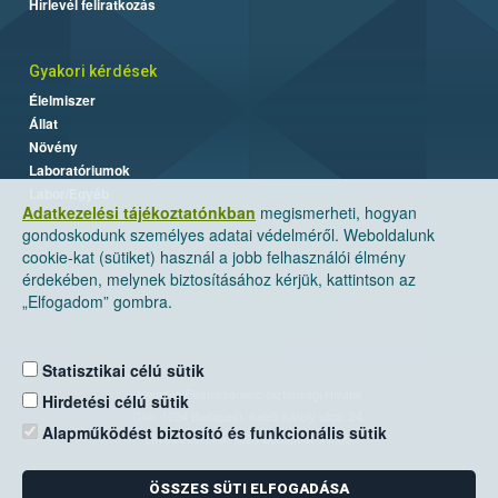
Hírlevél feliratkozás
Gyakori kérdések
Élelmiszer
Állat
Növény
Laboratóriumok
Labor/Egyéb
Adatkezelési tájékoztatónkban
megismerheti, hogyan
gondoskodunk személyes adatai védelméről. Weboldalunk
cookie-kat (sütiket) használ a jobb felhasználói élmény
érdekében, melynek biztosításához kérjük, kattintson az
„Elfogadom” gombra.
Statisztikai célú sütik
Nemzeti Élelmiszerlánc-biztonsági Hivatal
Hirdetési célú sütik
Cím: 1024 Budapest, Keleti Károly utca. 24.
Alapműködést biztosító és funkcionális sütik
Levelezési cím: 1525 Budapest. Pf. 30.
ÖSSZES SÜTI ELFOGADÁSA