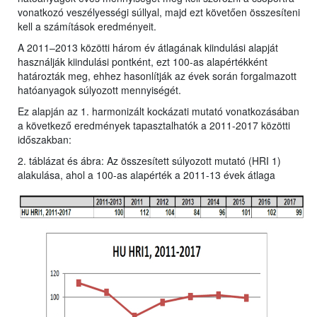
vonatkozó veszélyességi súllyal, majd ezt követően összesíteni
kell a számítások eredményeit.
A 2011–2013 közötti három év átlagának kiindulási alapját
használják kiindulási pontként, ezt 100-as alapértékként
határozták meg, ehhez hasonlítják az évek során forgalmazott
hatóanyagok súlyozott mennyiségét.
Ez alapján az 1. harmonizált kockázati mutató vonatkozásában
a következő eredmények tapasztalhatók a 2011-2017 közötti
időszakban:
2. táblázat és ábra: Az összesített súlyozott mutató (HRI 1)
alakulása, ahol a 100-as alapérték a 2011-13 évek átlaga