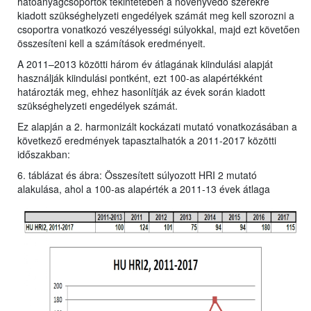
hatóanyagcsoportok tekintetében a növényvédő szerekre
kiadott szükséghelyzeti engedélyek számát meg kell szorozni a
csoportra vonatkozó veszélyességi súlyokkal, majd ezt követően
összesíteni kell a számítások eredményeit.
A 2011–2013 közötti három év átlagának kiindulási alapját
használják kiindulási pontként, ezt 100-as alapértékként
határozták meg, ehhez hasonlítják az évek során kiadott
szükséghelyzeti engedélyek számát.
Ez alapján a 2. harmonizált kockázati mutató vonatkozásában a
következő eredmények tapasztalhatók a 2011-2017 közötti
időszakban:
6. táblázat és ábra: Összesített súlyozott HRI 2 mutató
alakulása, ahol a 100-as alapérték a 2011-13 évek átlaga