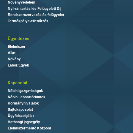
Növényvédelem
Nyilvántartási és Felügyeleti Díj
Rendszerszervezés és felügyelet
Termékpálya-ellenőrzés
Ügyintézés
Élelmiszer
Állat
Növény
Labor/Egyéb
Kapcsolat
Nébih Igazgatóságok
Nébih Laboratóriumok
Kormányhivatalok
Sajtókapcsolat
Ügyfélszolgálat
Hatósági jogsegély
Élelmiszermentő Központ