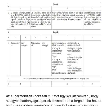
Az 1. harmonizált kockázati mutatót úgy kell kiszámítani, hogy
az egyes hatóanyagcsoportok tekintetében a forgalomba hozott
hatóanyagok éves mennyiségét meg kell szorozni a csoportra