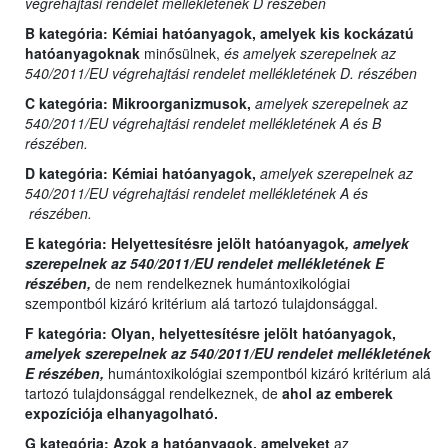
végrehajtási rendelet mellékletének D részében
B kategória:
Kémiai hatóanyagok, amelyek kis kockázatú
hatóanyagoknak
minősülnek,
és amelyek szerepelnek az
540/2011/EU végrehajtási rendelet mellékletének D. részében
C kategória:
Mikroorganizmusok,
amelyek szerepelnek az
540/2011/EU végrehajtási rendelet mellékletének A és B
részében.
D kategória:
Kémiai hatóanyagok,
amelyek szerepelnek az
540/2011/EU végrehajtási rendelet mellékletének A és
részében.
E kategória:
Helyettesítésre jelölt hatóanyagok
, amelyek
szerepelnek az 540/2011/EU rendelet mellékletének E
részében,
de nem rendelkeznek humántoxikológiai
szempontból kizáró kritérium alá tartozó tulajdonsággal.
F kategória: Olyan,
helyettesítésre jelölt hatóanyagok,
amelyek szerepelnek az 540/2011/EU rendelet mellékletének
E részében,
humántoxikológiai szempontból kizáró kritérium alá
tartozó tulajdonsággal rendelkeznek, de
ahol az emberek
expozíciója elhanyagolható.
G kategória:
Azok a hatóanyagok, amelyeket
az