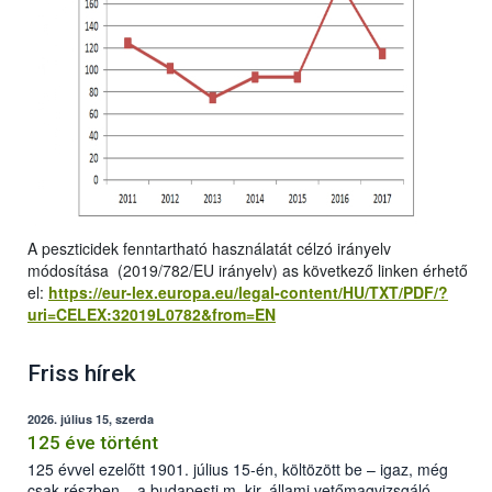
A peszticidek fenntartható használatát célzó irányelv
módosítása (2019/782/EU irányelv) as következő linken érhető
el:
https://eur-lex.europa.eu/legal-content/HU/TXT/PDF/?
uri=CELEX:32019L0782&from=EN
Friss hírek
2026. július 15, szerda
125 éve történt
125 évvel ezelőtt 1901. július 15-én, költözött be – igaz, még
csak részben – a budapesti m. kir. állami vetőmagvizsgáló