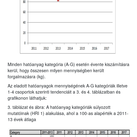
Minden hatóanyag kategória (A-G) esetén évente kiszámításra
kerül, hogy összesen milyen mennyiségben került
forgalmazásra (kg).
Az eladott hatóanyagok mennyiségének A-G kategóriák illetve
1-4 csoportok szerinti tendenciáit a 3. és 4. táblázatban és
grafikonon láthatjuk:
3. táblázat és ábra: A hatóanyag kategóriák súlyozott
mutatóinak (HRI 1) alakulása, ahol a 100-as alapérték a 2011-
13 évek átlaga