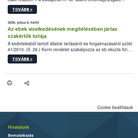
állomás a Kis Rókus utca 15. szám alatti, Czigler Győző által
TOVÁBB >
tervezett új épületébe.
2026. július 6, hétfő
Az ebek viselkedésének megítélésében jártas
szakértők listája
A kedvtelésből tartott állatok tartásáról és forgalmazásáról szóló
41/2010. (II. 26.) Korm.rendelet szabályozza az eb okozta fizikai
sérülés, illetve ennek veszélye keletkezésekor felmerülő
TOVÁBB >
hatósági feladatokat, valamint a veszélyes eb tartását és annak
engedélyezését. Ezen eljárások során szükség esetén be kell
vonni az ebek viselkedésének megítélésében jártas szakértőt.
Cookie beállítások
Hivatalunk
Bemutatkozás