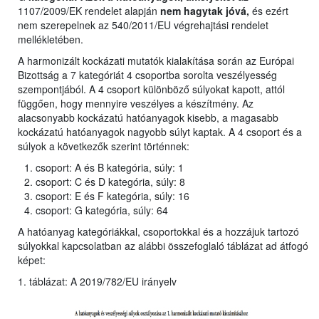
1107/2009/EK rendelet alapján
nem hagytak jóvá,
és ezért
nem szerepelnek az 540/2011/EU végrehajtási rendelet
mellékletében.
A harmonizált kockázati mutatók kialakítása során az Európai
Bizottság a 7 kategóriát 4 csoportba sorolta veszélyesség
szempontjából. A 4 csoport különböző súlyokat kapott, attól
függően, hogy mennyire veszélyes a készítmény. Az
alacsonyabb kockázatú hatóanyagok kisebb, a magasabb
kockázatú hatóanyagok nagyobb súlyt kaptak. A 4 csoport és a
súlyok a következők szerint történnek:
csoport: A és B kategória, súly: 1
csoport: C és D kategória, súly: 8
csoport: E és F kategória, súly: 16
csoport: G kategória, súly: 64
A hatóanyag kategóriákkal, csoportokkal és a hozzájuk tartozó
súlyokkal kapcsolatban az alábbi összefoglaló táblázat ad átfogó
képet:
1. táblázat: A 2019/782/EU irányelv