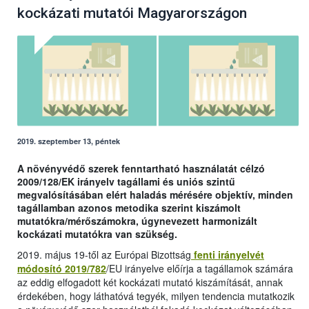
kockázati mutatói Magyarországon
2019. szeptember 13, péntek
A növényvédő szerek fenntartható használatát célzó
2009/128/EK irányelv tagállami és uniós szintű
megvalósításában elért haladás mérésére objektív, minden
tagállamban azonos metodika szerint kiszámolt
mutatókra/mérőszámokra, úgynevezett harmonizált
kockázati mutatókra van szükség.
2019. május 19-től az Európai Bizottság
fenti irányelvét
módosító 2019/782
/EU irányelve előírja a tagállamok számára
az eddig elfogadott két kockázati mutató kiszámítását, annak
érdekében, hogy láthatóvá tegyék, milyen tendencia mutatkozik