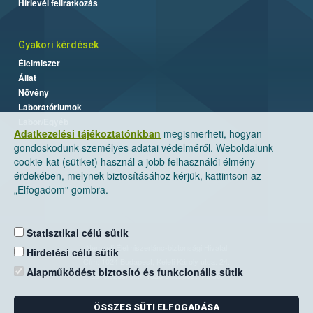
Hírlevél feliratkozás
Gyakori kérdések
Élelmiszer
Állat
Növény
Laboratóriumok
Labor/Egyéb
Adatkezelési tájékoztatónkban
megismerheti, hogyan
gondoskodunk személyes adatai védelméről. Weboldalunk
cookie-kat (sütiket) használ a jobb felhasználói élmény
érdekében, melynek biztosításához kérjük, kattintson az
„Elfogadom” gombra.
Statisztikai célú sütik
Nemzeti Élelmiszerlánc-biztonsági Hivatal
Hirdetési célú sütik
Cím: 1024 Budapest, Keleti Károly utca. 24.
Alapműködést biztosító és funkcionális sütik
Levelezési cím: 1525 Budapest. Pf. 30.
ÖSSZES SÜTI ELFOGADÁSA