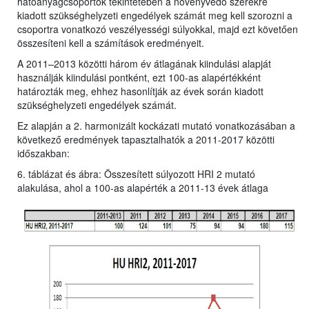
hatóanyagcsoportok tekintetében a növényvédő szerekre
kiadott szükséghelyzeti engedélyek számát meg kell szorozni a
csoportra vonatkozó veszélyességi súlyokkal, majd ezt követően
összesíteni kell a számítások eredményeit.
A 2011–2013 közötti három év átlagának kiindulási alapját
használják kiindulási pontként, ezt 100-as alapértékként
határozták meg, ehhez hasonlítják az évek során kiadott
szükséghelyzeti engedélyek számát.
Ez alapján a 2. harmonizált kockázati mutató vonatkozásában a
következő eredmények tapasztalhatók a 2011-2017 közötti
időszakban:
6. táblázat és ábra: Összesített súlyozott HRI 2 mutató
alakulása, ahol a 100-as alapérték a 2011-13 évek átlaga