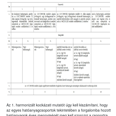
Az 1. harmonizált kockázati mutatót úgy kell kiszámítani, hogy
az egyes hatóanyagcsoportok tekintetében a forgalomba hozott
hatóanyagok éves mennyiségét meg kell szorozni a csoportra