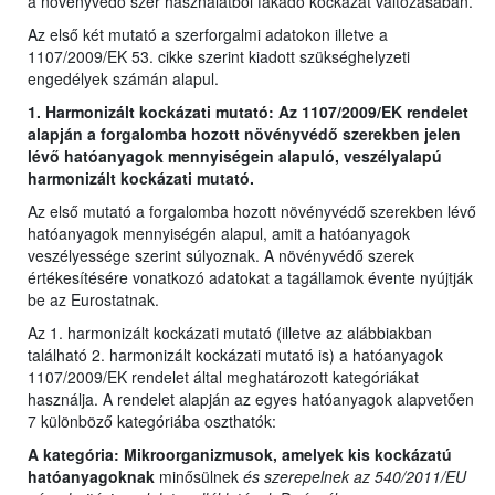
a növényvédő szer használatból fakadó kockázat változásában.
Az első két mutató a szerforgalmi adatokon illetve a
1107/2009/EK 53. cikke szerint kiadott szükséghelyzeti
engedélyek számán alapul.
1. Harmonizált kockázati mutató: Az 1107/2009/EK rendelet
alapján a forgalomba hozott növényvédő szerekben jelen
lévő hatóanyagok mennyiségein alapuló, veszélyalapú
harmonizált kockázati mutató.
Az első mutató a forgalomba hozott növényvédő szerekben lévő
hatóanyagok mennyiségén alapul, amit a hatóanyagok
veszélyessége szerint súlyoznak. A növényvédő szerek
értékesítésére vonatkozó adatokat a tagállamok évente nyújtják
be az Eurostatnak.
Az 1. harmonizált kockázati mutató (illetve az alábbiakban
található 2. harmonizált kockázati mutató is) a hatóanyagok
1107/2009/EK rendelet által meghatározott kategóriákat
használja. A rendelet alapján az egyes hatóanyagok alapvetően
7 különböző kategóriába oszthatók:
A kategória: Mikroorganizmusok, amelyek kis kockázatú
hatóanyagoknak
minősülnek
és szerepelnek az 540/2011/EU