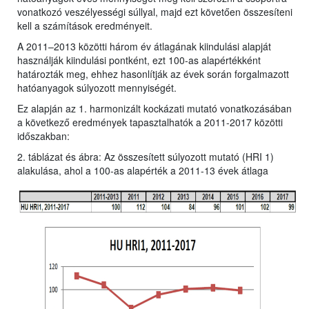
vonatkozó veszélyességi súllyal, majd ezt követően összesíteni
kell a számítások eredményeit.
A 2011–2013 közötti három év átlagának kiindulási alapját
használják kiindulási pontként, ezt 100-as alapértékként
határozták meg, ehhez hasonlítják az évek során forgalmazott
hatóanyagok súlyozott mennyiségét.
Ez alapján az 1. harmonizált kockázati mutató vonatkozásában
a következő eredmények tapasztalhatók a 2011-2017 közötti
időszakban:
2. táblázat és ábra: Az összesített súlyozott mutató (HRI 1)
alakulása, ahol a 100-as alapérték a 2011-13 évek átlaga