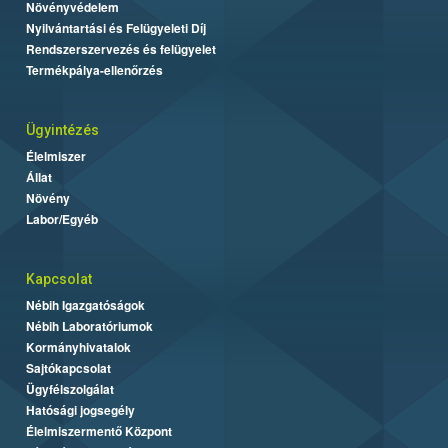
Növényvédelem
Nyilvántartási és Felügyeleti Díj
Rendszerszervezés és felügyelet
Termékpálya-ellenőrzés
Ügyintézés
Élelmiszer
Állat
Növény
Labor/Egyéb
Kapcsolat
Nébih Igazgatóságok
Nébih Laboratóriumok
Kormányhivatalok
Sajtókapcsolat
Ügyfélszolgálat
Hatósági jogsegély
Élelmiszermentő Központ