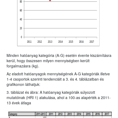
Minden hatóanyag kategória (A-G) esetén évente kiszámításra
kerül, hogy összesen milyen mennyiségben került
forgalmazásra (kg).
Az eladott hatóanyagok mennyiségének A-G kategóriák illetve
1-4 csoportok szerinti tendenciáit a 3. és 4. táblázatban és
grafikonon láthatjuk:
3. táblázat és ábra: A hatóanyag kategóriák súlyozott
mutatóinak (HRI 1) alakulása, ahol a 100-as alapérték a 2011-
13 évek átlaga