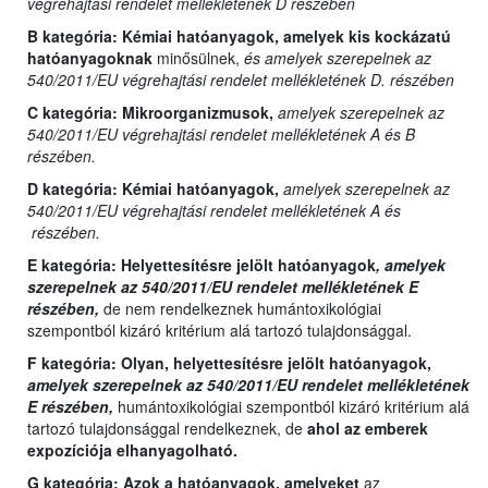
végrehajtási rendelet mellékletének D részében
B kategória:
Kémiai hatóanyagok, amelyek kis kockázatú
hatóanyagoknak
minősülnek,
és amelyek szerepelnek az
540/2011/EU végrehajtási rendelet mellékletének D. részében
C kategória:
Mikroorganizmusok,
amelyek szerepelnek az
540/2011/EU végrehajtási rendelet mellékletének A és B
részében.
D kategória:
Kémiai hatóanyagok,
amelyek szerepelnek az
540/2011/EU végrehajtási rendelet mellékletének A és
részében.
E kategória:
Helyettesítésre jelölt hatóanyagok
, amelyek
szerepelnek az 540/2011/EU rendelet mellékletének E
részében,
de nem rendelkeznek humántoxikológiai
szempontból kizáró kritérium alá tartozó tulajdonsággal.
F kategória: Olyan,
helyettesítésre jelölt hatóanyagok,
amelyek szerepelnek az 540/2011/EU rendelet mellékletének
E részében,
humántoxikológiai szempontból kizáró kritérium alá
tartozó tulajdonsággal rendelkeznek, de
ahol az emberek
expozíciója elhanyagolható.
G kategória:
Azok a hatóanyagok, amelyeket
az