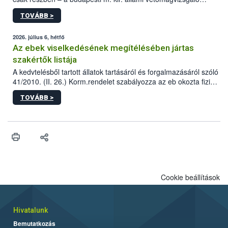
állomás a Kis Rókus utca 15. szám alatti, Czigler Győző által
TOVÁBB >
tervezett új épületébe.
2026. július 6, hétfő
Az ebek viselkedésének megítélésében jártas
szakértők listája
A kedvtelésből tartott állatok tartásáról és forgalmazásáról szóló
41/2010. (II. 26.) Korm.rendelet szabályozza az eb okozta fizikai
sérülés, illetve ennek veszélye keletkezésekor felmerülő
TOVÁBB >
hatósági feladatokat, valamint a veszélyes eb tartását és annak
engedélyezését. Ezen eljárások során szükség esetén be kell
vonni az ebek viselkedésének megítélésében jártas szakértőt.
Cookie beállítások
Hivatalunk
Bemutatkozás