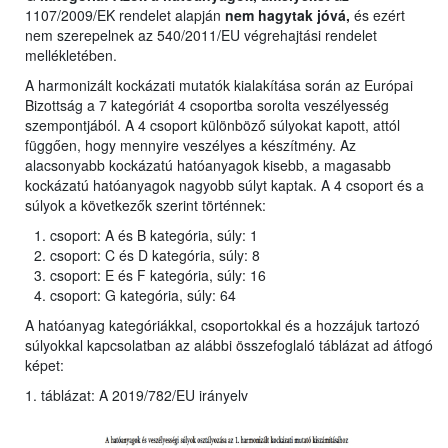
1107/2009/EK rendelet alapján
nem hagytak jóvá,
és ezért
nem szerepelnek az 540/2011/EU végrehajtási rendelet
mellékletében.
A harmonizált kockázati mutatók kialakítása során az Európai
Bizottság a 7 kategóriát 4 csoportba sorolta veszélyesség
szempontjából. A 4 csoport különböző súlyokat kapott, attól
függően, hogy mennyire veszélyes a készítmény. Az
alacsonyabb kockázatú hatóanyagok kisebb, a magasabb
kockázatú hatóanyagok nagyobb súlyt kaptak. A 4 csoport és a
súlyok a következők szerint történnek:
csoport: A és B kategória, súly: 1
csoport: C és D kategória, súly: 8
csoport: E és F kategória, súly: 16
csoport: G kategória, súly: 64
A hatóanyag kategóriákkal, csoportokkal és a hozzájuk tartozó
súlyokkal kapcsolatban az alábbi összefoglaló táblázat ad átfogó
képet:
1. táblázat: A 2019/782/EU irányelv