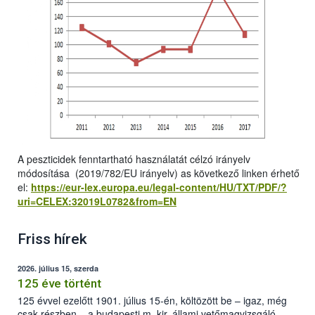
A peszticidek fenntartható használatát célzó irányelv
módosítása (2019/782/EU irányelv) as következő linken érhető
el:
https://eur-lex.europa.eu/legal-content/HU/TXT/PDF/?
uri=CELEX:32019L0782&from=EN
Friss hírek
2026. július 15, szerda
125 éve történt
125 évvel ezelőtt 1901. július 15-én, költözött be – igaz, még
csak részben – a budapesti m. kir. állami vetőmagvizsgáló