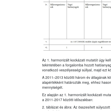
Az 1. harmonizált kockázati mutatót úgy ke
tekintetében a forgalomba hozott hatóanya
vonatkozó veszélyességi súllyal, majd ezt k
A 2011–2013 közötti három év átlagának kiin
alapértékként határozták meg, ehhez hasonl
mennyiségét.
Ez alapján az 1. harmonizált kockázati mu
a 2011-2017 közötti időszakban:
2. táblázat és ábra: Az összesített súlyozot