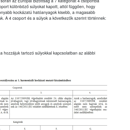
 során az Európai Bizottság a 7 kategóriát 4 csoportba
port különböző súlyokat kapott, attól függően, hogy
sonyabb kockázatú hatóanyagok kisebb, a magasabb
. A 4 csoport és a súlyok a következők szerint történnek:
a hozzájuk tartozó súlyokkal kapcsolatban az alábbi