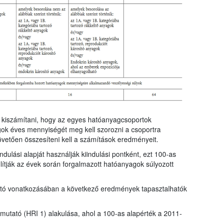
ll kiszámítani, hogy az egyes hatóanyagcsoportok
gok éves mennyiségét meg kell szorozni a csoportra
övetően összesíteni kell a számítások eredményeit.
dulási alapját használják kiindulási pontként, ezt 100-as
ítják az évek során forgalmazott hatóanyagok súlyozott
tató vonatkozásában a következő eredmények tapasztalhatók
t mutató (HRI 1) alakulása, ahol a 100-as alapérték a 2011-