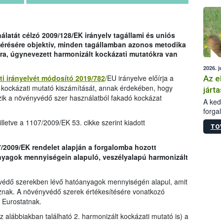
épüle
latát célzó 2009/128/EK irányelv tagállami és uniós
mérésére objektív, minden tagállamban azonos metodika
ra, úgynevezett harmonizált kockázati mutatókra van
2026. j
ti irányelvét módosító 2019/782
/EU irányelve előírja a
Az e
 kockázati mutató kiszámítását, annak érdekében, hogy
járta
zik a növényvédő szer használatból fakadó kockázat
A kedv
forga
Korm.
lletve a 1107/2009/EK 53. cikke szerint kiadott
TO
sérül
felme
7/2009/EK rendelet alapján a forgalomba hozott
veszé
yagok mennyiségein alapuló, veszélyalapú harmonizált
Ezen 
vonni
jártas
védő szerekben lévő hatóanyagok mennyiségén alapul, amit
znak. A növényvédő szerek értékesítésére vonatkozó
 Eurostatnak.
az alábbiakban található 2. harmonizált kockázati mutató is) a