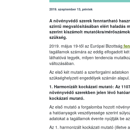
2019. szeptember 13, péntek
A növényvédő szerek fenntartható haszná
szintű megvalósításában elért haladás 
szerint kiszámolt mutatókra/mérőszámok
szükség.
2019. május 19-től az Európai Bizottság
fen
tagállamok számára az eddig elfogadott két
láthatóvá tegyék, milyen tendencia mutatko
változásában.
Az első két mutató a szerforgalmi adatokon i
szükséghelyzeti engedélyek számán alapul.
1. Harmonizált kockázati mutató: Az 110
növényvédő szerekben jelen lévő hatóan
kockázati mutató.
Az első mutató a forgalomba hozott növény
a hatóanyagok veszélyessége szerint súlyo
adatokat a tagállamok évente nyújtják be az
Az 1. harmonizált kockázati mutató (illetve 