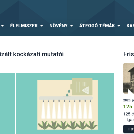
ÉLELMISZER
NÖVÉNY
ÁTFOGÓ TÉMÁK
KA
zált kockázati mutatói
Fris
2026. j
125 
125 é
– iga
állam
TO
15. sz