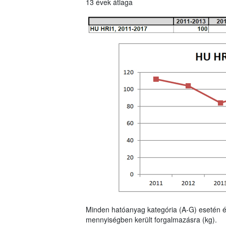
13 évek átlaga
Minden hatóanyag kategória (A-G) esetén é
mennyiségben került forgalmazásra (kg).