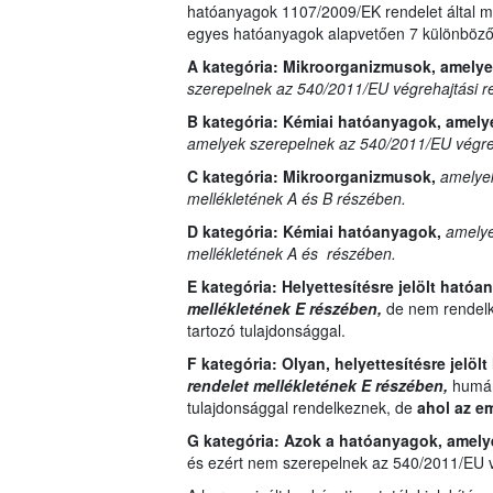
hatóanyagok 1107/2009/EK rendelet által me
egyes hatóanyagok alapvetően 7 különböző 
A kategória: Mikroorganizmusok, amely
szerepelnek az 540/2011/EU végrehajtási r
B kategória:
Kémiai hatóanyagok, amely
amelyek szerepelnek az 540/2011/EU végreh
C kategória:
Mikroorganizmusok,
amelyek
mellékletének A és B részében.
D kategória:
Kémiai hatóanyagok,
amelye
mellékletének A és részében.
E kategória:
Helyettesítésre jelölt ható
mellékletének E részében,
de nem rendelk
tartozó tulajdonsággal.
F kategória: Olyan,
helyettesítésre jelöl
rendelet mellékletének E részében,
humánt
tulajdonsággal rendelkeznek, de
ahol az e
G kategória:
Azok a hatóanyagok, amel
és ezért nem szerepelnek az 540/2011/EU vé