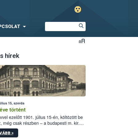
PCSOLAT
s hírek
úlius 15, szerda
éve történt
vvel ezelőtt 1901. július 15-én, költözött be
z, még csak részben – a budapesti m. kir.
i vetőmagvizsgáló állomás a Kis Rókus utca
VÁBB >
ám alatti, Czigler Győző által tervezett új