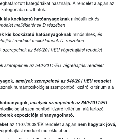
ghatározott kategóriákat használja. A rendelet alapján az
kategóriába oszthatók:
ek kis kockázatú hatóanyagoknak
minősülnek
és
endelet mellékletének D részében
ek kis kockázatú hatóanyagoknak
minősülnek,
és
ajtási rendelet mellékletének D. részében
 szerepelnek az 540/2011/EU végrehajtási rendelet
k szerepelnek az 540/2011/EU végrehajtási rendelet
anyagok
, amelyek szerepelnek az 540/2011/EU rendelet
eznek humántoxikológiai szempontból kizáró kritérium alá
t hatóanyagok,
amelyek szerepelnek az 540/2011/EU
oxikológiai szempontból kizáró kritérium alá tartozó
mberek expozíciója elhanyagolható.
yeket
az 1107/2009/EK rendelet alapján
nem hagytak jóvá,
grehajtási rendelet mellékletében.