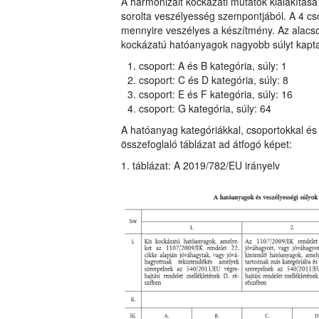
A harmonizált kockázati mutatók kialakítása
sorolta veszélyesség szempontjából. A 4 cso
mennyire veszélyes a készítmény. Az alac
kockázatú hatóanyagok nagyobb súlyt kaptak
csoport: A és B kategória, súly: 1
csoport: C és D kategória, súly: 8
csoport: E és F kategória, súly: 16
csoport: G kategória, súly: 64
A hatóanyag kategóriákkal, csoportokkal és 
összefoglaló táblázat ad átfogó képet:
1. táblázat: A 2019/782/EU irányelv