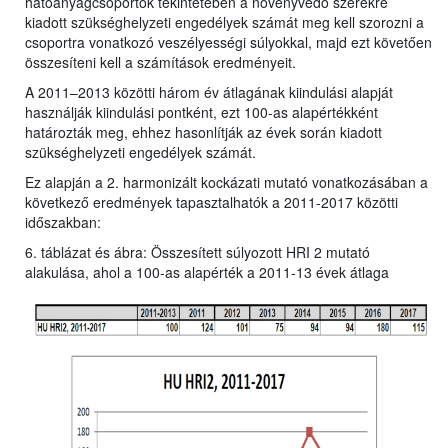
hatóanyagcsoportok tekintetében a növényvédő szerekre
kiadott szükséghelyzeti engedélyek számát meg kell szorozni a
csoportra vonatkozó veszélyességi súlyokkal, majd ezt követően
összesíteni kell a számítások eredményeit.
A 2011–2013 közötti három év átlagának kiindulási alapját
használják kiindulási pontként, ezt 100-as alapértékként
határozták meg, ehhez hasonlítják az évek során kiadott
szükséghelyzeti engedélyek számát.
Ez alapján a 2. harmonizált kockázati mutató vonatkozásában a
következő eredmények tapasztalhatók a 2011-2017 közötti
időszakban:
6. táblázat és ábra: Összesített súlyozott HRI 2 mutató
alakulása, ahol a 100-as alapérték a 2011-13 évek átlaga