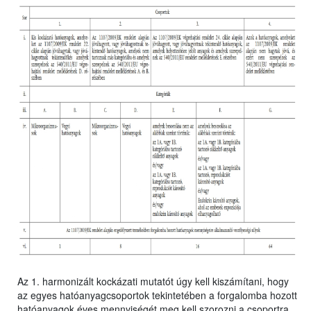
Az 1. harmonizált kockázati mutatót úgy kell kiszámítani, hogy
az egyes hatóanyagcsoportok tekintetében a forgalomba hozott
hatóanyagok éves mennyiségét meg kell szorozni a csoportra