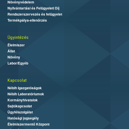
Növényvédelem
Nyilvántartási és Felügyeleti Díj
Rendszerszervezés és felügyelet
Termékpálya-ellenőrzés
Ügyintézés
Élelmiszer
Állat
Növény
Labor/Egyéb
Kapcsolat
Nébih Igazgatóságok
Nébih Laboratóriumok
Kormányhivatalok
Sajtókapcsolat
Ügyfélszolgálat
Hatósági jogsegély
Élelmiszermentő Központ