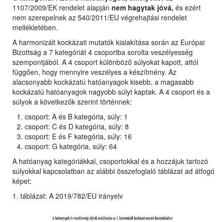
1107/2009/EK rendelet alapján
nem hagytak jóvá,
és ezért
nem szerepelnek az 540/2011/EU végrehajtási rendelet
mellékletében.
A harmonizált kockázati mutatók kialakítása során az Európai
Bizottság a 7 kategóriát 4 csoportba sorolta veszélyesség
szempontjából. A 4 csoport különböző súlyokat kapott, attól
függően, hogy mennyire veszélyes a készítmény. Az
alacsonyabb kockázatú hatóanyagok kisebb, a magasabb
kockázatú hatóanyagok nagyobb súlyt kaptak. A 4 csoport és a
súlyok a következők szerint történnek:
csoport: A és B kategória, súly: 1
csoport: C és D kategória, súly: 8
csoport: E és F kategória, súly: 16
csoport: G kategória, súly: 64
A hatóanyag kategóriákkal, csoportokkal és a hozzájuk tartozó
súlyokkal kapcsolatban az alábbi összefoglaló táblázat ad átfogó
képet:
1. táblázat: A 2019/782/EU irányelv