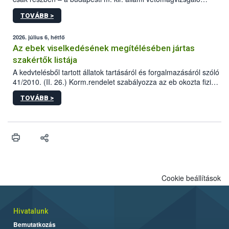
állomás a Kis Rókus utca 15. szám alatti, Czigler Győző által
TOVÁBB >
tervezett új épületébe.
2026. július 6, hétfő
Az ebek viselkedésének megítélésében jártas
szakértők listája
A kedvtelésből tartott állatok tartásáról és forgalmazásáról szóló
41/2010. (II. 26.) Korm.rendelet szabályozza az eb okozta fizikai
sérülés, illetve ennek veszélye keletkezésekor felmerülő
TOVÁBB >
hatósági feladatokat, valamint a veszélyes eb tartását és annak
engedélyezését. Ezen eljárások során szükség esetén be kell
vonni az ebek viselkedésének megítélésében jártas szakértőt.
Cookie beállítások
Hivatalunk
Bemutatkozás