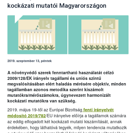
kockázati mutatói Magyarországon
2019. szeptember 13, péntek
A növényvédő szerek fenntartható használatát célzó
2009/128/EK irányelv tagállami és uniós szintű
megvalósításában elért haladás mérésére objektív, minden
tagállamban azonos metodika szerint kiszámolt
mutatókra/mérőszámokra, úgynevezett harmonizált
kockázati mutatókra van szükség.
2019. május 19-től az Európai Bizottság
fenti irányelvét
módosító 2019/782
/EU irányelve előírja a tagállamok számára
az eddig elfogadott két kockázati mutató kiszámítását, annak
érdekében, hogy láthatóvá tegyék, milyen tendencia mutatkozik