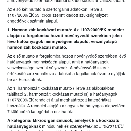
a növényvédő szer használatból fakadó kockázat változásában.
Az első két mutató a szerforgalmi adatokon illetve a
1107/2009/EK 53. cikke szerint kiadott szükséghelyzeti
engedélyek számán alapul.
1. Harmonizált kockázati mutató: Az 1107/2009/EK rendelet
alapján a forgalomba hozott növényvédő szerekben jelen
lévő hatóanyagok mennyiségein alapuló, veszélyalapú
harmonizált kockázati mutató.
Az első mutató a forgalomba hozott növényvédő szerekben lévő
hatóanyagok mennyiségén alapul, amit a hatóanyagok
veszélyessége szerint súlyoznak. A növényvédő szerek
értékesítésére vonatkozó adatokat a tagállamok évente nyújtják
be az Eurostatnak.
Az 1. harmonizált kockázati mutató (illetve az alábbiakban
található 2. harmonizált kockázati mutató is) a hatóanyagok
1107/2009/EK rendelet által meghatározott kategóriákat
használja. A rendelet alapján az egyes hatóanyagok alapvetően
7 különböző kategóriába oszthatók:
A kategória: Mikroorganizmusok, amelyek kis kockázatú
hatóanyagoknak
minősülnek
és szerepelnek az 540/2011/EU