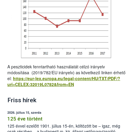
A peszticidek fenntartható használatát célzó irányelv
módosítása (2019/782/EU irányelv) as következő linken érhető
el:
https://eur-lex.europa.eu/legal-content/HU/TXT/PDF/?
uri=CELEX:32019L0782&from=EN
Friss hírek
2026. július 15, szerda
125 éve történt
125 évvel ezelőtt 1901. július 15-én, költözött be – igaz, még
csak részben – a budapesti m. kir. állami vetőmagvizsgáló