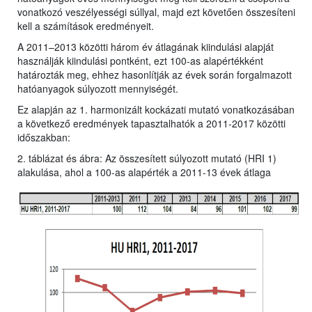
vonatkozó veszélyességi súllyal, majd ezt követően összesíteni
kell a számítások eredményeit.
A 2011–2013 közötti három év átlagának kiindulási alapját
használják kiindulási pontként, ezt 100-as alapértékként
határozták meg, ehhez hasonlítják az évek során forgalmazott
hatóanyagok súlyozott mennyiségét.
Ez alapján az 1. harmonizált kockázati mutató vonatkozásában
a következő eredmények tapasztalhatók a 2011-2017 közötti
időszakban:
2. táblázat és ábra: Az összesített súlyozott mutató (HRI 1)
alakulása, ahol a 100-as alapérték a 2011-13 évek átlaga