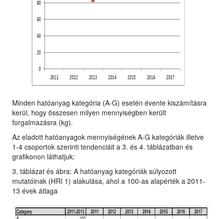
Minden hatóanyag kategória (A-G) esetén évente kiszámításra
kerül, hogy összesen milyen mennyiségben került
forgalmazásra (kg).
Az eladott hatóanyagok mennyiségének A-G kategóriák illetve
1-4 csoportok szerinti tendenciáit a 3. és 4. táblázatban és
grafikonon láthatjuk:
3. táblázat és ábra: A hatóanyag kategóriák súlyozott
mutatóinak (HRI 1) alakulása, ahol a 100-as alapérték a 2011-
13 évek átlaga