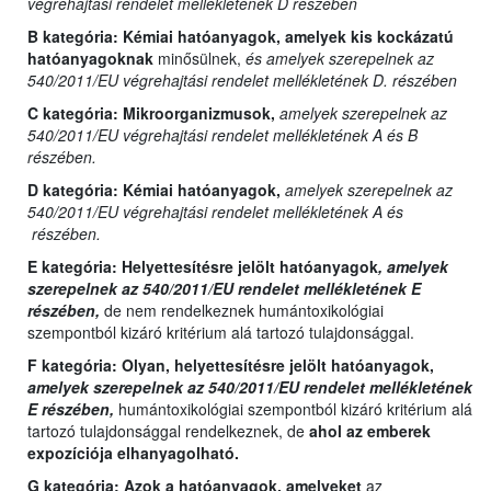
végrehajtási rendelet mellékletének D részében
B kategória:
Kémiai hatóanyagok, amelyek kis kockázatú
hatóanyagoknak
minősülnek,
és amelyek szerepelnek az
540/2011/EU végrehajtási rendelet mellékletének D. részében
C kategória:
Mikroorganizmusok,
amelyek szerepelnek az
540/2011/EU végrehajtási rendelet mellékletének A és B
részében.
D kategória:
Kémiai hatóanyagok,
amelyek szerepelnek az
540/2011/EU végrehajtási rendelet mellékletének A és
részében.
E kategória:
Helyettesítésre jelölt hatóanyagok
, amelyek
szerepelnek az 540/2011/EU rendelet mellékletének E
részében,
de nem rendelkeznek humántoxikológiai
szempontból kizáró kritérium alá tartozó tulajdonsággal.
F kategória: Olyan,
helyettesítésre jelölt hatóanyagok,
amelyek szerepelnek az 540/2011/EU rendelet mellékletének
E részében,
humántoxikológiai szempontból kizáró kritérium alá
tartozó tulajdonsággal rendelkeznek, de
ahol az emberek
expozíciója elhanyagolható.
G kategória:
Azok a hatóanyagok, amelyeket
az