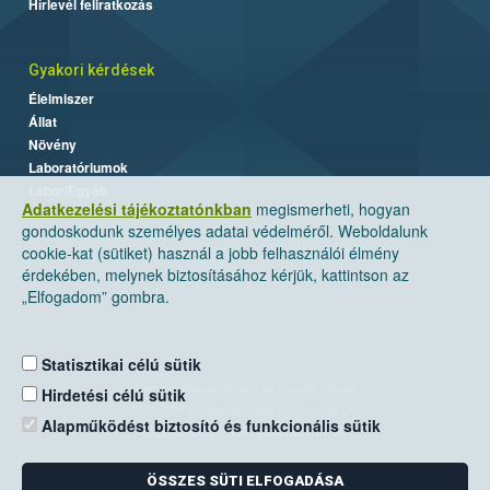
Hírlevél feliratkozás
Gyakori kérdések
Élelmiszer
Állat
Növény
Laboratóriumok
Labor/Egyéb
Adatkezelési tájékoztatónkban
megismerheti, hogyan
gondoskodunk személyes adatai védelméről. Weboldalunk
cookie-kat (sütiket) használ a jobb felhasználói élmény
érdekében, melynek biztosításához kérjük, kattintson az
„Elfogadom” gombra.
Statisztikai célú sütik
Nemzeti Élelmiszerlánc-biztonsági Hivatal
Hirdetési célú sütik
Cím: 1024 Budapest, Keleti Károly utca. 24.
Alapműködést biztosító és funkcionális sütik
Levelezési cím: 1525 Budapest. Pf. 30.
ÖSSZES SÜTI ELFOGADÁSA