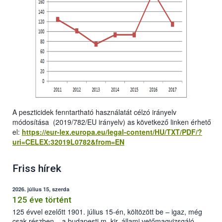
A peszticidek fenntartható használatát célzó irányelv
módosítása (2019/782/EU irányelv) as következő linken érhető
el:
https://eur-lex.europa.eu/legal-content/HU/TXT/PDF/?
uri=CELEX:32019L0782&from=EN
Friss hírek
2026. július 15, szerda
125 éve történt
125 évvel ezelőtt 1901. július 15-én, költözött be – igaz, még
csak részben – a budapesti m. kir. állami vetőmagvizsgáló