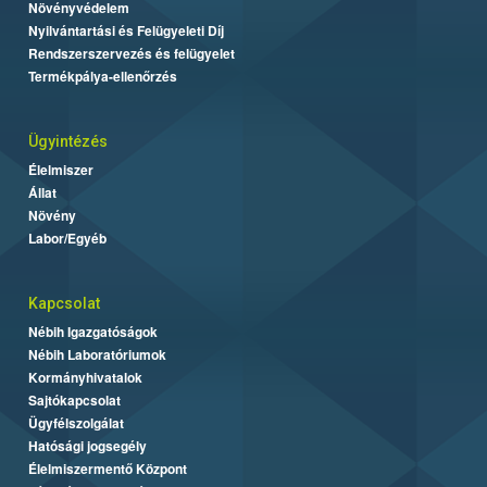
Növényvédelem
Nyilvántartási és Felügyeleti Díj
Rendszerszervezés és felügyelet
Termékpálya-ellenőrzés
Ügyintézés
Élelmiszer
Állat
Növény
Labor/Egyéb
Kapcsolat
Nébih Igazgatóságok
Nébih Laboratóriumok
Kormányhivatalok
Sajtókapcsolat
Ügyfélszolgálat
Hatósági jogsegély
Élelmiszermentő Központ