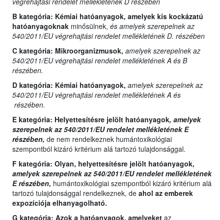
végrehajtási rendelet mellékletének D részében
B kategória:
Kémiai hatóanyagok, amelyek kis kockázatú
hatóanyagoknak
minősülnek,
és amelyek szerepelnek az
540/2011/EU végrehajtási rendelet mellékletének D. részében
C kategória:
Mikroorganizmusok,
amelyek szerepelnek az
540/2011/EU végrehajtási rendelet mellékletének A és B
részében.
D kategória:
Kémiai hatóanyagok,
amelyek szerepelnek az
540/2011/EU végrehajtási rendelet mellékletének A és
részében.
E kategória:
Helyettesítésre jelölt hatóanyagok
, amelyek
szerepelnek az 540/2011/EU rendelet mellékletének E
részében,
de nem rendelkeznek humántoxikológiai
szempontból kizáró kritérium alá tartozó tulajdonsággal.
F kategória: Olyan,
helyettesítésre jelölt hatóanyagok,
amelyek szerepelnek az 540/2011/EU rendelet mellékletének
E részében,
humántoxikológiai szempontból kizáró kritérium alá
tartozó tulajdonsággal rendelkeznek, de
ahol az emberek
expozíciója elhanyagolható.
G kategória:
Azok a hatóanyagok, amelyeket
az