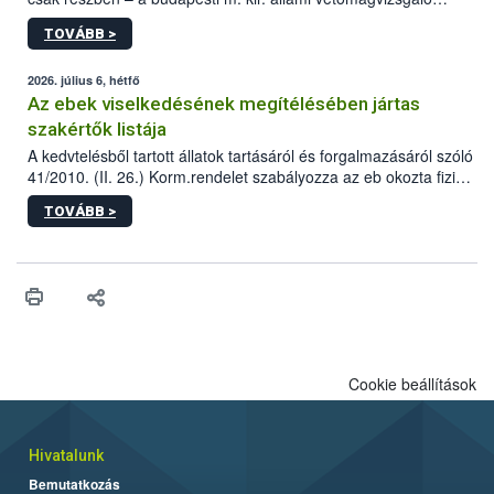
állomás a Kis Rókus utca 15. szám alatti, Czigler Győző által
TOVÁBB >
tervezett új épületébe.
2026. július 6, hétfő
Az ebek viselkedésének megítélésében jártas
szakértők listája
A kedvtelésből tartott állatok tartásáról és forgalmazásáról szóló
41/2010. (II. 26.) Korm.rendelet szabályozza az eb okozta fizikai
sérülés, illetve ennek veszélye keletkezésekor felmerülő
TOVÁBB >
hatósági feladatokat, valamint a veszélyes eb tartását és annak
engedélyezését. Ezen eljárások során szükség esetén be kell
vonni az ebek viselkedésének megítélésében jártas szakértőt.
Cookie beállítások
Hivatalunk
Bemutatkozás