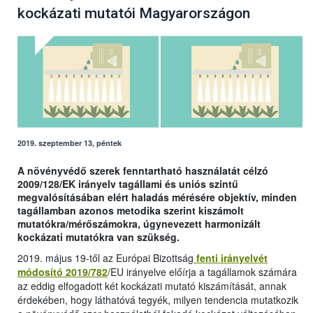
kockázati mutatói Magyarországon
2019. szeptember 13, péntek
A növényvédő szerek fenntartható használatát célzó
2009/128/EK irányelv tagállami és uniós szintű
megvalósításában elért haladás mérésére objektív, minden
tagállamban azonos metodika szerint kiszámolt
mutatókra/mérőszámokra, úgynevezett harmonizált
kockázati mutatókra van szükség.
2019. május 19-től az Európai Bizottság
fenti irányelvét
módosító 2019/782
/EU irányelve előírja a tagállamok számára
az eddig elfogadott két kockázati mutató kiszámítását, annak
érdekében, hogy láthatóvá tegyék, milyen tendencia mutatkozik