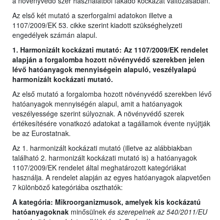
a növényvédő szer használatból fakadó kockázat változásában.
Az első két mutató a szerforgalmi adatokon illetve a
1107/2009/EK 53. cikke szerint kiadott szükséghelyzeti
engedélyek számán alapul.
1. Harmonizált kockázati mutató: Az 1107/2009/EK rendelet
alapján a forgalomba hozott növényvédő szerekben jelen
lévő hatóanyagok mennyiségein alapuló, veszélyalapú
harmonizált kockázati mutató.
Az első mutató a forgalomba hozott növényvédő szerekben lévő
hatóanyagok mennyiségén alapul, amit a hatóanyagok
veszélyessége szerint súlyoznak. A növényvédő szerek
értékesítésére vonatkozó adatokat a tagállamok évente nyújtják
be az Eurostatnak.
Az 1. harmonizált kockázati mutató (illetve az alábbiakban
található 2. harmonizált kockázati mutató is) a hatóanyagok
1107/2009/EK rendelet által meghatározott kategóriákat
használja. A rendelet alapján az egyes hatóanyagok alapvetően
7 különböző kategóriába oszthatók:
A kategória: Mikroorganizmusok, amelyek kis kockázatú
hatóanyagoknak
minősülnek
és szerepelnek az 540/2011/EU