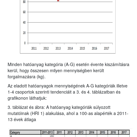
Minden hatóanyag kategória (A-G) esetén évente kiszámításra
kerül, hogy összesen milyen mennyiségben került
forgalmazásra (kg).
Az eladott hatóanyagok mennyiségének A-G kategóriák illetve
1-4 csoportok szerinti tendenciáit a 3. és 4. táblázatban és
grafikonon láthatjuk:
3. táblázat és ábra: A hatóanyag kategóriák súlyozott
mutatóinak (HRI 1) alakulása, ahol a 100-as alapérték a 2011-
13 évek átlaga