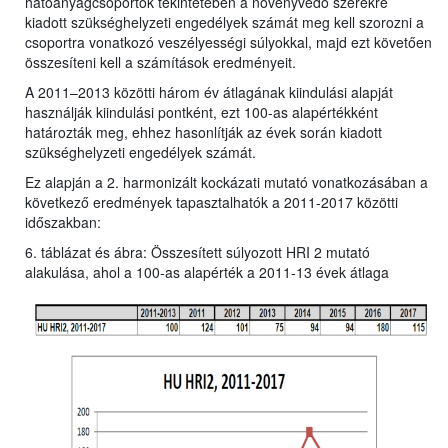
hatóanyagcsoportok tekintetében a növényvédő szerekre
kiadott szükséghelyzeti engedélyek számát meg kell szorozni a
csoportra vonatkozó veszélyességi súlyokkal, majd ezt követően
összesíteni kell a számítások eredményeit.
A 2011–2013 közötti három év átlagának kiindulási alapját
használják kiindulási pontként, ezt 100-as alapértékként
határozták meg, ehhez hasonlítják az évek során kiadott
szükséghelyzeti engedélyek számát.
Ez alapján a 2. harmonizált kockázati mutató vonatkozásában a
következő eredmények tapasztalhatók a 2011-2017 közötti
időszakban:
6. táblázat és ábra: Összesített súlyozott HRI 2 mutató
alakulása, ahol a 100-as alapérték a 2011-13 évek átlaga