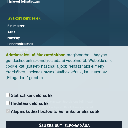
Hírlevél feliratkozás
Gyakori kérdések
Élelmiszer
Állat
Növény
Laboratóriumok
Labor/Egyéb
Adatkezelési tájékoztatónkban
megismerheti, hogyan
gondoskodunk személyes adatai védelméről. Weboldalunk
cookie-kat (sütiket) használ a jobb felhasználói élmény
érdekében, melynek biztosításához kérjük, kattintson az
„Elfogadom” gombra.
Statisztikai célú sütik
Nemzeti Élelmiszerlánc-biztonsági Hivatal
Hirdetési célú sütik
Cím: 1024 Budapest, Keleti Károly utca. 24.
Alapműködést biztosító és funkcionális sütik
Levelezési cím: 1525 Budapest. Pf. 30.
ÖSSZES SÜTI ELFOGADÁSA