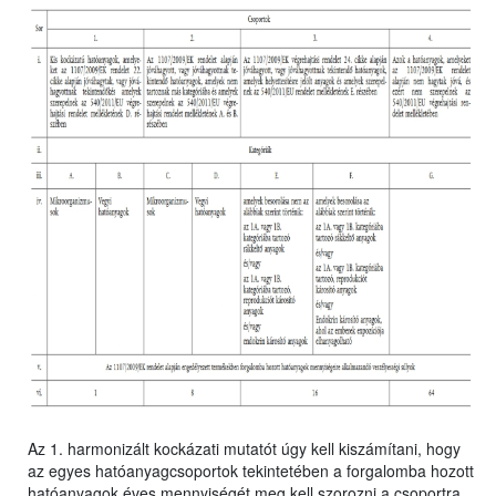
Az 1. harmonizált kockázati mutatót úgy kell kiszámítani, hogy
az egyes hatóanyagcsoportok tekintetében a forgalomba hozott
hatóanyagok éves mennyiségét meg kell szorozni a csoportra