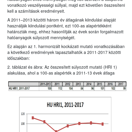
vonatkozó veszélyességi súllyal, majd ezt követően összesíteni
kell a számítások eredményeit.
A 2011–2013 közötti három év átlagának kiindulási alapját
használják kiindulási pontként, ezt 100-as alapértékként
határozták meg, ehhez hasonlítják az évek során forgalmazott
hatóanyagok súlyozott mennyiségét.
Ez alapján az 1. harmonizált kockázati mutató vonatkozásában
a következő eredmények tapasztalhatók a 2011-2017 közötti
időszakban:
2. táblázat és ábra: Az összesített súlyozott mutató (HRI 1)
alakulása, ahol a 100-as alapérték a 2011-13 évek átlaga