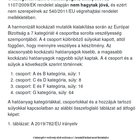
1107/2009/EK rendelet alapján
nem hagytak jóvá,
és ezért
nem szerepelnek az 540/2011/EU végrehajtási rendelet
mellékletében.
A harmonizált kockázati mutatók kialakítása során az Európai
Bizottság a 7 kategóriát 4 csoportba sorolta veszélyesség
szempontjából. A 4 csoport különböző súlyokat kapott, attól
függően, hogy mennyire veszélyes a készítmény. Az
alacsonyabb kockázatú hatóanyagok kisebb, a magasabb
kockázatú hatóanyagok nagyobb súlyt kaptak. A 4 csoport és a
súlyok a következők szerint történnek:
csoport: A és B kategória, súly: 1
csoport: C és D kategória, súly: 8
csoport: E és F kategória, súly: 16
csoport: G kategória, súly: 64
A hatóanyag kategóriákkal, csoportokkal és a hozzájuk tartozó
súlyokkal kapcsolatban az alábbi összefoglaló táblázat ad átfogó
képet:
1. táblázat: A 2019/782/EU irányelv