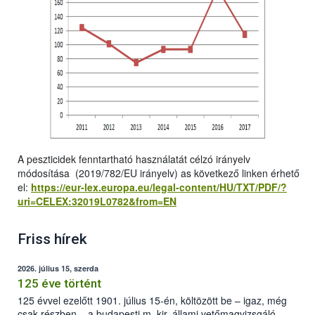
A peszticidek fenntartható használatát célzó irányelv
módosítása (2019/782/EU irányelv) as következő linken érhető
el:
https://eur-lex.europa.eu/legal-content/HU/TXT/PDF/?
uri=CELEX:32019L0782&from=EN
Friss hírek
2026. július 15, szerda
125 éve történt
125 évvel ezelőtt 1901. július 15-én, költözött be – igaz, még
csak részben – a budapesti m. kir. állami vetőmagvizsgáló