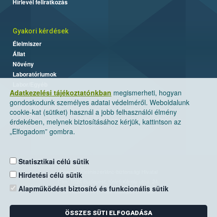
Hírlevél feliratkozás
Gyakori kérdések
Élelmiszer
Állat
Növény
Laboratóriumok
Labor/Egyéb
Adatkezelési tájékoztatónkban
megismerheti, hogyan
gondoskodunk személyes adatai védelméről. Weboldalunk
cookie-kat (sütiket) használ a jobb felhasználói élmény
érdekében, melynek biztosításához kérjük, kattintson az
„Elfogadom” gombra.
Statisztikai célú sütik
Nemzeti Élelmiszerlánc-biztonsági Hivatal
Hirdetési célú sütik
Cím: 1024 Budapest, Keleti Károly utca. 24.
Alapműködést biztosító és funkcionális sütik
Levelezési cím: 1525 Budapest. Pf. 30.
ÖSSZES SÜTI ELFOGADÁSA