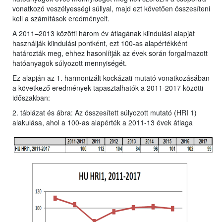
vonatkozó veszélyességi súllyal, majd ezt követően összesíteni
kell a számítások eredményeit.
A 2011–2013 közötti három év átlagának kiindulási alapját
használják kiindulási pontként, ezt 100-as alapértékként
határozták meg, ehhez hasonlítják az évek során forgalmazott
hatóanyagok súlyozott mennyiségét.
Ez alapján az 1. harmonizált kockázati mutató vonatkozásában
a következő eredmények tapasztalhatók a 2011-2017 közötti
időszakban:
2. táblázat és ábra: Az összesített súlyozott mutató (HRI 1)
alakulása, ahol a 100-as alapérték a 2011-13 évek átlaga