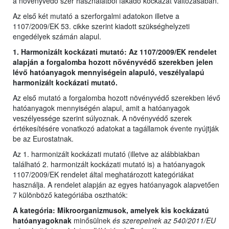
a növényvédő szer használatból fakadó kockázat változásában.
Az első két mutató a szerforgalmi adatokon illetve a
1107/2009/EK 53. cikke szerint kiadott szükséghelyzeti
engedélyek számán alapul.
1. Harmonizált kockázati mutató: Az 1107/2009/EK rendelet
alapján a forgalomba hozott növényvédő szerekben jelen
lévő hatóanyagok mennyiségein alapuló, veszélyalapú
harmonizált kockázati mutató.
Az első mutató a forgalomba hozott növényvédő szerekben lévő
hatóanyagok mennyiségén alapul, amit a hatóanyagok
veszélyessége szerint súlyoznak. A növényvédő szerek
értékesítésére vonatkozó adatokat a tagállamok évente nyújtják
be az Eurostatnak.
Az 1. harmonizált kockázati mutató (illetve az alábbiakban
található 2. harmonizált kockázati mutató is) a hatóanyagok
1107/2009/EK rendelet által meghatározott kategóriákat
használja. A rendelet alapján az egyes hatóanyagok alapvetően
7 különböző kategóriába oszthatók:
A kategória: Mikroorganizmusok, amelyek kis kockázatú
hatóanyagoknak
minősülnek
és szerepelnek az 540/2011/EU