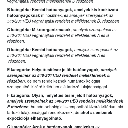
végrehajtási rendelet mellékletének D részében
B kategória:
Kémiai hatóanyagok, amelyek kis kockázatú
hatóanyagoknak
minősülnek,
és amelyek szerepelnek az
540/2011/EU végrehajtási rendelet mellékletének D. részében
C kategória:
Mikroorganizmusok,
amelyek szerepelnek az
540/2011/EU végrehajtási rendelet mellékletének A és B
részében.
D kategória:
Kémiai hatóanyagok,
amelyek szerepelnek az
540/2011/EU végrehajtási rendelet mellékletének A és
részében.
E kategória:
Helyettesítésre jelölt hatóanyagok
, amelyek
szerepelnek az 540/2011/EU rendelet mellékletének E
részében,
de nem rendelkeznek humántoxikológiai
szempontból kizáró kritérium alá tartozó tulajdonsággal.
F kategória: Olyan,
helyettesítésre jelölt hatóanyagok,
amelyek szerepelnek az 540/2011/EU rendelet mellékletének
E részében,
humántoxikológiai szempontból kizáró kritérium alá
tartozó tulajdonsággal rendelkeznek, de
ahol az emberek
expozíciója elhanyagolható.
G kategória:
Azok a hatóanyagok, amelyeket
az