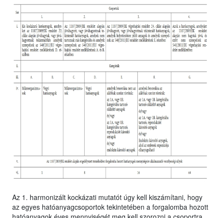
Az 1. harmonizált kockázati mutatót úgy kell kiszámítani, hogy
az egyes hatóanyagcsoportok tekintetében a forgalomba hozott
hatóanyagok éves mennyiségét meg kell szorozni a csoportra