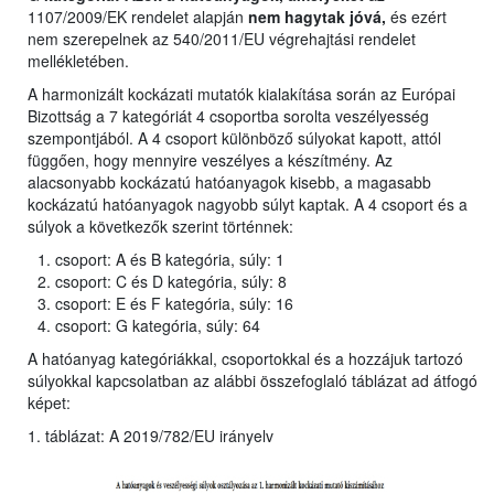
1107/2009/EK rendelet alapján
nem hagytak jóvá,
és ezért
nem szerepelnek az 540/2011/EU végrehajtási rendelet
mellékletében.
A harmonizált kockázati mutatók kialakítása során az Európai
Bizottság a 7 kategóriát 4 csoportba sorolta veszélyesség
szempontjából. A 4 csoport különböző súlyokat kapott, attól
függően, hogy mennyire veszélyes a készítmény. Az
alacsonyabb kockázatú hatóanyagok kisebb, a magasabb
kockázatú hatóanyagok nagyobb súlyt kaptak. A 4 csoport és a
súlyok a következők szerint történnek:
csoport: A és B kategória, súly: 1
csoport: C és D kategória, súly: 8
csoport: E és F kategória, súly: 16
csoport: G kategória, súly: 64
A hatóanyag kategóriákkal, csoportokkal és a hozzájuk tartozó
súlyokkal kapcsolatban az alábbi összefoglaló táblázat ad átfogó
képet:
1. táblázat: A 2019/782/EU irányelv