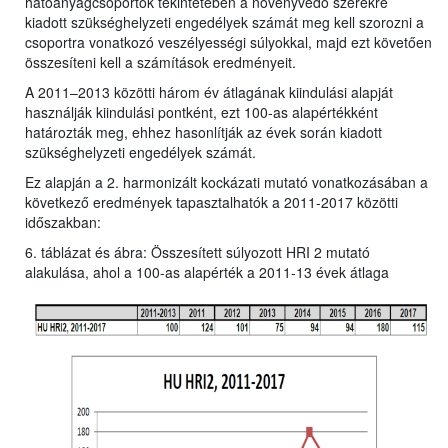
hatóanyagcsoportok tekintetében a növényvédő szerekre
kiadott szükséghelyzeti engedélyek számát meg kell szorozni a
csoportra vonatkozó veszélyességi súlyokkal, majd ezt követően
összesíteni kell a számítások eredményeit.
A 2011–2013 közötti három év átlagának kiindulási alapját
használják kiindulási pontként, ezt 100-as alapértékként
határozták meg, ehhez hasonlítják az évek során kiadott
szükséghelyzeti engedélyek számát.
Ez alapján a 2. harmonizált kockázati mutató vonatkozásában a
következő eredmények tapasztalhatók a 2011-2017 közötti
időszakban:
6. táblázat és ábra: Összesített súlyozott HRI 2 mutató
alakulása, ahol a 100-as alapérték a 2011-13 évek átlaga