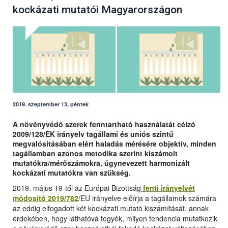
kockázati mutatói Magyarországon
2019. szeptember 13, péntek
A növényvédő szerek fenntartható használatát célzó
2009/128/EK irányelv tagállami és uniós szintű
megvalósításában elért haladás mérésére objektív, minden
tagállamban azonos metodika szerint kiszámolt
mutatókra/mérőszámokra, úgynevezett harmonizált
kockázati mutatókra van szükség.
2019. május 19-től az Európai Bizottság
fenti irányelvét
módosító 2019/782
/EU irányelve előírja a tagállamok számára
az eddig elfogadott két kockázati mutató kiszámítását, annak
érdekében, hogy láthatóvá tegyék, milyen tendencia mutatkozik