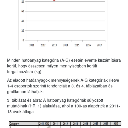
Minden hatóanyag kategória (A-G) esetén évente kiszámításra
kerül, hogy összesen milyen mennyiségben került
forgalmazásra (kg).
Az eladott hatóanyagok mennyiségének A-G kategóriák illetve
1-4 csoportok szerinti tendenciáit a 3. és 4. táblázatban és
grafikonon láthatjuk:
3. táblázat és ábra: A hatóanyag kategóriák súlyozott
mutatóinak (HRI 1) alakulása, ahol a 100-as alapérték a 2011-
13 évek átlaga