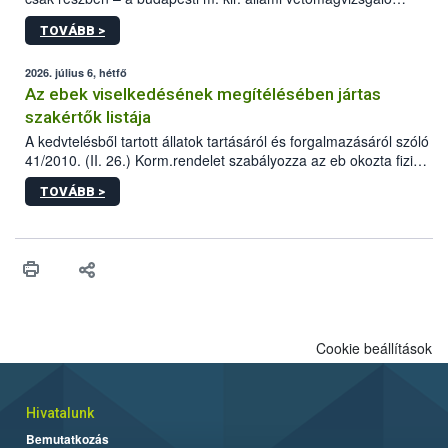
állomás a Kis Rókus utca 15. szám alatti, Czigler Győző által
TOVÁBB >
tervezett új épületébe.
2026. július 6, hétfő
Az ebek viselkedésének megítélésében jártas
szakértők listája
A kedvtelésből tartott állatok tartásáról és forgalmazásáról szóló
41/2010. (II. 26.) Korm.rendelet szabályozza az eb okozta fizikai
sérülés, illetve ennek veszélye keletkezésekor felmerülő
TOVÁBB >
hatósági feladatokat, valamint a veszélyes eb tartását és annak
engedélyezését. Ezen eljárások során szükség esetén be kell
vonni az ebek viselkedésének megítélésében jártas szakértőt.
Cookie beállítások
Hivatalunk
Bemutatkozás