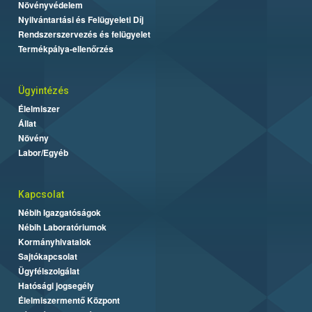
Növényvédelem
Nyilvántartási és Felügyeleti Díj
Rendszerszervezés és felügyelet
Termékpálya-ellenőrzés
Ügyintézés
Élelmiszer
Állat
Növény
Labor/Egyéb
Kapcsolat
Nébih Igazgatóságok
Nébih Laboratóriumok
Kormányhivatalok
Sajtókapcsolat
Ügyfélszolgálat
Hatósági jogsegély
Élelmiszermentő Központ