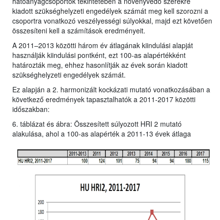
hatóanyagcsoportok tekintetében a növényvédő szerekre
kiadott szükséghelyzeti engedélyek számát meg kell szorozni a
csoportra vonatkozó veszélyességi súlyokkal, majd ezt követően
összesíteni kell a számítások eredményeit.
A 2011–2013 közötti három év átlagának kiindulási alapját
használják kiindulási pontként, ezt 100-as alapértékként
határozták meg, ehhez hasonlítják az évek során kiadott
szükséghelyzeti engedélyek számát.
Ez alapján a 2. harmonizált kockázati mutató vonatkozásában a
következő eredmények tapasztalhatók a 2011-2017 közötti
időszakban:
6. táblázat és ábra: Összesített súlyozott HRI 2 mutató
alakulása, ahol a 100-as alapérték a 2011-13 évek átlaga