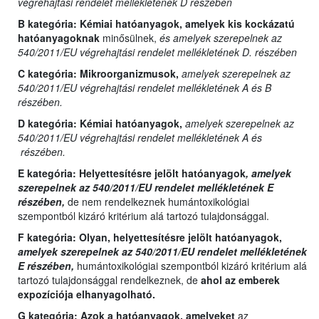
végrehajtási rendelet mellékletének D részében
B kategória:
Kémiai hatóanyagok, amelyek kis kockázatú
hatóanyagoknak
minősülnek,
és amelyek szerepelnek az
540/2011/EU végrehajtási rendelet mellékletének D. részében
C kategória:
Mikroorganizmusok,
amelyek szerepelnek az
540/2011/EU végrehajtási rendelet mellékletének A és B
részében.
D kategória:
Kémiai hatóanyagok,
amelyek szerepelnek az
540/2011/EU végrehajtási rendelet mellékletének A és
részében.
E kategória:
Helyettesítésre jelölt hatóanyagok
, amelyek
szerepelnek az 540/2011/EU rendelet mellékletének E
részében,
de nem rendelkeznek humántoxikológiai
szempontból kizáró kritérium alá tartozó tulajdonsággal.
F kategória: Olyan,
helyettesítésre jelölt hatóanyagok,
amelyek szerepelnek az 540/2011/EU rendelet mellékletének
E részében,
humántoxikológiai szempontból kizáró kritérium alá
tartozó tulajdonsággal rendelkeznek, de
ahol az emberek
expozíciója elhanyagolható.
G kategória:
Azok a hatóanyagok, amelyeket
az