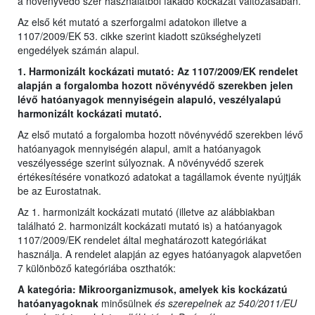
a növényvédő szer használatból fakadó kockázat változásában.
Az első két mutató a szerforgalmi adatokon illetve a
1107/2009/EK 53. cikke szerint kiadott szükséghelyzeti
engedélyek számán alapul.
1. Harmonizált kockázati mutató: Az 1107/2009/EK rendelet
alapján a forgalomba hozott növényvédő szerekben jelen
lévő hatóanyagok mennyiségein alapuló, veszélyalapú
harmonizált kockázati mutató.
Az első mutató a forgalomba hozott növényvédő szerekben lévő
hatóanyagok mennyiségén alapul, amit a hatóanyagok
veszélyessége szerint súlyoznak. A növényvédő szerek
értékesítésére vonatkozó adatokat a tagállamok évente nyújtják
be az Eurostatnak.
Az 1. harmonizált kockázati mutató (illetve az alábbiakban
található 2. harmonizált kockázati mutató is) a hatóanyagok
1107/2009/EK rendelet által meghatározott kategóriákat
használja. A rendelet alapján az egyes hatóanyagok alapvetően
7 különböző kategóriába oszthatók:
A kategória: Mikroorganizmusok, amelyek kis kockázatú
hatóanyagoknak
minősülnek
és szerepelnek az 540/2011/EU