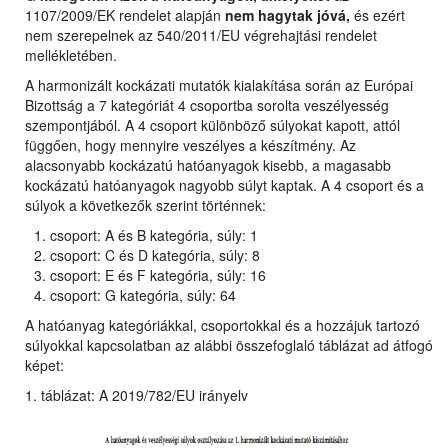
1107/2009/EK rendelet alapján
nem hagytak jóvá,
és ezért
nem szerepelnek az 540/2011/EU végrehajtási rendelet
mellékletében.
A harmonizált kockázati mutatók kialakítása során az Európai
Bizottság a 7 kategóriát 4 csoportba sorolta veszélyesség
szempontjából. A 4 csoport különböző súlyokat kapott, attól
függően, hogy mennyire veszélyes a készítmény. Az
alacsonyabb kockázatú hatóanyagok kisebb, a magasabb
kockázatú hatóanyagok nagyobb súlyt kaptak. A 4 csoport és a
súlyok a következők szerint történnek:
csoport: A és B kategória, súly: 1
csoport: C és D kategória, súly: 8
csoport: E és F kategória, súly: 16
csoport: G kategória, súly: 64
A hatóanyag kategóriákkal, csoportokkal és a hozzájuk tartozó
súlyokkal kapcsolatban az alábbi összefoglaló táblázat ad átfogó
képet:
1. táblázat: A 2019/782/EU irányelv