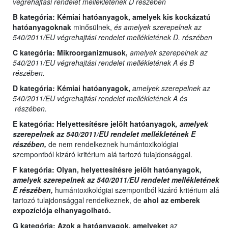
végrehajtási rendelet mellékletének D részében
B kategória:
Kémiai hatóanyagok, amelyek kis kockázatú
hatóanyagoknak
minősülnek,
és amelyek szerepelnek az
540/2011/EU végrehajtási rendelet mellékletének D. részében
C kategória:
Mikroorganizmusok,
amelyek szerepelnek az
540/2011/EU végrehajtási rendelet mellékletének A és B
részében.
D kategória:
Kémiai hatóanyagok,
amelyek szerepelnek az
540/2011/EU végrehajtási rendelet mellékletének A és
részében.
E kategória:
Helyettesítésre jelölt hatóanyagok
, amelyek
szerepelnek az 540/2011/EU rendelet mellékletének E
részében,
de nem rendelkeznek humántoxikológiai
szempontból kizáró kritérium alá tartozó tulajdonsággal.
F kategória: Olyan,
helyettesítésre jelölt hatóanyagok,
amelyek szerepelnek az 540/2011/EU rendelet mellékletének
E részében,
humántoxikológiai szempontból kizáró kritérium alá
tartozó tulajdonsággal rendelkeznek, de
ahol az emberek
expozíciója elhanyagolható.
G kategória:
Azok a hatóanyagok, amelyeket
az