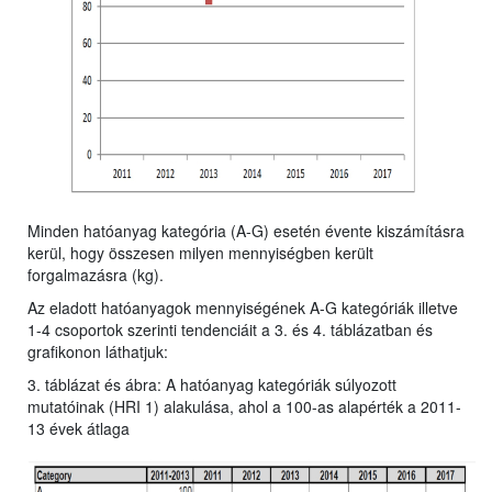
Minden hatóanyag kategória (A-G) esetén évente kiszámításra
kerül, hogy összesen milyen mennyiségben került
forgalmazásra (kg).
Az eladott hatóanyagok mennyiségének A-G kategóriák illetve
1-4 csoportok szerinti tendenciáit a 3. és 4. táblázatban és
grafikonon láthatjuk:
3. táblázat és ábra: A hatóanyag kategóriák súlyozott
mutatóinak (HRI 1) alakulása, ahol a 100-as alapérték a 2011-
13 évek átlaga