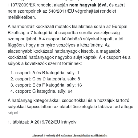
1107/2009/EK rendelet alapján
nem hagytak jóvá,
és ezért
nem szerepelnek az 540/2011/EU végrehajtási rendelet
mellékletében.
A harmonizált kockázati mutatók kialakítása során az Európai
Bizottság a 7 kategóriát 4 csoportba sorolta veszélyesség
szempontjából. A 4 csoport különböző súlyokat kapott, attól
függően, hogy mennyire veszélyes a készítmény. Az
alacsonyabb kockázatú hatóanyagok kisebb, a magasabb
kockázatú hatóanyagok nagyobb súlyt kaptak. A 4 csoport és a
súlyok a következők szerint történnek:
csoport: A és B kategória, súly: 1
csoport: C és D kategória, súly: 8
csoport: E és F kategória, súly: 16
csoport: G kategória, súly: 64
A hatóanyag kategóriákkal, csoportokkal és a hozzájuk tartozó
súlyokkal kapcsolatban az alábbi összefoglaló táblázat ad átfogó
képet:
1. táblázat: A 2019/782/EU irányelv