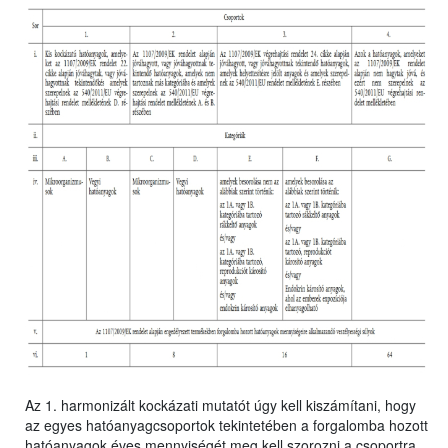
Az 1. harmonizált kockázati mutatót úgy kell kiszámítani, hogy
az egyes hatóanyagcsoportok tekintetében a forgalomba hozott
hatóanyagok éves mennyiségét meg kell szorozni a csoportra