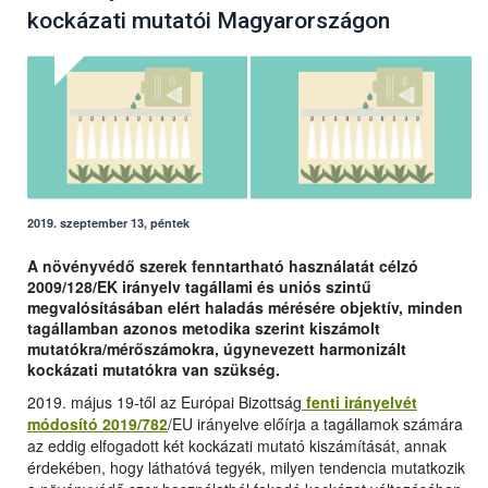
kockázati mutatói Magyarországon
2019. szeptember 13, péntek
A növényvédő szerek fenntartható használatát célzó
2009/128/EK irányelv tagállami és uniós szintű
megvalósításában elért haladás mérésére objektív, minden
tagállamban azonos metodika szerint kiszámolt
mutatókra/mérőszámokra, úgynevezett harmonizált
kockázati mutatókra van szükség.
2019. május 19-től az Európai Bizottság
fenti irányelvét
módosító 2019/782
/EU irányelve előírja a tagállamok számára
az eddig elfogadott két kockázati mutató kiszámítását, annak
érdekében, hogy láthatóvá tegyék, milyen tendencia mutatkozik