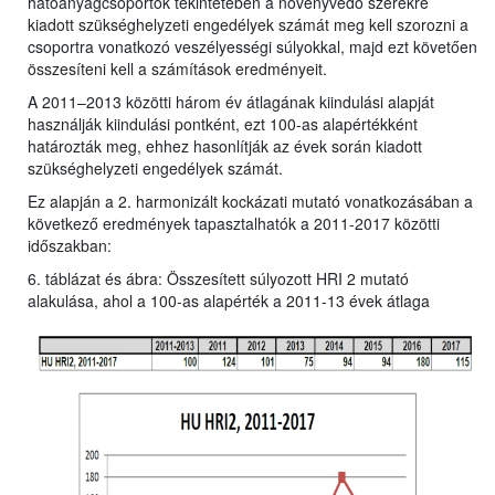
hatóanyagcsoportok tekintetében a növényvédő szerekre
kiadott szükséghelyzeti engedélyek számát meg kell szorozni a
csoportra vonatkozó veszélyességi súlyokkal, majd ezt követően
összesíteni kell a számítások eredményeit.
A 2011–2013 közötti három év átlagának kiindulási alapját
használják kiindulási pontként, ezt 100-as alapértékként
határozták meg, ehhez hasonlítják az évek során kiadott
szükséghelyzeti engedélyek számát.
Ez alapján a 2. harmonizált kockázati mutató vonatkozásában a
következő eredmények tapasztalhatók a 2011-2017 közötti
időszakban:
6. táblázat és ábra: Összesített súlyozott HRI 2 mutató
alakulása, ahol a 100-as alapérték a 2011-13 évek átlaga