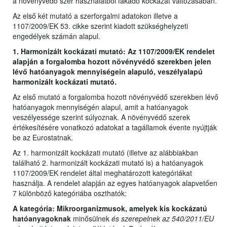
a növényvédő szer használatból fakadó kockázat változásában.
Az első két mutató a szerforgalmi adatokon illetve a
1107/2009/EK 53. cikke szerint kiadott szükséghelyzeti
engedélyek számán alapul.
1. Harmonizált kockázati mutató: Az 1107/2009/EK rendelet
alapján a forgalomba hozott növényvédő szerekben jelen
lévő hatóanyagok mennyiségein alapuló, veszélyalapú
harmonizált kockázati mutató.
Az első mutató a forgalomba hozott növényvédő szerekben lévő
hatóanyagok mennyiségén alapul, amit a hatóanyagok
veszélyessége szerint súlyoznak. A növényvédő szerek
értékesítésére vonatkozó adatokat a tagállamok évente nyújtják
be az Eurostatnak.
Az 1. harmonizált kockázati mutató (illetve az alábbiakban
található 2. harmonizált kockázati mutató is) a hatóanyagok
1107/2009/EK rendelet által meghatározott kategóriákat
használja. A rendelet alapján az egyes hatóanyagok alapvetően
7 különböző kategóriába oszthatók:
A kategória: Mikroorganizmusok, amelyek kis kockázatú
hatóanyagoknak
minősülnek
és szerepelnek az 540/2011/EU