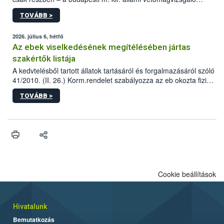
állomás a Kis Rókus utca 15. szám alatti, Czigler Győző által
TOVÁBB >
tervezett új épületébe.
2026. július 6, hétfő
Az ebek viselkedésének megítélésében jártas
szakértők listája
A kedvtelésből tartott állatok tartásáról és forgalmazásáról szóló
41/2010. (II. 26.) Korm.rendelet szabályozza az eb okozta fizikai
sérülés, illetve ennek veszélye keletkezésekor felmerülő
TOVÁBB >
hatósági feladatokat, valamint a veszélyes eb tartását és annak
engedélyezését. Ezen eljárások során szükség esetén be kell
vonni az ebek viselkedésének megítélésében jártas szakértőt.
Cookie beállítások
Hivatalunk
Bemutatkozás