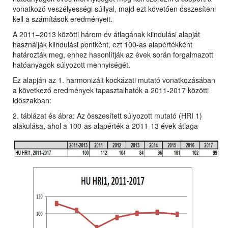
vonatkozó veszélyességi súllyal, majd ezt követően összesíteni
kell a számítások eredményeit.
A 2011–2013 közötti három év átlagának kiindulási alapját
használják kiindulási pontként, ezt 100-as alapértékként
határozták meg, ehhez hasonlítják az évek során forgalmazott
hatóanyagok súlyozott mennyiségét.
Ez alapján az 1. harmonizált kockázati mutató vonatkozásában
a következő eredmények tapasztalhatók a 2011-2017 közötti
időszakban:
2. táblázat és ábra: Az összesített súlyozott mutató (HRI 1)
alakulása, ahol a 100-as alapérték a 2011-13 évek átlaga