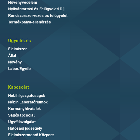
Növényvédelem
Nyilvántartási és Felügyeleti Díj
Rendszerszervezés és felügyelet
Termékpálya-ellenőrzés
Ügyintézés
Élelmiszer
Állat
Növény
Labor/Egyéb
Kapcsolat
Nébih Igazgatóságok
Nébih Laboratóriumok
Kormányhivatalok
Sajtókapcsolat
Ügyfélszolgálat
Hatósági jogsegély
Élelmiszermentő Központ