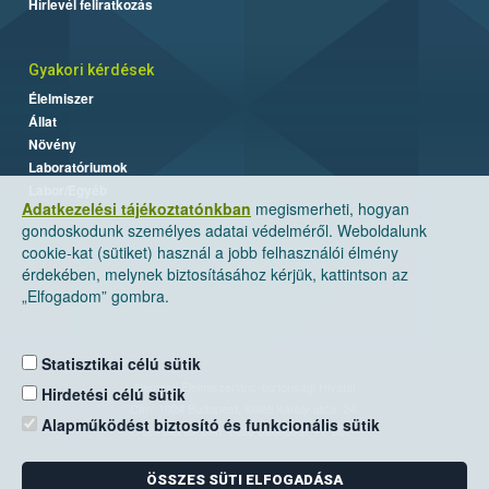
Hírlevél feliratkozás
Gyakori kérdések
Élelmiszer
Állat
Növény
Laboratóriumok
Labor/Egyéb
Adatkezelési tájékoztatónkban
megismerheti, hogyan
gondoskodunk személyes adatai védelméről. Weboldalunk
cookie-kat (sütiket) használ a jobb felhasználói élmény
érdekében, melynek biztosításához kérjük, kattintson az
„Elfogadom” gombra.
Statisztikai célú sütik
Nemzeti Élelmiszerlánc-biztonsági Hivatal
Hirdetési célú sütik
Cím: 1024 Budapest, Keleti Károly utca. 24.
Alapműködést biztosító és funkcionális sütik
Levelezési cím: 1525 Budapest. Pf. 30.
ÖSSZES SÜTI ELFOGADÁSA