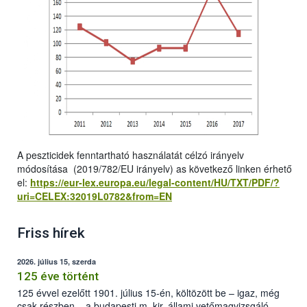
A peszticidek fenntartható használatát célzó irányelv
módosítása (2019/782/EU irányelv) as következő linken érhető
el:
https://eur-lex.europa.eu/legal-content/HU/TXT/PDF/?
uri=CELEX:32019L0782&from=EN
Friss hírek
2026. július 15, szerda
125 éve történt
125 évvel ezelőtt 1901. július 15-én, költözött be – igaz, még
csak részben – a budapesti m. kir. állami vetőmagvizsgáló