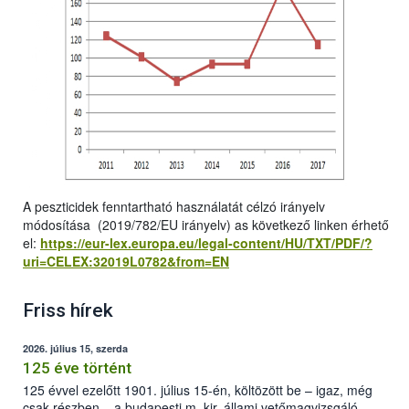
A peszticidek fenntartható használatát célzó irányelv
módosítása (2019/782/EU irányelv) as következő linken érhető
el:
https://eur-lex.europa.eu/legal-content/HU/TXT/PDF/?
uri=CELEX:32019L0782&from=EN
Friss hírek
2026. július 15, szerda
125 éve történt
125 évvel ezelőtt 1901. július 15-én, költözött be – igaz, még
csak részben – a budapesti m. kir. állami vetőmagvizsgáló