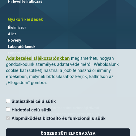
Hírlevél feliratkozás
Gyakori kérdések
Élelmiszer
Állat
Növény
Laboratóriumok
Labor/Egyéb
Adatkezelési tájékoztatónkban
megismerheti, hogyan
gondoskodunk személyes adatai védelméről. Weboldalunk
cookie-kat (sütiket) használ a jobb felhasználói élmény
érdekében, melynek biztosításához kérjük, kattintson az
„Elfogadom” gombra.
Statisztikai célú sütik
Nemzeti Élelmiszerlánc-biztonsági Hivatal
Hirdetési célú sütik
Cím: 1024 Budapest, Keleti Károly utca. 24.
Alapműködést biztosító és funkcionális sütik
Levelezési cím: 1525 Budapest. Pf. 30.
ÖSSZES SÜTI ELFOGADÁSA