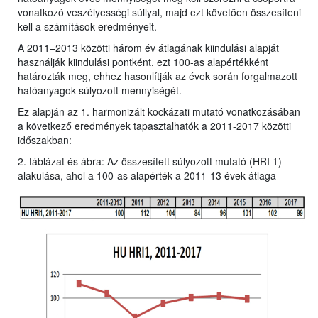
vonatkozó veszélyességi súllyal, majd ezt követően összesíteni
kell a számítások eredményeit.
A 2011–2013 közötti három év átlagának kiindulási alapját
használják kiindulási pontként, ezt 100-as alapértékként
határozták meg, ehhez hasonlítják az évek során forgalmazott
hatóanyagok súlyozott mennyiségét.
Ez alapján az 1. harmonizált kockázati mutató vonatkozásában
a következő eredmények tapasztalhatók a 2011-2017 közötti
időszakban:
2. táblázat és ábra: Az összesített súlyozott mutató (HRI 1)
alakulása, ahol a 100-as alapérték a 2011-13 évek átlaga