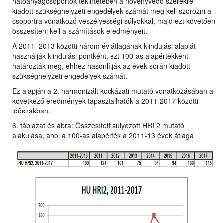
hatóanyagcsoportok tekintetében a növényvédő szerekre
kiadott szükséghelyzeti engedélyek számát meg kell szorozni a
csoportra vonatkozó veszélyességi súlyokkal, majd ezt követően
összesíteni kell a számítások eredményeit.
A 2011–2013 közötti három év átlagának kiindulási alapját
használják kiindulási pontként, ezt 100-as alapértékként
határozták meg, ehhez hasonlítják az évek során kiadott
szükséghelyzeti engedélyek számát.
Ez alapján a 2. harmonizált kockázati mutató vonatkozásában a
következő eredmények tapasztalhatók a 2011-2017 közötti
időszakban:
6. táblázat és ábra: Összesített súlyozott HRI 2 mutató
alakulása, ahol a 100-as alapérték a 2011-13 évek átlaga