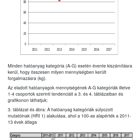
Minden hatóanyag kategória (A-G) esetén évente kiszámításra
kerül, hogy összesen milyen mennyiségben került
forgalmazásra (kg).
Az eladott hatóanyagok mennyiségének A-G kategóriák illetve
1-4 csoportok szerinti tendenciáit a 3. és 4. táblázatban és
grafikonon láthatjuk:
3. táblázat és ábra: A hatóanyag kategóriák súlyozott
mutatóinak (HRI 1) alakulása, ahol a 100-as alapérték a 2011-
13 évek átlaga