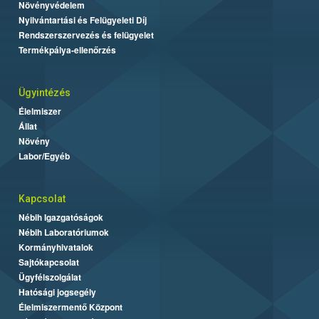
Növényvédelem
Nyilvántartási és Felügyeleti Díj
Rendszerszervezés és felügyelet
Termékpálya-ellenőrzés
Ügyintézés
Élelmiszer
Állat
Növény
Labor/Egyéb
Kapcsolat
Nébih Igazgatóságok
Nébih Laboratóriumok
Kormányhivatalok
Sajtókapcsolat
Ügyfélszolgálat
Hatósági jogsegély
Élelmiszermentő Központ