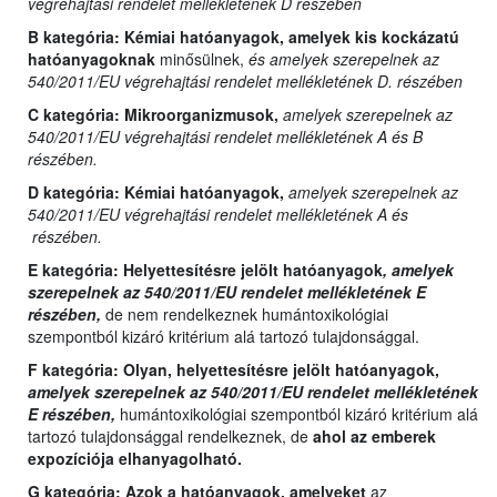
végrehajtási rendelet mellékletének D részében
B kategória:
Kémiai hatóanyagok, amelyek kis kockázatú
hatóanyagoknak
minősülnek,
és amelyek szerepelnek az
540/2011/EU végrehajtási rendelet mellékletének D. részében
C kategória:
Mikroorganizmusok,
amelyek szerepelnek az
540/2011/EU végrehajtási rendelet mellékletének A és B
részében.
D kategória:
Kémiai hatóanyagok,
amelyek szerepelnek az
540/2011/EU végrehajtási rendelet mellékletének A és
részében.
E kategória:
Helyettesítésre jelölt hatóanyagok
, amelyek
szerepelnek az 540/2011/EU rendelet mellékletének E
részében,
de nem rendelkeznek humántoxikológiai
szempontból kizáró kritérium alá tartozó tulajdonsággal.
F kategória: Olyan,
helyettesítésre jelölt hatóanyagok,
amelyek szerepelnek az 540/2011/EU rendelet mellékletének
E részében,
humántoxikológiai szempontból kizáró kritérium alá
tartozó tulajdonsággal rendelkeznek, de
ahol az emberek
expozíciója elhanyagolható.
G kategória:
Azok a hatóanyagok, amelyeket
az