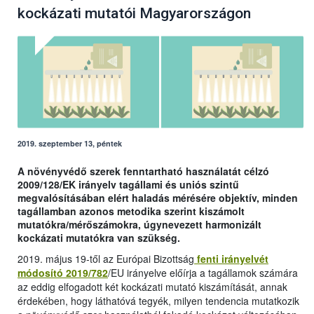
kockázati mutatói Magyarországon
2019. szeptember 13, péntek
A növényvédő szerek fenntartható használatát célzó
2009/128/EK irányelv tagállami és uniós szintű
megvalósításában elért haladás mérésére objektív, minden
tagállamban azonos metodika szerint kiszámolt
mutatókra/mérőszámokra, úgynevezett harmonizált
kockázati mutatókra van szükség.
2019. május 19-től az Európai Bizottság
fenti irányelvét
módosító 2019/782
/EU irányelve előírja a tagállamok számára
az eddig elfogadott két kockázati mutató kiszámítását, annak
érdekében, hogy láthatóvá tegyék, milyen tendencia mutatkozik