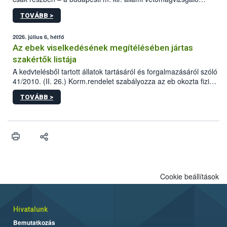
állomás a Kis Rókus utca 15. szám alatti, Czigler Győző által
TOVÁBB >
tervezett új épületébe.
2026. július 6, hétfő
Az ebek viselkedésének megítélésében jártas
szakértők listája
A kedvtelésből tartott állatok tartásáról és forgalmazásáról szóló
41/2010. (II. 26.) Korm.rendelet szabályozza az eb okozta fizikai
sérülés, illetve ennek veszélye keletkezésekor felmerülő
TOVÁBB >
hatósági feladatokat, valamint a veszélyes eb tartását és annak
engedélyezését. Ezen eljárások során szükség esetén be kell
vonni az ebek viselkedésének megítélésében jártas szakértőt.
Cookie beállítások
Hivatalunk
Bemutatkozás