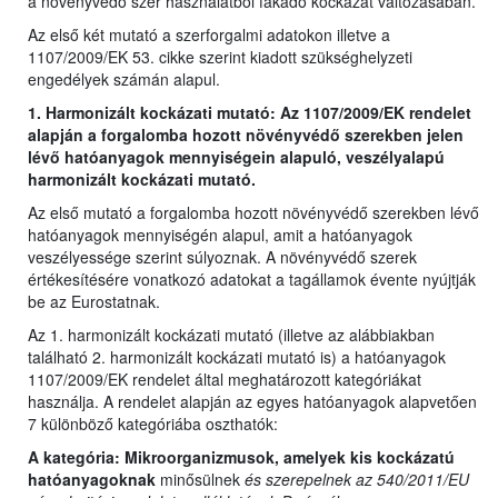
a növényvédő szer használatból fakadó kockázat változásában.
Az első két mutató a szerforgalmi adatokon illetve a
1107/2009/EK 53. cikke szerint kiadott szükséghelyzeti
engedélyek számán alapul.
1. Harmonizált kockázati mutató: Az 1107/2009/EK rendelet
alapján a forgalomba hozott növényvédő szerekben jelen
lévő hatóanyagok mennyiségein alapuló, veszélyalapú
harmonizált kockázati mutató.
Az első mutató a forgalomba hozott növényvédő szerekben lévő
hatóanyagok mennyiségén alapul, amit a hatóanyagok
veszélyessége szerint súlyoznak. A növényvédő szerek
értékesítésére vonatkozó adatokat a tagállamok évente nyújtják
be az Eurostatnak.
Az 1. harmonizált kockázati mutató (illetve az alábbiakban
található 2. harmonizált kockázati mutató is) a hatóanyagok
1107/2009/EK rendelet által meghatározott kategóriákat
használja. A rendelet alapján az egyes hatóanyagok alapvetően
7 különböző kategóriába oszthatók:
A kategória: Mikroorganizmusok, amelyek kis kockázatú
hatóanyagoknak
minősülnek
és szerepelnek az 540/2011/EU