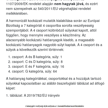
1107/2009/EK rendelet alapján
nem hagytak jóvá,
és ezért
nem szerepelnek az 540/2011/EU végrehajtási rendelet
mellékletében.
A harmonizált kockázati mutatók kialakítása során az Európai
Bizottság a 7 kategóriát 4 csoportba sorolta veszélyesség
szempontjából. A 4 csoport különböző súlyokat kapott, attól
függően, hogy mennyire veszélyes a készítmény. Az
alacsonyabb kockázatú hatóanyagok kisebb, a magasabb
kockázatú hatóanyagok nagyobb súlyt kaptak. A 4 csoport és a
súlyok a következők szerint történnek:
csoport: A és B kategória, súly: 1
csoport: C és D kategória, súly: 8
csoport: E és F kategória, súly: 16
csoport: G kategória, súly: 64
A hatóanyag kategóriákkal, csoportokkal és a hozzájuk tartozó
súlyokkal kapcsolatban az alábbi összefoglaló táblázat ad átfogó
képet:
1. táblázat: A 2019/782/EU irányelv