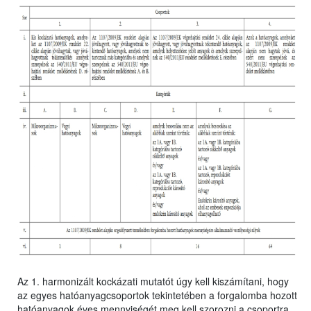
Az 1. harmonizált kockázati mutatót úgy kell kiszámítani, hogy
az egyes hatóanyagcsoportok tekintetében a forgalomba hozott
hatóanyagok éves mennyiségét meg kell szorozni a csoportra