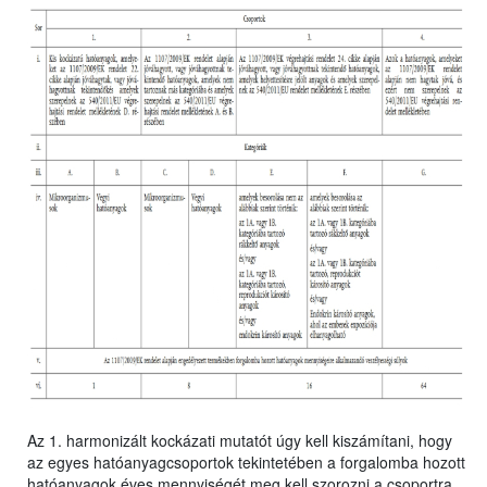
Az 1. harmonizált kockázati mutatót úgy kell kiszámítani, hogy
az egyes hatóanyagcsoportok tekintetében a forgalomba hozott
hatóanyagok éves mennyiségét meg kell szorozni a csoportra