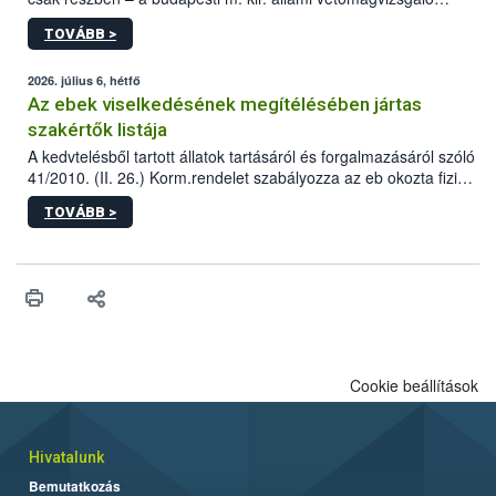
állomás a Kis Rókus utca 15. szám alatti, Czigler Győző által
TOVÁBB >
tervezett új épületébe.
2026. július 6, hétfő
Az ebek viselkedésének megítélésében jártas
szakértők listája
A kedvtelésből tartott állatok tartásáról és forgalmazásáról szóló
41/2010. (II. 26.) Korm.rendelet szabályozza az eb okozta fizikai
sérülés, illetve ennek veszélye keletkezésekor felmerülő
TOVÁBB >
hatósági feladatokat, valamint a veszélyes eb tartását és annak
engedélyezését. Ezen eljárások során szükség esetén be kell
vonni az ebek viselkedésének megítélésében jártas szakértőt.
Cookie beállítások
Hivatalunk
Bemutatkozás