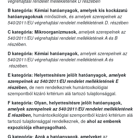
végrehajtási rendelet mellékletének D részében
B kategória:
Kémiai hatóanyagok, amelyek kis kockázatú
hatóanyagoknak
minősülnek,
és amelyek szerepelnek az
540/2011/EU végrehajtási rendelet mellékletének D. részében
C kategória:
Mikroorganizmusok,
amelyek szerepelnek az
540/2011/EU végrehajtási rendelet mellékletének A és B
részében.
D kategória:
Kémiai hatóanyagok,
amelyek szerepelnek az
540/2011/EU végrehajtási rendelet mellékletének A és
részében.
E kategória:
Helyettesítésre jelölt hatóanyagok
, amelyek
szerepelnek az 540/2011/EU rendelet mellékletének E
részében,
de nem rendelkeznek humántoxikológiai
szempontból kizáró kritérium alá tartozó tulajdonsággal.
F kategória: Olyan,
helyettesítésre jelölt hatóanyagok,
amelyek szerepelnek az 540/2011/EU rendelet mellékletének
E részében,
humántoxikológiai szempontból kizáró kritérium alá
tartozó tulajdonsággal rendelkeznek, de
ahol az emberek
expozíciója elhanyagolható.
G kategória:
Azok a hatóanyagok, amelyeket
az