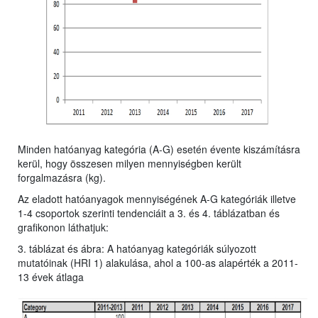
Minden hatóanyag kategória (A-G) esetén évente kiszámításra
kerül, hogy összesen milyen mennyiségben került
forgalmazásra (kg).
Az eladott hatóanyagok mennyiségének A-G kategóriák illetve
1-4 csoportok szerinti tendenciáit a 3. és 4. táblázatban és
grafikonon láthatjuk:
3. táblázat és ábra: A hatóanyag kategóriák súlyozott
mutatóinak (HRI 1) alakulása, ahol a 100-as alapérték a 2011-
13 évek átlaga