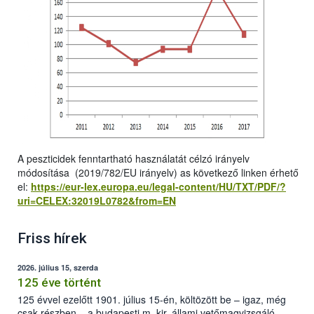
A peszticidek fenntartható használatát célzó irányelv
módosítása (2019/782/EU irányelv) as következő linken érhető
el:
https://eur-lex.europa.eu/legal-content/HU/TXT/PDF/?
uri=CELEX:32019L0782&from=EN
Friss hírek
2026. július 15, szerda
125 éve történt
125 évvel ezelőtt 1901. július 15-én, költözött be – igaz, még
csak részben – a budapesti m. kir. állami vetőmagvizsgáló