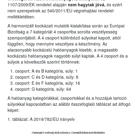
1107/2009/EK rendelet alapján
nem hagytak jóvá,
és ezért
nem szerepelnek az 540/2011/EU végrehajtási rendelet
mellékletében.
A harmonizált kockázati mutatók kialakítása során az Európai
Bizottság a 7 kategóriát 4 csoportba sorolta veszélyesség
szempontjából. A 4 csoport különböző súlyokat kapott, attól
függően, hogy mennyire veszélyes a készítmény. Az
alacsonyabb kockázatú hatóanyagok kisebb, a magasabb
kockázatú hatóanyagok nagyobb súlyt kaptak. A 4 csoport és a
súlyok a következők szerint történnek:
csoport: A és B kategória, súly: 1
csoport: C és D kategória, súly: 8
csoport: E és F kategória, súly: 16
csoport: G kategória, súly: 64
A hatóanyag kategóriákkal, csoportokkal és a hozzájuk tartozó
súlyokkal kapcsolatban az alábbi összefoglaló táblázat ad átfogó
képet:
1. táblázat: A 2019/782/EU irányelv