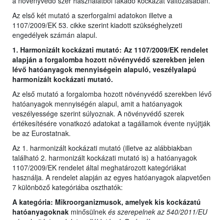
a növényvédő szer használatból fakadó kockázat változásában.
Az első két mutató a szerforgalmi adatokon illetve a
1107/2009/EK 53. cikke szerint kiadott szükséghelyzeti
engedélyek számán alapul.
1. Harmonizált kockázati mutató: Az 1107/2009/EK rendelet
alapján a forgalomba hozott növényvédő szerekben jelen
lévő hatóanyagok mennyiségein alapuló, veszélyalapú
harmonizált kockázati mutató.
Az első mutató a forgalomba hozott növényvédő szerekben lévő
hatóanyagok mennyiségén alapul, amit a hatóanyagok
veszélyessége szerint súlyoznak. A növényvédő szerek
értékesítésére vonatkozó adatokat a tagállamok évente nyújtják
be az Eurostatnak.
Az 1. harmonizált kockázati mutató (illetve az alábbiakban
található 2. harmonizált kockázati mutató is) a hatóanyagok
1107/2009/EK rendelet által meghatározott kategóriákat
használja. A rendelet alapján az egyes hatóanyagok alapvetően
7 különböző kategóriába oszthatók:
A kategória: Mikroorganizmusok, amelyek kis kockázatú
hatóanyagoknak
minősülnek
és szerepelnek az 540/2011/EU