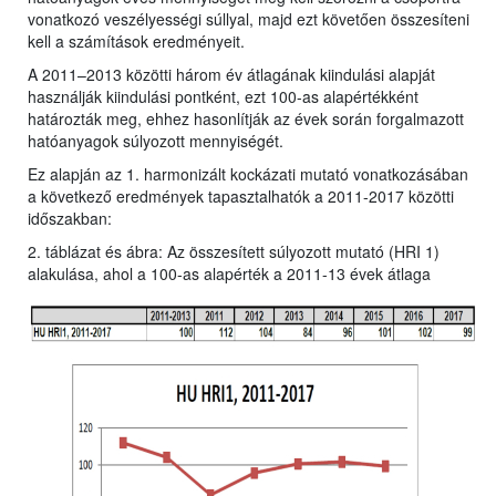
vonatkozó veszélyességi súllyal, majd ezt követően összesíteni
kell a számítások eredményeit.
A 2011–2013 közötti három év átlagának kiindulási alapját
használják kiindulási pontként, ezt 100-as alapértékként
határozták meg, ehhez hasonlítják az évek során forgalmazott
hatóanyagok súlyozott mennyiségét.
Ez alapján az 1. harmonizált kockázati mutató vonatkozásában
a következő eredmények tapasztalhatók a 2011-2017 közötti
időszakban:
2. táblázat és ábra: Az összesített súlyozott mutató (HRI 1)
alakulása, ahol a 100-as alapérték a 2011-13 évek átlaga