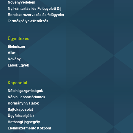
Növényvédelem
Nyilvántartási és Felügyeleti Díj
Rendszerszervezés és felügyelet
Termékpálya-ellenőrzés
Ügyintézés
Élelmiszer
Állat
Növény
Labor/Egyéb
Kapcsolat
Nébih Igazgatóságok
Nébih Laboratóriumok
Kormányhivatalok
Sajtókapcsolat
Ügyfélszolgálat
Hatósági jogsegély
Élelmiszermentő Központ