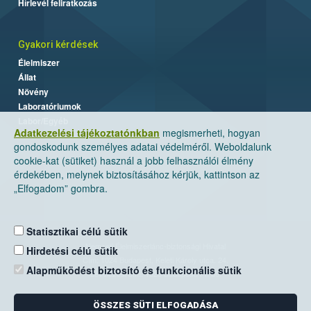
Hírlevél feliratkozás
Gyakori kérdések
Élelmiszer
Állat
Növény
Laboratóriumok
Labor/Egyéb
Adatkezelési tájékoztatónkban
megismerheti, hogyan
gondoskodunk személyes adatai védelméről. Weboldalunk
cookie-kat (sütiket) használ a jobb felhasználói élmény
érdekében, melynek biztosításához kérjük, kattintson az
„Elfogadom” gombra.
Statisztikai célú sütik
Nemzeti Élelmiszerlánc-biztonsági Hivatal
Hirdetési célú sütik
Cím: 1024 Budapest, Keleti Károly utca. 24.
Alapműködést biztosító és funkcionális sütik
Levelezési cím: 1525 Budapest. Pf. 30.
ÖSSZES SÜTI ELFOGADÁSA