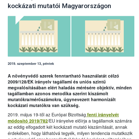
kockázati mutatói Magyarországon
2019. szeptember 13, péntek
A növényvédő szerek fenntartható használatát célzó
2009/128/EK irányelv tagállami és uniós szintű
megvalósításában elért haladás mérésére objektív, minden
tagállamban azonos metodika szerint kiszámolt
mutatókra/mérőszámokra, úgynevezett harmonizált
kockázati mutatókra van szükség.
2019. május 19-től az Európai Bizottság
fenti irányelvét
módosító 2019/782
/EU irányelve előírja a tagállamok számára
az eddig elfogadott két kockázati mutató kiszámítását, annak
érdekében, hogy láthatóvá tegyék, milyen tendencia mutatkozik