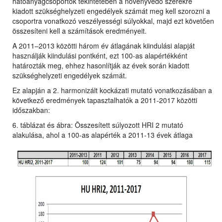
hatóanyagcsoportok tekintetében a növényvédő szerekre
kiadott szükséghelyzeti engedélyek számát meg kell szorozni a
csoportra vonatkozó veszélyességi súlyokkal, majd ezt követően
összesíteni kell a számítások eredményeit.
A 2011–2013 közötti három év átlagának kiindulási alapját
használják kiindulási pontként, ezt 100-as alapértékként
határozták meg, ehhez hasonlítják az évek során kiadott
szükséghelyzeti engedélyek számát.
Ez alapján a 2. harmonizált kockázati mutató vonatkozásában a
következő eredmények tapasztalhatók a 2011-2017 közötti
időszakban:
6. táblázat és ábra: Összesített súlyozott HRI 2 mutató
alakulása, ahol a 100-as alapérték a 2011-13 évek átlaga