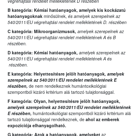
végrehajtási rendelet mellékletének D részében
B kategória:
Kémiai hatóanyagok, amelyek kis kockázatú
hatóanyagoknak
minősülnek,
és amelyek szerepelnek az
540/2011/EU végrehajtási rendelet mellékletének D. részében
C kategória:
Mikroorganizmusok,
amelyek szerepelnek az
540/2011/EU végrehajtási rendelet mellékletének A és B
részében.
D kategória:
Kémiai hatóanyagok,
amelyek szerepelnek az
540/2011/EU végrehajtási rendelet mellékletének A és
részében.
E kategória:
Helyettesítésre jelölt hatóanyagok
, amelyek
szerepelnek az 540/2011/EU rendelet mellékletének E
részében,
de nem rendelkeznek humántoxikológiai
szempontból kizáró kritérium alá tartozó tulajdonsággal.
F kategória: Olyan,
helyettesítésre jelölt hatóanyagok,
amelyek szerepelnek az 540/2011/EU rendelet mellékletének
E részében,
humántoxikológiai szempontból kizáró kritérium alá
tartozó tulajdonsággal rendelkeznek, de
ahol az emberek
expozíciója elhanyagolható.
G kategória:
Azok a hatóanyagok, amelyeket
az