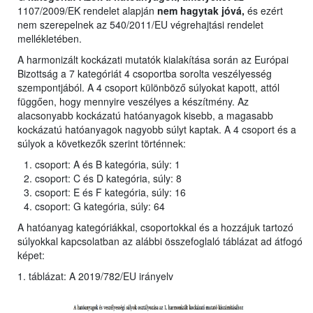
1107/2009/EK rendelet alapján
nem hagytak jóvá,
és ezért
nem szerepelnek az 540/2011/EU végrehajtási rendelet
mellékletében.
A harmonizált kockázati mutatók kialakítása során az Európai
Bizottság a 7 kategóriát 4 csoportba sorolta veszélyesség
szempontjából. A 4 csoport különböző súlyokat kapott, attól
függően, hogy mennyire veszélyes a készítmény. Az
alacsonyabb kockázatú hatóanyagok kisebb, a magasabb
kockázatú hatóanyagok nagyobb súlyt kaptak. A 4 csoport és a
súlyok a következők szerint történnek:
csoport: A és B kategória, súly: 1
csoport: C és D kategória, súly: 8
csoport: E és F kategória, súly: 16
csoport: G kategória, súly: 64
A hatóanyag kategóriákkal, csoportokkal és a hozzájuk tartozó
súlyokkal kapcsolatban az alábbi összefoglaló táblázat ad átfogó
képet:
1. táblázat: A 2019/782/EU irányelv