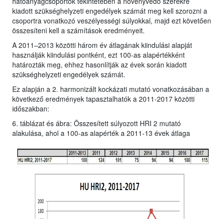
hatóanyagcsoportok tekintetében a növényvédő szerekre
kiadott szükséghelyzeti engedélyek számát meg kell szorozni a
csoportra vonatkozó veszélyességi súlyokkal, majd ezt követően
összesíteni kell a számítások eredményeit.
A 2011–2013 közötti három év átlagának kiindulási alapját
használják kiindulási pontként, ezt 100-as alapértékként
határozták meg, ehhez hasonlítják az évek során kiadott
szükséghelyzeti engedélyek számát.
Ez alapján a 2. harmonizált kockázati mutató vonatkozásában a
következő eredmények tapasztalhatók a 2011-2017 közötti
időszakban:
6. táblázat és ábra: Összesített súlyozott HRI 2 mutató
alakulása, ahol a 100-as alapérték a 2011-13 évek átlaga