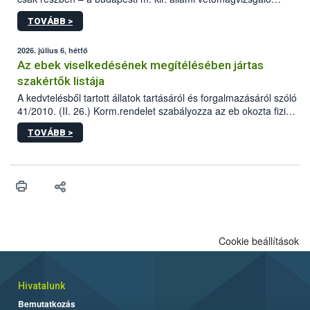
állomás a Kis Rókus utca 15. szám alatti, Czigler Győző által
TOVÁBB >
tervezett új épületébe.
2026. július 6, hétfő
Az ebek viselkedésének megítélésében jártas
szakértők listája
A kedvtelésből tartott állatok tartásáról és forgalmazásáról szóló
41/2010. (II. 26.) Korm.rendelet szabályozza az eb okozta fizikai
sérülés, illetve ennek veszélye keletkezésekor felmerülő
TOVÁBB >
hatósági feladatokat, valamint a veszélyes eb tartását és annak
engedélyezését. Ezen eljárások során szükség esetén be kell
vonni az ebek viselkedésének megítélésében jártas szakértőt.
Cookie beállítások
Hivatalunk
Bemutatkozás