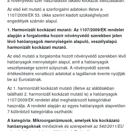
a növényvédő szer használatból fakadó kockázat változásában.
Az első két mutató a szerforgalmi adatokon illetve a
1107/2009/EK 53. cikke szerint kiadott szükséghelyzeti
engedélyek számán alapul.
1. Harmonizált kockázati mutató: Az 1107/2009/EK rendelet
alapján a forgalomba hozott növényvédő szerekben jelen
lévő hatóanyagok mennyiségein alapuló, veszélyalapú
harmonizált kockázati mutató.
Az első mutató a forgalomba hozott növényvédő szerekben lévő
hatóanyagok mennyiségén alapul, amit a hatóanyagok
veszélyessége szerint súlyoznak. A növényvédő szerek
értékesítésére vonatkozó adatokat a tagállamok évente nyújtják
be az Eurostatnak.
Az 1. harmonizált kockázati mutató (illetve az alábbiakban
található 2. harmonizált kockázati mutató is) a hatóanyagok
1107/2009/EK rendelet által meghatározott kategóriákat
használja. A rendelet alapján az egyes hatóanyagok alapvetően
7 különböző kategóriába oszthatók:
A kategória: Mikroorganizmusok, amelyek kis kockázatú
hatóanyagoknak
minősülnek
és szerepelnek az 540/2011/EU