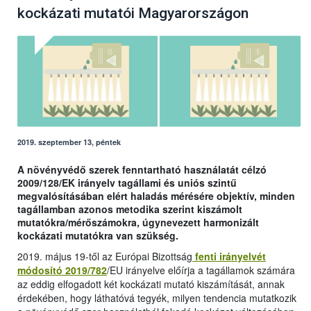
kockázati mutatói Magyarországon
2019. szeptember 13, péntek
A növényvédő szerek fenntartható használatát célzó
2009/128/EK irányelv tagállami és uniós szintű
megvalósításában elért haladás mérésére objektív, minden
tagállamban azonos metodika szerint kiszámolt
mutatókra/mérőszámokra, úgynevezett harmonizált
kockázati mutatókra van szükség.
2019. május 19-től az Európai Bizottság
fenti irányelvét
módosító 2019/782
/EU irányelve előírja a tagállamok számára
az eddig elfogadott két kockázati mutató kiszámítását, annak
érdekében, hogy láthatóvá tegyék, milyen tendencia mutatkozik