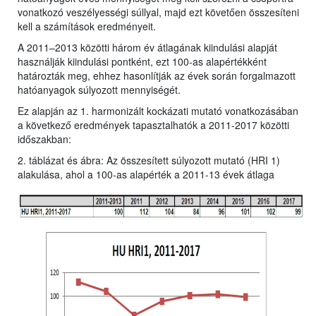
vonatkozó veszélyességi súllyal, majd ezt követően összesíteni
kell a számítások eredményeit.
A 2011–2013 közötti három év átlagának kiindulási alapját
használják kiindulási pontként, ezt 100-as alapértékként
határozták meg, ehhez hasonlítják az évek során forgalmazott
hatóanyagok súlyozott mennyiségét.
Ez alapján az 1. harmonizált kockázati mutató vonatkozásában
a következő eredmények tapasztalhatók a 2011-2017 közötti
időszakban:
2. táblázat és ábra: Az összesített súlyozott mutató (HRI 1)
alakulása, ahol a 100-as alapérték a 2011-13 évek átlaga