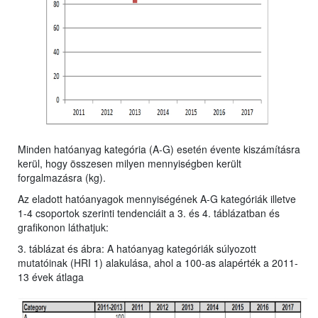
Minden hatóanyag kategória (A-G) esetén évente kiszámításra
kerül, hogy összesen milyen mennyiségben került
forgalmazásra (kg).
Az eladott hatóanyagok mennyiségének A-G kategóriák illetve
1-4 csoportok szerinti tendenciáit a 3. és 4. táblázatban és
grafikonon láthatjuk:
3. táblázat és ábra: A hatóanyag kategóriák súlyozott
mutatóinak (HRI 1) alakulása, ahol a 100-as alapérték a 2011-
13 évek átlaga