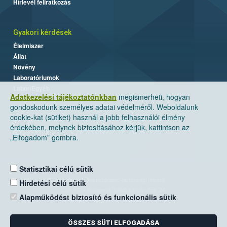
Hírlevél feliratkozás
Gyakori kérdések
Élelmiszer
Állat
Növény
Laboratóriumok
Labor/Egyéb
Adatkezelési tájékoztatónkban
megismerheti, hogyan
gondoskodunk személyes adatai védelméről. Weboldalunk
cookie-kat (sütiket) használ a jobb felhasználói élmény
érdekében, melynek biztosításához kérjük, kattintson az
„Elfogadom” gombra.
Statisztikai célú sütik
Nemzeti Élelmiszerlánc-biztonsági Hivatal
Hirdetési célú sütik
Cím: 1024 Budapest, Keleti Károly utca. 24.
Alapműködést biztosító és funkcionális sütik
Levelezési cím: 1525 Budapest. Pf. 30.
ÖSSZES SÜTI ELFOGADÁSA