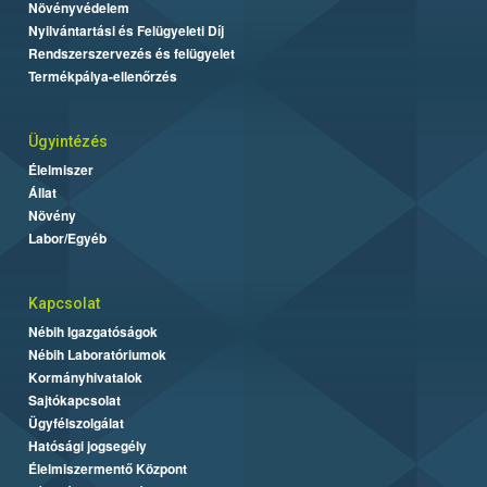
Növényvédelem
Nyilvántartási és Felügyeleti Díj
Rendszerszervezés és felügyelet
Termékpálya-ellenőrzés
Ügyintézés
Élelmiszer
Állat
Növény
Labor/Egyéb
Kapcsolat
Nébih Igazgatóságok
Nébih Laboratóriumok
Kormányhivatalok
Sajtókapcsolat
Ügyfélszolgálat
Hatósági jogsegély
Élelmiszermentő Központ