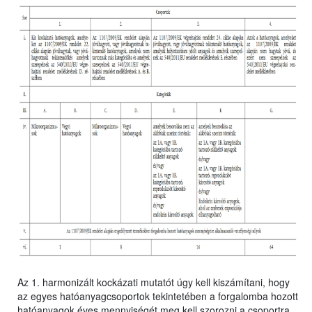
Az 1. harmonizált kockázati mutatót úgy kell kiszámítani, hogy
az egyes hatóanyagcsoportok tekintetében a forgalomba hozott
hatóanyagok éves mennyiségét meg kell szorozni a csoportra