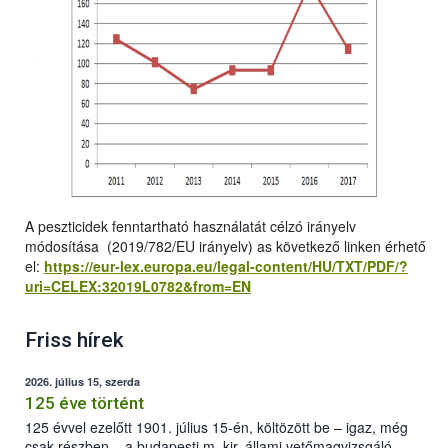
A peszticidek fenntartható használatát célzó irányelv
módosítása (2019/782/EU irányelv) as következő linken érhető
el:
https://eur-lex.europa.eu/legal-content/HU/TXT/PDF/?
uri=CELEX:32019L0782&from=EN
Friss hírek
2026. július 15, szerda
125 éve történt
125 évvel ezelőtt 1901. július 15-én, költözött be – igaz, még
csak részben – a budapesti m. kir. állami vetőmagvizsgáló