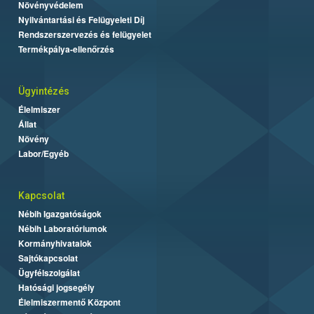
Növényvédelem
Nyilvántartási és Felügyeleti Díj
Rendszerszervezés és felügyelet
Termékpálya-ellenőrzés
Ügyintézés
Élelmiszer
Állat
Növény
Labor/Egyéb
Kapcsolat
Nébih Igazgatóságok
Nébih Laboratóriumok
Kormányhivatalok
Sajtókapcsolat
Ügyfélszolgálat
Hatósági jogsegély
Élelmiszermentő Központ