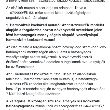
a növényvédő szer használatból fakadó kockázat változásában.
Az első két mutató a szerforgalmi adatokon illetve a
1107/2009/EK 53. cikke szerint kiadott szükséghelyzeti
engedélyek számán alapul.
1. Harmonizált kockázati mutató: Az 1107/2009/EK rendelet
alapján a forgalomba hozott növényvédő szerekben jelen
lévő hatóanyagok mennyiségein alapuló, veszélyalapú
harmonizált kockázati mutató.
Az első mutató a forgalomba hozott növényvédő szerekben lévő
hatóanyagok mennyiségén alapul, amit a hatóanyagok
veszélyessége szerint súlyoznak. A növényvédő szerek
értékesítésére vonatkozó adatokat a tagállamok évente nyújtják
be az Eurostatnak.
Az 1. harmonizált kockázati mutató (illetve az alábbiakban
található 2. harmonizált kockázati mutató is) a hatóanyagok
1107/2009/EK rendelet által meghatározott kategóriákat
használja. A rendelet alapján az egyes hatóanyagok alapvetően
7 különböző kategóriába oszthatók:
A kategória: Mikroorganizmusok, amelyek kis kockázatú
hatóanyagoknak
minősülnek
és szerepelnek az 540/2011/EU