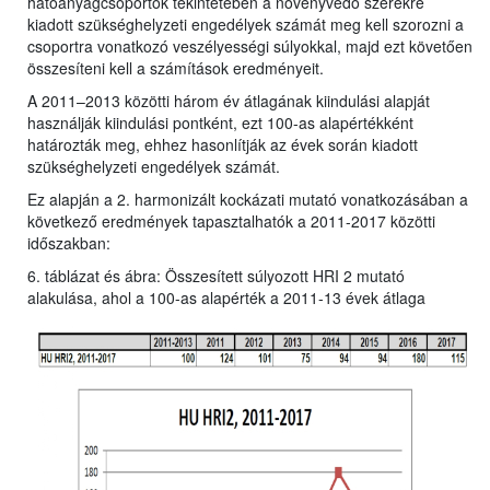
hatóanyagcsoportok tekintetében a növényvédő szerekre
kiadott szükséghelyzeti engedélyek számát meg kell szorozni a
csoportra vonatkozó veszélyességi súlyokkal, majd ezt követően
összesíteni kell a számítások eredményeit.
A 2011–2013 közötti három év átlagának kiindulási alapját
használják kiindulási pontként, ezt 100-as alapértékként
határozták meg, ehhez hasonlítják az évek során kiadott
szükséghelyzeti engedélyek számát.
Ez alapján a 2. harmonizált kockázati mutató vonatkozásában a
következő eredmények tapasztalhatók a 2011-2017 közötti
időszakban:
6. táblázat és ábra: Összesített súlyozott HRI 2 mutató
alakulása, ahol a 100-as alapérték a 2011-13 évek átlaga