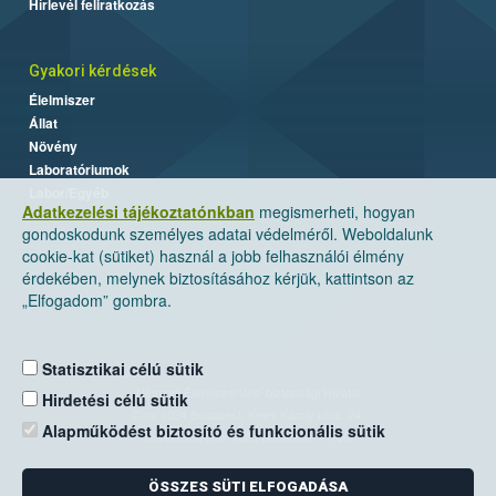
Hírlevél feliratkozás
Gyakori kérdések
Élelmiszer
Állat
Növény
Laboratóriumok
Labor/Egyéb
Adatkezelési tájékoztatónkban
megismerheti, hogyan
gondoskodunk személyes adatai védelméről. Weboldalunk
cookie-kat (sütiket) használ a jobb felhasználói élmény
érdekében, melynek biztosításához kérjük, kattintson az
„Elfogadom” gombra.
Statisztikai célú sütik
Nemzeti Élelmiszerlánc-biztonsági Hivatal
Hirdetési célú sütik
Cím: 1024 Budapest, Keleti Károly utca. 24.
Alapműködést biztosító és funkcionális sütik
Levelezési cím: 1525 Budapest. Pf. 30.
ÖSSZES SÜTI ELFOGADÁSA