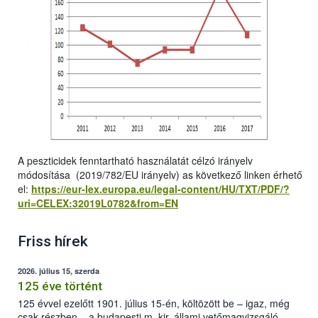
A peszticidek fenntartható használatát célzó irányelv
módosítása (2019/782/EU irányelv) as következő linken érhető
el:
https://eur-lex.europa.eu/legal-content/HU/TXT/PDF/?
uri=CELEX:32019L0782&from=EN
Friss hírek
2026. július 15, szerda
125 éve történt
125 évvel ezelőtt 1901. július 15-én, költözött be – igaz, még
csak részben – a budapesti m. kir. állami vetőmagvizsgáló