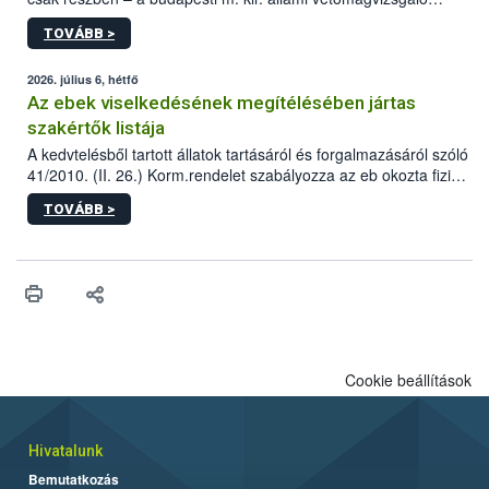
állomás a Kis Rókus utca 15. szám alatti, Czigler Győző által
TOVÁBB >
tervezett új épületébe.
2026. július 6, hétfő
Az ebek viselkedésének megítélésében jártas
szakértők listája
A kedvtelésből tartott állatok tartásáról és forgalmazásáról szóló
41/2010. (II. 26.) Korm.rendelet szabályozza az eb okozta fizikai
sérülés, illetve ennek veszélye keletkezésekor felmerülő
TOVÁBB >
hatósági feladatokat, valamint a veszélyes eb tartását és annak
engedélyezését. Ezen eljárások során szükség esetén be kell
vonni az ebek viselkedésének megítélésében jártas szakértőt.
Cookie beállítások
Hivatalunk
Bemutatkozás