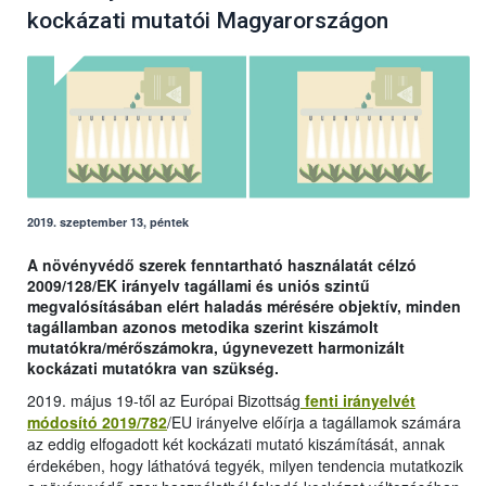
kockázati mutatói Magyarországon
2019. szeptember 13, péntek
A növényvédő szerek fenntartható használatát célzó
2009/128/EK irányelv tagállami és uniós szintű
megvalósításában elért haladás mérésére objektív, minden
tagállamban azonos metodika szerint kiszámolt
mutatókra/mérőszámokra, úgynevezett harmonizált
kockázati mutatókra van szükség.
2019. május 19-től az Európai Bizottság
fenti irányelvét
módosító 2019/782
/EU irányelve előírja a tagállamok számára
az eddig elfogadott két kockázati mutató kiszámítását, annak
érdekében, hogy láthatóvá tegyék, milyen tendencia mutatkozik