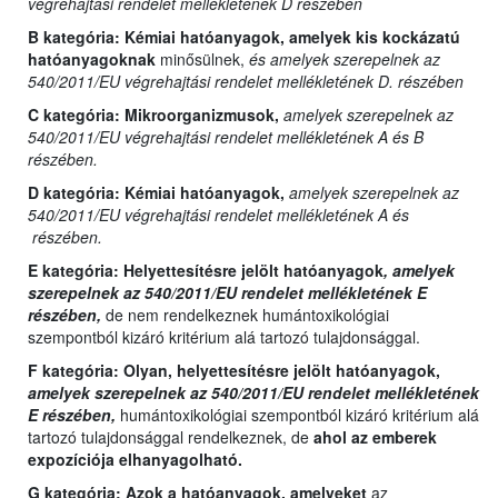
végrehajtási rendelet mellékletének D részében
B kategória:
Kémiai hatóanyagok, amelyek kis kockázatú
hatóanyagoknak
minősülnek,
és amelyek szerepelnek az
540/2011/EU végrehajtási rendelet mellékletének D. részében
C kategória:
Mikroorganizmusok,
amelyek szerepelnek az
540/2011/EU végrehajtási rendelet mellékletének A és B
részében.
D kategória:
Kémiai hatóanyagok,
amelyek szerepelnek az
540/2011/EU végrehajtási rendelet mellékletének A és
részében.
E kategória:
Helyettesítésre jelölt hatóanyagok
, amelyek
szerepelnek az 540/2011/EU rendelet mellékletének E
részében,
de nem rendelkeznek humántoxikológiai
szempontból kizáró kritérium alá tartozó tulajdonsággal.
F kategória: Olyan,
helyettesítésre jelölt hatóanyagok,
amelyek szerepelnek az 540/2011/EU rendelet mellékletének
E részében,
humántoxikológiai szempontból kizáró kritérium alá
tartozó tulajdonsággal rendelkeznek, de
ahol az emberek
expozíciója elhanyagolható.
G kategória:
Azok a hatóanyagok, amelyeket
az