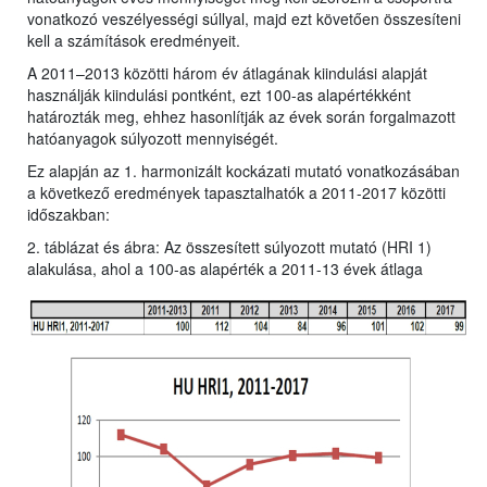
vonatkozó veszélyességi súllyal, majd ezt követően összesíteni
kell a számítások eredményeit.
A 2011–2013 közötti három év átlagának kiindulási alapját
használják kiindulási pontként, ezt 100-as alapértékként
határozták meg, ehhez hasonlítják az évek során forgalmazott
hatóanyagok súlyozott mennyiségét.
Ez alapján az 1. harmonizált kockázati mutató vonatkozásában
a következő eredmények tapasztalhatók a 2011-2017 közötti
időszakban:
2. táblázat és ábra: Az összesített súlyozott mutató (HRI 1)
alakulása, ahol a 100-as alapérték a 2011-13 évek átlaga