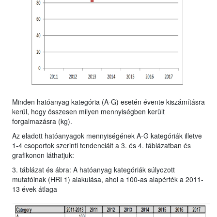
Minden hatóanyag kategória (A-G) esetén évente kiszámításra
kerül, hogy összesen milyen mennyiségben került
forgalmazásra (kg).
Az eladott hatóanyagok mennyiségének A-G kategóriák illetve
1-4 csoportok szerinti tendenciáit a 3. és 4. táblázatban és
grafikonon láthatjuk:
3. táblázat és ábra: A hatóanyag kategóriák súlyozott
mutatóinak (HRI 1) alakulása, ahol a 100-as alapérték a 2011-
13 évek átlaga