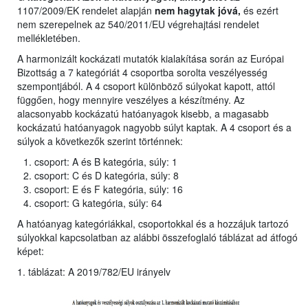
1107/2009/EK rendelet alapján
nem hagytak jóvá,
és ezért
nem szerepelnek az 540/2011/EU végrehajtási rendelet
mellékletében.
A harmonizált kockázati mutatók kialakítása során az Európai
Bizottság a 7 kategóriát 4 csoportba sorolta veszélyesség
szempontjából. A 4 csoport különböző súlyokat kapott, attól
függően, hogy mennyire veszélyes a készítmény. Az
alacsonyabb kockázatú hatóanyagok kisebb, a magasabb
kockázatú hatóanyagok nagyobb súlyt kaptak. A 4 csoport és a
súlyok a következők szerint történnek:
csoport: A és B kategória, súly: 1
csoport: C és D kategória, súly: 8
csoport: E és F kategória, súly: 16
csoport: G kategória, súly: 64
A hatóanyag kategóriákkal, csoportokkal és a hozzájuk tartozó
súlyokkal kapcsolatban az alábbi összefoglaló táblázat ad átfogó
képet:
1. táblázat: A 2019/782/EU irányelv