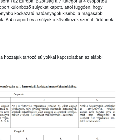
 során az Európai Bizottság a 7 kategóriát 4 csoportba
port különböző súlyokat kapott, attól függően, hogy
sonyabb kockázatú hatóanyagok kisebb, a magasabb
. A 4 csoport és a súlyok a következők szerint történnek:
a hozzájuk tartozó súlyokkal kapcsolatban az alábbi