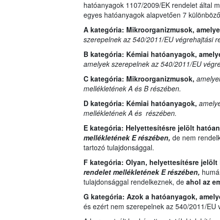
hatóanyagok 1107/2009/EK rendelet által me
egyes hatóanyagok alapvetően 7 különböző 
A kategória: Mikroorganizmusok, amely
szerepelnek az 540/2011/EU végrehajtási r
B kategória:
Kémiai hatóanyagok, amely
amelyek szerepelnek az 540/2011/EU végreh
C kategória:
Mikroorganizmusok,
amelyek
mellékletének A és B részében.
D kategória:
Kémiai hatóanyagok,
amelye
mellékletének A és részében.
E kategória:
Helyettesítésre jelölt ható
mellékletének E részében,
de nem rendelk
tartozó tulajdonsággal.
F kategória: Olyan,
helyettesítésre jelöl
rendelet mellékletének E részében,
humánt
tulajdonsággal rendelkeznek, de
ahol az e
G kategória:
Azok a hatóanyagok, amel
és ezért nem szerepelnek az 540/2011/EU vé