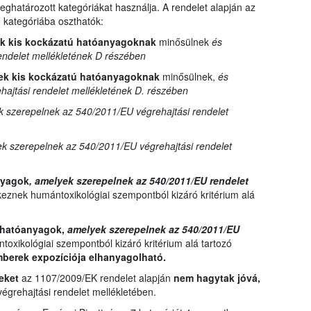
ghatározott kategóriákat használja. A rendelet alapján az
kategóriába oszthatók:
ek kis kockázatú hatóanyagoknak
minősülnek
és
endelet mellékletének D részében
ek kis kockázatú hatóanyagoknak
minősülnek,
és
ajtási rendelet mellékletének D. részében
 szerepelnek az 540/2011/EU végrehajtási rendelet
k szerepelnek az 540/2011/EU végrehajtási rendelet
anyagok
, amelyek szerepelnek az 540/2011/EU rendelet
eznek humántoxikológiai szempontból kizáró kritérium alá
t hatóanyagok,
amelyek szerepelnek az 540/2011/EU
oxikológiai szempontból kizáró kritérium alá tartozó
mberek expozíciója elhanyagolható.
yeket
az 1107/2009/EK rendelet alapján
nem hagytak jóvá,
grehajtási rendelet mellékletében.