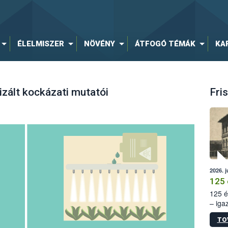
ÉLELMISZER
NÖVÉNY
ÁTFOGÓ TÉMÁK
KA
zált kockázati mutatói
Fris
2026. j
125 
125 é
– iga
állam
TO
15. sz