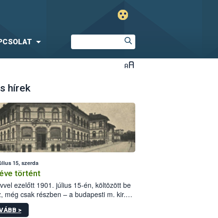
PCSOLAT
s hírek
úlius 15, szerda
éve történt
vvel ezelőtt 1901. július 15-én, költözött be
z, még csak részben – a budapesti m. kir.
i vetőmagvizsgáló állomás a Kis Rókus utca
VÁBB >
ám alatti, Czigler Győző által tervezett új