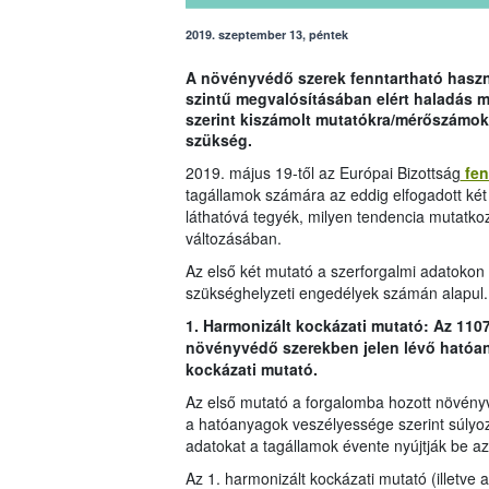
2019. szeptember 13, péntek
A növényvédő szerek fenntartható haszná
szintű megvalósításában elért haladás 
szerint kiszámolt mutatókra/mérőszámok
szükség.
2019. május 19-től az Európai Bizottság
fen
tagállamok számára az eddig elfogadott két
láthatóvá tegyék, milyen tendencia mutatko
változásában.
Az első két mutató a szerforgalmi adatokon i
szükséghelyzeti engedélyek számán alapul.
1. Harmonizált kockázati mutató: Az 110
növényvédő szerekben jelen lévő hatóan
kockázati mutató.
Az első mutató a forgalomba hozott növény
a hatóanyagok veszélyessége szerint súlyo
adatokat a tagállamok évente nyújtják be az
Az 1. harmonizált kockázati mutató (illetve 