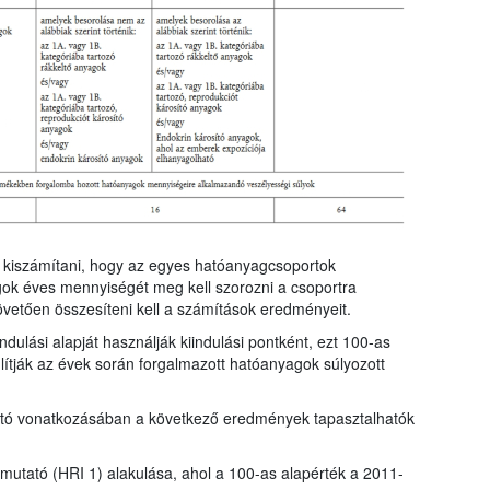
ll kiszámítani, hogy az egyes hatóanyagcsoportok
gok éves mennyiségét meg kell szorozni a csoportra
övetően összesíteni kell a számítások eredményeit.
dulási alapját használják kiindulási pontként, ezt 100-as
ítják az évek során forgalmazott hatóanyagok súlyozott
tató vonatkozásában a következő eredmények tapasztalhatók
t mutató (HRI 1) alakulása, ahol a 100-as alapérték a 2011-