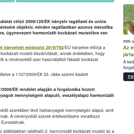
épüle
latát célzó 2009/128/EK irányelv tagállami és uniós
mérésére objektív, minden tagállamban azonos metodika
ra, úgynevezett harmonizált kockázati mutatókra van
2026. j
ti irányelvét módosító 2019/782
/EU irányelve előírja a
Az e
 kockázati mutató kiszámítását, annak érdekében, hogy
járta
zik a növényvédő szer használatból fakadó kockázat
A kedv
forga
Korm.
lletve a 1107/2009/EK 53. cikke szerint kiadott
TO
sérül
felme
7/2009/EK rendelet alapján a forgalomba hozott
veszé
yagok mennyiségein alapuló, veszélyalapú harmonizált
Ezen 
vonni
jártas
védő szerekben lévő hatóanyagok mennyiségén alapul, amit
znak. A növényvédő szerek értékesítésére vonatkozó
 Eurostatnak.
az alábbiakban található 2. harmonizált kockázati mutató is) a