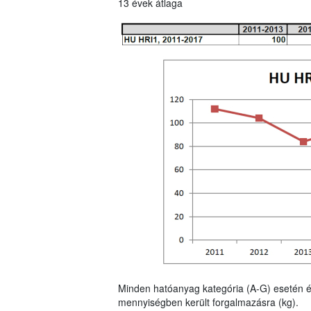
13 évek átlaga
Minden hatóanyag kategória (A-G) esetén é
mennyiségben került forgalmazásra (kg).