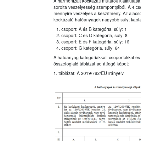
A harmonizált kockázati mutatók kialakítása
sorolta veszélyesség szempontjából. A 4 cso
mennyire veszélyes a készítmény. Az alac
kockázatú hatóanyagok nagyobb súlyt kaptak
csoport: A és B kategória, súly: 1
csoport: C és D kategória, súly: 8
csoport: E és F kategória, súly: 16
csoport: G kategória, súly: 64
A hatóanyag kategóriákkal, csoportokkal és 
összefoglaló táblázat ad átfogó képet:
1. táblázat: A 2019/782/EU irányelv