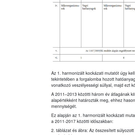
Az 1. harmonizált kockázati mutatót úgy ke
tekintetében a forgalomba hozott hatóanya
vonatkozó veszélyességi súllyal, majd ezt k
A 2011–2013 közötti három év átlagának kiin
alapértékként határozták meg, ehhez hasonl
mennyiségét.
Ez alapján az 1. harmonizált kockázati mu
a 2011-2017 közötti időszakban:
2. táblázat és ábra: Az összesített súlyozot