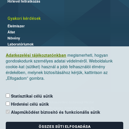
Hírlevél feliratkozás
Gyakori kérdések
Élelmiszer
Állat
Növény
Laboratóriumok
Labor/Egyéb
Adatkezelési tájékoztatónkban
megismerheti, hogyan
gondoskodunk személyes adatai védelméről. Weboldalunk
cookie-kat (sütiket) használ a jobb felhasználói élmény
érdekében, melynek biztosításához kérjük, kattintson az
„Elfogadom” gombra.
Statisztikai célú sütik
Nemzeti Élelmiszerlánc-biztonsági Hivatal
Hirdetési célú sütik
Cím: 1024 Budapest, Keleti Károly utca. 24.
Alapműködést biztosító és funkcionális sütik
Levelezési cím: 1525 Budapest. Pf. 30.
ÖSSZES SÜTI ELFOGADÁSA