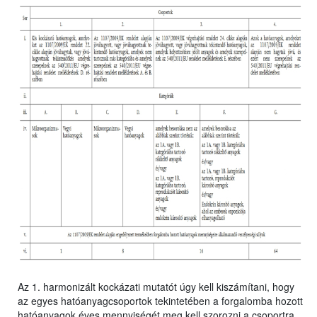
Az 1. harmonizált kockázati mutatót úgy kell kiszámítani, hogy
az egyes hatóanyagcsoportok tekintetében a forgalomba hozott
hatóanyagok éves mennyiségét meg kell szorozni a csoportra