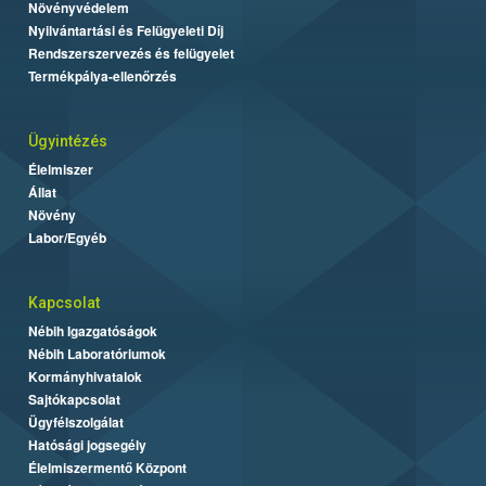
Növényvédelem
Nyilvántartási és Felügyeleti Díj
Rendszerszervezés és felügyelet
Termékpálya-ellenőrzés
Ügyintézés
Élelmiszer
Állat
Növény
Labor/Egyéb
Kapcsolat
Nébih Igazgatóságok
Nébih Laboratóriumok
Kormányhivatalok
Sajtókapcsolat
Ügyfélszolgálat
Hatósági jogsegély
Élelmiszermentő Központ