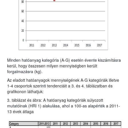
Minden hatóanyag kategória (A-G) esetén évente kiszámításra
kerül, hogy összesen milyen mennyiségben került
forgalmazásra (kg).
Az eladott hatóanyagok mennyiségének A-G kategóriák illetve
1-4 csoportok szerinti tendenciáit a 3. és 4. táblázatban és
grafikonon láthatjuk:
3. táblázat és ábra: A hatóanyag kategóriák súlyozott
mutatóinak (HRI 1) alakulása, ahol a 100-as alapérték a 2011-
13 évek átlaga