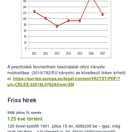
A peszticidek fenntartható használatát célzó irányelv
módosítása (2019/782/EU irányelv) as következő linken érhető
el:
https://eur-lex.europa.eu/legal-content/HU/TXT/PDF/?
uri=CELEX:32019L0782&from=EN
Friss hírek
2026. július 15, szerda
125 éve történt
125 évvel ezelőtt 1901. július 15-én, költözött be – igaz, még
csak részben – a budapesti m. kir. állami vetőmagvizsgáló