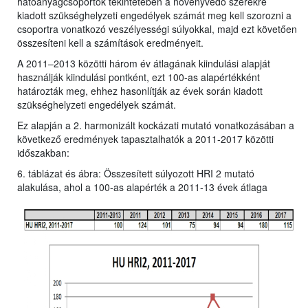
hatóanyagcsoportok tekintetében a növényvédő szerekre
kiadott szükséghelyzeti engedélyek számát meg kell szorozni a
csoportra vonatkozó veszélyességi súlyokkal, majd ezt követően
összesíteni kell a számítások eredményeit.
A 2011–2013 közötti három év átlagának kiindulási alapját
használják kiindulási pontként, ezt 100-as alapértékként
határozták meg, ehhez hasonlítják az évek során kiadott
szükséghelyzeti engedélyek számát.
Ez alapján a 2. harmonizált kockázati mutató vonatkozásában a
következő eredmények tapasztalhatók a 2011-2017 közötti
időszakban:
6. táblázat és ábra: Összesített súlyozott HRI 2 mutató
alakulása, ahol a 100-as alapérték a 2011-13 évek átlaga