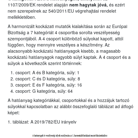
1107/2009/EK rendelet alapján
nem hagytak jóvá,
és ezért
nem szerepelnek az 540/2011/EU végrehajtási rendelet
mellékletében.
A harmonizált kockázati mutatók kialakítása során az Európai
Bizottság a 7 kategóriát 4 csoportba sorolta veszélyesség
szempontjából. A 4 csoport különböző súlyokat kapott, attól
függően, hogy mennyire veszélyes a készítmény. Az
alacsonyabb kockázatú hatóanyagok kisebb, a magasabb
kockázatú hatóanyagok nagyobb súlyt kaptak. A 4 csoport és a
súlyok a következők szerint történnek:
csoport: A és B kategória, súly: 1
csoport: C és D kategória, súly: 8
csoport: E és F kategória, súly: 16
csoport: G kategória, súly: 64
A hatóanyag kategóriákkal, csoportokkal és a hozzájuk tartozó
súlyokkal kapcsolatban az alábbi összefoglaló táblázat ad átfogó
képet:
1. táblázat: A 2019/782/EU irányelv