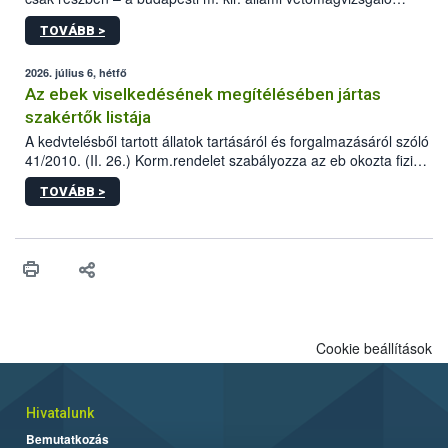
állomás a Kis Rókus utca 15. szám alatti, Czigler Győző által
TOVÁBB >
tervezett új épületébe.
2026. július 6, hétfő
Az ebek viselkedésének megítélésében jártas
szakértők listája
A kedvtelésből tartott állatok tartásáról és forgalmazásáról szóló
41/2010. (II. 26.) Korm.rendelet szabályozza az eb okozta fizikai
sérülés, illetve ennek veszélye keletkezésekor felmerülő
TOVÁBB >
hatósági feladatokat, valamint a veszélyes eb tartását és annak
engedélyezését. Ezen eljárások során szükség esetén be kell
vonni az ebek viselkedésének megítélésében jártas szakértőt.
Cookie beállítások
Hivatalunk
Bemutatkozás