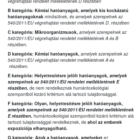
végrehajtási rendelet mellékletének D részében
B kategória:
Kémiai hatóanyagok, amelyek kis kockázatú
hatóanyagoknak
minősülnek,
és amelyek szerepelnek az
540/2011/EU végrehajtási rendelet mellékletének D. részében
C kategória:
Mikroorganizmusok,
amelyek szerepelnek az
540/2011/EU végrehajtási rendelet mellékletének A és B
részében.
D kategória:
Kémiai hatóanyagok,
amelyek szerepelnek az
540/2011/EU végrehajtási rendelet mellékletének A és
részében.
E kategória:
Helyettesítésre jelölt hatóanyagok
, amelyek
szerepelnek az 540/2011/EU rendelet mellékletének E
részében,
de nem rendelkeznek humántoxikológiai
szempontból kizáró kritérium alá tartozó tulajdonsággal.
F kategória: Olyan,
helyettesítésre jelölt hatóanyagok,
amelyek szerepelnek az 540/2011/EU rendelet mellékletének
E részében,
humántoxikológiai szempontból kizáró kritérium alá
tartozó tulajdonsággal rendelkeznek, de
ahol az emberek
expozíciója elhanyagolható.
G kategória:
Azok a hatóanyagok, amelyeket
az