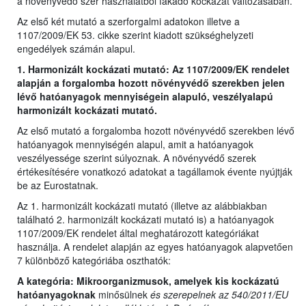
a növényvédő szer használatból fakadó kockázat változásában.
Az első két mutató a szerforgalmi adatokon illetve a
1107/2009/EK 53. cikke szerint kiadott szükséghelyzeti
engedélyek számán alapul.
1. Harmonizált kockázati mutató: Az 1107/2009/EK rendelet
alapján a forgalomba hozott növényvédő szerekben jelen
lévő hatóanyagok mennyiségein alapuló, veszélyalapú
harmonizált kockázati mutató.
Az első mutató a forgalomba hozott növényvédő szerekben lévő
hatóanyagok mennyiségén alapul, amit a hatóanyagok
veszélyessége szerint súlyoznak. A növényvédő szerek
értékesítésére vonatkozó adatokat a tagállamok évente nyújtják
be az Eurostatnak.
Az 1. harmonizált kockázati mutató (illetve az alábbiakban
található 2. harmonizált kockázati mutató is) a hatóanyagok
1107/2009/EK rendelet által meghatározott kategóriákat
használja. A rendelet alapján az egyes hatóanyagok alapvetően
7 különböző kategóriába oszthatók:
A kategória: Mikroorganizmusok, amelyek kis kockázatú
hatóanyagoknak
minősülnek
és szerepelnek az 540/2011/EU