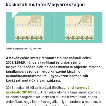
kockázati mutatói Magyarországon
2019. szeptember 13, péntek
A növényvédő szerek fenntartható használatát célzó
2009/128/EK irányelv tagállami és uniós szintű
megvalósításában elért haladás mérésére objektív, minden
tagállamban azonos metodika szerint kiszámolt
mutatókra/mérőszámokra, úgynevezett harmonizált
kockázati mutatókra van szükség.
2019. május 19-től az Európai Bizottság
fenti irányelvét
módosító 2019/782
/EU irányelve előírja a tagállamok számára
az eddig elfogadott két kockázati mutató kiszámítását, annak
érdekében, hogy láthatóvá tegyék, milyen tendencia mutatkozik