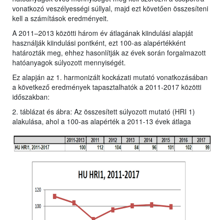
vonatkozó veszélyességi súllyal, majd ezt követően összesíteni
kell a számítások eredményeit.
A 2011–2013 közötti három év átlagának kiindulási alapját
használják kiindulási pontként, ezt 100-as alapértékként
határozták meg, ehhez hasonlítják az évek során forgalmazott
hatóanyagok súlyozott mennyiségét.
Ez alapján az 1. harmonizált kockázati mutató vonatkozásában
a következő eredmények tapasztalhatók a 2011-2017 közötti
időszakban:
2. táblázat és ábra: Az összesített súlyozott mutató (HRI 1)
alakulása, ahol a 100-as alapérték a 2011-13 évek átlaga