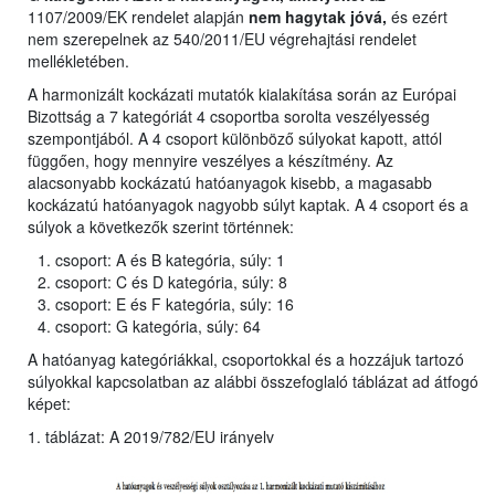
1107/2009/EK rendelet alapján
nem hagytak jóvá,
és ezért
nem szerepelnek az 540/2011/EU végrehajtási rendelet
mellékletében.
A harmonizált kockázati mutatók kialakítása során az Európai
Bizottság a 7 kategóriát 4 csoportba sorolta veszélyesség
szempontjából. A 4 csoport különböző súlyokat kapott, attól
függően, hogy mennyire veszélyes a készítmény. Az
alacsonyabb kockázatú hatóanyagok kisebb, a magasabb
kockázatú hatóanyagok nagyobb súlyt kaptak. A 4 csoport és a
súlyok a következők szerint történnek:
csoport: A és B kategória, súly: 1
csoport: C és D kategória, súly: 8
csoport: E és F kategória, súly: 16
csoport: G kategória, súly: 64
A hatóanyag kategóriákkal, csoportokkal és a hozzájuk tartozó
súlyokkal kapcsolatban az alábbi összefoglaló táblázat ad átfogó
képet:
1. táblázat: A 2019/782/EU irányelv