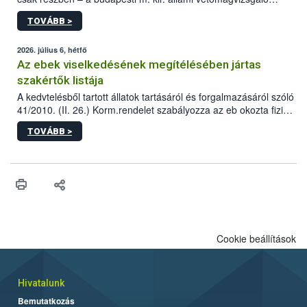
állomás a Kis Rókus utca 15. szám alatti, Czigler Győző által
TOVÁBB >
tervezett új épületébe.
2026. július 6, hétfő
Az ebek viselkedésének megítélésében jártas
szakértők listája
A kedvtelésből tartott állatok tartásáról és forgalmazásáról szóló
41/2010. (II. 26.) Korm.rendelet szabályozza az eb okozta fizikai
sérülés, illetve ennek veszélye keletkezésekor felmerülő
TOVÁBB >
hatósági feladatokat, valamint a veszélyes eb tartását és annak
engedélyezését. Ezen eljárások során szükség esetén be kell
vonni az ebek viselkedésének megítélésében jártas szakértőt.
Cookie beállítások
Hivatalunk
Bemutatkozás