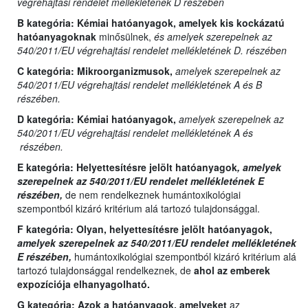
végrehajtási rendelet mellékletének D részében
B kategória:
Kémiai hatóanyagok, amelyek kis kockázatú
hatóanyagoknak
minősülnek,
és amelyek szerepelnek az
540/2011/EU végrehajtási rendelet mellékletének D. részében
C kategória:
Mikroorganizmusok,
amelyek szerepelnek az
540/2011/EU végrehajtási rendelet mellékletének A és B
részében.
D kategória:
Kémiai hatóanyagok,
amelyek szerepelnek az
540/2011/EU végrehajtási rendelet mellékletének A és
részében.
E kategória:
Helyettesítésre jelölt hatóanyagok
, amelyek
szerepelnek az 540/2011/EU rendelet mellékletének E
részében,
de nem rendelkeznek humántoxikológiai
szempontból kizáró kritérium alá tartozó tulajdonsággal.
F kategória: Olyan,
helyettesítésre jelölt hatóanyagok,
amelyek szerepelnek az 540/2011/EU rendelet mellékletének
E részében,
humántoxikológiai szempontból kizáró kritérium alá
tartozó tulajdonsággal rendelkeznek, de
ahol az emberek
expozíciója elhanyagolható.
G kategória:
Azok a hatóanyagok, amelyeket
az