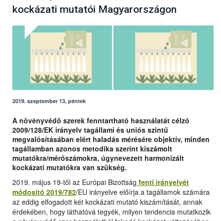
kockázati mutatói Magyarországon
2019. szeptember 13, péntek
A növényvédő szerek fenntartható használatát célzó
2009/128/EK irányelv tagállami és uniós szintű
megvalósításában elért haladás mérésére objektív, minden
tagállamban azonos metodika szerint kiszámolt
mutatókra/mérőszámokra, úgynevezett harmonizált
kockázati mutatókra van szükség.
2019. május 19-től az Európai Bizottság
fenti irányelvét
módosító 2019/782
/EU irányelve előírja a tagállamok számára
az eddig elfogadott két kockázati mutató kiszámítását, annak
érdekében, hogy láthatóvá tegyék, milyen tendencia mutatkozik