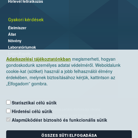
Hírlevél feliratkozás
Gyakori kérdések
Élelmiszer
Állat
Növény
Laboratóriumok
Labor/Egyéb
Adatkezelési tájékoztatónkban
megismerheti, hogyan
gondoskodunk személyes adatai védelméről. Weboldalunk
cookie-kat (sütiket) használ a jobb felhasználói élmény
érdekében, melynek biztosításához kérjük, kattintson az
„Elfogadom” gombra.
Statisztikai célú sütik
Nemzeti Élelmiszerlánc-biztonsági Hivatal
Hirdetési célú sütik
Cím: 1024 Budapest, Keleti Károly utca. 24.
Alapműködést biztosító és funkcionális sütik
Levelezési cím: 1525 Budapest. Pf. 30.
ÖSSZES SÜTI ELFOGADÁSA