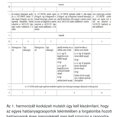
Az 1. harmonizált kockázati mutatót úgy kell kiszámítani, hogy
az egyes hatóanyagcsoportok tekintetében a forgalomba hozott
hatóanyagok éves mennyiségét meg kell szorozni a csoportra