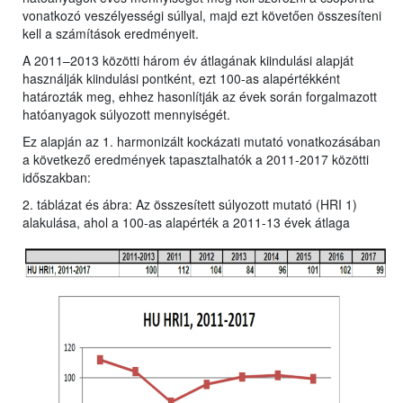
vonatkozó veszélyességi súllyal, majd ezt követően összesíteni
kell a számítások eredményeit.
A 2011–2013 közötti három év átlagának kiindulási alapját
használják kiindulási pontként, ezt 100-as alapértékként
határozták meg, ehhez hasonlítják az évek során forgalmazott
hatóanyagok súlyozott mennyiségét.
Ez alapján az 1. harmonizált kockázati mutató vonatkozásában
a következő eredmények tapasztalhatók a 2011-2017 közötti
időszakban:
2. táblázat és ábra: Az összesített súlyozott mutató (HRI 1)
alakulása, ahol a 100-as alapérték a 2011-13 évek átlaga