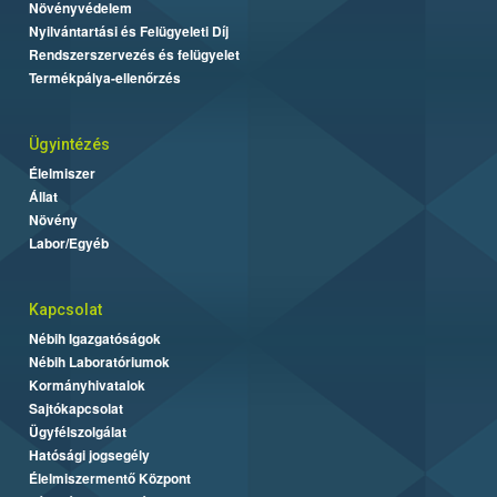
Növényvédelem
Nyilvántartási és Felügyeleti Díj
Rendszerszervezés és felügyelet
Termékpálya-ellenőrzés
Ügyintézés
Élelmiszer
Állat
Növény
Labor/Egyéb
Kapcsolat
Nébih Igazgatóságok
Nébih Laboratóriumok
Kormányhivatalok
Sajtókapcsolat
Ügyfélszolgálat
Hatósági jogsegély
Élelmiszermentő Központ