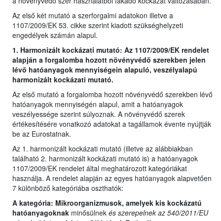
a növényvédő szer használatból fakadó kockázat változásában.
Az első két mutató a szerforgalmi adatokon illetve a
1107/2009/EK 53. cikke szerint kiadott szükséghelyzeti
engedélyek számán alapul.
1. Harmonizált kockázati mutató: Az 1107/2009/EK rendelet
alapján a forgalomba hozott növényvédő szerekben jelen
lévő hatóanyagok mennyiségein alapuló, veszélyalapú
harmonizált kockázati mutató.
Az első mutató a forgalomba hozott növényvédő szerekben lévő
hatóanyagok mennyiségén alapul, amit a hatóanyagok
veszélyessége szerint súlyoznak. A növényvédő szerek
értékesítésére vonatkozó adatokat a tagállamok évente nyújtják
be az Eurostatnak.
Az 1. harmonizált kockázati mutató (illetve az alábbiakban
található 2. harmonizált kockázati mutató is) a hatóanyagok
1107/2009/EK rendelet által meghatározott kategóriákat
használja. A rendelet alapján az egyes hatóanyagok alapvetően
7 különböző kategóriába oszthatók:
A kategória: Mikroorganizmusok, amelyek kis kockázatú
hatóanyagoknak
minősülnek
és szerepelnek az 540/2011/EU