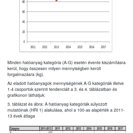
Minden hatóanyag kategória (A-G) esetén évente kiszámításra
kerül, hogy összesen milyen mennyiségben került
forgalmazásra (kg).
Az eladott hatóanyagok mennyiségének A-G kategóriák illetve
1-4 csoportok szerinti tendenciáit a 3. és 4. táblázatban és
grafikonon láthatjuk:
3. táblázat és ábra: A hatóanyag kategóriák súlyozott
mutatóinak (HRI 1) alakulása, ahol a 100-as alapérték a 2011-
13 évek átlaga