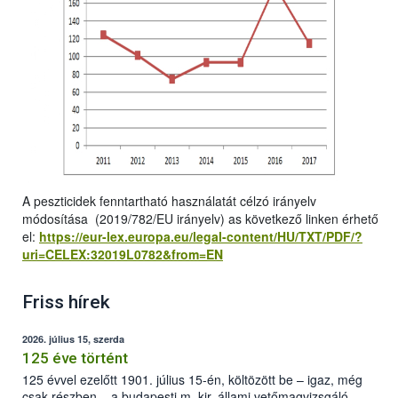
A peszticidek fenntartható használatát célzó irányelv
módosítása (2019/782/EU irányelv) as következő linken érhető
el:
https://eur-lex.europa.eu/legal-content/HU/TXT/PDF/?
uri=CELEX:32019L0782&from=EN
Friss hírek
2026. július 15, szerda
125 éve történt
125 évvel ezelőtt 1901. július 15-én, költözött be – igaz, még
csak részben – a budapesti m. kir. állami vetőmagvizsgáló