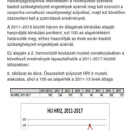
hatóanyagcsoportok tekintetében a növényvédő szerekre
kiadott szükséghelyzeti engedélyek számát meg kell szorozni a
csoportra vonatkozó veszélyességi súlyokkal, majd ezt követően
összesíteni kell a számítások eredményeit.
A 2011–2013 közötti három év átlagának kiindulási alapját
használják kiindulási pontként, ezt 100-as alapértékként
határozták meg, ehhez hasonlítják az évek során kiadott
szükséghelyzeti engedélyek számát.
Ez alapján a 2. harmonizált kockázati mutató vonatkozásában a
következő eredmények tapasztalhatók a 2011-2017 közötti
időszakban:
6. táblázat és ábra: Összesített súlyozott HRI 2 mutató
alakulása, ahol a 100-as alapérték a 2011-13 évek átlaga