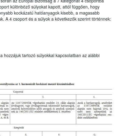
 során az Európai Bizottság a 7 kategóriát 4 csoportba
port különböző súlyokat kapott, attól függően, hogy
sonyabb kockázatú hatóanyagok kisebb, a magasabb
. A 4 csoport és a súlyok a következők szerint történnek:
a hozzájuk tartozó súlyokkal kapcsolatban az alábbi