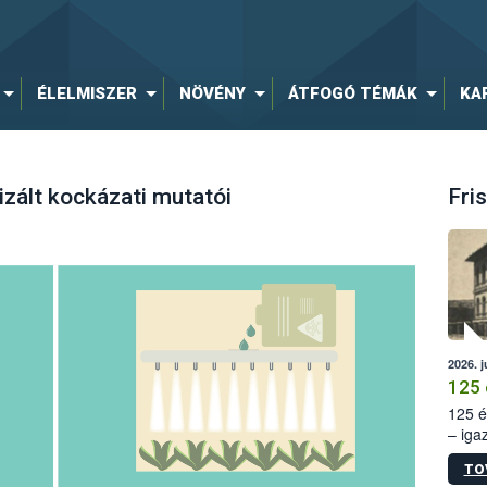
ÉLELMISZER
NÖVÉNY
ÁTFOGÓ TÉMÁK
KA
zált kockázati mutatói
Fris
2026. j
125 
125 é
– iga
állam
TO
15. sz