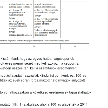
ll kiszámítani, hogy az egyes hatóanyagcsoportok
gok éves mennyiségét meg kell szorozni a csoportra
övetően összesíteni kell a számítások eredményeit.
dulási alapját használják kiindulási pontként, ezt 100-as
ítják az évek során forgalmazott hatóanyagok súlyozott
tató vonatkozásában a következő eredmények tapasztalhatók
t mutató (HRI 1) alakulása, ahol a 100-as alapérték a 2011-