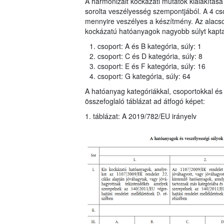
A harmonizált kockázati mutatók kialakítása
sorolta veszélyesség szempontjából. A 4 cso
mennyire veszélyes a készítmény. Az alac
kockázatú hatóanyagok nagyobb súlyt kaptak
csoport: A és B kategória, súly: 1
csoport: C és D kategória, súly: 8
csoport: E és F kategória, súly: 16
csoport: G kategória, súly: 64
A hatóanyag kategóriákkal, csoportokkal és 
összefoglaló táblázat ad átfogó képet:
1. táblázat: A 2019/782/EU irányelv