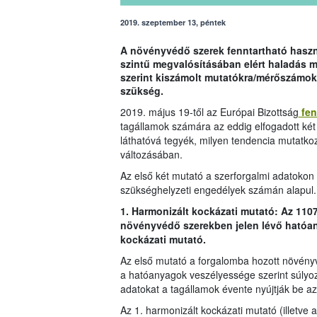
2019. szeptember 13, péntek
A növényvédő szerek fenntartható haszná
szintű megvalósításában elért haladás 
szerint kiszámolt mutatókra/mérőszámok
szükség.
2019. május 19-től az Európai Bizottság
fen
tagállamok számára az eddig elfogadott két
láthatóvá tegyék, milyen tendencia mutatko
változásában.
Az első két mutató a szerforgalmi adatokon i
szükséghelyzeti engedélyek számán alapul.
1. Harmonizált kockázati mutató: Az 110
növényvédő szerekben jelen lévő hatóan
kockázati mutató.
Az első mutató a forgalomba hozott növény
a hatóanyagok veszélyessége szerint súlyo
adatokat a tagállamok évente nyújtják be az
Az 1. harmonizált kockázati mutató (illetve 