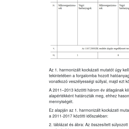
Az 1. harmonizált kockázati mutatót úgy ke
tekintetében a forgalomba hozott hatóanya
vonatkozó veszélyességi súllyal, majd ezt k
A 2011–2013 közötti három év átlagának kiin
alapértékként határozták meg, ehhez hasonl
mennyiségét.
Ez alapján az 1. harmonizált kockázati mu
a 2011-2017 közötti időszakban:
2. táblázat és ábra: Az összesített súlyozot