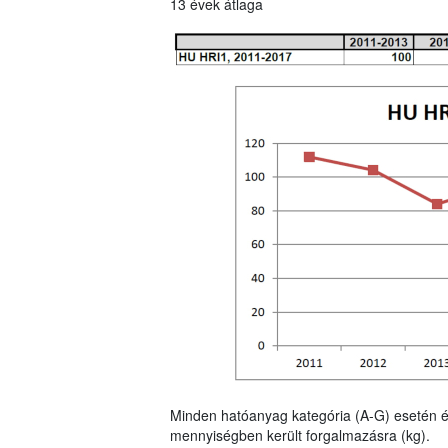
13 évek átlaga
Minden hatóanyag kategória (A-G) esetén é
mennyiségben került forgalmazásra (kg).