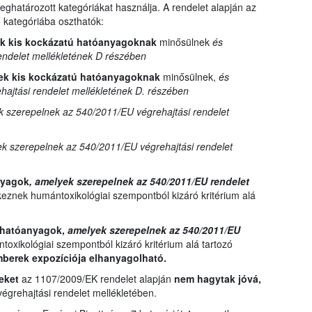
ghatározott kategóriákat használja. A rendelet alapján az
kategóriába oszthatók:
ek kis kockázatú hatóanyagoknak
minősülnek
és
endelet mellékletének D részében
ek kis kockázatú hatóanyagoknak
minősülnek,
és
ajtási rendelet mellékletének D. részében
 szerepelnek az 540/2011/EU végrehajtási rendelet
k szerepelnek az 540/2011/EU végrehajtási rendelet
anyagok
, amelyek szerepelnek az 540/2011/EU rendelet
eznek humántoxikológiai szempontból kizáró kritérium alá
t hatóanyagok,
amelyek szerepelnek az 540/2011/EU
oxikológiai szempontból kizáró kritérium alá tartozó
mberek expozíciója elhanyagolható.
yeket
az 1107/2009/EK rendelet alapján
nem hagytak jóvá,
grehajtási rendelet mellékletében.