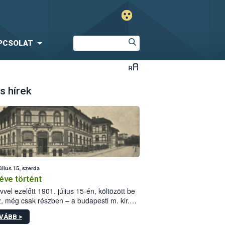
PCSOLAT
s hírek
úlius 15, szerda
éve történt
vvel ezelőtt 1901. július 15-én, költözött be
z, még csak részben – a budapesti m. kir.
i vetőmagvizsgáló állomás a Kis Rókus utca
VÁBB >
ám alatti, Czigler Győző által tervezett új