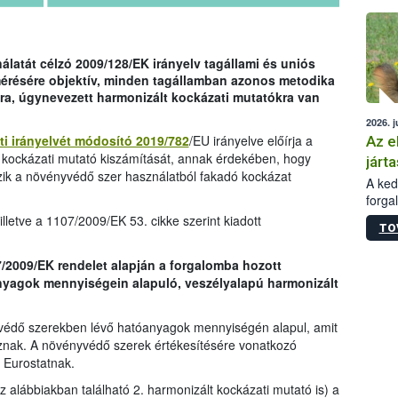
épüle
latát célzó 2009/128/EK irányelv tagállami és uniós
mérésére objektív, minden tagállamban azonos metodika
ra, úgynevezett harmonizált kockázati mutatókra van
2026. j
ti irányelvét módosító 2019/782
/EU irányelve előírja a
Az e
 kockázati mutató kiszámítását, annak érdekében, hogy
járta
zik a növényvédő szer használatból fakadó kockázat
A kedv
forga
Korm.
lletve a 1107/2009/EK 53. cikke szerint kiadott
TO
sérül
felme
7/2009/EK rendelet alapján a forgalomba hozott
veszé
yagok mennyiségein alapuló, veszélyalapú harmonizált
Ezen 
vonni
jártas
védő szerekben lévő hatóanyagok mennyiségén alapul, amit
znak. A növényvédő szerek értékesítésére vonatkozó
 Eurostatnak.
az alábbiakban található 2. harmonizált kockázati mutató is) a