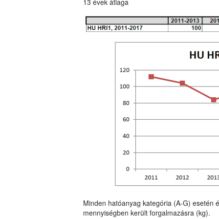
13 évek átlaga
Minden hatóanyag kategória (A-G) esetén é
mennyiségben került forgalmazásra (kg).