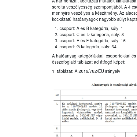
A harmonizált kockázati mutatók kialakítása
sorolta veszélyesség szempontjából. A 4 cso
mennyire veszélyes a készítmény. Az alac
kockázatú hatóanyagok nagyobb súlyt kaptak
csoport: A és B kategória, súly: 1
csoport: C és D kategória, súly: 8
csoport: E és F kategória, súly: 16
csoport: G kategória, súly: 64
A hatóanyag kategóriákkal, csoportokkal és 
összefoglaló táblázat ad átfogó képet:
1. táblázat: A 2019/782/EU irányelv