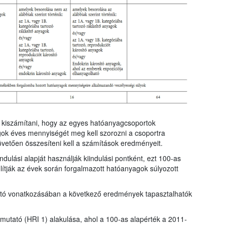
ll kiszámítani, hogy az egyes hatóanyagcsoportok
gok éves mennyiségét meg kell szorozni a csoportra
övetően összesíteni kell a számítások eredményeit.
dulási alapját használják kiindulási pontként, ezt 100-as
ítják az évek során forgalmazott hatóanyagok súlyozott
tató vonatkozásában a következő eredmények tapasztalhatók
t mutató (HRI 1) alakulása, ahol a 100-as alapérték a 2011-