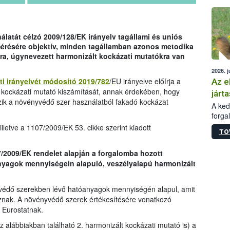
épüle
latát célzó 2009/128/EK irányelv tagállami és uniós
mérésére objektív, minden tagállamban azonos metodika
ra, úgynevezett harmonizált kockázati mutatókra van
2026. j
ti irányelvét módosító 2019/782
/EU irányelve előírja a
Az e
 kockázati mutató kiszámítását, annak érdekében, hogy
járta
zik a növényvédő szer használatból fakadó kockázat
A kedv
forga
Korm.
lletve a 1107/2009/EK 53. cikke szerint kiadott
TO
sérül
felme
7/2009/EK rendelet alapján a forgalomba hozott
veszé
yagok mennyiségein alapuló, veszélyalapú harmonizált
Ezen 
vonni
jártas
védő szerekben lévő hatóanyagok mennyiségén alapul, amit
znak. A növényvédő szerek értékesítésére vonatkozó
 Eurostatnak.
az alábbiakban található 2. harmonizált kockázati mutató is) a