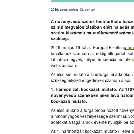
2019. szeptember 13, péntek
A növényvédő szerek fenntartható haszná
szintű megvalósításában elért haladás 
szerint kiszámolt mutatókra/mérőszámok
szükség.
2019. május 19-től az Európai Bizottság
fen
tagállamok számára az eddig elfogadott két
láthatóvá tegyék, milyen tendencia mutatko
változásában.
Az első két mutató a szerforgalmi adatokon i
szükséghelyzeti engedélyek számán alapul.
1. Harmonizált kockázati mutató: Az 110
növényvédő szerekben jelen lévő hatóan
kockázati mutató.
Az első mutató a forgalomba hozott növény
a hatóanyagok veszélyessége szerint súlyo
adatokat a tagállamok évente nyújtják be az
Az 1. harmonizált kockázati mutató (illetve 