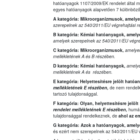
hatóanyagok 1107/2009/EK rendelet által me
egyes hatóanyagok alapvetően 7 különböző 
A kategória: Mikroorganizmusok, amely
szerepelnek az 540/2011/EU végrehajtási r
B kategória:
Kémiai hatóanyagok, amely
amelyek szerepelnek az 540/2011/EU végreh
C kategória:
Mikroorganizmusok,
amelyek
mellékletének A és B részében.
D kategória:
Kémiai hatóanyagok,
amelye
mellékletének A és részében.
E kategória:
Helyettesítésre jelölt ható
mellékletének E részében,
de nem rendelk
tartozó tulajdonsággal.
F kategória: Olyan,
helyettesítésre jelöl
rendelet mellékletének E részében,
humánt
tulajdonsággal rendelkeznek, de
ahol az e
G kategória:
Azok a hatóanyagok, amel
és ezért nem szerepelnek az 540/2011/EU vé