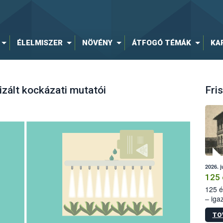
ÉLELMISZER
NÖVÉNY
ÁTFOGÓ TÉMÁK
KA
zált kockázati mutatói
Fris
2026. j
125 
125 é
– iga
állam
TO
15. sz