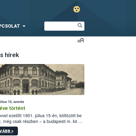
PCSOLAT
s hírek
úlius 15, szerda
éve történt
vvel ezelőtt 1901. július 15-én, költözött be
z, még csak részben – a budapesti m. kir.
i vetőmagvizsgáló állomás a Kis Rókus utca
VÁBB >
ám alatti, Czigler Győző által tervezett új