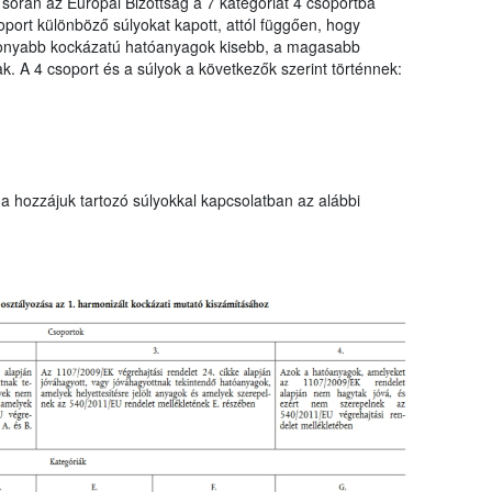
 során az Európai Bizottság a 7 kategóriát 4 csoportba
port különböző súlyokat kapott, attól függően, hogy
sonyabb kockázatú hatóanyagok kisebb, a magasabb
. A 4 csoport és a súlyok a következők szerint történnek:
a hozzájuk tartozó súlyokkal kapcsolatban az alábbi