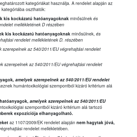
ghatározott kategóriákat használja. A rendelet alapján az
kategóriába oszthatók:
ek kis kockázatú hatóanyagoknak
minősülnek
és
endelet mellékletének D részében
ek kis kockázatú hatóanyagoknak
minősülnek,
és
ajtási rendelet mellékletének D. részében
 szerepelnek az 540/2011/EU végrehajtási rendelet
k szerepelnek az 540/2011/EU végrehajtási rendelet
anyagok
, amelyek szerepelnek az 540/2011/EU rendelet
eznek humántoxikológiai szempontból kizáró kritérium alá
t hatóanyagok,
amelyek szerepelnek az 540/2011/EU
oxikológiai szempontból kizáró kritérium alá tartozó
mberek expozíciója elhanyagolható.
yeket
az 1107/2009/EK rendelet alapján
nem hagytak jóvá,
grehajtási rendelet mellékletében.