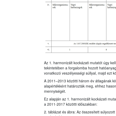
Az 1. harmonizált kockázati mutatót úgy ke
tekintetében a forgalomba hozott hatóanya
vonatkozó veszélyességi súllyal, majd ezt k
A 2011–2013 közötti három év átlagának kiin
alapértékként határozták meg, ehhez hasonl
mennyiségét.
Ez alapján az 1. harmonizált kockázati mu
a 2011-2017 közötti időszakban:
2. táblázat és ábra: Az összesített súlyozot