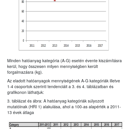
Minden hatóanyag kategória (A-G) esetén évente kiszámításra
kerül, hogy összesen milyen mennyiségben került
forgalmazásra (kg).
Az eladott hatóanyagok mennyiségének A-G kategóriák illetve
1-4 csoportok szerinti tendenciáit a 3. és 4. táblázatban és
grafikonon láthatjuk:
3. táblázat és ábra: A hatóanyag kategóriák súlyozott
mutatóinak (HRI 1) alakulása, ahol a 100-as alapérték a 2011-
13 évek átlaga