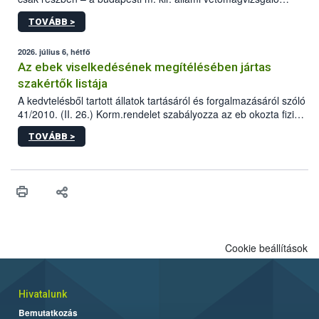
állomás a Kis Rókus utca 15. szám alatti, Czigler Győző által
TOVÁBB >
tervezett új épületébe.
2026. július 6, hétfő
Az ebek viselkedésének megítélésében jártas
szakértők listája
A kedvtelésből tartott állatok tartásáról és forgalmazásáról szóló
41/2010. (II. 26.) Korm.rendelet szabályozza az eb okozta fizikai
sérülés, illetve ennek veszélye keletkezésekor felmerülő
TOVÁBB >
hatósági feladatokat, valamint a veszélyes eb tartását és annak
engedélyezését. Ezen eljárások során szükség esetén be kell
vonni az ebek viselkedésének megítélésében jártas szakértőt.
Cookie beállítások
Hivatalunk
Bemutatkozás