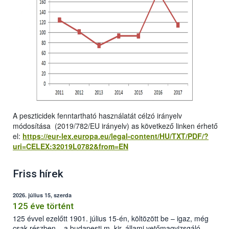
A peszticidek fenntartható használatát célzó irányelv
módosítása (2019/782/EU irányelv) as következő linken érhető
el:
https://eur-lex.europa.eu/legal-content/HU/TXT/PDF/?
uri=CELEX:32019L0782&from=EN
Friss hírek
2026. július 15, szerda
125 éve történt
125 évvel ezelőtt 1901. július 15-én, költözött be – igaz, még
csak részben – a budapesti m. kir. állami vetőmagvizsgáló