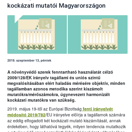
kockázati mutatói Magyarországon
2019. szeptember 13, péntek
A növényvédő szerek fenntartható használatát célzó
2009/128/EK irányelv tagállami és uniós szintű
megvalósításában elért haladás mérésére objektív, minden
tagállamban azonos metodika szerint kiszámolt
mutatókra/mérőszámokra, úgynevezett harmonizált
kockázati mutatókra van szükség.
2019. május 19-től az Európai Bizottság
fenti irányelvét
módosító 2019/782
/EU irányelve előírja a tagállamok számára
az eddig elfogadott két kockázati mutató kiszámítását, annak
érdekében, hogy láthatóvá tegyék, milyen tendencia mutatkozik