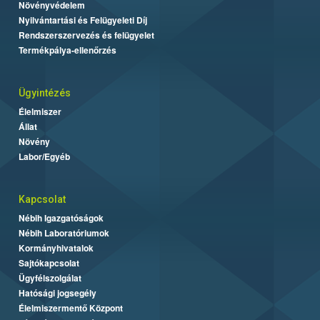
Növényvédelem
Nyilvántartási és Felügyeleti Díj
Rendszerszervezés és felügyelet
Termékpálya-ellenőrzés
Ügyintézés
Élelmiszer
Állat
Növény
Labor/Egyéb
Kapcsolat
Nébih Igazgatóságok
Nébih Laboratóriumok
Kormányhivatalok
Sajtókapcsolat
Ügyfélszolgálat
Hatósági jogsegély
Élelmiszermentő Központ