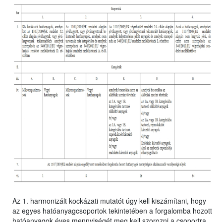
Az 1. harmonizált kockázati mutatót úgy kell kiszámítani, hogy
az egyes hatóanyagcsoportok tekintetében a forgalomba hozott
hatóanyagok éves mennyiségét meg kell szorozni a csoportra