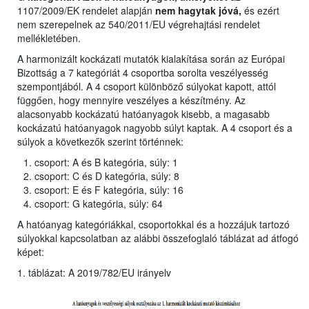
1107/2009/EK rendelet alapján
nem hagytak jóvá,
és ezért
nem szerepelnek az 540/2011/EU végrehajtási rendelet
mellékletében.
A harmonizált kockázati mutatók kialakítása során az Európai
Bizottság a 7 kategóriát 4 csoportba sorolta veszélyesség
szempontjából. A 4 csoport különböző súlyokat kapott, attól
függően, hogy mennyire veszélyes a készítmény. Az
alacsonyabb kockázatú hatóanyagok kisebb, a magasabb
kockázatú hatóanyagok nagyobb súlyt kaptak. A 4 csoport és a
súlyok a következők szerint történnek:
csoport: A és B kategória, súly: 1
csoport: C és D kategória, súly: 8
csoport: E és F kategória, súly: 16
csoport: G kategória, súly: 64
A hatóanyag kategóriákkal, csoportokkal és a hozzájuk tartozó
súlyokkal kapcsolatban az alábbi összefoglaló táblázat ad átfogó
képet:
1. táblázat: A 2019/782/EU irányelv