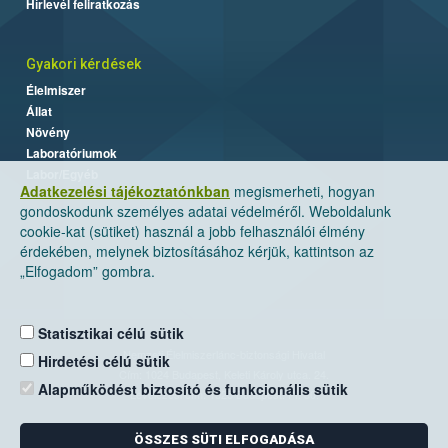
Hírlevél feliratkozás
Gyakori kérdések
Élelmiszer
Állat
Növény
Laboratóriumok
Labor/Egyéb
Adatkezelési tájékoztatónkban
megismerheti, hogyan
gondoskodunk személyes adatai védelméről. Weboldalunk
cookie-kat (sütiket) használ a jobb felhasználói élmény
érdekében, melynek biztosításához kérjük, kattintson az
„Elfogadom” gombra.
Statisztikai célú sütik
Nemzeti Élelmiszerlánc-biztonsági Hivatal
Hirdetési célú sütik
Cím: 1024 Budapest, Keleti Károly utca. 24.
Alapműködést biztosító és funkcionális sütik
Levelezési cím: 1525 Budapest. Pf. 30.
ÖSSZES SÜTI ELFOGADÁSA