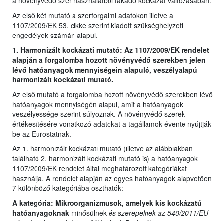
a növényvédő szer használatból fakadó kockázat változásában.
Az első két mutató a szerforgalmi adatokon illetve a
1107/2009/EK 53. cikke szerint kiadott szükséghelyzeti
engedélyek számán alapul.
1. Harmonizált kockázati mutató: Az 1107/2009/EK rendelet
alapján a forgalomba hozott növényvédő szerekben jelen
lévő hatóanyagok mennyiségein alapuló, veszélyalapú
harmonizált kockázati mutató.
Az első mutató a forgalomba hozott növényvédő szerekben lévő
hatóanyagok mennyiségén alapul, amit a hatóanyagok
veszélyessége szerint súlyoznak. A növényvédő szerek
értékesítésére vonatkozó adatokat a tagállamok évente nyújtják
be az Eurostatnak.
Az 1. harmonizált kockázati mutató (illetve az alábbiakban
található 2. harmonizált kockázati mutató is) a hatóanyagok
1107/2009/EK rendelet által meghatározott kategóriákat
használja. A rendelet alapján az egyes hatóanyagok alapvetően
7 különböző kategóriába oszthatók:
A kategória: Mikroorganizmusok, amelyek kis kockázatú
hatóanyagoknak
minősülnek
és szerepelnek az 540/2011/EU