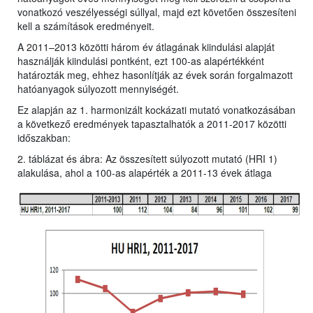
vonatkozó veszélyességi súllyal, majd ezt követően összesíteni
kell a számítások eredményeit.
A 2011–2013 közötti három év átlagának kiindulási alapját
használják kiindulási pontként, ezt 100-as alapértékként
határozták meg, ehhez hasonlítják az évek során forgalmazott
hatóanyagok súlyozott mennyiségét.
Ez alapján az 1. harmonizált kockázati mutató vonatkozásában
a következő eredmények tapasztalhatók a 2011-2017 közötti
időszakban:
2. táblázat és ábra: Az összesített súlyozott mutató (HRI 1)
alakulása, ahol a 100-as alapérték a 2011-13 évek átlaga