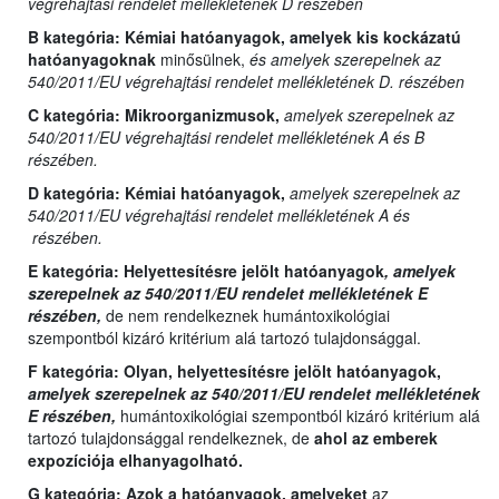
végrehajtási rendelet mellékletének D részében
B kategória:
Kémiai hatóanyagok, amelyek kis kockázatú
hatóanyagoknak
minősülnek,
és amelyek szerepelnek az
540/2011/EU végrehajtási rendelet mellékletének D. részében
C kategória:
Mikroorganizmusok,
amelyek szerepelnek az
540/2011/EU végrehajtási rendelet mellékletének A és B
részében.
D kategória:
Kémiai hatóanyagok,
amelyek szerepelnek az
540/2011/EU végrehajtási rendelet mellékletének A és
részében.
E kategória:
Helyettesítésre jelölt hatóanyagok
, amelyek
szerepelnek az 540/2011/EU rendelet mellékletének E
részében,
de nem rendelkeznek humántoxikológiai
szempontból kizáró kritérium alá tartozó tulajdonsággal.
F kategória: Olyan,
helyettesítésre jelölt hatóanyagok,
amelyek szerepelnek az 540/2011/EU rendelet mellékletének
E részében,
humántoxikológiai szempontból kizáró kritérium alá
tartozó tulajdonsággal rendelkeznek, de
ahol az emberek
expozíciója elhanyagolható.
G kategória:
Azok a hatóanyagok, amelyeket
az