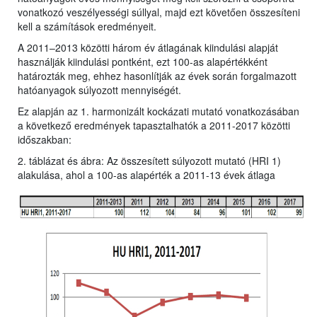
vonatkozó veszélyességi súllyal, majd ezt követően összesíteni
kell a számítások eredményeit.
A 2011–2013 közötti három év átlagának kiindulási alapját
használják kiindulási pontként, ezt 100-as alapértékként
határozták meg, ehhez hasonlítják az évek során forgalmazott
hatóanyagok súlyozott mennyiségét.
Ez alapján az 1. harmonizált kockázati mutató vonatkozásában
a következő eredmények tapasztalhatók a 2011-2017 közötti
időszakban:
2. táblázat és ábra: Az összesített súlyozott mutató (HRI 1)
alakulása, ahol a 100-as alapérték a 2011-13 évek átlaga