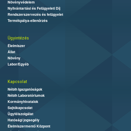
Növényvédelem
Nyilvántartási és Felügyeleti Díj
Rendszerszervezés és felügyelet
Termékpálya-ellenőrzés
Ügyintézés
Élelmiszer
Állat
Növény
Labor/Egyéb
Kapcsolat
Nébih Igazgatóságok
Nébih Laboratóriumok
Kormányhivatalok
Sajtókapcsolat
Ügyfélszolgálat
Hatósági jogsegély
Élelmiszermentő Központ