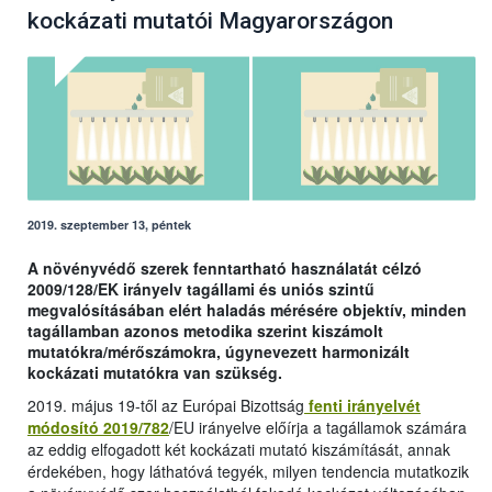
kockázati mutatói Magyarországon
2019. szeptember 13, péntek
A növényvédő szerek fenntartható használatát célzó
2009/128/EK irányelv tagállami és uniós szintű
megvalósításában elért haladás mérésére objektív, minden
tagállamban azonos metodika szerint kiszámolt
mutatókra/mérőszámokra, úgynevezett harmonizált
kockázati mutatókra van szükség.
2019. május 19-től az Európai Bizottság
fenti irányelvét
módosító 2019/782
/EU irányelve előírja a tagállamok számára
az eddig elfogadott két kockázati mutató kiszámítását, annak
érdekében, hogy láthatóvá tegyék, milyen tendencia mutatkozik