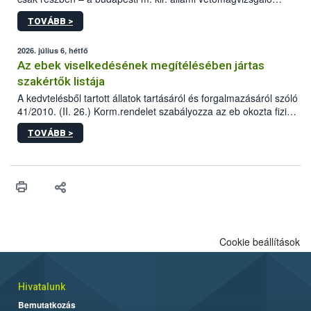
állomás a Kis Rókus utca 15. szám alatti, Czigler Győző által
TOVÁBB >
tervezett új épületébe.
2026. július 6, hétfő
Az ebek viselkedésének megítélésében jártas
szakértők listája
A kedvtelésből tartott állatok tartásáról és forgalmazásáról szóló
41/2010. (II. 26.) Korm.rendelet szabályozza az eb okozta fizikai
sérülés, illetve ennek veszélye keletkezésekor felmerülő
TOVÁBB >
hatósági feladatokat, valamint a veszélyes eb tartását és annak
engedélyezését. Ezen eljárások során szükség esetén be kell
vonni az ebek viselkedésének megítélésében jártas szakértőt.
Cookie beállítások
Hivatalunk
Bemutatkozás