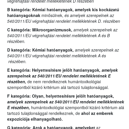
végrehajtási rendelet mellékletének D részében
B kategória:
Kémiai hatóanyagok, amelyek kis kockázatú
hatóanyagoknak
minősülnek,
és amelyek szerepelnek az
540/2011/EU végrehajtási rendelet mellékletének D. részében
C kategória:
Mikroorganizmusok,
amelyek szerepelnek az
540/2011/EU végrehajtási rendelet mellékletének A és B
részében.
D kategória:
Kémiai hatóanyagok,
amelyek szerepelnek az
540/2011/EU végrehajtási rendelet mellékletének A és
részében.
E kategória:
Helyettesítésre jelölt hatóanyagok
, amelyek
szerepelnek az 540/2011/EU rendelet mellékletének E
részében,
de nem rendelkeznek humántoxikológiai
szempontból kizáró kritérium alá tartozó tulajdonsággal.
F kategória: Olyan,
helyettesítésre jelölt hatóanyagok,
amelyek szerepelnek az 540/2011/EU rendelet mellékletének
E részében,
humántoxikológiai szempontból kizáró kritérium alá
tartozó tulajdonsággal rendelkeznek, de
ahol az emberek
expozíciója elhanyagolható.
G kategória:
Azok a hatóanyagok, amelyeket
az