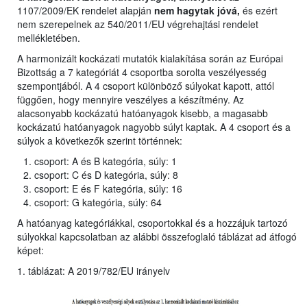
1107/2009/EK rendelet alapján
nem hagytak jóvá,
és ezért
nem szerepelnek az 540/2011/EU végrehajtási rendelet
mellékletében.
A harmonizált kockázati mutatók kialakítása során az Európai
Bizottság a 7 kategóriát 4 csoportba sorolta veszélyesség
szempontjából. A 4 csoport különböző súlyokat kapott, attól
függően, hogy mennyire veszélyes a készítmény. Az
alacsonyabb kockázatú hatóanyagok kisebb, a magasabb
kockázatú hatóanyagok nagyobb súlyt kaptak. A 4 csoport és a
súlyok a következők szerint történnek:
csoport: A és B kategória, súly: 1
csoport: C és D kategória, súly: 8
csoport: E és F kategória, súly: 16
csoport: G kategória, súly: 64
A hatóanyag kategóriákkal, csoportokkal és a hozzájuk tartozó
súlyokkal kapcsolatban az alábbi összefoglaló táblázat ad átfogó
képet:
1. táblázat: A 2019/782/EU irányelv