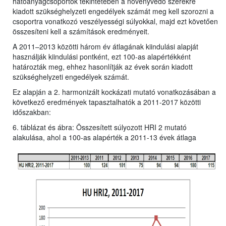
hatóanyagcsoportok tekintetében a növényvédő szerekre
kiadott szükséghelyzeti engedélyek számát meg kell szorozni a
csoportra vonatkozó veszélyességi súlyokkal, majd ezt követően
összesíteni kell a számítások eredményeit.
A 2011–2013 közötti három év átlagának kiindulási alapját
használják kiindulási pontként, ezt 100-as alapértékként
határozták meg, ehhez hasonlítják az évek során kiadott
szükséghelyzeti engedélyek számát.
Ez alapján a 2. harmonizált kockázati mutató vonatkozásában a
következő eredmények tapasztalhatók a 2011-2017 közötti
időszakban:
6. táblázat és ábra: Összesített súlyozott HRI 2 mutató
alakulása, ahol a 100-as alapérték a 2011-13 évek átlaga