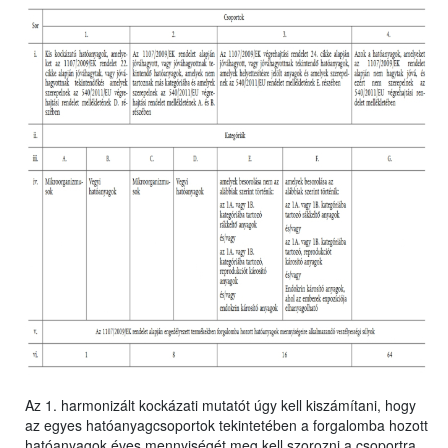
Az 1. harmonizált kockázati mutatót úgy kell kiszámítani, hogy
az egyes hatóanyagcsoportok tekintetében a forgalomba hozott
hatóanyagok éves mennyiségét meg kell szorozni a csoportra