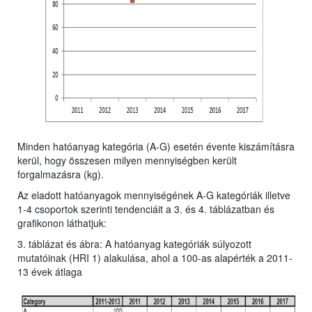
Minden hatóanyag kategória (A-G) esetén évente kiszámításra
kerül, hogy összesen milyen mennyiségben került
forgalmazásra (kg).
Az eladott hatóanyagok mennyiségének A-G kategóriák illetve
1-4 csoportok szerinti tendenciáit a 3. és 4. táblázatban és
grafikonon láthatjuk:
3. táblázat és ábra: A hatóanyag kategóriák súlyozott
mutatóinak (HRI 1) alakulása, ahol a 100-as alapérték a 2011-
13 évek átlaga