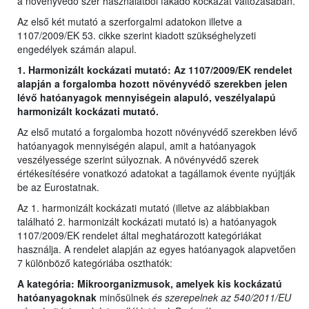
a növényvédő szer használatból fakadó kockázat változásában.
Az első két mutató a szerforgalmi adatokon illetve a
1107/2009/EK 53. cikke szerint kiadott szükséghelyzeti
engedélyek számán alapul.
1. Harmonizált kockázati mutató: Az 1107/2009/EK rendelet
alapján a forgalomba hozott növényvédő szerekben jelen
lévő hatóanyagok mennyiségein alapuló, veszélyalapú
harmonizált kockázati mutató.
Az első mutató a forgalomba hozott növényvédő szerekben lévő
hatóanyagok mennyiségén alapul, amit a hatóanyagok
veszélyessége szerint súlyoznak. A növényvédő szerek
értékesítésére vonatkozó adatokat a tagállamok évente nyújtják
be az Eurostatnak.
Az 1. harmonizált kockázati mutató (illetve az alábbiakban
található 2. harmonizált kockázati mutató is) a hatóanyagok
1107/2009/EK rendelet által meghatározott kategóriákat
használja. A rendelet alapján az egyes hatóanyagok alapvetően
7 különböző kategóriába oszthatók:
A kategória: Mikroorganizmusok, amelyek kis kockázatú
hatóanyagoknak
minősülnek
és szerepelnek az 540/2011/EU