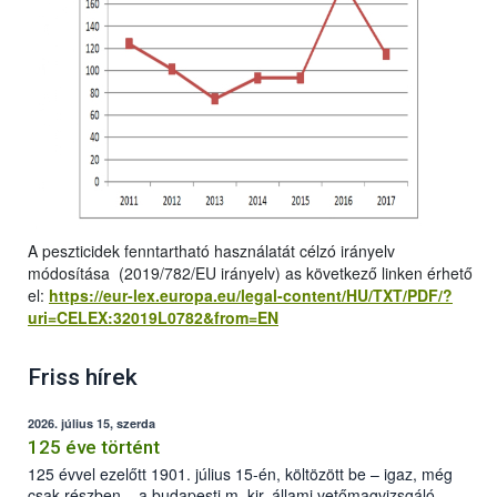
A peszticidek fenntartható használatát célzó irányelv
módosítása (2019/782/EU irányelv) as következő linken érhető
el:
https://eur-lex.europa.eu/legal-content/HU/TXT/PDF/?
uri=CELEX:32019L0782&from=EN
Friss hírek
2026. július 15, szerda
125 éve történt
125 évvel ezelőtt 1901. július 15-én, költözött be – igaz, még
csak részben – a budapesti m. kir. állami vetőmagvizsgáló