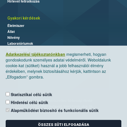
Hírlevél feliratkozás
Gyakori kérdések
Élelmiszer
Állat
Növény
Laboratóriumok
Labor/Egyéb
Adatkezelési tájékoztatónkban
megismerheti, hogyan
gondoskodunk személyes adatai védelméről. Weboldalunk
cookie-kat (sütiket) használ a jobb felhasználói élmény
érdekében, melynek biztosításához kérjük, kattintson az
„Elfogadom” gombra.
Statisztikai célú sütik
Nemzeti Élelmiszerlánc-biztonsági Hivatal
Hirdetési célú sütik
Cím: 1024 Budapest, Keleti Károly utca. 24.
Alapműködést biztosító és funkcionális sütik
Levelezési cím: 1525 Budapest. Pf. 30.
ÖSSZES SÜTI ELFOGADÁSA