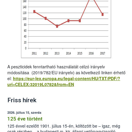
A peszticidek fenntartható használatát célzó irányelv
módosítása (2019/782/EU irányelv) as következő linken érhető
el:
https://eur-lex.europa.eu/legal-content/HU/TXT/PDF/?
uri=CELEX:32019L0782&from=EN
Friss hírek
2026. július 15, szerda
125 éve történt
125 évvel ezelőtt 1901. július 15-én, költözött be – igaz, még
csak részben – a budapesti m. kir. állami vetőmagvizsgáló