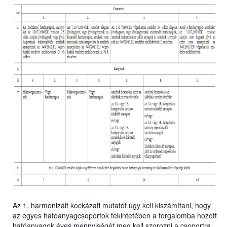
Az 1. harmonizált kockázati mutatót úgy kell kiszámítani, hogy
az egyes hatóanyagcsoportok tekintetében a forgalomba hozott
hatóanyagok éves mennyiségét meg kell szorozni a csoportra