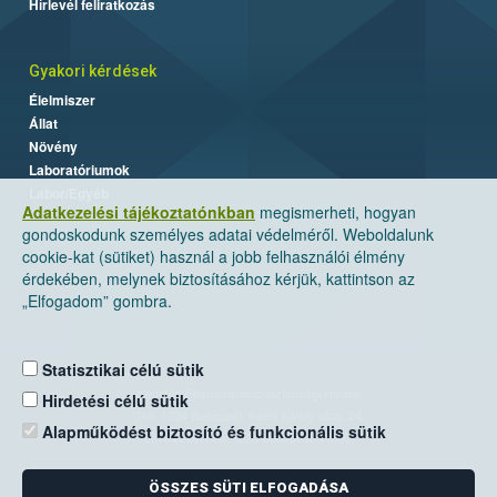
Hírlevél feliratkozás
Gyakori kérdések
Élelmiszer
Állat
Növény
Laboratóriumok
Labor/Egyéb
Adatkezelési tájékoztatónkban
megismerheti, hogyan
gondoskodunk személyes adatai védelméről. Weboldalunk
cookie-kat (sütiket) használ a jobb felhasználói élmény
érdekében, melynek biztosításához kérjük, kattintson az
„Elfogadom” gombra.
Statisztikai célú sütik
Nemzeti Élelmiszerlánc-biztonsági Hivatal
Hirdetési célú sütik
Cím: 1024 Budapest, Keleti Károly utca. 24.
Alapműködést biztosító és funkcionális sütik
Levelezési cím: 1525 Budapest. Pf. 30.
ÖSSZES SÜTI ELFOGADÁSA