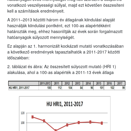
vonatkozó veszélyességi súllyal, majd ezt követően összesíteni
kell a számítások eredményeit.
A 2011–2013 közötti három év átlagának kiindulási alapját
használják kiindulási pontként, ezt 100-as alapértékként
határozták meg, ehhez hasonlítják az évek során forgalmazott
hatóanyagok súlyozott mennyiségét.
Ez alapján az 1. harmonizált kockázati mutató vonatkozásában
a következő eredmények tapasztalhatók a 2011-2017 közötti
időszakban:
2. táblázat és ábra: Az összesített súlyozott mutató (HRI 1)
alakulása, ahol a 100-as alapérték a 2011-13 évek átlaga