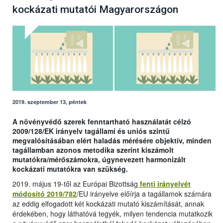
kockázati mutatói Magyarországon
2019. szeptember 13, péntek
A növényvédő szerek fenntartható használatát célzó
2009/128/EK irányelv tagállami és uniós szintű
megvalósításában elért haladás mérésére objektív, minden
tagállamban azonos metodika szerint kiszámolt
mutatókra/mérőszámokra, úgynevezett harmonizált
kockázati mutatókra van szükség.
2019. május 19-től az Európai Bizottság
fenti irányelvét
módosító 2019/782
/EU irányelve előírja a tagállamok számára
az eddig elfogadott két kockázati mutató kiszámítását, annak
érdekében, hogy láthatóvá tegyék, milyen tendencia mutatkozik