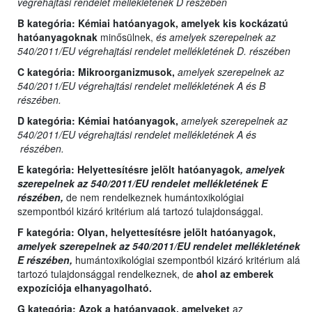
végrehajtási rendelet mellékletének D részében
B kategória:
Kémiai hatóanyagok, amelyek kis kockázatú
hatóanyagoknak
minősülnek,
és amelyek szerepelnek az
540/2011/EU végrehajtási rendelet mellékletének D. részében
C kategória:
Mikroorganizmusok,
amelyek szerepelnek az
540/2011/EU végrehajtási rendelet mellékletének A és B
részében.
D kategória:
Kémiai hatóanyagok,
amelyek szerepelnek az
540/2011/EU végrehajtási rendelet mellékletének A és
részében.
E kategória:
Helyettesítésre jelölt hatóanyagok
, amelyek
szerepelnek az 540/2011/EU rendelet mellékletének E
részében,
de nem rendelkeznek humántoxikológiai
szempontból kizáró kritérium alá tartozó tulajdonsággal.
F kategória: Olyan,
helyettesítésre jelölt hatóanyagok,
amelyek szerepelnek az 540/2011/EU rendelet mellékletének
E részében,
humántoxikológiai szempontból kizáró kritérium alá
tartozó tulajdonsággal rendelkeznek, de
ahol az emberek
expozíciója elhanyagolható.
G kategória:
Azok a hatóanyagok, amelyeket
az