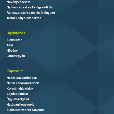
Növényvédelem
Nyilvántartási és Felügyeleti Díj
Rendszerszervezés és felügyelet
Termékpálya-ellenőrzés
Ügyintézés
Élelmiszer
Állat
Növény
Labor/Egyéb
Kapcsolat
Nébih Igazgatóságok
Nébih Laboratóriumok
Kormányhivatalok
Sajtókapcsolat
Ügyfélszolgálat
Hatósági jogsegély
Élelmiszermentő Központ