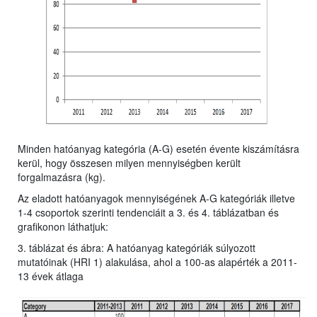
Minden hatóanyag kategória (A-G) esetén évente kiszámításra
kerül, hogy összesen milyen mennyiségben került
forgalmazásra (kg).
Az eladott hatóanyagok mennyiségének A-G kategóriák illetve
1-4 csoportok szerinti tendenciáit a 3. és 4. táblázatban és
grafikonon láthatjuk:
3. táblázat és ábra: A hatóanyag kategóriák súlyozott
mutatóinak (HRI 1) alakulása, ahol a 100-as alapérték a 2011-
13 évek átlaga