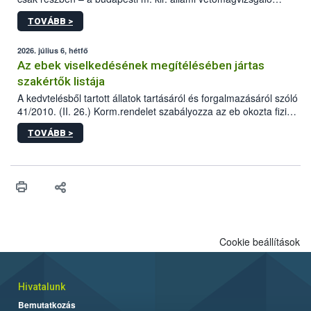
állomás a Kis Rókus utca 15. szám alatti, Czigler Győző által
TOVÁBB >
tervezett új épületébe.
2026. július 6, hétfő
Az ebek viselkedésének megítélésében jártas
szakértők listája
A kedvtelésből tartott állatok tartásáról és forgalmazásáról szóló
41/2010. (II. 26.) Korm.rendelet szabályozza az eb okozta fizikai
sérülés, illetve ennek veszélye keletkezésekor felmerülő
TOVÁBB >
hatósági feladatokat, valamint a veszélyes eb tartását és annak
engedélyezését. Ezen eljárások során szükség esetén be kell
vonni az ebek viselkedésének megítélésében jártas szakértőt.
Cookie beállítások
Hivatalunk
Bemutatkozás