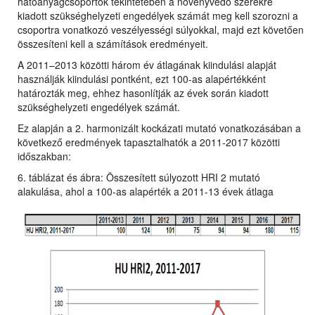
hatóanyagcsoportok tekintetében a növényvédő szerekre
kiadott szükséghelyzeti engedélyek számát meg kell szorozni a
csoportra vonatkozó veszélyességi súlyokkal, majd ezt követően
összesíteni kell a számítások eredményeit.
A 2011–2013 közötti három év átlagának kiindulási alapját
használják kiindulási pontként, ezt 100-as alapértékként
határozták meg, ehhez hasonlítják az évek során kiadott
szükséghelyzeti engedélyek számát.
Ez alapján a 2. harmonizált kockázati mutató vonatkozásában a
következő eredmények tapasztalhatók a 2011-2017 közötti
időszakban:
6. táblázat és ábra: Összesített súlyozott HRI 2 mutató
alakulása, ahol a 100-as alapérték a 2011-13 évek átlaga