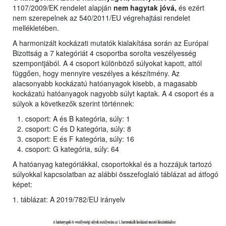
1107/2009/EK rendelet alapján
nem hagytak jóvá,
és ezért
nem szerepelnek az 540/2011/EU végrehajtási rendelet
mellékletében.
A harmonizált kockázati mutatók kialakítása során az Európai
Bizottság a 7 kategóriát 4 csoportba sorolta veszélyesség
szempontjából. A 4 csoport különböző súlyokat kapott, attól
függően, hogy mennyire veszélyes a készítmény. Az
alacsonyabb kockázatú hatóanyagok kisebb, a magasabb
kockázatú hatóanyagok nagyobb súlyt kaptak. A 4 csoport és a
súlyok a következők szerint történnek:
csoport: A és B kategória, súly: 1
csoport: C és D kategória, súly: 8
csoport: E és F kategória, súly: 16
csoport: G kategória, súly: 64
A hatóanyag kategóriákkal, csoportokkal és a hozzájuk tartozó
súlyokkal kapcsolatban az alábbi összefoglaló táblázat ad átfogó
képet:
1. táblázat: A 2019/782/EU irányelv