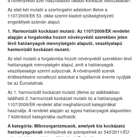
a növényvédő szer használatból fakadó kockázat változásában.
Az első két mutató a szerforgalmi adatokon illetve a
1107/2009/EK 53. cikke szerint kiadott szükséghelyzeti
engedélyek számán alapul.
1. Harmonizált kockázati mutató: Az 1107/2009/EK rendelet
alapján a forgalomba hozott növényvédő szerekben jelen
lévő hatóanyagok mennyiségein alapuló, veszélyalapú
harmonizált kockázati mutató.
Az első mutató a forgalomba hozott növényvédő szerekben lévő
hatóanyagok mennyiségén alapul, amit a hatóanyagok
veszélyessége szerint súlyoznak. A növényvédő szerek
értékesítésére vonatkozó adatokat a tagállamok évente nyújtják
be az Eurostatnak.
Az 1. harmonizált kockázati mutató (illetve az alábbiakban
található 2. harmonizált kockázati mutató is) a hatóanyagok
1107/2009/EK rendelet által meghatározott kategóriákat
használja. A rendelet alapján az egyes hatóanyagok alapvetően
7 különböző kategóriába oszthatók:
A kategória: Mikroorganizmusok, amelyek kis kockázatú
hatóanyagoknak
minősülnek
és szerepelnek az 540/2011/EU