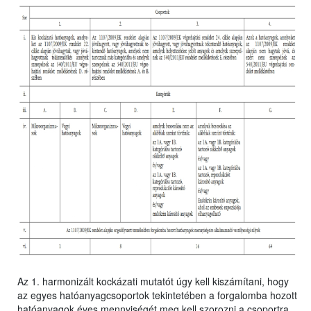
Az 1. harmonizált kockázati mutatót úgy kell kiszámítani, hogy
az egyes hatóanyagcsoportok tekintetében a forgalomba hozott
hatóanyagok éves mennyiségét meg kell szorozni a csoportra