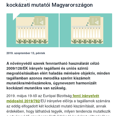
kockázati mutatói Magyarországon
2019. szeptember 13, péntek
A növényvédő szerek fenntartható használatát célzó
2009/128/EK irányelv tagállami és uniós szintű
megvalósításában elért haladás mérésére objektív, minden
tagállamban azonos metodika szerint kiszámolt
mutatókra/mérőszámokra, úgynevezett harmonizált
kockázati mutatókra van szükség.
2019. május 19-től az Európai Bizottság
fenti irányelvét
módosító 2019/782
/EU irányelve előírja a tagállamok számára
az eddig elfogadott két kockázati mutató kiszámítását, annak
érdekében, hogy láthatóvá tegyék, milyen tendencia mutatkozik