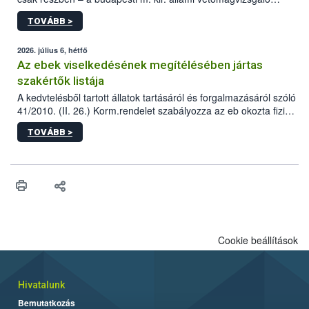
állomás a Kis Rókus utca 15. szám alatti, Czigler Győző által
TOVÁBB >
tervezett új épületébe.
2026. július 6, hétfő
Az ebek viselkedésének megítélésében jártas
szakértők listája
A kedvtelésből tartott állatok tartásáról és forgalmazásáról szóló
41/2010. (II. 26.) Korm.rendelet szabályozza az eb okozta fizikai
sérülés, illetve ennek veszélye keletkezésekor felmerülő
TOVÁBB >
hatósági feladatokat, valamint a veszélyes eb tartását és annak
engedélyezését. Ezen eljárások során szükség esetén be kell
vonni az ebek viselkedésének megítélésében jártas szakértőt.
Cookie beállítások
Hivatalunk
Bemutatkozás