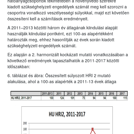
hatóanyagcsoportok tekintetében a növényvédő szerekre
kiadott szükséghelyzeti engedélyek számát meg kell szorozni a
csoportra vonatkozó veszélyességi súlyokkal, majd ezt követően
összesíteni kell a számítások eredményeit.
A 2011–2013 közötti három év átlagának kiindulási alapját
használják kiindulási pontként, ezt 100-as alapértékként
határozták meg, ehhez hasonlítják az évek során kiadott
szükséghelyzeti engedélyek számát.
Ez alapján a 2. harmonizált kockázati mutató vonatkozásában a
következő eredmények tapasztalhatók a 2011-2017 közötti
időszakban:
6. táblázat és ábra: Összesített súlyozott HRI 2 mutató
alakulása, ahol a 100-as alapérték a 2011-13 évek átlaga