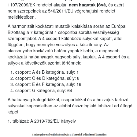
1107/2009/EK rendelet alapján
nem hagytak jóvá,
és ezért
nem szerepelnek az 540/2011/EU végrehajtási rendelet
mellékletében.
A harmonizált kockázati mutatók kialakítása során az Európai
Bizottság a 7 kategóriát 4 csoportba sorolta veszélyesség
szempontjából. A 4 csoport különböző súlyokat kapott, attól
függően, hogy mennyire veszélyes a készítmény. Az
alacsonyabb kockázatú hatóanyagok kisebb, a magasabb
kockázatú hatóanyagok nagyobb súlyt kaptak. A 4 csoport és a
súlyok a következők szerint történnek:
csoport: A és B kategória, súly: 1
csoport: C és D kategória, súly: 8
csoport: E és F kategória, súly: 16
csoport: G kategória, súly: 64
A hatóanyag kategóriákkal, csoportokkal és a hozzájuk tartozó
súlyokkal kapcsolatban az alábbi összefoglaló táblázat ad átfogó
képet:
1. táblázat: A 2019/782/EU irányelv