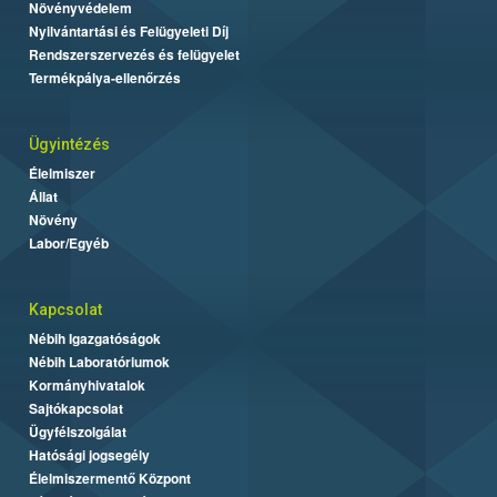
Növényvédelem
Nyilvántartási és Felügyeleti Díj
Rendszerszervezés és felügyelet
Termékpálya-ellenőrzés
Ügyintézés
Élelmiszer
Állat
Növény
Labor/Egyéb
Kapcsolat
Nébih Igazgatóságok
Nébih Laboratóriumok
Kormányhivatalok
Sajtókapcsolat
Ügyfélszolgálat
Hatósági jogsegély
Élelmiszermentő Központ