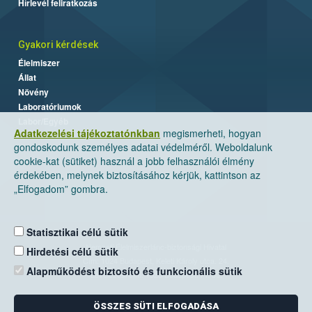
Hírlevél feliratkozás
Gyakori kérdések
Élelmiszer
Állat
Növény
Laboratóriumok
Labor/Egyéb
Adatkezelési tájékoztatónkban
megismerheti, hogyan
gondoskodunk személyes adatai védelméről. Weboldalunk
cookie-kat (sütiket) használ a jobb felhasználói élmény
érdekében, melynek biztosításához kérjük, kattintson az
„Elfogadom” gombra.
Statisztikai célú sütik
Nemzeti Élelmiszerlánc-biztonsági Hivatal
Hirdetési célú sütik
Cím: 1024 Budapest, Keleti Károly utca. 24.
Alapműködést biztosító és funkcionális sütik
Levelezési cím: 1525 Budapest. Pf. 30.
ÖSSZES SÜTI ELFOGADÁSA