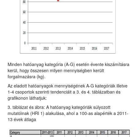
Minden hatóanyag kategória (A-G) esetén évente kiszámításra
kerül, hogy összesen milyen mennyiségben került
forgalmazásra (kg).
Az eladott hatóanyagok mennyiségének A-G kategóriák illetve
1-4 csoportok szerinti tendenciáit a 3. és 4. táblázatban és
grafikonon láthatjuk:
3. táblázat és ábra: A hatóanyag kategóriák súlyozott
mutatóinak (HRI 1) alakulása, ahol a 100-as alapérték a 2011-
13 évek átlaga