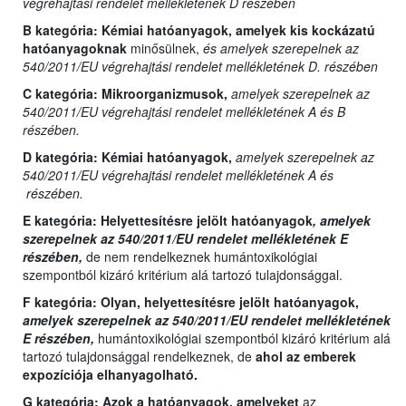
végrehajtási rendelet mellékletének D részében
B kategória:
Kémiai hatóanyagok, amelyek kis kockázatú
hatóanyagoknak
minősülnek,
és amelyek szerepelnek az
540/2011/EU végrehajtási rendelet mellékletének D. részében
C kategória:
Mikroorganizmusok,
amelyek szerepelnek az
540/2011/EU végrehajtási rendelet mellékletének A és B
részében.
D kategória:
Kémiai hatóanyagok,
amelyek szerepelnek az
540/2011/EU végrehajtási rendelet mellékletének A és
részében.
E kategória:
Helyettesítésre jelölt hatóanyagok
, amelyek
szerepelnek az 540/2011/EU rendelet mellékletének E
részében,
de nem rendelkeznek humántoxikológiai
szempontból kizáró kritérium alá tartozó tulajdonsággal.
F kategória: Olyan,
helyettesítésre jelölt hatóanyagok,
amelyek szerepelnek az 540/2011/EU rendelet mellékletének
E részében,
humántoxikológiai szempontból kizáró kritérium alá
tartozó tulajdonsággal rendelkeznek, de
ahol az emberek
expozíciója elhanyagolható.
G kategória:
Azok a hatóanyagok, amelyeket
az