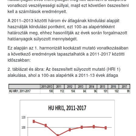
vonatkozó veszélyességi súllyal, majd ezt követően összesíteni
kell a számítások eredményeit.
A 2011–2013 közötti három év átlagának kiindulási alapját
használják kiindulási pontként, ezt 100-as alapértékként
határozták meg, ehhez hasonlítják az évek során forgalmazott
hatóanyagok súlyozott mennyiségét.
Ez alapján az 1. harmonizált kockázati mutató vonatkozásában
a következő eredmények tapasztalhatók a 2011-2017 közötti
időszakban:
2. táblázat és ábra: Az összesített súlyozott mutató (HRI 1)
alakulása, ahol a 100-as alapérték a 2011-13 évek átlaga