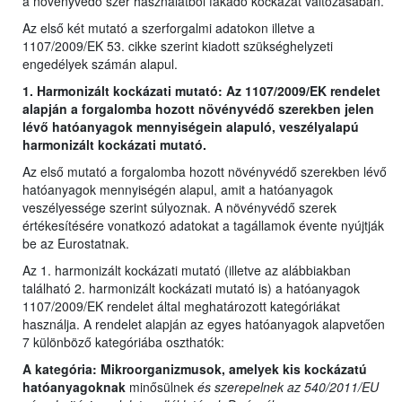
a növényvédő szer használatból fakadó kockázat változásában.
Az első két mutató a szerforgalmi adatokon illetve a
1107/2009/EK 53. cikke szerint kiadott szükséghelyzeti
engedélyek számán alapul.
1. Harmonizált kockázati mutató: Az 1107/2009/EK rendelet
alapján a forgalomba hozott növényvédő szerekben jelen
lévő hatóanyagok mennyiségein alapuló, veszélyalapú
harmonizált kockázati mutató.
Az első mutató a forgalomba hozott növényvédő szerekben lévő
hatóanyagok mennyiségén alapul, amit a hatóanyagok
veszélyessége szerint súlyoznak. A növényvédő szerek
értékesítésére vonatkozó adatokat a tagállamok évente nyújtják
be az Eurostatnak.
Az 1. harmonizált kockázati mutató (illetve az alábbiakban
található 2. harmonizált kockázati mutató is) a hatóanyagok
1107/2009/EK rendelet által meghatározott kategóriákat
használja. A rendelet alapján az egyes hatóanyagok alapvetően
7 különböző kategóriába oszthatók:
A kategória: Mikroorganizmusok, amelyek kis kockázatú
hatóanyagoknak
minősülnek
és szerepelnek az 540/2011/EU