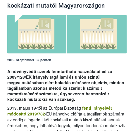
kockázati mutatói Magyarországon
2019. szeptember 13, péntek
A növényvédő szerek fenntartható használatát célzó
2009/128/EK irányelv tagállami és uniós szintű
megvalósításában elért haladás mérésére objektív, minden
tagállamban azonos metodika szerint kiszámolt
mutatókra/mérőszámokra, úgynevezett harmonizált
kockázati mutatókra van szükség.
2019. május 19-től az Európai Bizottság
fenti irányelvét
módosító 2019/782
/EU irányelve előírja a tagállamok számára
az eddig elfogadott két kockázati mutató kiszámítását, annak
érdekében, hogy láthatóvá tegyék, milyen tendencia mutatkozik