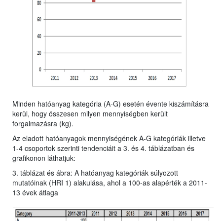
Minden hatóanyag kategória (A-G) esetén évente kiszámításra
kerül, hogy összesen milyen mennyiségben került
forgalmazásra (kg).
Az eladott hatóanyagok mennyiségének A-G kategóriák illetve
1-4 csoportok szerinti tendenciáit a 3. és 4. táblázatban és
grafikonon láthatjuk:
3. táblázat és ábra: A hatóanyag kategóriák súlyozott
mutatóinak (HRI 1) alakulása, ahol a 100-as alapérték a 2011-
13 évek átlaga