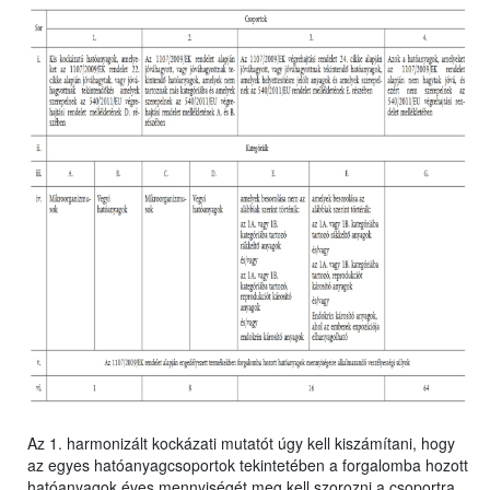
Az 1. harmonizált kockázati mutatót úgy kell kiszámítani, hogy
az egyes hatóanyagcsoportok tekintetében a forgalomba hozott
hatóanyagok éves mennyiségét meg kell szorozni a csoportra