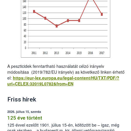
A peszticidek fenntartható használatát célzó irányelv
módosítása (2019/782/EU irányelv) as következő linken érhető
el:
https://eur-lex.europa.eu/legal-content/HU/TXT/PDF/?
uri=CELEX:32019L0782&from=EN
Friss hírek
2026. július 15, szerda
125 éve történt
125 évvel ezelőtt 1901. július 15-én, költözött be – igaz, még
csak részben – a budapesti m. kir. állami vetőmagvizsgáló