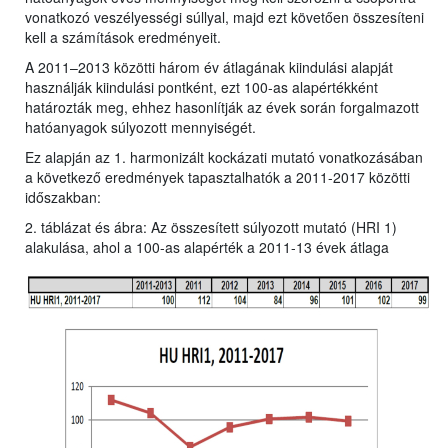
vonatkozó veszélyességi súllyal, majd ezt követően összesíteni
kell a számítások eredményeit.
A 2011–2013 közötti három év átlagának kiindulási alapját
használják kiindulási pontként, ezt 100-as alapértékként
határozták meg, ehhez hasonlítják az évek során forgalmazott
hatóanyagok súlyozott mennyiségét.
Ez alapján az 1. harmonizált kockázati mutató vonatkozásában
a következő eredmények tapasztalhatók a 2011-2017 közötti
időszakban:
2. táblázat és ábra: Az összesített súlyozott mutató (HRI 1)
alakulása, ahol a 100-as alapérték a 2011-13 évek átlaga