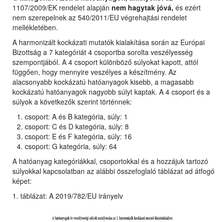
1107/2009/EK rendelet alapján
nem hagytak jóvá,
és ezért
nem szerepelnek az 540/2011/EU végrehajtási rendelet
mellékletében.
A harmonizált kockázati mutatók kialakítása során az Európai
Bizottság a 7 kategóriát 4 csoportba sorolta veszélyesség
szempontjából. A 4 csoport különböző súlyokat kapott, attól
függően, hogy mennyire veszélyes a készítmény. Az
alacsonyabb kockázatú hatóanyagok kisebb, a magasabb
kockázatú hatóanyagok nagyobb súlyt kaptak. A 4 csoport és a
súlyok a következők szerint történnek:
csoport: A és B kategória, súly: 1
csoport: C és D kategória, súly: 8
csoport: E és F kategória, súly: 16
csoport: G kategória, súly: 64
A hatóanyag kategóriákkal, csoportokkal és a hozzájuk tartozó
súlyokkal kapcsolatban az alábbi összefoglaló táblázat ad átfogó
képet:
1. táblázat: A 2019/782/EU irányelv