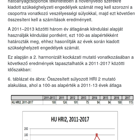
hatóanyagcsoportok tekintetében a növényvédő szerekre
kiadott szükséghelyzeti engedélyek számát meg kell szorozni a
csoportra vonatkozó veszélyességi súlyokkal, majd ezt követően
összesíteni kell a számítások eredményeit.
A 2011–2013 közötti három év átlagának kiindulási alapját
használják kiindulási pontként, ezt 100-as alapértékként
határozták meg, ehhez hasonlítják az évek során kiadott
szükséghelyzeti engedélyek számát.
Ez alapján a 2. harmonizált kockázati mutató vonatkozásában a
következő eredmények tapasztalhatók a 2011-2017 közötti
időszakban:
6. táblázat és ábra: Összesített súlyozott HRI 2 mutató
alakulása, ahol a 100-as alapérték a 2011-13 évek átlaga