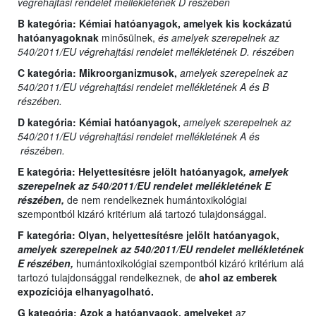
végrehajtási rendelet mellékletének D részében
B kategória:
Kémiai hatóanyagok, amelyek kis kockázatú
hatóanyagoknak
minősülnek,
és amelyek szerepelnek az
540/2011/EU végrehajtási rendelet mellékletének D. részében
C kategória:
Mikroorganizmusok,
amelyek szerepelnek az
540/2011/EU végrehajtási rendelet mellékletének A és B
részében.
D kategória:
Kémiai hatóanyagok,
amelyek szerepelnek az
540/2011/EU végrehajtási rendelet mellékletének A és
részében.
E kategória:
Helyettesítésre jelölt hatóanyagok
, amelyek
szerepelnek az 540/2011/EU rendelet mellékletének E
részében,
de nem rendelkeznek humántoxikológiai
szempontból kizáró kritérium alá tartozó tulajdonsággal.
F kategória: Olyan,
helyettesítésre jelölt hatóanyagok,
amelyek szerepelnek az 540/2011/EU rendelet mellékletének
E részében,
humántoxikológiai szempontból kizáró kritérium alá
tartozó tulajdonsággal rendelkeznek, de
ahol az emberek
expozíciója elhanyagolható.
G kategória:
Azok a hatóanyagok, amelyeket
az