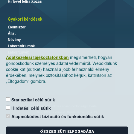
Hírlevél feliratkozás
Gyakori kérdések
Élelmiszer
Állat
Növény
Laboratóriumok
Labor/Egyéb
Adatkezelési tájékoztatónkban
megismerheti, hogyan
gondoskodunk személyes adatai védelméről. Weboldalunk
cookie-kat (sütiket) használ a jobb felhasználói élmény
érdekében, melynek biztosításához kérjük, kattintson az
„Elfogadom” gombra.
Statisztikai célú sütik
Nemzeti Élelmiszerlánc-biztonsági Hivatal
Hirdetési célú sütik
Cím: 1024 Budapest, Keleti Károly utca. 24.
Alapműködést biztosító és funkcionális sütik
Levelezési cím: 1525 Budapest. Pf. 30.
ÖSSZES SÜTI ELFOGADÁSA