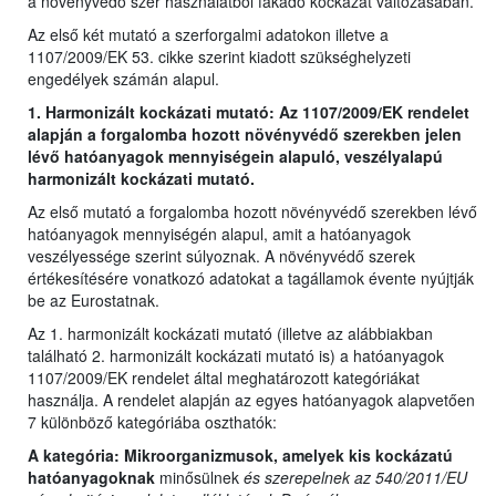
a növényvédő szer használatból fakadó kockázat változásában.
Az első két mutató a szerforgalmi adatokon illetve a
1107/2009/EK 53. cikke szerint kiadott szükséghelyzeti
engedélyek számán alapul.
1. Harmonizált kockázati mutató: Az 1107/2009/EK rendelet
alapján a forgalomba hozott növényvédő szerekben jelen
lévő hatóanyagok mennyiségein alapuló, veszélyalapú
harmonizált kockázati mutató.
Az első mutató a forgalomba hozott növényvédő szerekben lévő
hatóanyagok mennyiségén alapul, amit a hatóanyagok
veszélyessége szerint súlyoznak. A növényvédő szerek
értékesítésére vonatkozó adatokat a tagállamok évente nyújtják
be az Eurostatnak.
Az 1. harmonizált kockázati mutató (illetve az alábbiakban
található 2. harmonizált kockázati mutató is) a hatóanyagok
1107/2009/EK rendelet által meghatározott kategóriákat
használja. A rendelet alapján az egyes hatóanyagok alapvetően
7 különböző kategóriába oszthatók:
A kategória: Mikroorganizmusok, amelyek kis kockázatú
hatóanyagoknak
minősülnek
és szerepelnek az 540/2011/EU