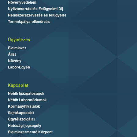
Növényvédelem
Nyilvántartási és Felügyeleti Díj
Rendszerszervezés és felügyelet
Termékpálya-ellenőrzés
Ügyintézés
Élelmiszer
Állat
Növény
Labor/Egyéb
Kapcsolat
Nébih Igazgatóságok
Nébih Laboratóriumok
Kormányhivatalok
Sajtókapcsolat
Ügyfélszolgálat
Hatósági jogsegély
Élelmiszermentő Központ