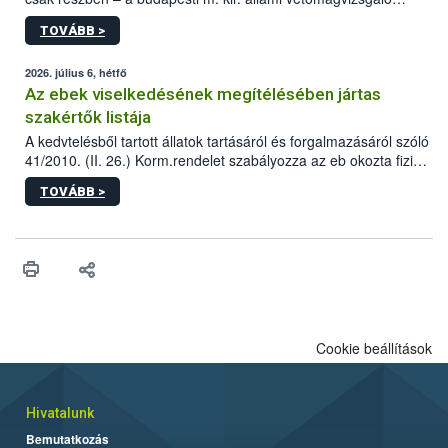
állomás a Kis Rókus utca 15. szám alatti, Czigler Győző által
TOVÁBB >
tervezett új épületébe.
2026. július 6, hétfő
Az ebek viselkedésének megítélésében jártas
szakértők listája
A kedvtelésből tartott állatok tartásáról és forgalmazásáról szóló
41/2010. (II. 26.) Korm.rendelet szabályozza az eb okozta fizikai
sérülés, illetve ennek veszélye keletkezésekor felmerülő
TOVÁBB >
hatósági feladatokat, valamint a veszélyes eb tartását és annak
engedélyezését. Ezen eljárások során szükség esetén be kell
vonni az ebek viselkedésének megítélésében jártas szakértőt.
Cookie beállítások
Hivatalunk
Bemutatkozás