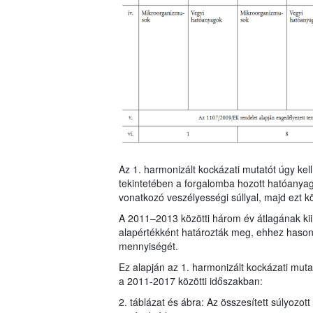
Az 1. harmonizált kockázati mutatót úgy ke
tekintetében a forgalomba hozott hatóanya
vonatkozó veszélyességi súllyal, majd ezt k
A 2011–2013 közötti három év átlagának kiin
alapértékként határozták meg, ehhez hasonl
mennyiségét.
Ez alapján az 1. harmonizált kockázati mu
a 2011-2017 közötti időszakban:
2. táblázat és ábra: Az összesített súlyozot