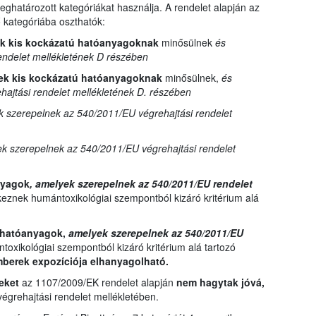
ghatározott kategóriákat használja. A rendelet alapján az
kategóriába oszthatók:
ek kis kockázatú hatóanyagoknak
minősülnek
és
endelet mellékletének D részében
ek kis kockázatú hatóanyagoknak
minősülnek,
és
ajtási rendelet mellékletének D. részében
 szerepelnek az 540/2011/EU végrehajtási rendelet
k szerepelnek az 540/2011/EU végrehajtási rendelet
anyagok
, amelyek szerepelnek az 540/2011/EU rendelet
eznek humántoxikológiai szempontból kizáró kritérium alá
t hatóanyagok,
amelyek szerepelnek az 540/2011/EU
oxikológiai szempontból kizáró kritérium alá tartozó
mberek expozíciója elhanyagolható.
yeket
az 1107/2009/EK rendelet alapján
nem hagytak jóvá,
grehajtási rendelet mellékletében.