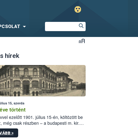
PCSOLAT
s hírek
úlius 15, szerda
éve történt
vvel ezelőtt 1901. július 15-én, költözött be
z, még csak részben – a budapesti m. kir.
i vetőmagvizsgáló állomás a Kis Rókus utca
VÁBB >
ám alatti, Czigler Győző által tervezett új