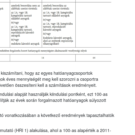
ll kiszámítani, hogy az egyes hatóanyagcsoportok
gok éves mennyiségét meg kell szorozni a csoportra
övetően összesíteni kell a számítások eredményeit.
dulási alapját használják kiindulási pontként, ezt 100-as
ítják az évek során forgalmazott hatóanyagok súlyozott
tató vonatkozásában a következő eredmények tapasztalhatók
t mutató (HRI 1) alakulása, ahol a 100-as alapérték a 2011-