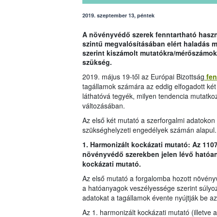
2019. szeptember 13, péntek
A növényvédő szerek fenntartható haszná
szintű megvalósításában elért haladás 
szerint kiszámolt mutatókra/mérőszámok
szükség.
2019. május 19-től az Európai Bizottság
fen
tagállamok számára az eddig elfogadott két
láthatóvá tegyék, milyen tendencia mutatko
változásában.
Az első két mutató a szerforgalmi adatokon i
szükséghelyzeti engedélyek számán alapul.
1. Harmonizált kockázati mutató: Az 110
növényvédő szerekben jelen lévő hatóan
kockázati mutató.
Az első mutató a forgalomba hozott növény
a hatóanyagok veszélyessége szerint súlyo
adatokat a tagállamok évente nyújtják be az
Az 1. harmonizált kockázati mutató (illetve 