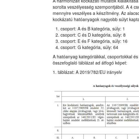
A harmonizált kockázati mutatók kialakítása
sorolta veszélyesség szempontjából. A 4 cso
mennyire veszélyes a készítmény. Az alac
kockázatú hatóanyagok nagyobb súlyt kaptak
csoport: A és B kategória, súly: 1
csoport: C és D kategória, súly: 8
csoport: E és F kategória, súly: 16
csoport: G kategória, súly: 64
A hatóanyag kategóriákkal, csoportokkal és 
összefoglaló táblázat ad átfogó képet:
1. táblázat: A 2019/782/EU irányelv