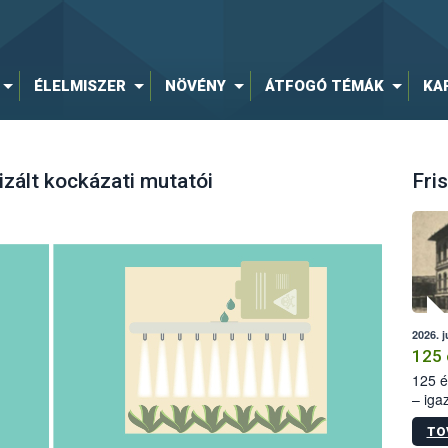
ÉLELMISZER
NÖVÉNY
ÁTFOGÓ TÉMÁK
KA
zált kockázati mutatói
Fris
2026. j
125 
125 é
– iga
állam
TO
15. sz