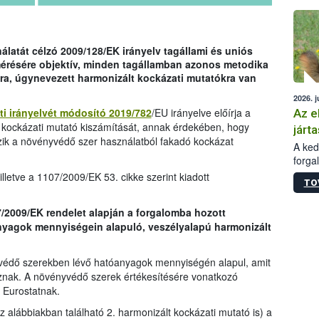
épüle
latát célzó 2009/128/EK irányelv tagállami és uniós
mérésére objektív, minden tagállamban azonos metodika
ra, úgynevezett harmonizált kockázati mutatókra van
2026. j
ti irányelvét módosító 2019/782
/EU irányelve előírja a
Az e
 kockázati mutató kiszámítását, annak érdekében, hogy
járta
zik a növényvédő szer használatból fakadó kockázat
A kedv
forga
Korm.
lletve a 1107/2009/EK 53. cikke szerint kiadott
TO
sérül
felme
7/2009/EK rendelet alapján a forgalomba hozott
veszé
yagok mennyiségein alapuló, veszélyalapú harmonizált
Ezen 
vonni
jártas
védő szerekben lévő hatóanyagok mennyiségén alapul, amit
znak. A növényvédő szerek értékesítésére vonatkozó
 Eurostatnak.
az alábbiakban található 2. harmonizált kockázati mutató is) a