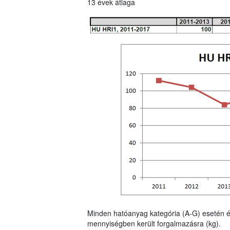
13 évek átlaga
Minden hatóanyag kategória (A-G) esetén é
mennyiségben került forgalmazásra (kg).