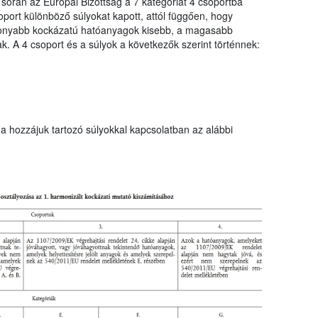
 során az Európai Bizottság a 7 kategóriát 4 csoportba
port különböző súlyokat kapott, attól függően, hogy
sonyabb kockázatú hatóanyagok kisebb, a magasabb
. A 4 csoport és a súlyok a következők szerint történnek:
a hozzájuk tartozó súlyokkal kapcsolatban az alábbi