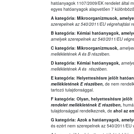
hatóanyagok 1107/2009/EK rendelet által me
egyes hatóanyagok alapvetően 7 különböző 
A kategória: Mikroorganizmusok, amely
szerepelnek az 540/2011/EU végrehajtási r
B kategória:
Kémiai hatóanyagok, amely
amelyek szerepelnek az 540/2011/EU végreh
C kategória:
Mikroorganizmusok,
amelyek
mellékletének A és B részében.
D kategória:
Kémiai hatóanyagok,
amelye
mellékletének A és részében.
E kategória:
Helyettesítésre jelölt ható
mellékletének E részében,
de nem rendelk
tartozó tulajdonsággal.
F kategória: Olyan,
helyettesítésre jelöl
rendelet mellékletének E részében,
humánt
tulajdonsággal rendelkeznek, de
ahol az e
G kategória:
Azok a hatóanyagok, amel
és ezért nem szerepelnek az 540/2011/EU vé