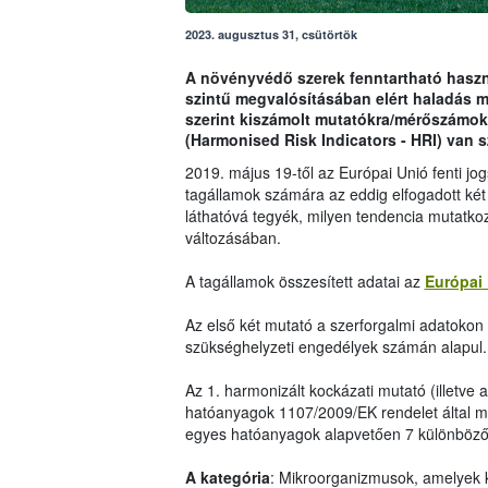
2023. augusztus 31, csütörtök
A növényvédő szerek fenntartható haszná
szintű megvalósításában elért haladás 
szerint kiszámolt mutatókra/mérőszámok
(Harmonised Risk Indicators - HRI) van 
2019. május 19-től az Európai Unió fenti j
tagállamok számára az eddig elfogadott két
láthatóvá tegyék, milyen tendencia mutatko
változásában.
A tagállamok összesített adatai az
Európai 
Az első két mutató a szerforgalmi adatokon i
szükséghelyzeti engedélyek számán alapul.
Az 1. harmonizált kockázati mutató (illetve 
hatóanyagok 1107/2009/EK rendelet által me
egyes hatóanyagok alapvetően 7 különböző 
A kategória
: Mikroorganizmusok, amelyek 