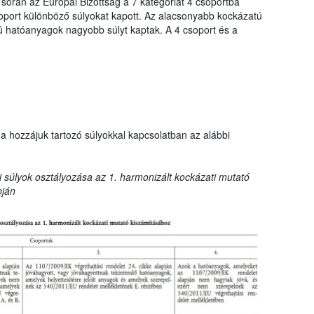
 során az Európai Bizottság a 7 kategóriát 4 csoportba
oport különböző súlyokat kapott. Az alacsonyabb kockázatú
hatóanyagok nagyobb súlyt kaptak. A 4 csoport és a
a hozzájuk tartozó súlyokkal kapcsolatban az alábbi
 súlyok osztályozása az 1. harmonizált kockázati mutató
pján