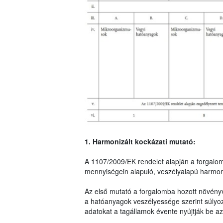
1. Harmonizált kockázati mutató:
A 1107/2009/EK rendelet alapján a forgalo
mennyiségein alapuló, veszélyalapú harmoni
Az első mutató a forgalomba hozott növény
a hatóanyagok veszélyessége szerint súlyo
adatokat a tagállamok évente nyújtják be az 