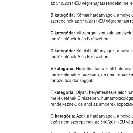
az 540/2011/EU végrehajtási rendelet mell
B kategória:
Kémiai hatóanyagok, amelyek 
szerepelnek az 540/2011/EU végrehajtási r
C kategória:
Mikroorganizmusok, amelyek s
mellékletének A és B részében.
D kategória:
Kémiai hatóanyagok, amelyek 
mellékletének A és B részében.
E kategória:
Helyettesítésre jelölt hatóan
mellékletének E részében, de nem rendelkez
tartozó tulajdonsággal.
F kategória
: Olyan, helyettesítésre jelölt
mellékletének E részében, humántoxikológiai
rendelkeznek, de ahol az emberek expozíci
G kategória
: Azok a hatóanyagok, amelyek
ezért nem szerepelnek az 540/2011/EU végre