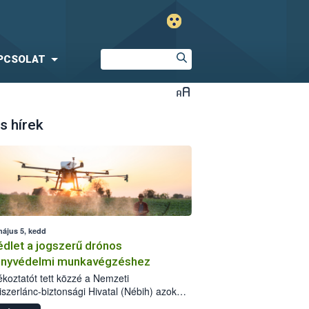
PCSOLAT
s hírek
május 5, kedd
dlet a jogszerű drónos
nyvédelmi munkavégzéshez
jékoztatót tett közzé a Nemzeti
iszerlánc-biztonsági Hivatal (Nébih) azok
ra, akik drónnal szeretnének