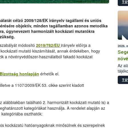
TO
növén
tevék
össze
működ
latát célzó 2009/128/EK irányelv tagállami és uniós
hatósá
mérésére objektív, minden tagállamban azonos metodika
ra, úgynevezett harmonizált kockázati mutatókra
szükség.
ogszabályát módosító
2019/782/EU
irányelv előírja a
2026. 
 kockázati mutató kiszámítását, annak érdekében, hogy
Segé
zik a növényvédőszer-használatból fakadó kockázat
növé
gazd
Az al
tájék
felté
Bizottság honlapján
érhetők el.
válás
TO
tápan
lletve a 1107/2009/EK 53. cikke szerint kiadott
legfon
az alábbiakban található 2. harmonizált kockázati mutató is) a
ghatározott kategóriákat használja. A rendelet alapján az
kategóriába oszthatók:
kis kockázatú hatóanyagoknak minősülnek és szerepelnek