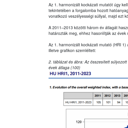
Az 1. harmonizált kockázati mutatót úgy ke
tekintetében a forgalomba hozott hatóanya
vonatkozó veszélyességi súllyal, majd ezt k
A 2011–2013 közötti három év átlagát haszná
határozták meg, ehhez hasonlítják az évek 
Az 1. harmonizált kockázati mutató (HRI 1) 
illetve grafikon szemlélteti:
2. táblázat és ábra: Az összesített súlyozot
évek átlaga (100)