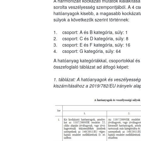
A harmonizált kockázati mutatók kialakítása
sorolta veszélyesség szempontjából. A 4 cs
hatóanyagok kisebb, a magasabb kockázatú 
súlyok a következők szerint történnek:
1. csoport: A és B kategória, súly: 1
2. csoport: C és D kategória, súly: 8
3. csoport: E és F kategória, súly: 16
4. csoport: G kategória, súly: 64
A hatóanyag kategóriákkal, csoportokkal és 
összefoglaló táblázat ad átfogó képet:
1. táblázat: A hatóanyagok és veszélyességi
kiszámításához a 2019/782/EU irányelv ala