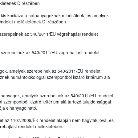
ékletének D részében
kis kockázatú hatóanyagoknak minősülnek, és amelyek
endelet mellékletének D. részében
zerepelnek az 540/2011/EU végrehajtási rendelet
szerepelnek az 540/2011/EU végrehajtási rendelet
yagok, amelyek szerepelnek az 540/2011/EU rendelet
nek humántoxikológiai szempontból kizáró kritérium alá
 hatóanyagok, amelyek szerepelnek az 540/2011/EU rendelet
 szempontból kizáró kritérium alá tartozó tulajdonsággal
ója elhanyagolható.
et az 1107/2009/EK rendelet alapján nem hagytak jóvá, és
hajtási rendelet mellékletében.