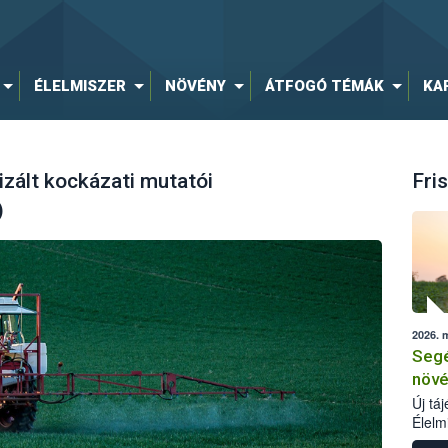
ÉLELMISZER
NÖVÉNY
ÁTFOGÓ TÉMÁK
KA
zált kockázati mutatói
Fris
)
2026. 
Segé
növé
Új tá
Élelm
számá