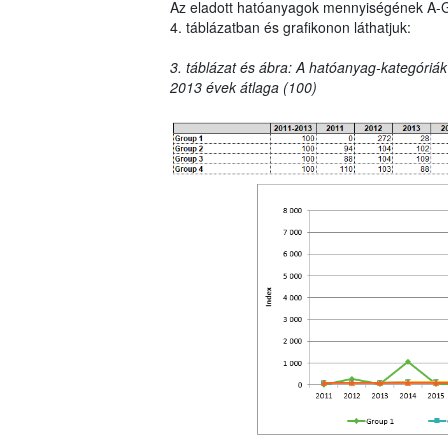
Az eladott hatóanyagok mennyiségének A-G ka
4. táblázatban és grafikonon láthatjuk:
3. táblázat és ábra: A hatóanyag-kategóriák
2013 évek átlaga (100)