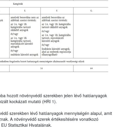
mba hozott növényvédő szerekben jelen lévő hatóanyagok
zált kockázati mutató (HRI 1).
védő szerekben lévő hatóanyagok mennyiségén alapul, amit
znak. A növényvédő szerek értékesítésére vonatkozó
EU Statisztikai Hivatalának.