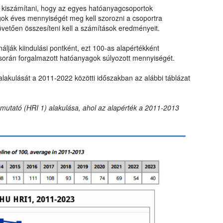
ll kiszámítani, hogy az egyes hatóanyagcsoportok
gok éves mennyiségét meg kell szorozni a csoportra
övetően összesíteni kell a számítások eredményeit.
lják kiindulási pontként, ezt 100-as alapértékként
során forgalmazott hatóanyagok súlyozott mennyiségét.
alakulását a 2011-2022 közötti időszakban az alábbi táblázat
t mutató (HRI 1) alakulása, ahol az alapérték a 2011-2013