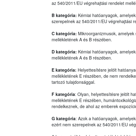
az 540/2011/EU végrehajtási rendelet mell
B kategória:
Kémiai hatóanyagok, amelyek 
szerepelnek az 540/2011/EU végrehajtási r
C kategória:
Mikroorganizmusok, amelyek s
mellékletének A és B részében.
D kategória:
Kémiai hatóanyagok, amelyek 
mellékletének A és B részében.
E kategória:
Helyettesítésre jelölt hatóan
mellékletének E részében, de nem rendelkez
tartozó tulajdonsággal.
F kategória
: Olyan, helyettesítésre jelölt
mellékletének E részében, humántoxikológiai
rendelkeznek, de ahol az emberek expozíci
G kategória
: Azok a hatóanyagok, amelyek
ezért nem szerepelnek az 540/2011/EU végre