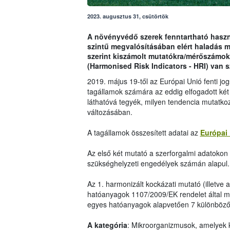
2023. augusztus 31, csütörtök
A növényvédő szerek fenntartható haszná
szintű megvalósításában elért haladás 
szerint kiszámolt mutatókra/mérőszámok
(Harmonised Risk Indicators - HRI) van 
2019. május 19-től az Európai Unió fenti j
tagállamok számára az eddig elfogadott két
láthatóvá tegyék, milyen tendencia mutatko
változásában.
A tagállamok összesített adatai az
Európai 
Az első két mutató a szerforgalmi adatokon i
szükséghelyzeti engedélyek számán alapul.
Az 1. harmonizált kockázati mutató (illetve 
hatóanyagok 1107/2009/EK rendelet által me
egyes hatóanyagok alapvetően 7 különböző 
A kategória
: Mikroorganizmusok, amelyek 