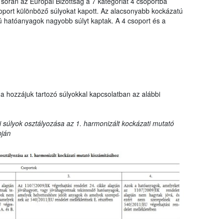
 során az Európai Bizottság a 7 kategóriát 4 csoportba
oport különböző súlyokat kapott. Az alacsonyabb kockázatú
hatóanyagok nagyobb súlyt kaptak. A 4 csoport és a
a hozzájuk tartozó súlyokkal kapcsolatban az alábbi
 súlyok osztályozása az 1. harmonizált kockázati mutató
pján