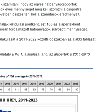
ll kiszámítani, hogy az egyes hatóanyagcsoportok
gok éves mennyiségét meg kell szorozni a csoportra
övetően összesíteni kell a számítások eredményeit.
lják kiindulási pontként, ezt 100-as alapértékként
során forgalmazott hatóanyagok súlyozott mennyiségét.
alakulását a 2011-2022 közötti időszakban az alábbi táblázat
t mutató (HRI 1) alakulása, ahol az alapérték a 2011-2013