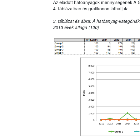
Az eladott hatóanyagok mennyiségének A-G ka
4. táblázatban és grafikonon láthatjuk:
3. táblázat és ábra: A hatóanyag-kategóriák
2013 évek átlaga (100)