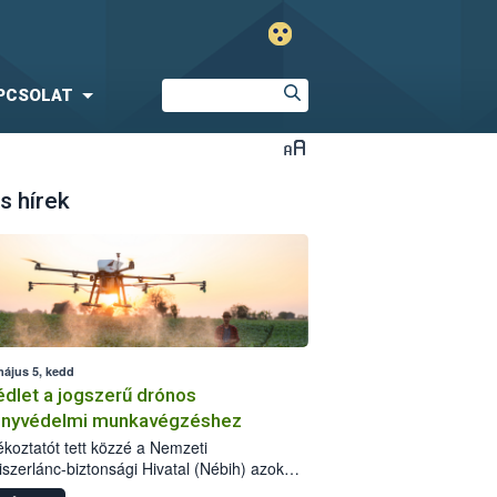
PCSOLAT
s hírek
május 5, kedd
dlet a jogszerű drónos
nyvédelmi munkavégzéshez
jékoztatót tett közzé a Nemzeti
iszerlánc-biztonsági Hivatal (Nébih) azok
ra, akik drónnal szeretnének