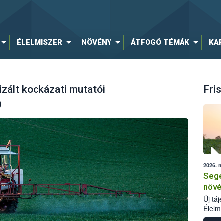
ÉLELMISZER
NÖVÉNY
ÁTFOGÓ TÉMÁK
KA
zált kockázati mutatói
Fris
)
2026. 
Segé
növé
Új tá
Élelm
számá