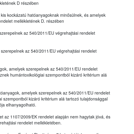
ékletének D részében
kis kockázatú hatóanyagoknak minősülnek, és amelyek
endelet mellékletének D. részében
zerepelnek az 540/2011/EU végrehajtási rendelet
szerepelnek az 540/2011/EU végrehajtási rendelet
yagok, amelyek szerepelnek az 540/2011/EU rendelet
nek humántoxikológiai szempontból kizáró kritérium alá
 hatóanyagok, amelyek szerepelnek az 540/2011/EU rendelet
 szempontból kizáró kritérium alá tartozó tulajdonsággal
ója elhanyagolható.
et az 1107/2009/EK rendelet alapján nem hagytak jóvá, és
hajtási rendelet mellékletében.