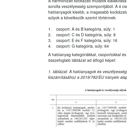
A harmonizált kockázati mutatók kialakítása
sorolta veszélyesség szempontjából. A 4 cs
hatóanyagok kisebb, a magasabb kockázatú 
súlyok a következők szerint történnek:
1. csoport: A és B kategória, súly: 1
2. csoport: C és D kategória, súly: 8
3. csoport: E és F kategória, súly: 16
4. csoport: G kategória, súly: 64
A hatóanyag kategóriákkal, csoportokkal és 
összefoglaló táblázat ad átfogó képet:
1. táblázat: A hatóanyagok és veszélyességi
kiszámításához a 2019/782/EU irányelv ala