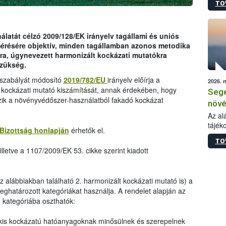
TO
növén
tevék
össze
működ
latát célzó 2009/128/EK irányelv tagállami és uniós
hatósá
mérésére objektív, minden tagállamban azonos metodika
ra, úgynevezett harmonizált kockázati mutatókra
szükség.
ogszabályát módosító
2019/782/EU
irányelv előírja a
2026. 
 kockázati mutató kiszámítását, annak érdekében, hogy
Segé
zik a növényvédőszer-használatból fakadó kockázat
növé
gazd
Az al
tájék
felté
Bizottság honlapján
érhetők el.
válás
TO
tápan
lletve a 1107/2009/EK 53. cikke szerint kiadott
legfon
az alábbiakban található 2. harmonizált kockázati mutató is) a
ghatározott kategóriákat használja. A rendelet alapján az
kategóriába oszthatók:
kis kockázatú hatóanyagoknak minősülnek és szerepelnek