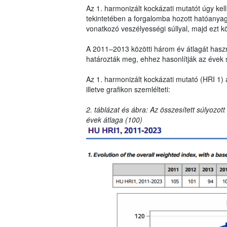
Az 1. harmonizált kockázati mutatót úgy ke
tekintetében a forgalomba hozott hatóanya
vonatkozó veszélyességi súllyal, majd ezt k
A 2011–2013 közötti három év átlagát haszná
határozták meg, ehhez hasonlítják az évek 
Az 1. harmonizált kockázati mutató (HRI 1) 
illetve grafikon szemlélteti:
2. táblázat és ábra: Az összesített súlyozot
évek átlaga (100)