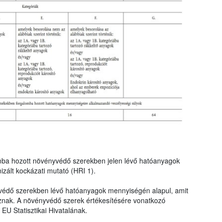
mba hozott növényvédő szerekben jelen lévő hatóanyagok
zált kockázati mutató (HRI 1).
védő szerekben lévő hatóanyagok mennyiségén alapul, amit
znak. A növényvédő szerek értékesítésére vonatkozó
EU Statisztikai Hivatalának.