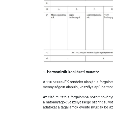
1. Harmonizált kockázati mutató:
A 1107/2009/EK rendelet alapján a forgalo
mennyiségein alapuló, veszélyalapú harmoni
Az első mutató a forgalomba hozott növény
a hatóanyagok veszélyessége szerint súlyo
adatokat a tagállamok évente nyújtják be az 