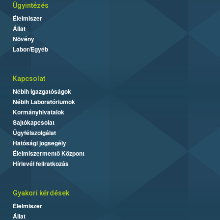
Ügyintézés
Élelmiszer
Állat
Növény
Labor/Egyéb
Kapcsolat
Nébih Igazgatóságok
Nébih Laboratóriumok
Kormányhivatalok
Sajtókapcsolat
Ügyfélszolgálat
Hatósági jogsegély
Élelmiszermentő Központ
Hírlevél feliratkozás
Gyakori kérdések
Élelmiszer
Állat