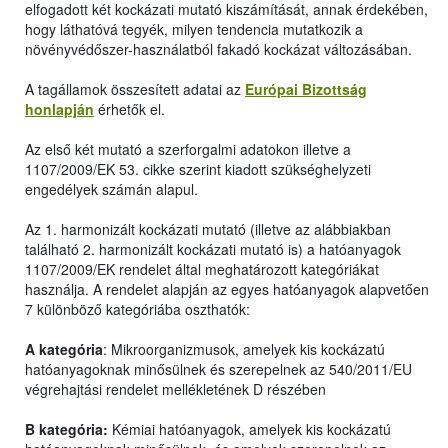
elfogadott két kockázati mutató kiszámítását, annak érdekében,
hogy láthatóvá tegyék, milyen tendencia mutatkozik a
növényvédőszer-használatból fakadó kockázat változásában.
A tagállamok összesített adatai az
Európai Bizottság
honlapján
érhetők el.
Az első két mutató a szerforgalmi adatokon illetve a
1107/2009/EK 53. cikke szerint kiadott szükséghelyzeti
engedélyek számán alapul.
Az 1. harmonizált kockázati mutató (illetve az alábbiakban
található 2. harmonizált kockázati mutató is) a hatóanyagok
1107/2009/EK rendelet által meghatározott kategóriákat
használja. A rendelet alapján az egyes hatóanyagok alapvetően
7 különböző kategóriába oszthatók:
A kategória
: Mikroorganizmusok, amelyek kis kockázatú
hatóanyagoknak minősülnek és szerepelnek az 540/2011/EU
végrehajtási rendelet mellékletének D részében
B kategória:
Kémiai hatóanyagok, amelyek kis kockázatú