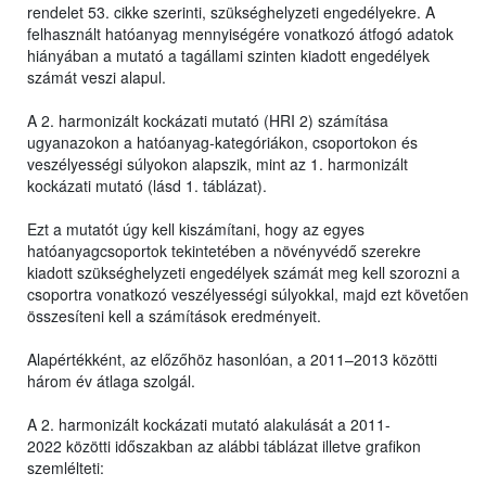
rendelet 53. cikke szerinti, szükséghelyzeti engedélyekre. A
felhasznált hatóanyag mennyiségére vonatkozó átfogó adatok
hiányában a mutató a tagállami szinten kiadott engedélyek
számát veszi alapul.
A 2. harmonizált kockázati mutató (HRI 2) számítása
ugyanazokon a hatóanyag-kategóriákon, csoportokon és
veszélyességi súlyokon alapszik, mint az 1. harmonizált
kockázati mutató (lásd 1. táblázat).
Ezt a mutatót úgy kell kiszámítani, hogy az egyes
hatóanyagcsoportok tekintetében a növényvédő szerekre
kiadott szükséghelyzeti engedélyek számát meg kell szorozni a
csoportra vonatkozó veszélyességi súlyokkal, majd ezt követően
összesíteni kell a számítások eredményeit.
Alapértékként, az előzőhöz hasonlóan, a 2011–2013 közötti
három év átlaga szolgál.
A 2. harmonizált kockázati mutató alakulását a 2011-
2022 közötti időszakban az alábbi táblázat illetve grafikon
szemlélteti: