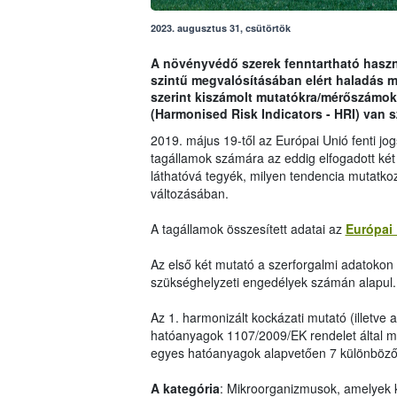
2023. augusztus 31, csütörtök
A növényvédő szerek fenntartható haszná
szintű megvalósításában elért haladás 
szerint kiszámolt mutatókra/mérőszámok
(Harmonised Risk Indicators - HRI) van 
2019. május 19-től az Európai Unió fenti j
tagállamok számára az eddig elfogadott két
láthatóvá tegyék, milyen tendencia mutatko
változásában.
A tagállamok összesített adatai az
Európai 
Az első két mutató a szerforgalmi adatokon i
szükséghelyzeti engedélyek számán alapul.
Az 1. harmonizált kockázati mutató (illetve 
hatóanyagok 1107/2009/EK rendelet által me
egyes hatóanyagok alapvetően 7 különböző 
A kategória
: Mikroorganizmusok, amelyek 