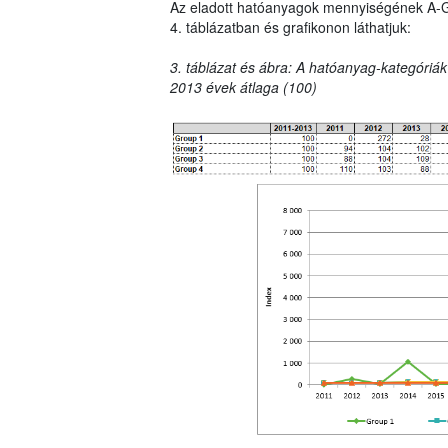
Az eladott hatóanyagok mennyiségének A-G ka
4. táblázatban és grafikonon láthatjuk:
3. táblázat és ábra: A hatóanyag-kategóriák
2013 évek átlaga (100)