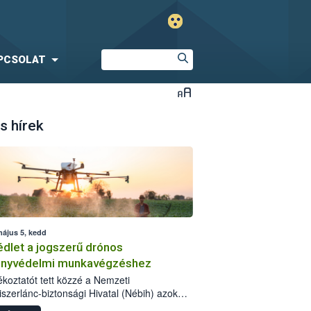
PCSOLAT
s hírek
május 5, kedd
dlet a jogszerű drónos
nyvédelmi munkavégzéshez
jékoztatót tett közzé a Nemzeti
iszerlánc-biztonsági Hivatal (Nébih) azok
ra, akik drónnal szeretnének