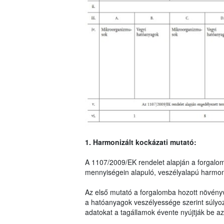
1. Harmonizált kockázati mutató:
A 1107/2009/EK rendelet alapján a forgalo
mennyiségein alapuló, veszélyalapú harmoni
Az első mutató a forgalomba hozott növény
a hatóanyagok veszélyessége szerint súlyo
adatokat a tagállamok évente nyújtják be az 