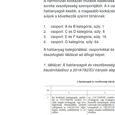
A harmonizált kockázati mutatók kialakítása
sorolta veszélyesség szempontjából. A 4 cs
hatóanyagok kisebb, a magasabb kockázatú 
súlyok a következők szerint történnek:
1. csoport: A és B kategória, súly: 1
2. csoport: C és D kategória, súly: 8
3. csoport: E és F kategória, súly: 16
4. csoport: G kategória, súly: 64
A hatóanyag kategóriákkal, csoportokkal és 
összefoglaló táblázat ad átfogó képet:
1. táblázat: A hatóanyagok és veszélyességi
kiszámításához a 2019/782/EU irányelv ala