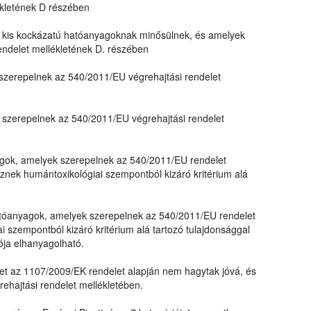
ékletének D részében
kis kockázatú hatóanyagoknak minősülnek, és amelyek
endelet mellékletének D. részében
zerepelnek az 540/2011/EU végrehajtási rendelet
szerepelnek az 540/2011/EU végrehajtási rendelet
yagok, amelyek szerepelnek az 540/2011/EU rendelet
nek humántoxikológiai szempontból kizáró kritérium alá
 hatóanyagok, amelyek szerepelnek az 540/2011/EU rendelet
 szempontból kizáró kritérium alá tartozó tulajdonsággal
ója elhanyagolható.
et az 1107/2009/EK rendelet alapján nem hagytak jóvá, és
hajtási rendelet mellékletében.