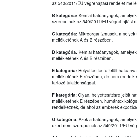
az 540/2011/EU végrehajtási rendelet mell
B kategória:
Kémiai hatóanyagok, amelyek 
szerepelnek az 540/2011/EU végrehajtási r
C kategória:
Mikroorganizmusok, amelyek s
mellékletének A és B részében.
D kategória:
Kémiai hatóanyagok, amelyek 
mellékletének A és B részében.
E kategória:
Helyettesítésre jelölt hatóan
mellékletének E részében, de nem rendelkez
tartozó tulajdonsággal.
F kategória
: Olyan, helyettesítésre jelölt
mellékletének E részében, humántoxikológiai
rendelkeznek, de ahol az emberek expozíci
G kategória
: Azok a hatóanyagok, amelyek
ezért nem szerepelnek az 540/2011/EU végre