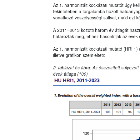
Az 1. harmonizált kockázati mutatót úgy ke
tekintetében a forgalomba hozott hatóanya
vonatkozó veszélyességi súllyal, majd ezt k
A 2011–2013 közötti három év átlagát haszná
határozták meg, ehhez hasonlítják az évek 
Az 1. harmonizált kockázati mutató (HRI 1) 
illetve grafikon szemlélteti:
2. táblázat és ábra: Az összesített súlyozot
évek átlaga (100)