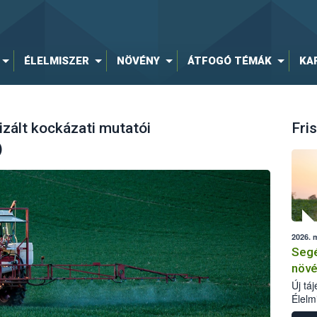
ÉLELMISZER
NÖVÉNY
ÁTFOGÓ TÉMÁK
KA
zált kockázati mutatói
Fris
)
2026. 
Segé
növé
Új tá
Élelm
számá