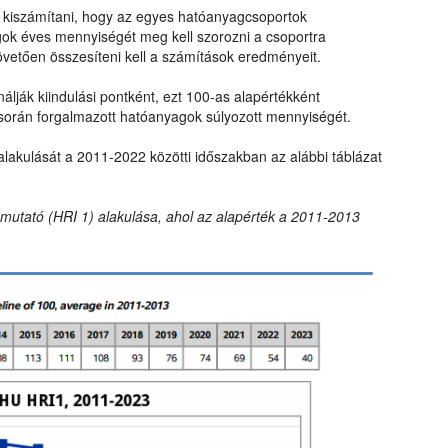
ll kiszámítani, hogy az egyes hatóanyagcsoportok
gok éves mennyiségét meg kell szorozni a csoportra
övetően összesíteni kell a számítások eredményeit.
lják kiindulási pontként, ezt 100-as alapértékként
során forgalmazott hatóanyagok súlyozott mennyiségét.
alakulását a 2011-2022 közötti időszakban az alábbi táblázat
t mutató (HRI 1) alakulása, ahol az alapérték a 2011-2013