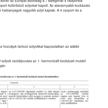
 során az Európai Bizottság a 7 kategóriát 4 csoportba
oport különböző súlyokat kapott. Az alacsonyabb kockázatú
hatóanyagok nagyobb súlyt kaptak. A 4 csoport és a
a hozzájuk tartozó súlyokkal kapcsolatban az alábbi
 súlyok osztályozása az 1. harmonizált kockázati mutató
pján