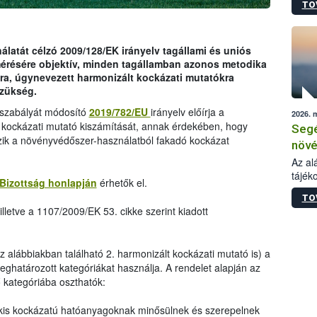
TO
növén
tevék
össze
működ
latát célzó 2009/128/EK irányelv tagállami és uniós
hatósá
mérésére objektív, minden tagállamban azonos metodika
ra, úgynevezett harmonizált kockázati mutatókra
szükség.
ogszabályát módosító
2019/782/EU
irányelv előírja a
2026. 
 kockázati mutató kiszámítását, annak érdekében, hogy
Segé
zik a növényvédőszer-használatból fakadó kockázat
növé
gazd
Az al
tájék
felté
Bizottság honlapján
érhetők el.
válás
TO
tápan
lletve a 1107/2009/EK 53. cikke szerint kiadott
legfon
az alábbiakban található 2. harmonizált kockázati mutató is) a
ghatározott kategóriákat használja. A rendelet alapján az
kategóriába oszthatók:
kis kockázatú hatóanyagoknak minősülnek és szerepelnek