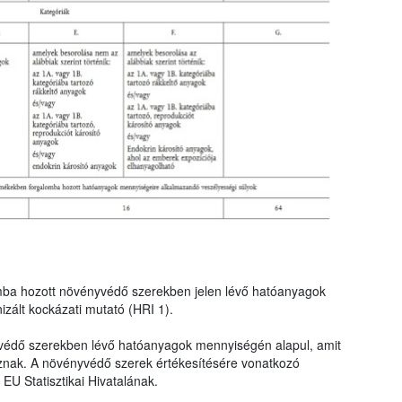
mba hozott növényvédő szerekben jelen lévő hatóanyagok
zált kockázati mutató (HRI 1).
védő szerekben lévő hatóanyagok mennyiségén alapul, amit
znak. A növényvédő szerek értékesítésére vonatkozó
EU Statisztikai Hivatalának.