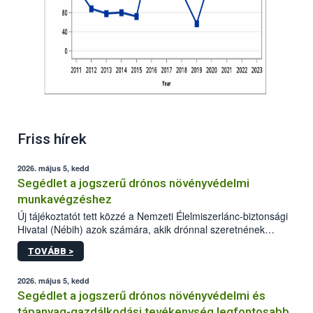
Friss hírek
2026. május 5, kedd
Segédlet a jogszerű drónos növényvédelmi
munkavégzéshez
Új tájékoztatót tett közzé a Nemzeti Élelmiszerlánc-biztonsági
Hivatal (Nébih) azok számára, akik drónnal szeretnének
növényvédelmi vagy tápanyag-gazdálkodási tevékenységet
TOVÁBB >
végezni Magyarországon. Az összefoglaló részletesen
szerepelnek a jogszerű működéshez szükséges személyi,
műszaki és hatósági feltételek.
2026. május 5, kedd
Segédlet a jogszerű drónos növényvédelmi és
tápanyag-gazdálkodási tevékenység legfontosabb