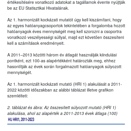
értékesítésére vonatkozó adatokat a tagállamok évente nyújtják
be az EU Statisztikai Hivatalának.
Az 1. harmonizált kockázati mutatót úgy kell kiszámítani, hogy
az egyes hatóanyagcsoportok tekintetében a forgalomba hozott
hatóanyagok éves mennyiségét meg kell szorozni a csoportra
vonatkozó veszélyességi súllyal, majd ezt követően összesíteni
kell a számítások eredményeit.
A 2011–2013 közötti három év átlagát használják kiindulási
pontként, ezt 100-as alapértékként határozták meg, ehhez
hasonlítják az évek során forgalmazott hatóanyagok súlyozott
mennyiségét.
Az 1. harmonizált kockázati mutató (HRI 1) alakulását a 2011-
2022 közötti időszakban az alábbi táblázat illetve grafikon
szemlélteti:
2. táblázat és ábra: Az összesített súlyozott mutató (HRI 1)
alakulása, ahol az alapérték a 2011-2013 évek átlaga (100)