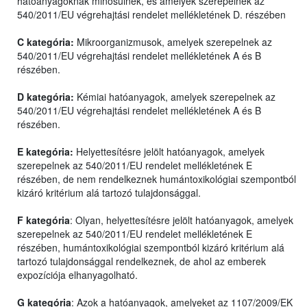
hatóanyagoknak minősülnek, és amelyek szerepelnek az
540/2011/EU végrehajtási rendelet mellékletének D. részében
C kategória:
Mikroorganizmusok, amelyek szerepelnek az
540/2011/EU végrehajtási rendelet mellékletének A és B
részében.
D kategória:
Kémiai hatóanyagok, amelyek szerepelnek az
540/2011/EU végrehajtási rendelet mellékletének A és B
részében.
E kategória:
Helyettesítésre jelölt hatóanyagok, amelyek
szerepelnek az 540/2011/EU rendelet mellékletének E
részében, de nem rendelkeznek humántoxikológiai szempontból
kizáró kritérium alá tartozó tulajdonsággal.
F kategória
: Olyan, helyettesítésre jelölt hatóanyagok, amelyek
szerepelnek az 540/2011/EU rendelet mellékletének E
részében, humántoxikológiai szempontból kizáró kritérium alá
tartozó tulajdonsággal rendelkeznek, de ahol az emberek
expozíciója elhanyagolható.
G kategória
: Azok a hatóanyagok, amelyeket az 1107/2009/EK