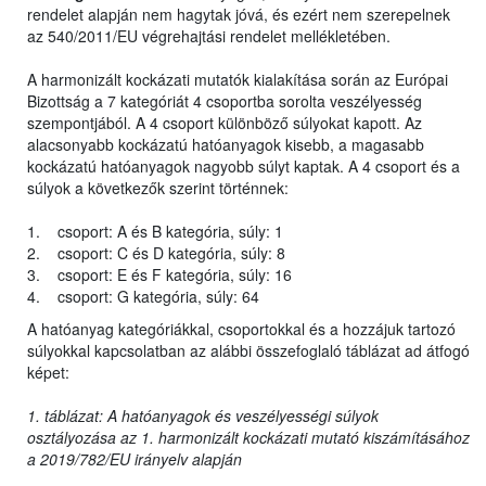
rendelet alapján nem hagytak jóvá, és ezért nem szerepelnek
az 540/2011/EU végrehajtási rendelet mellékletében.
A harmonizált kockázati mutatók kialakítása során az Európai
Bizottság a 7 kategóriát 4 csoportba sorolta veszélyesség
szempontjából. A 4 csoport különböző súlyokat kapott. Az
alacsonyabb kockázatú hatóanyagok kisebb, a magasabb
kockázatú hatóanyagok nagyobb súlyt kaptak. A 4 csoport és a
súlyok a következők szerint történnek:
1. csoport: A és B kategória, súly: 1
2. csoport: C és D kategória, súly: 8
3. csoport: E és F kategória, súly: 16
4. csoport: G kategória, súly: 64
A hatóanyag kategóriákkal, csoportokkal és a hozzájuk tartozó
súlyokkal kapcsolatban az alábbi összefoglaló táblázat ad átfogó
képet:
1. táblázat: A hatóanyagok és veszélyességi súlyok
osztályozása az 1. harmonizált kockázati mutató kiszámításához
a 2019/782/EU irányelv alapján