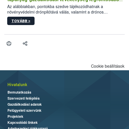
feltételeiről
Az alábbiakban, pontokba szedve tájékozódhatnak a
növényvédelmi drónpilótává válás, valamint a drónos
növényvédelmi és tápanyag-gazdálkodási tevékenység
TOVÁBB >
végzésének legfontosabb feltételeiről*.
Cookie beállítások
Hivatalunk
Bemutatkozás
Szervezeti felépítés
Gazdálkodási adatok
Felügyeleti szervünk
Projektek
Kapcsolódó linkek
Adatkezelési tájékoztató