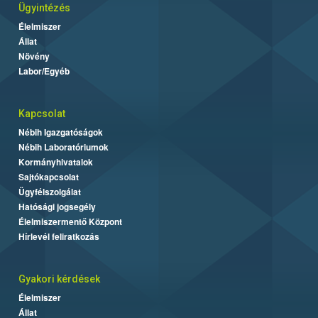
Ügyintézés
Élelmiszer
Állat
Növény
Labor/Egyéb
Kapcsolat
Nébih Igazgatóságok
Nébih Laboratóriumok
Kormányhivatalok
Sajtókapcsolat
Ügyfélszolgálat
Hatósági jogsegély
Élelmiszermentő Központ
Hírlevél feliratkozás
Gyakori kérdések
Élelmiszer
Állat