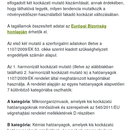
elfogadott két kockázati mutató kiszámítását, annak érdekében,
hogy láthatóvá tegyék, milyen tendencia mutatkozik a
növényvédőszer-használatból fakadó kockázat változásában.
A tagállamok összesített adatai az
Európai Bizottság
honlapján
érhetők el.
Az első két mutató a szerforgalmi adatokon illetve a
1107/2009/EK 53. cikke szerint kiadott szükséghelyzeti
engedélyek számán alapul.
Az 1. harmonizált kockázati mutató (illetve az alábbiakban
található 2. harmonizált kockázati mutató is) a hatóanyagok
1107/2009/EK rendelet által meghatározott kategóriákat
használja. A rendelet alapján az egyes hatóanyagok alapvetően
7 különböző kategóriába oszthatók:
A kategória
: Mikroorganizmusok, amelyek kis kockázatú
hatóanyagoknak minősülnek és szerepelnek az 540/2011/EU
végrehajtási rendelet mellékletének D részében
B kategória:
Kémiai hatóanyagok, amelyek kis kockázatú