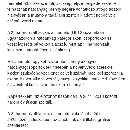
rendelet 53. cikke szerinti, szükséghelyzeti engedélyekre. A
felhasznált hatóanyag mennyiségére vonatkozó átfogó adatok
hiányában a mutató a tagállami szinten kiadott engedélyek
számát veszi alapul.
A 2. harmonizált kockázati mutató (HRI 2) számítása
ugyanazokon a hatóanyag-kategóriákon, csoportokon és
veszélyességi súlyokon alapszik, mint az 1. harmonizált
kockázati mutató (lásd 1. táblázat).
Ezt a mutatót úgy kell kiszámítani, hogy az egyes
hatóanyagcsoportok tekintetében a növényvédő szerekre
kiadott szükséghelyzeti engedélyek számát meg kell szorozni a
csoportra vonatkozó veszélyességi súlyokkal, majd ezt követően
összesíteni kell a számítások eredményeit.
Alapértékként, az előzőhöz hasonlóan, a 2011–2013 közötti
három év átlaga szolgál.
A 2. harmonizált kockázati mutató alakulását a 2011-
2022 közötti időszakban az alábbi táblázat illetve grafikon
szemlélteti: