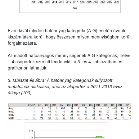
Ezen kívül minden hatóanyag kategória (A-G) esetén évente
kiszámításra kerül, hogy összesen milyen mennyiségben került
forgalmazásra.
Az eladott hatóanyagok mennyiségének A-G kategóriák, illetve
1-4 csoportok szerinti tendenciáit a 3. és 4. táblázatban és
grafikonon láthatjuk:
3. táblázat és ábra: A hatóanyag-kategóriák súlyozott
mutatóinak alakulása, ahol az alapérték a 2011-2013 évek
átlaga (100)