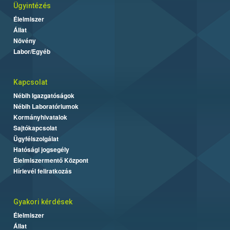
Ügyintézés
Élelmiszer
Állat
Növény
Labor/Egyéb
Kapcsolat
Nébih Igazgatóságok
Nébih Laboratóriumok
Kormányhivatalok
Sajtókapcsolat
Ügyfélszolgálat
Hatósági jogsegély
Élelmiszermentő Központ
Hírlevél feliratkozás
Gyakori kérdések
Élelmiszer
Állat