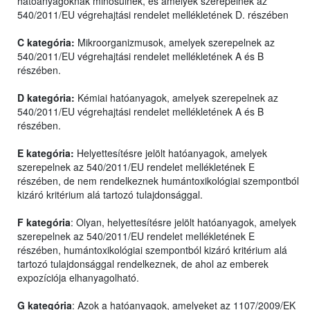
hatóanyagoknak minősülnek, és amelyek szerepelnek az
540/2011/EU végrehajtási rendelet mellékletének D. részében
C kategória:
Mikroorganizmusok, amelyek szerepelnek az
540/2011/EU végrehajtási rendelet mellékletének A és B
részében.
D kategória:
Kémiai hatóanyagok, amelyek szerepelnek az
540/2011/EU végrehajtási rendelet mellékletének A és B
részében.
E kategória:
Helyettesítésre jelölt hatóanyagok, amelyek
szerepelnek az 540/2011/EU rendelet mellékletének E
részében, de nem rendelkeznek humántoxikológiai szempontból
kizáró kritérium alá tartozó tulajdonsággal.
F kategória
: Olyan, helyettesítésre jelölt hatóanyagok, amelyek
szerepelnek az 540/2011/EU rendelet mellékletének E
részében, humántoxikológiai szempontból kizáró kritérium alá
tartozó tulajdonsággal rendelkeznek, de ahol az emberek
expozíciója elhanyagolható.
G kategória
: Azok a hatóanyagok, amelyeket az 1107/2009/EK