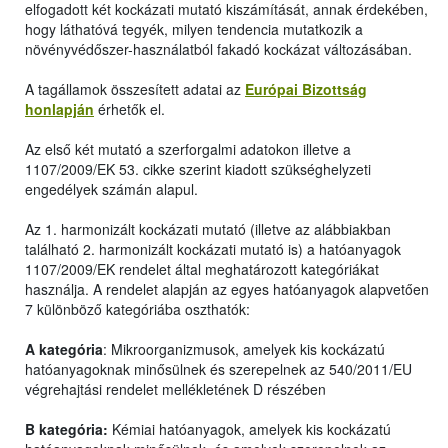
elfogadott két kockázati mutató kiszámítását, annak érdekében,
hogy láthatóvá tegyék, milyen tendencia mutatkozik a
növényvédőszer-használatból fakadó kockázat változásában.
A tagállamok összesített adatai az
Európai Bizottság
honlapján
érhetők el.
Az első két mutató a szerforgalmi adatokon illetve a
1107/2009/EK 53. cikke szerint kiadott szükséghelyzeti
engedélyek számán alapul.
Az 1. harmonizált kockázati mutató (illetve az alábbiakban
található 2. harmonizált kockázati mutató is) a hatóanyagok
1107/2009/EK rendelet által meghatározott kategóriákat
használja. A rendelet alapján az egyes hatóanyagok alapvetően
7 különböző kategóriába oszthatók:
A kategória
: Mikroorganizmusok, amelyek kis kockázatú
hatóanyagoknak minősülnek és szerepelnek az 540/2011/EU
végrehajtási rendelet mellékletének D részében
B kategória:
Kémiai hatóanyagok, amelyek kis kockázatú