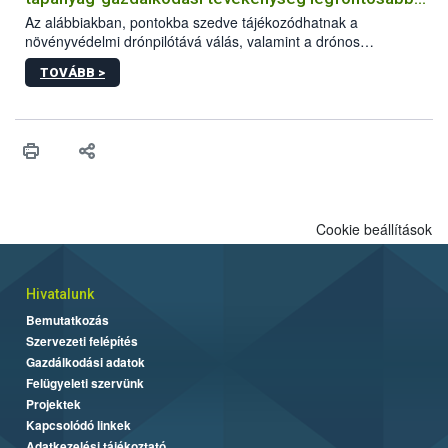
feltételeiről
Az alábbiakban, pontokba szedve tájékozódhatnak a
növényvédelmi drónpilótává válás, valamint a drónos
növényvédelmi és tápanyag-gazdálkodási tevékenység
TOVÁBB >
végzésének legfontosabb feltételeiről*.
Cookie beállítások
Hivatalunk
Bemutatkozás
Szervezeti felépítés
Gazdálkodási adatok
Felügyeleti szervünk
Projektek
Kapcsolódó linkek
Adatkezelési tájékoztató