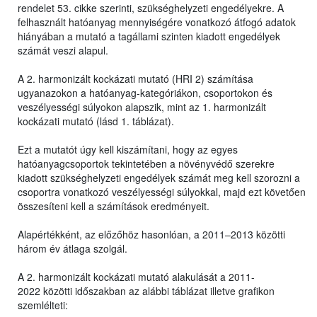
rendelet 53. cikke szerinti, szükséghelyzeti engedélyekre. A
felhasznált hatóanyag mennyiségére vonatkozó átfogó adatok
hiányában a mutató a tagállami szinten kiadott engedélyek
számát veszi alapul.
A 2. harmonizált kockázati mutató (HRI 2) számítása
ugyanazokon a hatóanyag-kategóriákon, csoportokon és
veszélyességi súlyokon alapszik, mint az 1. harmonizált
kockázati mutató (lásd 1. táblázat).
Ezt a mutatót úgy kell kiszámítani, hogy az egyes
hatóanyagcsoportok tekintetében a növényvédő szerekre
kiadott szükséghelyzeti engedélyek számát meg kell szorozni a
csoportra vonatkozó veszélyességi súlyokkal, majd ezt követően
összesíteni kell a számítások eredményeit.
Alapértékként, az előzőhöz hasonlóan, a 2011–2013 közötti
három év átlaga szolgál.
A 2. harmonizált kockázati mutató alakulását a 2011-
2022 közötti időszakban az alábbi táblázat illetve grafikon
szemlélteti: