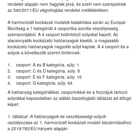
rendelet alapján nem hagytak jóvá, és ezért nem szerepelnek
az 540/2011/EU végrehajtási rendelet mellékletében.
A harmonizált kockázati mutatók kialakítása során az Európai
Bizottság a 7 kategóriát 4 csoportba sorolta veszélyesség
szempontjából. A 4 csoport különböző súlyokat kapott. Az
alacsonyabb kockázatú hatóanyagok kisebb, a magasabb
kockázatú hatóanyagok nagyobb súlyt kaptak. A 4 csoport és a
súlyok a következők szerint történnek:
1. csoport: A és B kategória, súly: 1
2. csoport: C és D kategória, súly: 8
3. csoport: E és F kategória, súly: 16
4. csoport: G kategória, súly: 64
A hatóanyag kategóriákkal, csoportokkal és a hozzájuk tartozó
súlyokkal kapcsolatban az alábbi összefoglaló táblázat ad átfogó
képet:
1. táblázat: A hatóanyagok és veszélyességi súlyok
osztályozása az 1. harmonizált kockázati mutató kiszámításához
a 2019/782/EU irányelv alapján