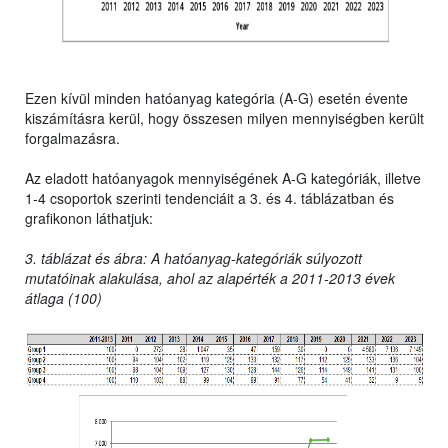
Ezen kívül minden hatóanyag kategória (A-G) esetén évente
kiszámításra kerül, hogy összesen milyen mennyiségben került
forgalmazásra.
Az eladott hatóanyagok mennyiségének A-G kategóriák, illetve
1-4 csoportok szerinti tendenciáit a 3. és 4. táblázatban és
grafikonon láthatjuk:
3. táblázat és ábra: A hatóanyag-kategóriák súlyozott
mutatóinak alakulása, ahol az alapérték a 2011-2013 évek
átlaga (100)