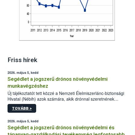
Friss hírek
2026. május 5, kedd
Segédlet a jogszerű drónos növényvédelmi
munkavégzéshez
Új tájékoztatót tett közzé a Nemzeti Élelmiszerlánc-biztonsági
Hivatal (Nébih) azok számára, akik drónnal szeretnének
növényvédelmi vagy tápanyag-gazdálkodási tevékenységet
TOVÁBB >
végezni Magyarországon. Az összefoglaló részletesen
szerepelnek a jogszerű működéshez szükséges személyi,
műszaki és hatósági feltételek.
2026. május 5, kedd
Segédlet a jogszerű drónos növényvédelmi és
tápanyag-gazdálkodási tevékenység legfontosabb