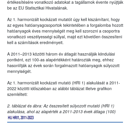
értékesítésére vonatkozó adatokat a tagállamok évente nyújtják
be az EU Statisztikai Hivatalának.
Az 1. harmonizált kockázati mutatót úgy kell kiszámítani, hogy
az egyes hatóanyagcsoportok tekintetében a forgalomba hozott
hatóanyagok éves mennyiségét meg kell szorozni a csoportra
vonatkozó veszélyességi súllyal, majd ezt követően összesíteni
kell a számítások eredményeit.
A 2011–2013 közötti három év átlagát használják kiindulási
pontként, ezt 100-as alapértékként határozták meg, ehhez
hasonlítják az évek során forgalmazott hatóanyagok súlyozott
mennyiségét.
Az 1. harmonizált kockázati mutató (HRI 1) alakulását a 2011-
2022 közötti időszakban az alábbi táblázat illetve grafikon
szemlélteti:
2. táblázat és ábra: Az összesített súlyozott mutató (HRI 1)
alakulása, ahol az alapérték a 2011-2013 évek átlaga (100)