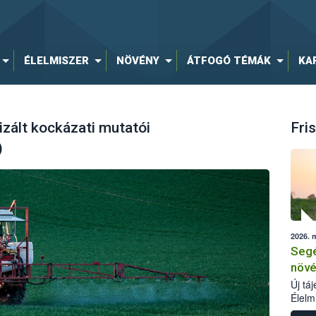
ÉLELMISZER
NÖVÉNY
ÁTFOGÓ TÉMÁK
KA
zált kockázati mutatói
Fris
)
2026. 
Segé
növé
Új tá
Élelm
számá