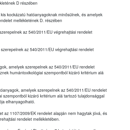
ékletének D részében
kis kockázatú hatóanyagoknak minősülnek, és amelyek
endelet mellékletének D. részében
zerepelnek az 540/2011/EU végrehajtási rendelet
szerepelnek az 540/2011/EU végrehajtási rendelet
yagok, amelyek szerepelnek az 540/2011/EU rendelet
nek humántoxikológiai szempontból kizáró kritérium alá
 hatóanyagok, amelyek szerepelnek az 540/2011/EU rendelet
 szempontból kizáró kritérium alá tartozó tulajdonsággal
ója elhanyagolható.
et az 1107/2009/EK rendelet alapján nem hagytak jóvá, és
hajtási rendelet mellékletében.