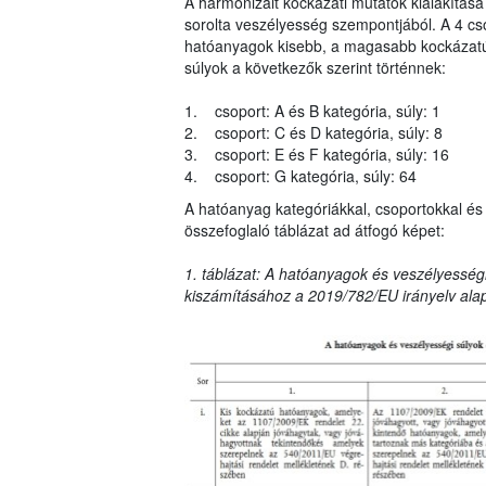
A harmonizált kockázati mutatók kialakítása
sorolta veszélyesség szempontjából. A 4 cs
hatóanyagok kisebb, a magasabb kockázatú 
súlyok a következők szerint történnek:
1. csoport: A és B kategória, súly: 1
2. csoport: C és D kategória, súly: 8
3. csoport: E és F kategória, súly: 16
4. csoport: G kategória, súly: 64
A hatóanyag kategóriákkal, csoportokkal és 
összefoglaló táblázat ad átfogó képet:
1. táblázat: A hatóanyagok és veszélyességi
kiszámításához a 2019/782/EU irányelv ala