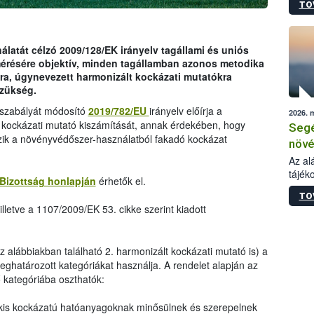
TO
növén
tevék
össze
működ
latát célzó 2009/128/EK irányelv tagállami és uniós
hatósá
mérésére objektív, minden tagállamban azonos metodika
ra, úgynevezett harmonizált kockázati mutatókra
szükség.
ogszabályát módosító
2019/782/EU
irányelv előírja a
2026. 
 kockázati mutató kiszámítását, annak érdekében, hogy
Segé
zik a növényvédőszer-használatból fakadó kockázat
növé
gazd
Az al
tájék
felté
Bizottság honlapján
érhetők el.
válás
TO
tápan
lletve a 1107/2009/EK 53. cikke szerint kiadott
legfon
az alábbiakban található 2. harmonizált kockázati mutató is) a
ghatározott kategóriákat használja. A rendelet alapján az
kategóriába oszthatók:
kis kockázatú hatóanyagoknak minősülnek és szerepelnek