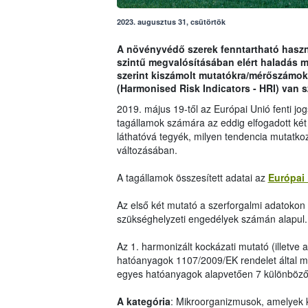
2023. augusztus 31, csütörtök
A növényvédő szerek fenntartható haszná
szintű megvalósításában elért haladás 
szerint kiszámolt mutatókra/mérőszámok
(Harmonised Risk Indicators - HRI) van 
2019. május 19-től az Európai Unió fenti j
tagállamok számára az eddig elfogadott két
láthatóvá tegyék, milyen tendencia mutatko
változásában.
A tagállamok összesített adatai az
Európai 
Az első két mutató a szerforgalmi adatokon i
szükséghelyzeti engedélyek számán alapul.
Az 1. harmonizált kockázati mutató (illetve 
hatóanyagok 1107/2009/EK rendelet által me
egyes hatóanyagok alapvetően 7 különböző 
A kategória
: Mikroorganizmusok, amelyek 