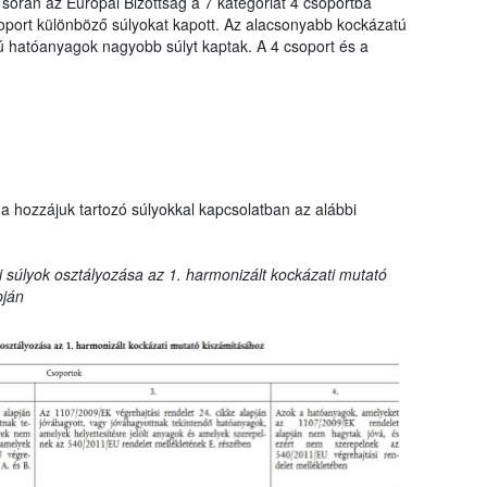
 során az Európai Bizottság a 7 kategóriát 4 csoportba
oport különböző súlyokat kapott. Az alacsonyabb kockázatú
hatóanyagok nagyobb súlyt kaptak. A 4 csoport és a
a hozzájuk tartozó súlyokkal kapcsolatban az alábbi
 súlyok osztályozása az 1. harmonizált kockázati mutató
pján