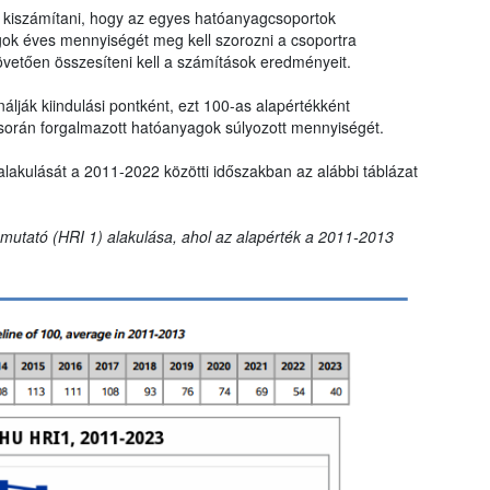
ll kiszámítani, hogy az egyes hatóanyagcsoportok
gok éves mennyiségét meg kell szorozni a csoportra
övetően összesíteni kell a számítások eredményeit.
lják kiindulási pontként, ezt 100-as alapértékként
során forgalmazott hatóanyagok súlyozott mennyiségét.
alakulását a 2011-2022 közötti időszakban az alábbi táblázat
t mutató (HRI 1) alakulása, ahol az alapérték a 2011-2013