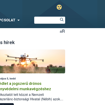
PCSOLAT
s hírek
május 5, kedd
dlet a jogszerű drónos
nyvédelmi munkavégzéshez
jékoztatót tett közzé a Nemzeti
iszerlánc-biztonsági Hivatal (Nébih) azok
ra, akik drónnal szeretnének