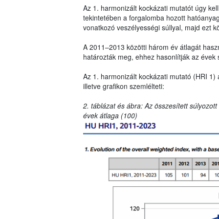
Az 1. harmonizált kockázati mutatót úgy ke
tekintetében a forgalomba hozott hatóanya
vonatkozó veszélyességi súllyal, majd ezt k
A 2011–2013 közötti három év átlagát haszná
határozták meg, ehhez hasonlítják az évek 
Az 1. harmonizált kockázati mutató (HRI 1) 
illetve grafikon szemlélteti:
2. táblázat és ábra: Az összesített súlyozot
évek átlaga (100)