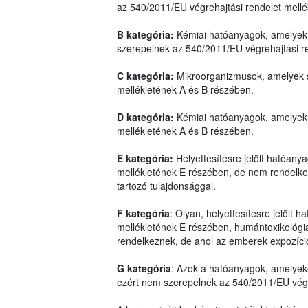
az 540/2011/EU végrehajtási rendelet mell
B kategória:
Kémiai hatóanyagok, amelyek 
szerepelnek az 540/2011/EU végrehajtási r
C kategória:
Mikroorganizmusok, amelyek s
mellékletének A és B részében.
D kategória:
Kémiai hatóanyagok, amelyek 
mellékletének A és B részében.
E kategória:
Helyettesítésre jelölt hatóan
mellékletének E részében, de nem rendelkez
tartozó tulajdonsággal.
F kategória
: Olyan, helyettesítésre jelölt
mellékletének E részében, humántoxikológiai
rendelkeznek, de ahol az emberek expozíci
G kategória
: Azok a hatóanyagok, amelyek
ezért nem szerepelnek az 540/2011/EU végre