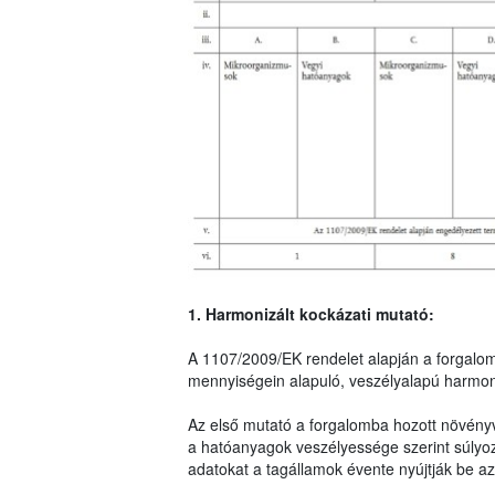
1. Harmonizált kockázati mutató:
A 1107/2009/EK rendelet alapján a forgalo
mennyiségein alapuló, veszélyalapú harmoni
Az első mutató a forgalomba hozott növény
a hatóanyagok veszélyessége szerint súlyo
adatokat a tagállamok évente nyújtják be az 