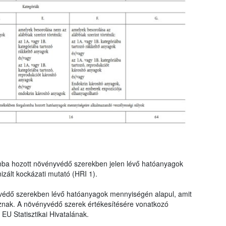
mba hozott növényvédő szerekben jelen lévő hatóanyagok
zált kockázati mutató (HRI 1).
védő szerekben lévő hatóanyagok mennyiségén alapul, amit
znak. A növényvédő szerek értékesítésére vonatkozó
EU Statisztikai Hivatalának.