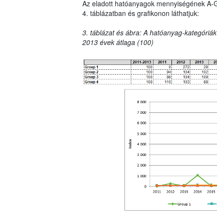
Az eladott hatóanyagok mennyiségének A-G ka
4. táblázatban és grafikonon láthatjuk:
3. táblázat és ábra: A hatóanyag-kategóriák
2013 évek átlaga (100)