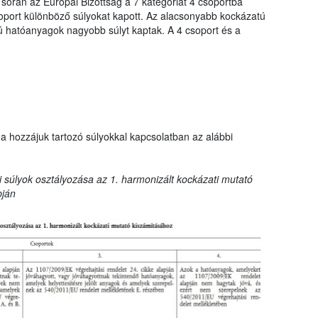
 során az Európai Bizottság a 7 kategóriát 4 csoportba
oport különböző súlyokat kapott. Az alacsonyabb kockázatú
hatóanyagok nagyobb súlyt kaptak. A 4 csoport és a
a hozzájuk tartozó súlyokkal kapcsolatban az alábbi
 súlyok osztályozása az 1. harmonizált kockázati mutató
pján