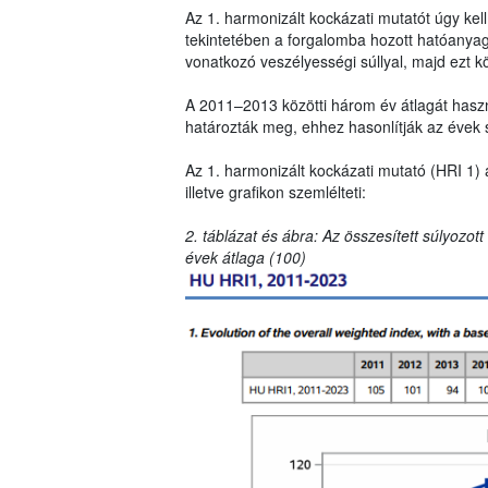
Az 1. harmonizált kockázati mutatót úgy ke
tekintetében a forgalomba hozott hatóanya
vonatkozó veszélyességi súllyal, majd ezt k
A 2011–2013 közötti három év átlagát haszná
határozták meg, ehhez hasonlítják az évek 
Az 1. harmonizált kockázati mutató (HRI 1) 
illetve grafikon szemlélteti:
2. táblázat és ábra: Az összesített súlyozot
évek átlaga (100)