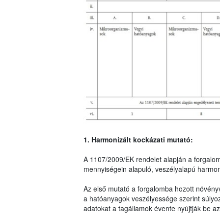
1. Harmonizált kockázati mutató:
A 1107/2009/EK rendelet alapján a forgalo
mennyiségein alapuló, veszélyalapú harmoni
Az első mutató a forgalomba hozott növény
a hatóanyagok veszélyessége szerint súlyo
adatokat a tagállamok évente nyújtják be az 