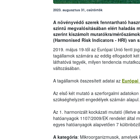
2023. augusztus 31, csütörtök
A növényvédő szerek fenntartható haszná
szintű megvalósításában elért haladás 
szerint kiszámolt mutatókra/mérőszámok
(Harmonised Risk Indicators - HRI) van 
2019. május 19-től az Európai Unió fenti j
tagállamok számára az eddig elfogadott két
láthatóvá tegyék, milyen tendencia mutatko
változásában.
A tagállamok összesített adatai az
Európai 
Az első két mutató a szerforgalmi adatokon i
szükséghelyzeti engedélyek számán alapul.
Az 1. harmonizált kockázati mutató (illetve 
hatóanyagok 1107/2009/EK rendelet által me
egyes hatóanyagok alapvetően 7 különböző 
A kategória
: Mikroorganizmusok, amelyek 