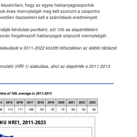
ll kiszámítani, hogy az egyes hatóanyagcsoportok
gok éves mennyiségét meg kell szorozni a csoportra
övetően összesíteni kell a számítások eredményeit.
lják kiindulási pontként, ezt 100-as alapértékként
során forgalmazott hatóanyagok súlyozott mennyiségét.
alakulását a 2011-2022 közötti időszakban az alábbi táblázat
t mutató (HRI 1) alakulása, ahol az alapérték a 2011-2013