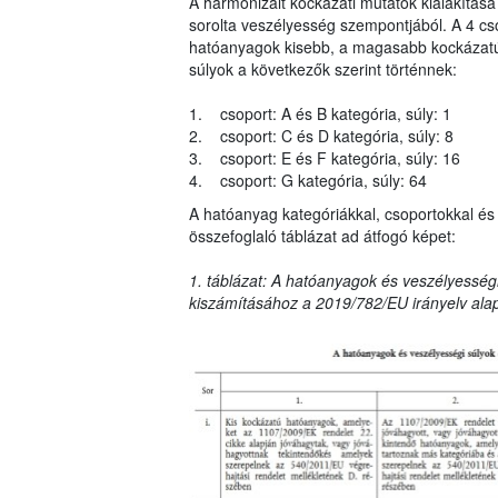
A harmonizált kockázati mutatók kialakítása
sorolta veszélyesség szempontjából. A 4 cs
hatóanyagok kisebb, a magasabb kockázatú 
súlyok a következők szerint történnek:
1. csoport: A és B kategória, súly: 1
2. csoport: C és D kategória, súly: 8
3. csoport: E és F kategória, súly: 16
4. csoport: G kategória, súly: 64
A hatóanyag kategóriákkal, csoportokkal és 
összefoglaló táblázat ad átfogó képet:
1. táblázat: A hatóanyagok és veszélyességi
kiszámításához a 2019/782/EU irányelv ala