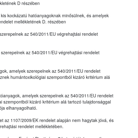
ékletének D részében
kis kockázatú hatóanyagoknak minősülnek, és amelyek
endelet mellékletének D. részében
zerepelnek az 540/2011/EU végrehajtási rendelet
szerepelnek az 540/2011/EU végrehajtási rendelet
yagok, amelyek szerepelnek az 540/2011/EU rendelet
nek humántoxikológiai szempontból kizáró kritérium alá
 hatóanyagok, amelyek szerepelnek az 540/2011/EU rendelet
 szempontból kizáró kritérium alá tartozó tulajdonsággal
ója elhanyagolható.
et az 1107/2009/EK rendelet alapján nem hagytak jóvá, és
hajtási rendelet mellékletében.