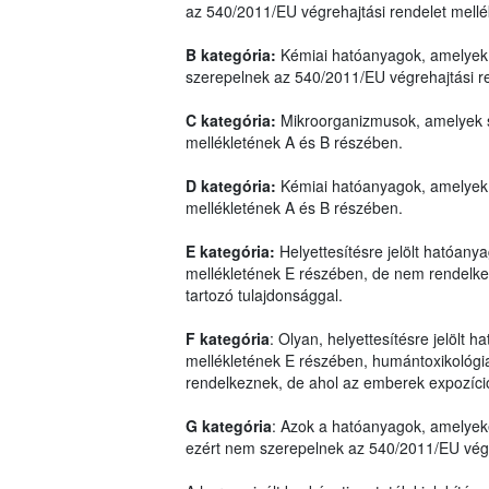
az 540/2011/EU végrehajtási rendelet mell
B kategória:
Kémiai hatóanyagok, amelyek 
szerepelnek az 540/2011/EU végrehajtási r
C kategória:
Mikroorganizmusok, amelyek s
mellékletének A és B részében.
D kategória:
Kémiai hatóanyagok, amelyek 
mellékletének A és B részében.
E kategória:
Helyettesítésre jelölt hatóan
mellékletének E részében, de nem rendelkez
tartozó tulajdonsággal.
F kategória
: Olyan, helyettesítésre jelölt
mellékletének E részében, humántoxikológiai
rendelkeznek, de ahol az emberek expozíci
G kategória
: Azok a hatóanyagok, amelyek
ezért nem szerepelnek az 540/2011/EU végre