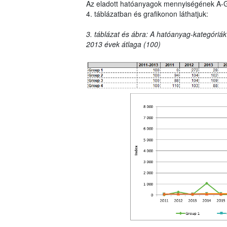
Az eladott hatóanyagok mennyiségének A-G ka
4. táblázatban és grafikonon láthatjuk:
3. táblázat és ábra: A hatóanyag-kategóriák
2013 évek átlaga (100)