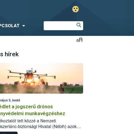
PCSOLAT
s hírek
május 5, kedd
dlet a jogszerű drónos
nyvédelmi munkavégzéshez
jékoztatót tett közzé a Nemzeti
iszerlánc-biztonsági Hivatal (Nébih) azok
ra, akik drónnal szeretnének