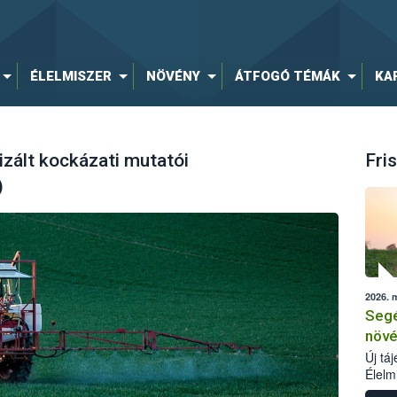
ÉLELMISZER
NÖVÉNY
ÁTFOGÓ TÉMÁK
KA
zált kockázati mutatói
Fris
)
2026. 
Segé
növé
Új tá
Élelm
számá