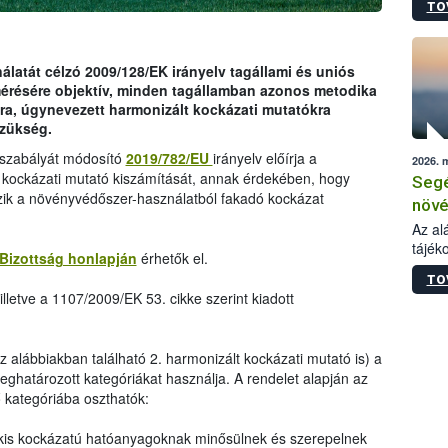
TO
növén
tevék
össze
működ
latát célzó 2009/128/EK irányelv tagállami és uniós
hatósá
mérésére objektív, minden tagállamban azonos metodika
ra, úgynevezett harmonizált kockázati mutatókra
szükség.
ogszabályát módosító
2019/782/EU
irányelv előírja a
2026. 
 kockázati mutató kiszámítását, annak érdekében, hogy
Segé
zik a növényvédőszer-használatból fakadó kockázat
növé
gazd
Az al
tájék
felté
Bizottság honlapján
érhetők el.
válás
TO
tápan
lletve a 1107/2009/EK 53. cikke szerint kiadott
legfon
az alábbiakban található 2. harmonizált kockázati mutató is) a
ghatározott kategóriákat használja. A rendelet alapján az
kategóriába oszthatók:
kis kockázatú hatóanyagoknak minősülnek és szerepelnek